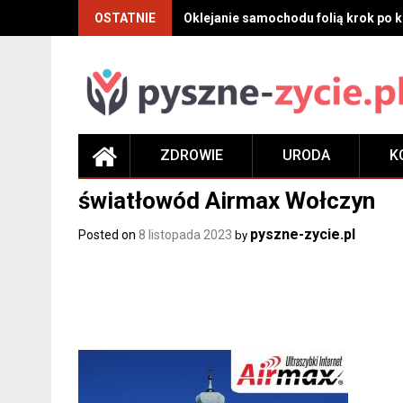
Skip
OSTATNIE
Oklejanie samochodu folią krok po kr
to
content
ZDROWIE
URODA
K
światłowód Airmax Wołczyn
pyszne-zycie.pl
Posted on
8 listopada 2023
by