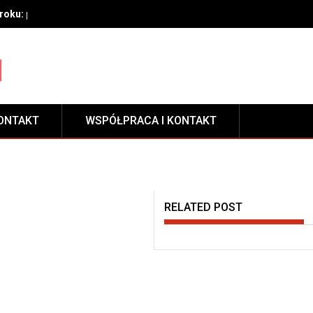
oku: przygotowanie, techniki aplikacji i pielęgnacja zabezpieczeni
ONTAKT
WSPÓŁPRACA I KONTAKT
RELATED POST