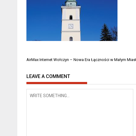
Nawigacja
AirMax Internet Wołczyn – Nowa Era Łączności w Małym Mias
wpisu
LEAVE A COMMENT