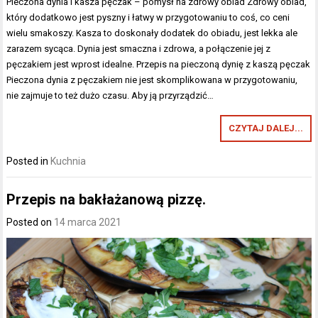
Pieczona dynia i kasza pęczak – pomysł na zdrowy obiad Zdrowy obiad,
który dodatkowo jest pyszny i łatwy w przygotowaniu to coś, co ceni
wielu smakoszy. Kasza to doskonały dodatek do obiadu, jest lekka ale
zarazem sycąca. Dynia jest smaczna i zdrowa, a połączenie jej z
pęczakiem jest wprost idealne. Przepis na pieczoną dynię z kaszą pęczak
Pieczona dynia z pęczakiem nie jest skomplikowana w przygotowaniu,
nie zajmuje to też dużo czasu. Aby ją przyrządzić…
CZYTAJ DALEJ...
Posted in
Kuchnia
Przepis na bakłażanową pizzę.
Posted on
14 marca 2021