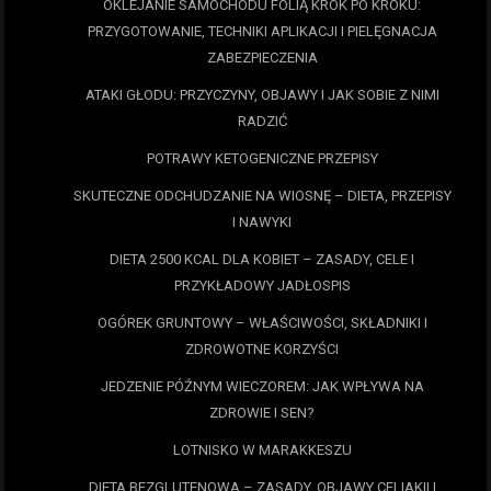
OKLEJANIE SAMOCHODU FOLIĄ KROK PO KROKU:
PRZYGOTOWANIE, TECHNIKI APLIKACJI I PIELĘGNACJA
ZABEZPIECZENIA
ATAKI GŁODU: PRZYCZYNY, OBJAWY I JAK SOBIE Z NIMI
RADZIĆ
POTRAWY KETOGENICZNE PRZEPISY
SKUTECZNE ODCHUDZANIE NA WIOSNĘ – DIETA, PRZEPISY
I NAWYKI
DIETA 2500 KCAL DLA KOBIET – ZASADY, CELE I
PRZYKŁADOWY JADŁOSPIS
OGÓREK GRUNTOWY – WŁAŚCIWOŚCI, SKŁADNIKI I
ZDROWOTNE KORZYŚCI
JEDZENIE PÓŹNYM WIECZOREM: JAK WPŁYWA NA
ZDROWIE I SEN?
LOTNISKO W MARAKKESZU
DIETA BEZGLUTENOWA – ZASADY, OBJAWY CELIAKII I