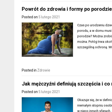
Powrót do zdrowia i formy po porodzie
Posted on
5 lutego 2021
Czas po urodzeniu dziec
porodu, a w domu musi 
porodzie? Można zrobić k
można. Połóg trwa około
szczególną ochroną. Wi
Posted in
Zdrowie
Jak mężczyźni definiują szczęścia i co
Posted on
5 lutego 2021
Okazuje się, że w defin
niemałym stopniu osobi
w nieco innych sferach,