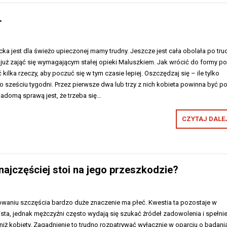
.
ka jest dla świeżo upieczonej mamy trudny. Jeszcze jest cała obolała po tr
już zająć się wymagającym stałej opieki Maluszkiem. Jak wrócić do formy p
ilka rzeczy, aby poczuć się w tym czasie lepiej. Oszczędzaj się – ile tylko
 sześciu tygodni. Przez pierwsze dwa lub trzy z nich kobieta powinna być p
adomą sprawą jest, że trzeba się…
CZYTAJ DALEJ
 najczęściej stoi na jego przeszkodzie?
iowaniu szczęścia bardzo duże znaczenie ma płeć. Kwestia ta pozostaje w
sta, jednak mężczyźni często wydają się szukać źródeł zadowolenia i spełnie
 niż kobiety. Zagadnienie to trudno rozpatrywać wyłącznie w oparciu o badani