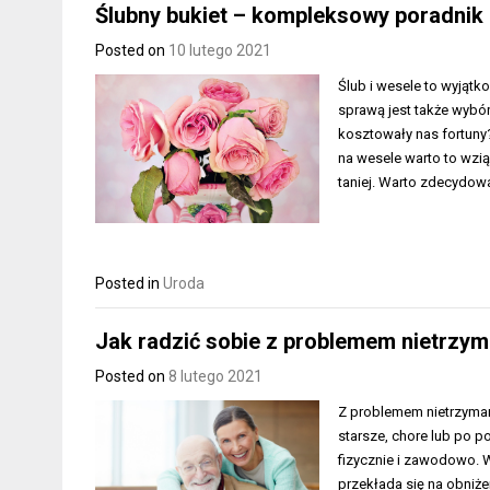
Ślubny bukiet – kompleksowy poradnik
Posted on
10 lutego 2021
Ślub i wesele to wyjątk
sprawą jest także wybór
kosztowały nas fortuny
na wesele warto to wzi
taniej. Warto zdecydow
Posted in
Uroda
Jak radzić sobie z problemem nietrz
Posted on
8 lutego 2021
Z problemem nietrzyman
starsze, chore lub po 
fizycznie i zawodowo. 
przekłada się na obniże