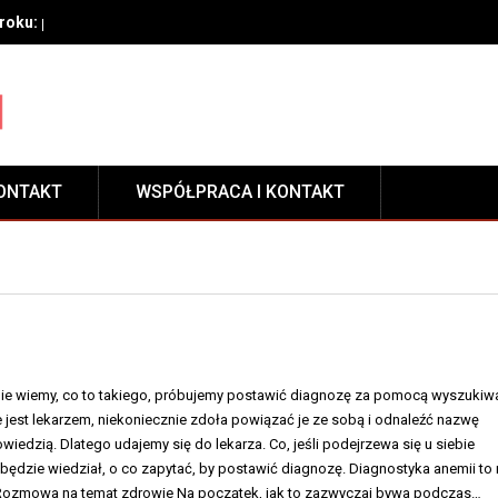
oku: przygotowanie, techniki aplikacji i pielęgnacja zabezpieczeni
ONTAKT
WSPÓŁPRACA I KONTAKT
 nie wiemy, co to takiego, próbujemy postawić diagnozę za pomocą wyszukiwa
ie jest lekarzem, niekoniecznie zdoła powiązać je ze sobą i odnaleźć nazwę
wiedzią. Dlatego udajemy się do lekarza. Co, jeśli podejrzewa się u siebie
ędzie wiedział, o co zapytać, by postawić diagnozę. Diagnostyka anemii to 
 Rozmowa na temat zdrowie Na początek, jak to zazwyczaj bywa podczas…