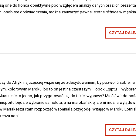
są one do końca obiektywne pod względem analizy danych oraz ich prezentac
mi osobiste doświadczenia, można zauważyć pewne istotne różnice w męskim
o…
CZYTAJ DALEJ
ózy do Afryki najczęściej wiąże się ze zdecydowaniem, by pozwolić sobie na
nym, kolorowym Maroku, bo to on jest najczęstszym – obok Egiptu – wybore
kuszenie to jedno, jak przygotować się do takiej wyprawy? Mieć świadomość
ansportu będzie wybranie samolotu, a na marokańskiej ziemi można wylądow
u w Marrakeszu i tam rozpocząć wspaniałą przygodę. Witając w Maroku Lotni
keszu nosi…
CZYTAJ DALEJ