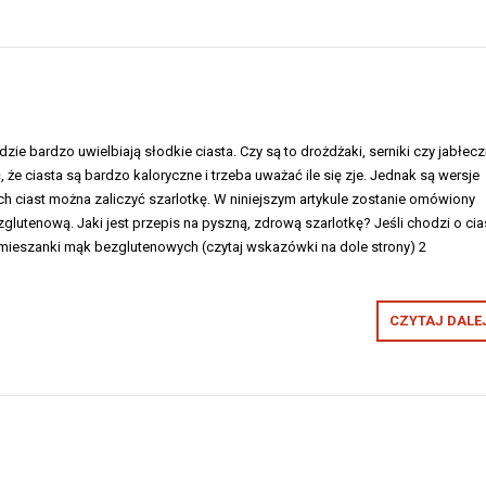
ie bardzo uwielbiają słodkie ciasta. Czy są to drożdżaki, serniki czy jabłeczn
 że ciasta są bardzo kaloryczne i trzeba uważać ile się zje. Jednak są wersje
ch ciast można zaliczyć szarlotkę. W niniejszym artykule zostanie omówiony
zglutenową. Jaki jest przepis na pyszną, zdrową szarlotkę? Jeśli chodzi o cia
 mieszanki mąk bezglutenowych (czytaj wskazówki na dole strony) 2
CZYTAJ DALEJ