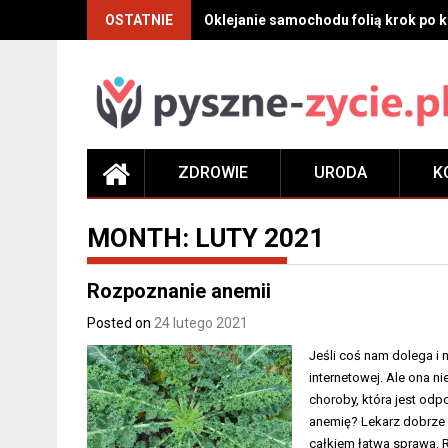
Skip
OSTATNIE
Oklejanie samochodu folią krok po kr
to
content
ZDROWIE
URODA
K
MONTH:
LUTY 2021
Rozpoznanie anemii
Posted on
24 lutego 2021
Jeśli coś nam dolega i
internetowej. Ale ona n
choroby, która jest odpo
anemię? Lekarz dobrze b
całkiem łatwa sprawa.