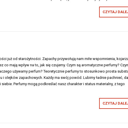
CZYTAJ DALEJ
ści już od starożytności. Zapachy przywołują nam miłe wspomnienia, kojarzą
zez co mają wpływ na to, jak się czujemy. Czym są aromatyczne perfumy? Czy
Dlaczego używamy perfum? Teoretycznie perfumy to stosunkowo prosta subst
olu i olejków zapachowych. Każdy ma swój powód. Lubimy ładnie pachnieć, da
iebie. Perfumy mogą podkreślać nasz charakter i status materialny, z tego
CZYTAJ DALEJ