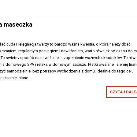
wa maseczka
łać cuda Pielęgnacja twarzy to bardzo ważna kwestia, o którą należy dbać
zczaniem, regularnym peelingiem i nawilżaniem, warto również od czasu do c
o świetny sposób na nawilżenie i uzupełnienie ważnych składników. To równ
ia domowego SPA i relaks w domowym zaciszu. Płatki owsiane i siemię lnan
ć samodzielnie, bez potrzeby wychodzenia z domu. Idealnie do tego celu
e i siemię lniane….
CZYTAJ DALEJ