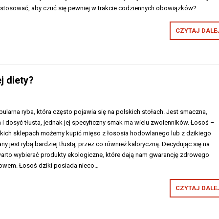
stosować, aby czuć się pewniej w trakcie codziennych obowiązków?
CZYTAJ DALEJ
j diety?
larna ryba, która często pojawia się na polskich stołach. Jest smaczna,
i dosyć tłusta, jednak jej specyficzny smak ma wielu zwolenników. Łosoś –
kich sklepach możemy kupić mięso z łososia hodowlanego lub z dzikiego
 jest rybą bardziej tłustą, przez co również kaloryczną. Decydując się na
rto wybierać produkty ekologiczne, które dają nam gwarancję zdrowego
łowem. Łosoś dziki posiada nieco…
CZYTAJ DALEJ