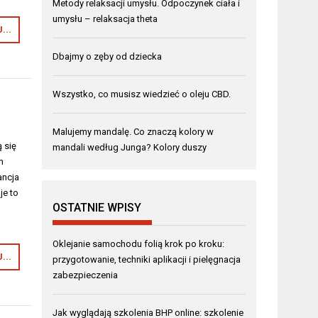
Metody relaksacji umysłu. Odpoczynek ciała i
umysłu – relaksacja theta
...
Dbajmy o zęby od dziecka
Wszystko, co musisz wiedzieć o oleju CBD.
Malujemy mandalę. Co znaczą kolory w
 się
mandali według Junga? Kolory duszy
m
ancja
je to
OSTATNIE WPISY
Oklejanie samochodu folią krok po kroku:
...
przygotowanie, techniki aplikacji i pielęgnacja
zabezpieczenia
Jak wyglądają szkolenia BHP online: szkolenie