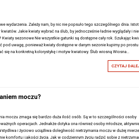
owe wydarzenia. Zależy nam, by nic nie popsuło tego szczególnego dnia. Isto
 kwiatów. Jakie kwiaty wybrać na ślub, by jednocześnie ładnie wyglądały i nie
? Kwiaty sezonowe Nie wszystkie gatunki są dostępne cały rok. Szukając kw
ąć pod uwagę, ponieważ kwiaty dostępne w danym sezonie kupimy po prostu
ać się na konkretną kolorystykę i motyw kwiatowy. Ślub wiosną Wiosna…
CZYTAJ DALEJ
ymaniem moczu?
ia moczu zmaga się bardzo duża ilość osób. Są w to szczególności osoby
poważnych operacjach. Jednakże dotyka ona również osoby młodsze, aktywni
Wstydliwa i życiowo uciążliwa dolegliwość nietrzymania moczu w dużej mierz
nie komfortu i jakości życia. Jak w codziennym życiu radzić sobie z nietrzym