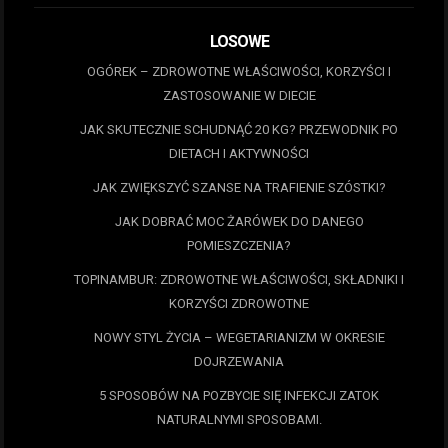
LOSOWE
OGÓREK – ZDROWOTNE WŁAŚCIWOŚCI, KORZYŚCI I
ZASTOSOWANIE W DIECIE
JAK SKUTECZNIE SCHUDNĄĆ 20 KG? PRZEWODNIK PO
DIETACH I AKTYWNOŚCI
JAK ZWIĘKSZYĆ SZANSE NA TRAFIENIE SZÓSTKI?
JAK DOBRAĆ MOC ŻARÓWEK DO DANEGO
POMIESZCZENIA?
TOPINAMBUR: ZDROWOTNE WŁAŚCIWOŚCI, SKŁADNIKI I
KORZYŚCI ZDROWOTNE
NOWY STYL ŻYCIA – WEGETARIANIZM W OKRESIE
DOJRZEWANIA
5 SPOSOBÓW NA POZBYCIE SIĘ INFEKCJI ZATOK
NATURALNYMI SPOSOBAMI.