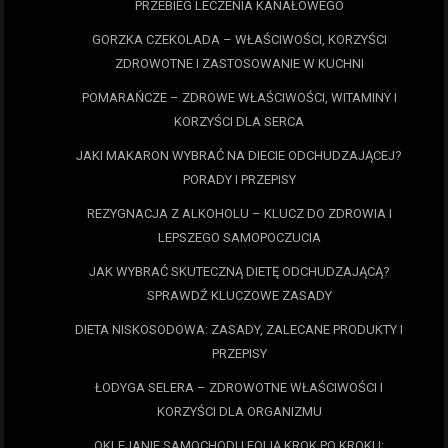
PRZEBIEG LECZENIA KANAŁOWEGO
GORZKA CZEKOLADA – WŁAŚCIWOŚCI, KORZYŚCI
ZDROWOTNE I ZASTOSOWANIE W KUCHNI
POMARAŃCZE – ZDROWE WŁAŚCIWOŚCI, WITAMINY I
KORZYŚCI DLA SERCA
JAKI MAKARON WYBRAĆ NA DIECIE ODCHUDZAJĄCEJ?
PORADY I PRZEPISY
REZYGNACJA Z ALKOHOLU – KLUCZ DO ZDROWIA I
LEPSZEGO SAMOPOCZUCIA
JAK WYBRAĆ SKUTECZNĄ DIETĘ ODCHUDZAJĄCĄ?
SPRAWDŹ KLUCZOWE ZASADY
DIETA NISKOSODOWA: ZASADY, ZALECANE PRODUKTY I
PRZEPISY
ŁODYGA SELERA – ZDROWOTNE WŁAŚCIWOŚCI I
KORZYŚCI DLA ORGANIZMU
OKLEJANIE SAMOCHODU FOLIĄ KROK PO KROKU: