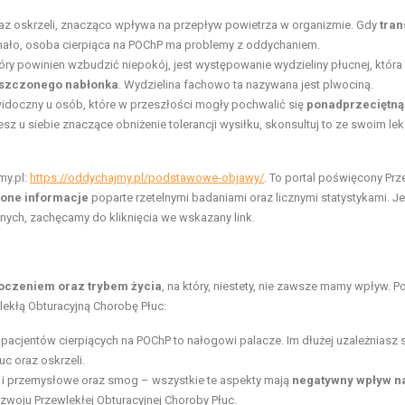
az oskrzeli, znacząco wpływa na przepływ powietrza w organizmie. Gdy
tran
 mało, osoba cierpiąca na POChP ma problemy z oddychaniem.
y powinien wzbudzić niepokój, jest występowanie wydzieliny płucnej, która
szczonego nabłonka
. Wydzielina fachowo ta nazywana jest plwociną.
widoczny u osób, które w przeszłości mogły pochwalić się
ponadprzeciętną
z u siebie znaczące obniżenie tolerancji wysiłku, skonsultuj to ze swoim le
my.pl:
https://oddychajmy.pl/podstawowe-objawy/
. To portal poświęcony Prz
one informacje
poparte rzetelnymi badaniami oraz licznymi statystykami. Je
ych, zachęcamy do kliknięcia we wskazany link.
oczeniem oraz trybem życia
, na który, niestety, nie zawsze mamy wpływ. Po
lekłą Obturacyjną Chorobę Płuc:
cjentów cierpiących na POChP to nałogowi palacze. Im dłużej uzależniasz 
c oraz oskrzeli.
 i przemysłowe oraz smog – wszystkie te aspekty mają
negatywny wpływ n
woju Przewlekłej Obturacyjnej Choroby Płuc.