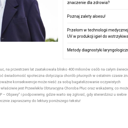
znaczenie dla zdrowia?
Poznaj zalety aloesu!
Przełom w technologii medycznej:
UV w produkcji igieł do wstrzykiw
Metody diagnostyki laryngologicz
łuc, na przestrzeni lat zaatakowała blisko 400 milionów osób na całym świecie
 choć świadomość społeczna dotycząca chorób płucnych w ostatnim czasie z
k poważne konsekwencje może nieść za sobą bagatelizowanie oczywistych
łaściwie jest Przewlekła Obturacyjna Choroba Płuc oraz wskażemy, co może
– Objawy” i podpowiemy, gdzie warto się zgłosić, gdy stwierdzisz u siebie
ecznie zapraszamy do lektury poniższego tekstu!