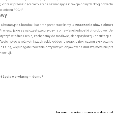
 które w przeszłości cierpiały na nawracające infekcje dolnych dróg oddec
owanie na POChP.
awy
ła Obturacyjna Choroba Płuc oraz przedstawiliśmy Ci
znaczenie słowa obtur
 i wiesz, jakie są najczęstsze przyczyny omawianej jednostki chorobowej. Jeś
tyczyć właśnie Ciebie, zachęcamy do możliwie jak najszybszej konsultacji z
 Twoich płuc w różnych fazach cyklu oddechowego, dzięki czemu zyskasz m
eczalną
, więc bagatelizowanie oczywistych objawów na dłuższą metę nie prz
kwencji.
ort życia we własnym domu?
Jak mezoterapia pomaga w walce z cel