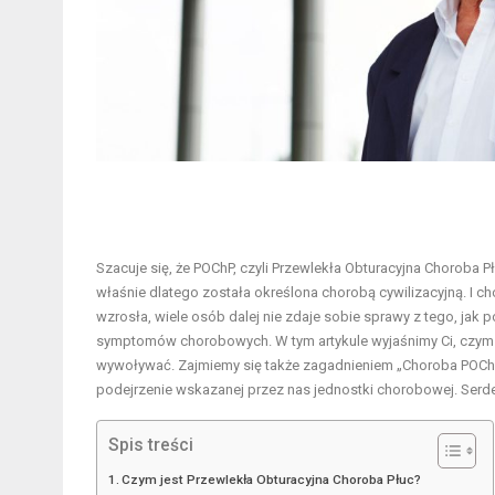
Szacuje się, że POChP, czyli Przewlekła Obturacyjna Choroba P
właśnie dlatego została określona chorobą cywilizacyjną. I
wzrosła, wiele osób dalej nie zdaje sobie sprawy z tego, ja
symptomów chorobowych. W tym artykule wyjaśnimy Ci, czym w
wywoływać. Zajmiemy się także zagadnieniem „Choroba POChP 
podejrzenie wskazanej przez nas jednostki chorobowej. Serd
Spis treści
Czym jest Przewlekła Obturacyjna Choroba Płuc?