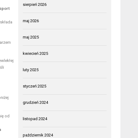
sierpień 2026
sport
maj 2026
 składa
maj 2025
karzem
kwiecień 2025
ewlekłej
śli
luty 2025
styczeń 2025
niżej
grudzień 2024
się od
listopad 2024
a
październik 2024