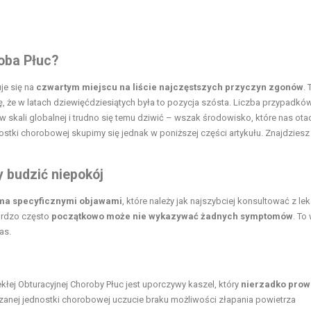
oba Płuc?
je się na
czwartym miejscu na liście najczęstszych przyczyn zgonów
. 
, że w latach dziewięćdziesiątych była to pozycja szósta. Liczba przypadkó
w skali globalnej i trudno się temu dziwić – wszak środowisko, które nas ota
ostki chorobowej skupimy się jednak w poniższej części artykułu. Znajdziesz
 budzić niepokój
oma specyficznymi objawami
, które należy jak najszybciej konsultować z le
ardzo często
początkowo może nie wykazywać żadnych symptomów
. To
as.
ej Obturacyjnej Choroby Płuc jest uporczywy kaszel, który
nierzadko prow
zanej jednostki chorobowej uczucie braku możliwości złapania powietrza