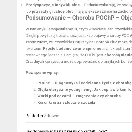
Predyspozycje indywidualne
– Badania wskazują, że osoby,
lub
przeszły gruźlicę płuc
, mają większe szanse na zachor
Podsumowanie – Choroba POChP – Obj
W tym artykule wyjaśniliśmy Ci, czym właściwie jest Przewlek
Dzięki powyższej treści znasz już także objawy choroby POChP
zatem wiesz, że Przewlekła Obturacyjna Choroba Płuc może do
lekarzem.
Proste badanie zwane spirometrią
nakreśli stan
stosownego leczenia. Pamiętaj, że POChP jest
chorobą nieul
Ci żadnych korzyści, a może doprowadzić do przykrych konse
Powiązane wpisy:
POChP – Diagnostyka i codzienne życie z chorobą
Olejki eteryczne young living. Jak poprawić komf
Worki pod oczami – zmęczenie czy choroba
Koronki oraz sztuczne szczęki
Posted in
Zdrowie
Nawigacja
Jak dopasować kształt kreski do kształtu oka?