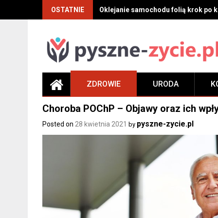
Skip
OSTATNIE
Oklejanie samochodu folią krok po kr
to
content
ZDROWIE
URODA
K
Choroba POChP – Objawy oraz ich wpły
pyszne-zycie.pl
Posted on
28 kwietnia 2021
by