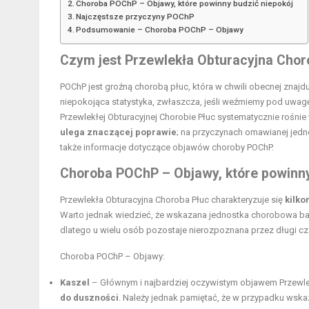
Choroba POChP – Objawy, które powinny budzić niepokój
Najczęstsze przyczyny POChP
Podsumowanie – Choroba POChP – Objawy
Czym jest Przewlekła Obturacyjna Chor
POChP jest groźną chorobą płuc, która w chwili obecnej znajdu
niepokojąca statystyka, zwłaszcza, jeśli weźmiemy pod uwagę
Przewlekłej Obturacyjnej Chorobie Płuc systematycznie rośnie 
ulega znaczącej poprawie
; na przyczynach omawianej jedn
także informacje dotyczące objawów choroby POChP.
Choroba POChP – Objawy, które powinny
Przewlekła Obturacyjna Choroba Płuc charakteryzuje się
kilk
Warto jednak wiedzieć, że wskazana jednostka chorobowa b
dlatego u wielu osób pozostaje nierozpoznana przez długi cz
Choroba POChP – Objawy:
Kaszel
– Głównym i najbardziej oczywistym objawem Przewlekł
do duszności
. Należy jednak pamiętać, że w przypadku wska