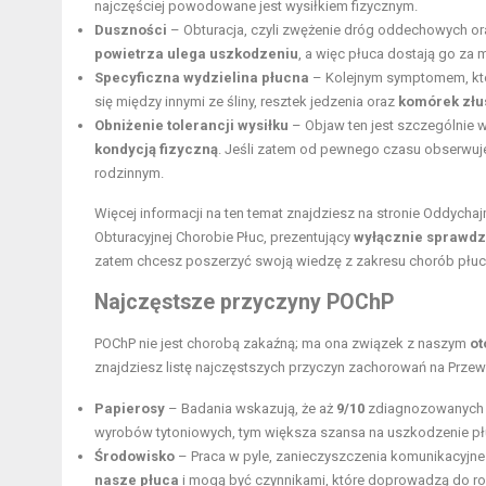
najczęściej powodowane jest wysiłkiem fizycznym.
Duszności
– Obturacja, czyli zwężenie dróg oddechowych or
powietrza ulega uszkodzeniu
, a więc płuca dostają go za
Specyficzna wydzielina płucna
– Kolejnym symptomem, któr
się między innymi ze śliny, resztek jedzenia oraz
komórek złu
Obniżenie tolerancji wysiłku
– Objaw ten jest szczególnie 
kondycją fizyczną
. Jeśli zatem od pewnego czasu obserwujes
rodzinnym.
Więcej informacji na ten temat znajdziesz na stronie Oddychaj
Obturacyjnej Chorobie Płuc, prezentujący
wyłącznie sprawdz
zatem chcesz poszerzyć swoją wiedzę z zakresu chorób płucn
Najczęstsze przyczyny POChP
POChP nie jest chorobą zakaźną; ma ona związek z naszym
ot
znajdziesz listę najczęstszych przyczyn zachorowań na Przew
Papierosy
– Badania wskazują, że aż
9/10
zdiagnozowanych pa
wyrobów tytoniowych, tym większa szansa na uszkodzenie płu
Środowisko
– Praca w pyle, zanieczyszczenia komunikacyjne
nasze płuca
i mogą być czynnikami, które doprowadzą do roz