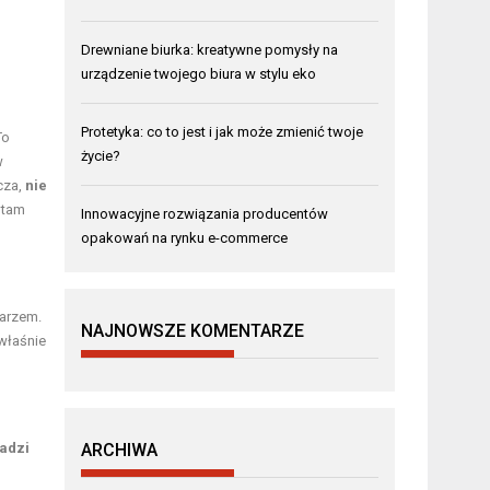
Drewniane biurka: kreatywne pomysły na
urządzenie twojego biura w stylu eko
Protetyka: co to jest i jak może zmienić twoje
To
życie?
w
cza,
nie
 tam
Innowacyjne rozwiązania producentów
opakowań na rynku e-commerce
karzem.
NAJNOWSZE KOMENTARZE
 właśnie
adzi
ARCHIWA