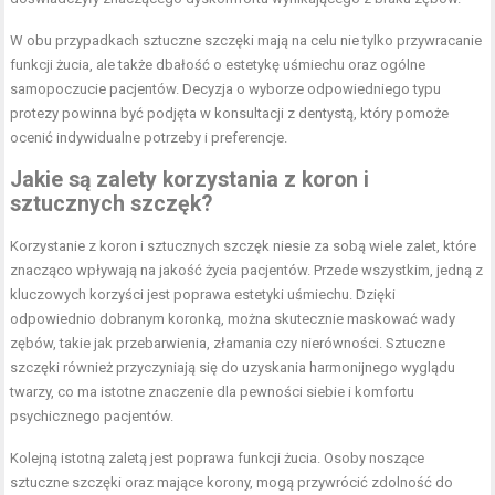
W obu przypadkach sztuczne szczęki mają na celu nie tylko przywracanie
funkcji żucia, ale także dbałość o estetykę uśmiechu oraz ogólne
samopoczucie pacjentów. Decyzja o wyborze odpowiedniego typu
protezy powinna być podjęta w konsultacji z dentystą, który pomoże
ocenić indywidualne potrzeby i preferencje.
Jakie są zalety korzystania z koron i
sztucznych szczęk?
Korzystanie z koron i sztucznych szczęk niesie za sobą wiele zalet, które
znacząco wpływają na jakość życia pacjentów. Przede wszystkim, jedną z
kluczowych korzyści jest poprawa estetyki uśmiechu. Dzięki
odpowiednio dobranym koronką, można skutecznie maskować wady
zębów, takie jak przebarwienia, złamania czy nierówności. Sztuczne
szczęki również przyczyniają się do uzyskania harmonijnego wyglądu
twarzy, co ma istotne znaczenie dla pewności siebie i komfortu
psychicznego pacjentów.
Kolejną istotną zaletą jest poprawa funkcji żucia. Osoby noszące
sztuczne szczęki oraz mające korony, mogą przywrócić zdolność do