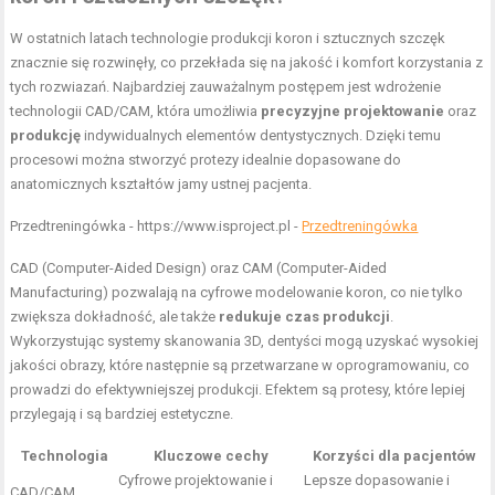
W ostatnich latach technologie produkcji koron i sztucznych szczęk
znacznie się rozwinęły, co przekłada się na jakość i komfort korzystania z
tych rozwiazań. Najbardziej zauważalnym postępem jest wdrożenie
technologii CAD/CAM, która umożliwia
precyzyjne projektowanie
oraz
produkcję
indywidualnych elementów dentystycznych. Dzięki temu
procesowi można stworzyć protezy idealnie dopasowane do
anatomicznych kształtów jamy ustnej pacjenta.
Przedtreningówka - https://www.isproject.pl -
Przedtreningówka
CAD (Computer-Aided Design) oraz CAM (Computer-Aided
Manufacturing) pozwalają na cyfrowe modelowanie koron, co nie tylko
zwiększa dokładność, ale także
redukuje czas produkcji
.
Wykorzystując systemy skanowania 3D, dentyści mogą uzyskać wysokiej
jakości obrazy, które następnie są przetwarzane w oprogramowaniu, co
prowadzi do efektywniejszej produkcji. Efektem są protesy, które lepiej
przylegają i są bardziej estetyczne.
Technologia
Kluczowe cechy
Korzyści dla pacjentów
Cyfrowe projektowanie i
Lepsze dopasowanie i
CAD/CAM