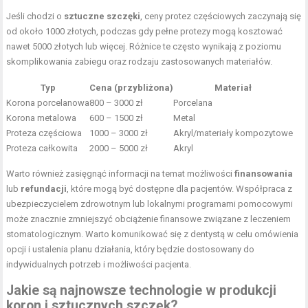
Jeśli chodzi o
sztuczne szczęki
, ceny protez częściowych zaczynają się
od około 1000 złotych, podczas gdy pełne protezy mogą kosztować
nawet 5000 złotych lub więcej. Różnice te często wynikają z poziomu
skomplikowania zabiegu oraz rodzaju zastosowanych materiałów.
Typ
Cena (przybliżona)
Materiał
Korona porcelanowa
800 – 3000 zł
Porcelana
Korona metalowa
600 – 1500 zł
Metal
Proteza częściowa
1000 – 3000 zł
Akryl/materiały kompozytowe
Proteza całkowita
2000 – 5000 zł
Akryl
Warto również zasięgnąć informacji na temat możliwości
finansowania
lub
refundacji
, które mogą być dostępne dla pacjentów. Współpraca z
ubezpieczycielem zdrowotnym lub lokalnymi programami pomocowymi
może znacznie zmniejszyć obciążenie finansowe związane z leczeniem
stomatologicznym. Warto komunikować się z dentystą w celu omówienia
opcji i ustalenia planu działania, który będzie dostosowany do
indywidualnych potrzeb i możliwości pacjenta.
Jakie są najnowsze technologie w produkcji
koron i sztucznych szczęk?