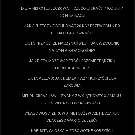
DIETA NISKOTŁUSZCZOWA – CZEGO UNIKAĆ? PRODUKTY
DO ELIMINACJI
JAK SKUTECZNIE SCHUDNĄĆ 20 KG? PRZEWODNIK PO
DIETACH I AKTYWNOŚCI
DIETA PRZY CERZE NACZYNKOWEJ – JAK WZMOCNIĆ
NACZYNIA KRWIONOŚNE?
JAK DIETA MOŻE WSPIERAĆ LECZENIE TRĄDZIKU
HORMONALNEGO?
DIETA ALLEVO: JAK DZIAŁA, FAZY I KORZYŚCI DLA
ZDROWIA
MELON CRENSHAW – ZNANY Z WYJĄTKOWEGO SMAKU I
ZDROWOTNYCH WŁAŚCIWOŚCI
WŁAŚCIWOŚCI ZDROWOTNE I ODŻYWCZE PIECZAREK:
DLACZEGO WARTO JE JEŚĆ?
KAPUSTA WŁOSKA – ZDROWOTNE KORZYŚCI I