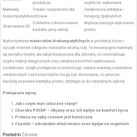
produkcja
szybkość wykonania
Materiały
Trwałe i bezpieczne dla
Zwiększona estetyka i
biokompatybilne
zdrowia
mniejszy dyskomfort
Dokładne odwzorowanie
Wyższa precyzja wykonania
Skanowanie 3D
kształtu jamy ustnej
protez
Wykorzystanie
materiałów biokompatybilnych
w produkcji koron i
szczęk również odegrało niezwykle istotną rolę. Te innowacyjne materiały
są nie tylko trwałe, ale także bezpieczne dla zdrowia, co minimalizuje
ryzyko reakcji alergicznych oraz zwiększa komfort użytkowania.
Dodatkowo, dzięki postępowi w technologii, cienkie warstwy materiałów
ceramicznych czy kompozytów mogą być stosowane, co jeszcze
bardziej poprawia estetykę protez, zbliżając je do naturalnych zębów.
Powiązane wpisy:
Jak i czym myć sztuczne rzęsy?
Choroba POChP – Objawy oraz ich wpływ na komfort życia
Proteza na zęby czasem jest konieczna
Czystek – zdrowotne właściwości oraz wpływ na organizm
Posted in
Zdrowie