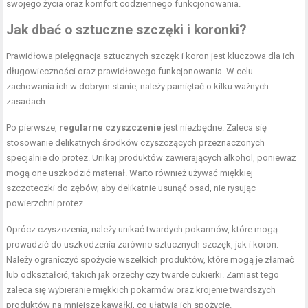
swojego życia oraz komfort codziennego funkcjonowania.
Jak dbać o sztuczne szczęki i koronki?
Prawidłowa pielęgnacja sztucznych szczęk i koron jest kluczowa dla ich
długowieczności oraz prawidłowego funkcjonowania. W celu
zachowania ich w dobrym stanie, należy pamiętać o kilku ważnych
zasadach.
Po pierwsze,
regularne czyszczenie
jest niezbędne. Zaleca się
stosowanie delikatnych środków czyszczących przeznaczonych
specjalnie do protez. Unikaj produktów zawierających alkohol, ponieważ
mogą one uszkodzić materiał. Warto również używać miękkiej
szczoteczki do zębów, aby delikatnie usunąć osad, nie rysując
powierzchni protez.
Oprócz czyszczenia, należy unikać twardych pokarmów, które mogą
prowadzić do uszkodzenia zarówno sztucznych szczęk, jak i koron.
Należy ograniczyć spożycie wszelkich produktów, które mogą je złamać
lub odkształcić, takich jak orzechy czy twarde cukierki. Zamiast tego
zaleca się wybieranie miękkich pokarmów oraz krojenie twardszych
produktów na mniejsze kawałki, co ułatwia ich spożycie.