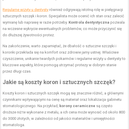
Regularne wizyty u dentysty
również odgrywają istotną rolę w pielęgnacji
sztucznych szczęk i koron. Specjalista może ocenić ich stan oraz zalecić
wymianę lub naprawę w razie potrzeby.
Kontrola dentystyczna
pozwala
na wczesne wykrycie ewentualnych problemów, co może przyczynić się
do dłuższej żywotności protez.
Na zakończenie, warto zapamiętać, że dbałość o sztuczne szczęki i
koronki przekłada się na komfort oraz zdrowie jamy ustnej. Właściwe
czyszczenie, unikanie twardych pokarmów i regularne wizyty u dentysty to
kluczowe aspekty, które pomogą utrzymać protezy w dobrym stanie
przez długi czas.
Jakie są koszty koron i sztucznych szczęk?
Koszty koron i sztucznych szczęk mogą się znacznie różnić, a głównymi
czynnikami wpływającymi na cenę są materiał oraz lokalizacja gabinetu
stomatologicznego. Na przykład,
korony ceramiczne
są często
droższe niż te wykonane z metalu, a ich cena może wynosić od około 800
do 3000 złotych, w zależności od jakości materiałów i umiejętności
stomatologa.