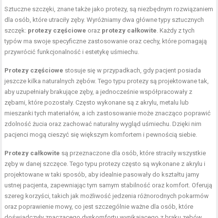
Sztuczne szczęki, znane także jako protezy, są niezbędnym rozwiązaniem
dla osób, które utraciły zęby. Wyróżniamy dwa główne typy sztucznych
szczęk:
protezy częściowe
oraz
protezy całkowite
. Każdy z tych
typów ma swoje specyficzne zastosowanie oraz cechy, które pomagają
przywrócić funkcjonalność i estetykę uśmiechu.
Protezy częściowe
stosuje się w przypadkach, gdy pacjent posiada
jeszcze kilka naturalnych zębów. Tego typu protezy są projektowane tak,
aby uzupełniały brakujące zęby, a jednocześnie współpracowały z
zębami, które pozostały. Często wykonane są z akrylu, metalu lub
mieszanki tych materiałów, a ich zastosowanie może znacząco poprawić
zdolność żucia oraz zachować naturalny wygląd uśmiechu. Dzięki nim
pacjenci mogą cieszyć się większym komfortem i pewnością siebie.
Protezy całkowite
są przeznaczone dla osób, które straciły wszystkie
zęby w danej szczęce. Tego typu protezy często są wykonane z akrylu i
projektowane w taki sposób, aby idealnie pasowały do kształtu jamy
ustnej pacjenta, zapewniając tym samym stabilność oraz komfort. Oferują
szereg korzyści, takich jak możliwość jedzenia różnorodnych pokarmów
oraz poprawienie mowy, co jest szczególnie ważne dla osób, które
doświadczyły znaczącego dyskomfortu wynikającego z braku zębów.