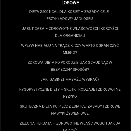
LOSOWE
DIETA 2500 KCAL DLA KOBIET – ZASADY, CELE I
PRZYKŁADOWY JADŁOSPIS
JABUTICABA – ZDROWOTNE WŁAŚCIWOŚCI I KORZYŚCI
DLA ORGANIZMU
WPŁYW NABIAŁU NA TRĄDZIK: CZY WARTO OGRANICZYĆ
MLEKO?
ZDROWA DIETA PO PORODZIE: JAK SCHUDNĄĆ W
BEZPIECZNY SPOSÓB?
JAKI GABINET MASAŻU WYBRAĆ?
RYGORYSTYCZNE DIETY – SKUTKI, RODZAJE I ZDROWOTNE
RYZYKO
SKUTECZNA DIETA PO PIĘĆDZIESIĄTCE: ZASADY I ZDROWE
NAWYKI ŻYWIENIOWE
ZIELONA HERBATA – ZDROWOTNE WŁAŚCIWOŚCI I JAK JĄ
PARZYĆ