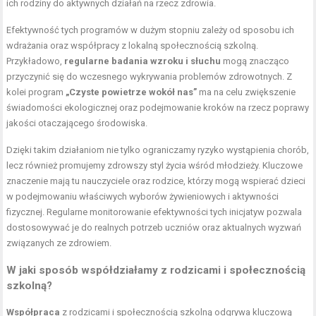
ich rodziny do aktywnych działań na rzecz zdrowia.
Efektywność tych programów w dużym stopniu zależy od sposobu ich
wdrażania oraz współpracy z lokalną społecznością szkolną.
Przykładowo,
regularne badania wzroku i słuchu
mogą znacząco
przyczynić się do wczesnego wykrywania problemów zdrowotnych. Z
kolei program
„Czyste powietrze wokół nas”
ma na celu zwiększenie
świadomości ekologicznej oraz podejmowanie kroków na rzecz poprawy
jakości otaczającego środowiska.
Dzięki takim działaniom nie tylko ograniczamy ryzyko wystąpienia chorób,
lecz również promujemy zdrowszy styl życia wśród młodzieży. Kluczowe
znaczenie mają tu nauczyciele oraz rodzice, którzy mogą wspierać dzieci
w podejmowaniu właściwych wyborów żywieniowych i aktywności
fizycznej. Regularne monitorowanie efektywności tych inicjatyw pozwala
dostosowywać je do realnych potrzeb uczniów oraz aktualnych wyzwań
związanych ze zdrowiem.
W jaki sposób współdziałamy z rodzicami i społecznością
szkolną?
Współpraca
z rodzicami i społecznością szkolną odgrywa kluczową