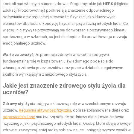
kontroli nad własnym stanem zdrowia. Programy takie jak
HEPS
(Higiena
Edukacji Prozdrowotnej) podkreślają znaczenie odpowiedniego
odżywiania oraz regularnej aktywności fizycznej jako kluczowych
elementów dbałości o kondycję fizyczną i psychiczną młodych ludzi. Co
więcej, inicjatywy te przyczyniają się do tworzenia pozytywnego klimatu
społecznego w szkołach, co jest niezbędne dla prawidłowego rozwoju
emocjonalnego uczniów.
Warto zauważyć
, że promocja zdrowia w szkołach odgrywa
fundamentalną rolę w kształtowaniu świadomego podejścia do
własnego zdrowia przez uczniów oraz przeciwdziałaniu negatywnym
skutkom wynikającym z niezdrowego stylu życia.
Jakie jest znaczenie zdrowego stylu życia dla
uczniów?
Zdrowy styl życia
odgrywa kluczową rolę w wszechstronnym rozwoju
uczniów.
Regularna aktywność fizyczna
, dobrze zbilansowana dieta oraz
odpowiednia ilość
snu tworzą solidne podstawy dla zdrowia zarówno
fizycznego, jak i psychicznego młodych ludzi. Osoby, które dbają o swoje
zdrowie, zazwyczaj lepiej radzą sobie w nauce i osiągają wyższe wyniki w