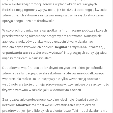
rolę w skutecznej promocji zdrowia w placówkach edukacyjnych.
Rodzice
mają ogromny wpływ na to, jak ich dzieci postrzegają kwestie
zdrowotne. Ich aktywne zaangażowanie przyczynia się do stworzenia
sprzyjającego uczniom środowiska.
W szkołach organizowane są spotkania informacyjne, podczas których
przedstawiane są różnorodne programy prozdrowotne. Nauczyciele
zachęcają rodziców do aktywnego uczestnictwa w działaniach
wspierających zdrowie ich pociech.
Regularna wymiana informacji
,
organizacja warsztatów
oraz wydarzeń integracyjnych sprzyjają więzi
między rodzicami a nauczycielami.
Dodatkowo, współpraca ze lokalnymi instytucjami takimi jak ośrodki
zdrowia czy fundacje pozwala szkołom na oferowanie dodatkowego
wsparcia dla rodzin. Takie inicjatywy nie tylko wzmacniają poczucie
wspólnoty, ale także promują zdrowe nawyki żywieniowe oraz aktywność
fizyczną zarówno w szkole, jak i w domowym zaciszu.
Zaangażowanie społeczności szkolnej obejmuje również samych
uczniów.
Młodzież
ma możliwość uczestniczenia w projektach
prozdrowotnych jako liderzy lub wolontariusze. Taki model działania nie