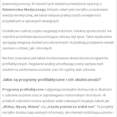
pierwszej pomocy. W ramach tych działań prowadzone są kursy z
Ratownictwa Medycznego
, których celem jest nie tylko poszerzenie
wiedzy teoretycznej, ale także nabycie praktycznych umiejętności
przydatnych w sytuacjach awaryjnych.
Dodatkowo szkoły często angażują rodziców i lokalną społeczność we
wspólne przedsięwzięcia promujące zdrowy styl życia. Takie wydarzenia
sprzyjają integracji działań prozdrowotnych i kształtują pozytywne nawyki
zarówno u dzieci, jak i dorosłych.
Nie bez znaczenia jest także monitorowanie skuteczności programów
profilaktycznych. Regularne analizy umożliwiają ocenę wpływu tych
działań na zachowania uczniów oraz ich ogólny stan zdrowia.
Jakie są programy profilaktyczne i ich skuteczność?
Programy profilaktyczne
odgrywają niezwykle istotną rolę w dbałości
o zdrowie uczniów oraz w zapobieganiu różnorodnym chorobom. W
polskich szkołach można spotkać wiele ciekawych inicjatyw, takich jak
„Widzę, Słyszę, Mówię”
czy
„Czyste powietrze wokół nas”
. Te projekty
nie tylko dostarczają ważnych informacji, ale również mobilizują uczniów i