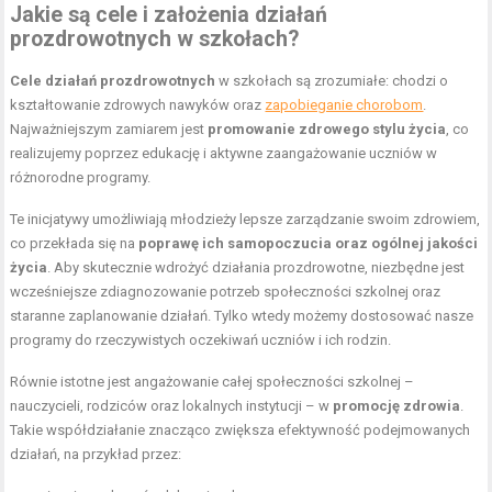
Jakie są cele i założenia działań
prozdrowotnych w szkołach?
Cele działań prozdrowotnych
w szkołach są zrozumiałe: chodzi o
kształtowanie zdrowych nawyków oraz
zapobieganie chorobom
.
Najważniejszym zamiarem jest
promowanie zdrowego stylu życia
, co
realizujemy poprzez edukację i aktywne zaangażowanie uczniów w
różnorodne programy.
Te inicjatywy umożliwiają młodzieży lepsze zarządzanie swoim zdrowiem,
co przekłada się na
poprawę ich samopoczucia oraz ogólnej jakości
życia
. Aby skutecznie wdrożyć działania prozdrowotne, niezbędne jest
wcześniejsze zdiagnozowanie potrzeb społeczności szkolnej oraz
staranne zaplanowanie działań. Tylko wtedy możemy dostosować nasze
programy do rzeczywistych oczekiwań uczniów i ich rodzin.
Równie istotne jest angażowanie całej społeczności szkolnej –
nauczycieli, rodziców oraz lokalnych instytucji – w
promocję zdrowia
.
Takie współdziałanie znacząco zwiększa efektywność podejmowanych
działań, na przykład przez: