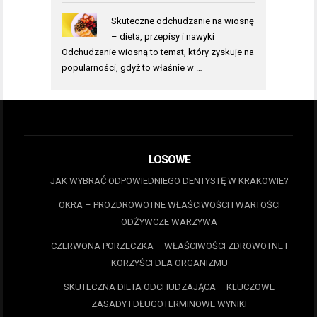
Skuteczne odchudzanie na wiosnę
– dieta, przepisy i nawyki
Odchudzanie wiosną to temat, który zyskuje na
popularności, gdyż to właśnie w …
LOSOWE
JAK WYBRAĆ ODPOWIEDNIEGO DENTYSTĘ W KRAKOWIE?
OKRA – PROZDROWOTNE WŁAŚCIWOŚCI I WARTOŚCI
ODŻYWCZE WARZYWA
CZERWONA PORZECZKA – WŁAŚCIWOŚCI ZDROWOTNE I
KORZYŚCI DLA ORGANIZMU
SKUTECZNA DIETA ODCHUDZAJĄCA – KLUCZOWE
ZASADY I DŁUGOTERMINOWE WYNIKI