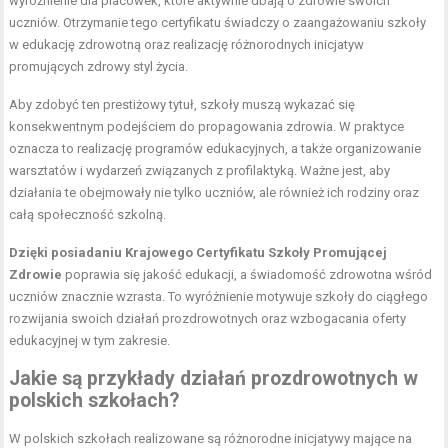
wyróżnienie dla placówek, które aktywnie dbają o zdrowie swoich
uczniów. Otrzymanie tego certyfikatu świadczy o zaangażowaniu szkoły
w edukację zdrowotną oraz realizację różnorodnych inicjatyw
promujących zdrowy styl życia.
Aby zdobyć ten prestiżowy tytuł, szkoły muszą wykazać się
konsekwentnym podejściem do propagowania zdrowia. W praktyce
oznacza to realizację programów edukacyjnych, a także organizowanie
warsztatów i wydarzeń związanych z profilaktyką. Ważne jest, aby
działania te obejmowały nie tylko uczniów, ale również ich rodziny oraz
całą społeczność szkolną.
Dzięki posiadaniu Krajowego Certyfikatu Szkoły Promującej
Zdrowie
poprawia się jakość edukacji, a świadomość zdrowotna wśród
uczniów znacznie wzrasta. To wyróżnienie motywuje szkoły do ciągłego
rozwijania swoich działań prozdrowotnych oraz wzbogacania oferty
edukacyjnej w tym zakresie.
Jakie są przykłady działań prozdrowotnych w
polskich szkołach?
W polskich szkołach realizowane są różnorodne inicjatywy mające na