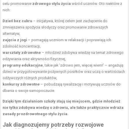
celu promowanie
zdrowego stylu życia
wśród uczniów. Oto niektóre z
nich:
Dzień bez cukru
– inicjatywa, której celem jest zachęcenie do
zmniejszenia spożycia słodyczy oraz promowanie zdrowszych
alternatyw,
zajęcia z jogi
– pomagają uczniom w relaksacji i poprawiają ich
zdolność koncentracji,
warsztaty zdrowotne
– młodzież zdobywa wiedzę na temat zdrowego
odżywiania oraz aktywności fizycznej,
programy edukacyjne
, takie jak 'zdrowo jem, więcej wiem!’ – angażują
dzieci w przygotowywanie pożywnych posiłków oraz uczą o wartościach
odżywczych różnych produktów,
konkursy zdrowotne
– pobudzają rywalizację i motywują uczniów do
dbania o swoje samopoczucie.
Dzięki tym działaniom szkoły stają się miejscem, gdzie młodzież
nie tylko zdobywa wiedzę o zdrowiu, ale także praktycznie wdraża
zasady prozdrowotnego stylu życia.
Jak diagnozujemy potrzeby rozwojowe