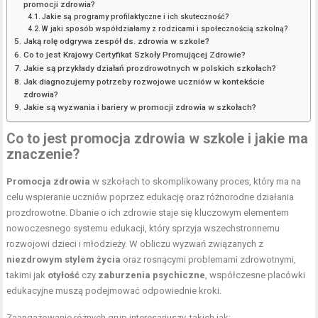
promocji zdrowia?
Jakie są programy profilaktyczne i ich skuteczność?
W jaki sposób współdziałamy z rodzicami i społecznością szkolną?
Jaką rolę odgrywa zespół ds. zdrowia w szkole?
Co to jest Krajowy Certyfikat Szkoły Promującej Zdrowie?
Jakie są przykłady działań prozdrowotnych w polskich szkołach?
Jak diagnozujemy potrzeby rozwojowe uczniów w kontekście
zdrowia?
Jakie są wyzwania i bariery w promocji zdrowia w szkołach?
Co to jest promocja zdrowia w szkole i jakie ma
znaczenie?
Promocja zdrowia
w szkołach to skomplikowany proces, który ma na
celu wspieranie uczniów poprzez edukację oraz różnorodne działania
prozdrowotne. Dbanie o ich zdrowie staje się kluczowym elementem
nowoczesnego systemu edukacji, który sprzyja wszechstronnemu
rozwojowi dzieci i młodzieży. W obliczu wyzwań związanych z
niezdrowym stylem życia
oraz rosnącymi problemami zdrowotnymi,
takimi jak
otyłość
czy
zaburzenia psychiczne
, współczesne placówki
edukacyjne muszą podejmować odpowiednie kroki.
Zaangażowanie różnych grup interesariuszy, takich jak: