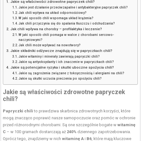
Jakie są właściwości zdrowotne papryczek chili?
Jakie jest działanie przeciwzapalne i antybakteryjne papryczek chili?
Jak chili wpływa na układ odpornościowy?
W jaki sposób chili wspomaga układ krążenia?
Jak chili przyczynia się do spalania tłuszczu i odchudzania?
Jak chili wpływa na choroby – profilaktyka i leczenie?
W jaki sposób chili pomaga w walce z chorobami sercowo-
naczyniowymi?
Jak chili może wpływać na nowotwory?
Jakie składniki odżywcze znajdują się w papryczkach chili?
Jakie witaminy i minerały zawierają papryczki chili?
Jakie są antyoksydanty i ich znaczenie w papryczkach chili?
Jakie są potencjalne ryzyka i skutki uboczne spożycia chili?
Jakie są zagrożenia związane z toksycznością i alergiami na chili?
Jakie są skutki uczucia pieczenia po spożyciu chili?
Jakie są właściwości zdrowotne papryczek
chili?
Papryczki chili
to prawdziwa skarbnica zdrowotnych korzyści, które
mogą znacząco poprawić nasze samopoczucie oraz pomóc w ochronie
przed różnorodnymi chorobami. Są one szczególnie bogate w
witaminę
C
– w 100 gramach dostarczają aż
240%
dziennego zapotrzebowania.
Oprócz tego, znajdziemy w nich
witaminę A
i
B6
, które mają kluczowe