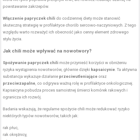
powstawanie zakrzepów.
Włączenie papryczek chili
do codziennej diety może stanowić
skuteczną strategię w profilaktyce chorób sercowo-naczyniowych. Z tego
względu warto rozważyć ich obecność jako cenny element zdrowego
stylu życia.
Jak chili może wpływać na nowotwory?
Spożywanie papryczek chili
może przynieść korzyści w obniżeniu
ryzyka wystąpienia nowotworów, głównie dzięki
kapsaicynie
. Ta aktywna
substancja wykazuje działanie
przeciwutleniające
oraz
przeciwzapalne
, co odgrywa ważną rolę w profilaktyce onkologicznej.
Kapsaicyna pobudza proces samoistnej śmierci komórek rakowych i
ogranicza ich rozwój.
Badania wskazują, że regularne spożycie chili może redukować ryzyko
niektórych typów nowotworów, takich jak:
rak płuc,
rak okrężnicy,