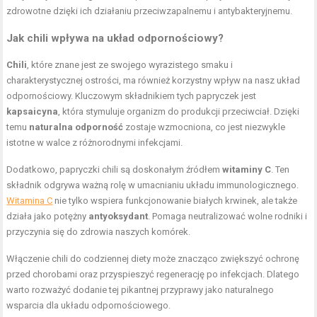
zdrowotne dzięki ich działaniu przeciwzapalnemu i antybakteryjnemu.
Jak chili wpływa na układ odpornościowy?
Chili
, które znane jest ze swojego wyrazistego smaku i
charakterystycznej ostrości, ma również korzystny wpływ na nasz układ
odpornościowy. Kluczowym składnikiem tych papryczek jest
kapsaicyna
, która stymuluje organizm do produkcji przeciwciał. Dzięki
temu
naturalna odporność
zostaje wzmocniona, co jest niezwykle
istotne w walce z różnorodnymi infekcjami.
Dodatkowo, papryczki chili są doskonałym źródłem
witaminy C
. Ten
składnik odgrywa ważną rolę w umacnianiu układu immunologicznego.
Witamina C
nie tylko wspiera funkcjonowanie białych krwinek, ale także
działa jako potężny
antyoksydant
. Pomaga neutralizować wolne rodniki i
przyczynia się do zdrowia naszych komórek.
Włączenie chili do codziennej diety może znacząco zwiększyć ochronę
przed chorobami oraz przyspieszyć regenerację po infekcjach. Dlatego
warto rozważyć dodanie tej pikantnej przyprawy jako naturalnego
wsparcia dla układu odpornościowego.