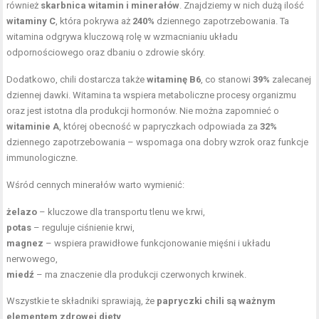
również
skarbnica witamin i minerałów
. Znajdziemy w nich dużą ilość
witaminy C
, która pokrywa aż
240%
dziennego zapotrzebowania. Ta
witamina odgrywa kluczową rolę w wzmacnianiu układu
odpornościowego oraz dbaniu o zdrowie skóry.
Dodatkowo, chili dostarcza także
witaminę B6
, co stanowi
39%
zalecanej
dziennej dawki. Witamina ta wspiera metaboliczne procesy organizmu
oraz jest istotna dla produkcji hormonów. Nie można zapomnieć o
witaminie A
, której obecność w papryczkach odpowiada za
32%
dziennego zapotrzebowania – wspomaga ona dobry wzrok oraz funkcje
immunologiczne.
Wśród cennych minerałów warto wymienić:
żelazo
– kluczowe dla transportu tlenu we krwi,
potas
– reguluje ciśnienie krwi,
magnez
– wspiera prawidłowe funkcjonowanie mięśni i układu
nerwowego,
miedź
– ma znaczenie dla produkcji czerwonych krwinek.
Wszystkie te składniki sprawiają, że
papryczki chili są ważnym
elementem zdrowej diety
.