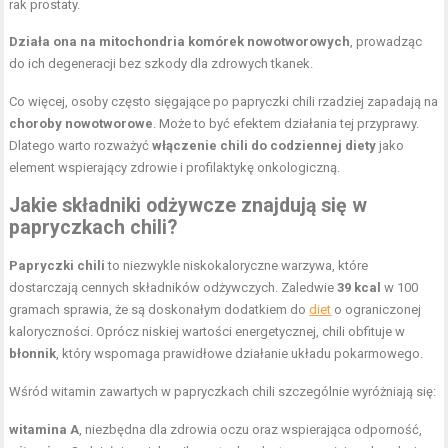
rak prostaty.
Działa ona na mitochondria komórek nowotworowych
, prowadząc
do ich degeneracji bez szkody dla zdrowych tkanek.
Co więcej, osoby często sięgające po papryczki chili rzadziej zapadają na
choroby nowotworowe
. Może to być efektem działania tej przyprawy.
Dlatego warto rozważyć
włączenie chili do codziennej diety
jako
element wspierający zdrowie i profilaktykę onkologiczną.
Jakie składniki odżywcze znajdują się w
papryczkach chili?
Papryczki chili
to niezwykle niskokaloryczne warzywa, które
dostarczają cennych składników odżywczych. Zaledwie
39 kcal
w 100
gramach sprawia, że są doskonałym dodatkiem do
diet
o ograniczonej
kaloryczności. Oprócz niskiej wartości energetycznej, chili obfituje w
błonnik
, który wspomaga prawidłowe działanie układu pokarmowego.
Wśród witamin zawartych w papryczkach chili szczególnie wyróżniają się:
witamina A
, niezbędna dla zdrowia oczu oraz wspierająca odporność,