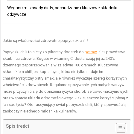
Weganizm: zasady diety, odchudzanie i kluczowe składniki
odżywcze
Jakie są właściwości zdrowotne papryczek chili?
Papryczki chili to nie tylko pikantny dodatek do
potraw
, ale i prawdziwa
skarbnica zdrowia. Bogate w witaminę C, dostarczają jej aż 240%
dziennego zapotrzebowania w zaledwie 100 gramach. Kluczowym
składnikiem chili jest kapsaicyna, która nie tylko nadaje im
charakterystyczny ostry smak, ale również wykazuje szereg korzystnych
właściwości zdrowotnych. Regularne spożywanie tych małych warzyw
może przyczynić się do obniżenia ryzyka chorób sercowo-naczyniowych
oraz wsparcia układu odpornościowego. Jakie jeszcze korzyści płyną z
ich spożycia? Oto fascynujący świat papryczek chili, który z pewnością
zaskoczy niejednego miłośnika kulinariów.
Spis treści