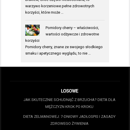
warzywo korzeniowe pełne zdrowotnych
korzyści, które może …
Pomidory cherry – właściwości,
wartości odżywcze i zdrowotne
korzyści
Pomidory cherry, znane ze swojego słodkiego
smaku i apetycznego wyglądu, to nie …
LOSOWE
JAK SKUTECZNIE SCHUDNĄĆ Z BRZUCHA? DIETA DLA
MĘŻCZYZN KROK PO KROKU
DIETA ZELMANOWEJ: 7-DNIOWY JADŁOSPIS I ZASADY
ZDROWEGO ŻYWIENIA