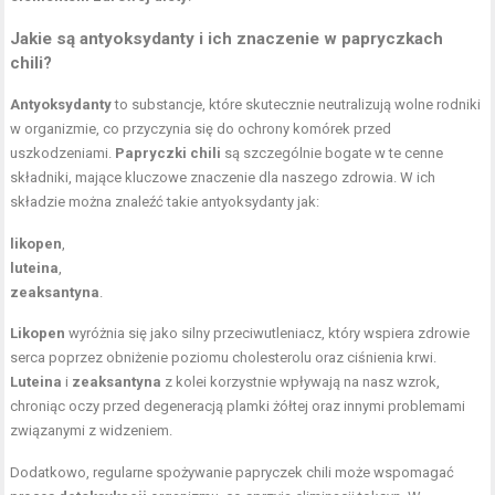
Jakie są antyoksydanty i ich znaczenie w papryczkach
chili?
Antyoksydanty
to substancje, które skutecznie neutralizują wolne rodniki
w organizmie, co przyczynia się do ochrony komórek przed
uszkodzeniami.
Papryczki chili
są szczególnie bogate w te cenne
składniki, mające kluczowe znaczenie dla naszego zdrowia. W ich
składzie można znaleźć takie antyoksydanty jak:
likopen
,
luteina
,
zeaksantyna
.
Likopen
wyróżnia się jako silny przeciwutleniacz, który wspiera zdrowie
serca poprzez obniżenie poziomu cholesterolu oraz ciśnienia krwi.
Luteina
i
zeaksantyna
z kolei korzystnie wpływają na nasz wzrok,
chroniąc oczy przed degeneracją plamki żółtej oraz innymi problemami
związanymi z widzeniem.
Dodatkowo, regularne spożywanie papryczek chili może wspomagać