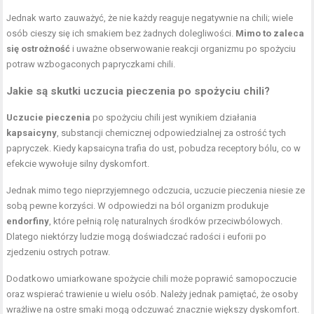
Jednak warto zauważyć, że nie każdy reaguje negatywnie na chili; wiele
osób cieszy się ich smakiem bez żadnych dolegliwości.
Mimo to zaleca
się ostrożność
i uważne obserwowanie reakcji organizmu po spożyciu
potraw wzbogaconych papryczkami chili.
Jakie są skutki uczucia pieczenia po spożyciu chili?
Uczucie pieczenia
po spożyciu chili jest wynikiem działania
kapsaicyny
, substancji chemicznej odpowiedzialnej za ostrość tych
papryczek. Kiedy kapsaicyna trafia do ust, pobudza receptory bólu, co w
efekcie wywołuje silny dyskomfort.
Jednak mimo tego nieprzyjemnego odczucia, uczucie pieczenia niesie ze
sobą pewne korzyści. W odpowiedzi na ból organizm produkuje
endorfiny
, które pełnią rolę naturalnych środków przeciwbólowych.
Dlatego niektórzy ludzie mogą doświadczać radości i euforii po
zjedzeniu ostrych potraw.
Dodatkowo umiarkowane spożycie chili może poprawić samopoczucie
oraz wspierać trawienie u wielu osób. Należy jednak pamiętać, że osoby
wrażliwe na ostre smaki mogą odczuwać znacznie większy dyskomfort.