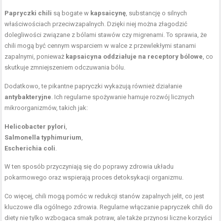
Papryczki chili
są bogate w
kapsaicynę
, substancję o silnych
właściwościach przeciwzapalnych. Dzięki niej można złagodzić
dolegliwości związane z bólami stawów czy migrenami. To sprawia, że
chili mogą być cennym wsparciem w walce z przewlekłymi stanami
zapalnymi, ponieważ
kapsaicyna oddziałuje na receptory bólowe
, co
skutkuje zmniejszeniem odczuwania bólu.
Dodatkowo, te pikantne papryczki wykazują również działanie
antybakteryjne
. Ich regularne spożywanie hamuje rozwój licznych
mikroorganizmów, takich jak:
Helicobacter pylori
,
Salmonella typhimurium
,
Escherichia coli
.
W ten sposób przyczyniają się do poprawy zdrowia układu
pokarmowego oraz wspierają proces detoksykacji organizmu.
Co więcej, chili mogą pomóc w redukcji stanów zapalnych jelit, co jest
kluczowe dla ogólnego zdrowia. Regularne włączanie papryczek chili do
diety nie tylko wzbogaca smak potraw, ale także przynosi liczne korzyści