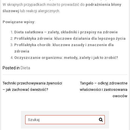
W skrajnych przypadkach może to prowadzić do
podrażnienia błony
śluzowej
lub reakcji alergicznych.
Powiązane wpisy:
Dieta sałatkowa – zalety, składniki i przepisy na zdrowie
Profilaktyka zdrowia: kluczowe działania dla lepszego życia
Profilaktyka chorób: kluczowe zasady i znaczenie dla
zdrowia
Oczyszczanie organizmu: metody, zalety i jak to zrobić?
Posted in
Dieta
Nawigacja
Techniki przechowywania żywności
Tangelo – odkryj zdrowotne
wpisu
– jak zachować świeżość?
właściwości i zastosowania
owoców