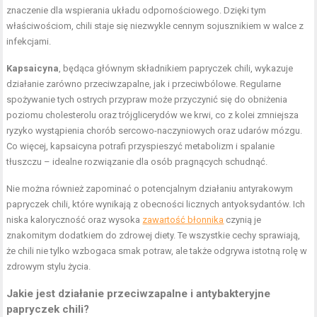
znaczenie dla wspierania układu odpornościowego. Dzięki tym
właściwościom, chili staje się niezwykle cennym sojusznikiem w walce z
infekcjami.
Kapsaicyna
, będąca głównym składnikiem papryczek chili, wykazuje
działanie zarówno przeciwzapalne, jak i przeciwbólowe. Regularne
spożywanie tych ostrych przypraw może przyczynić się do obniżenia
poziomu cholesterolu oraz trójglicerydów we krwi, co z kolei zmniejsza
ryzyko wystąpienia chorób sercowo-naczyniowych oraz udarów mózgu.
Co więcej, kapsaicyna potrafi przyspieszyć metabolizm i spalanie
tłuszczu – idealne rozwiązanie dla osób pragnących schudnąć.
Nie można również zapominać o potencjalnym działaniu antyrakowym
papryczek chili, które wynikają z obecności licznych antyoksydantów. Ich
niska kaloryczność oraz wysoka
zawartość błonnika
czynią je
znakomitym dodatkiem do zdrowej diety. Te wszystkie cechy sprawiają,
że chili nie tylko wzbogaca smak potraw, ale także odgrywa istotną rolę w
zdrowym stylu życia.
Jakie jest działanie przeciwzapalne i antybakteryjne
papryczek chili?