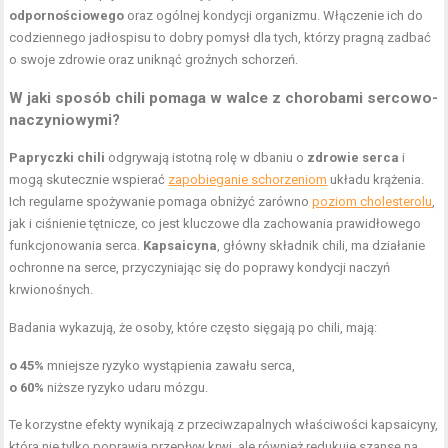
odpornościowego
oraz ogólnej kondycji organizmu. Włączenie ich do
codziennego jadłospisu to dobry pomysł dla tych, którzy pragną zadbać
o swoje zdrowie oraz uniknąć groźnych schorzeń.
W jaki sposób chili pomaga w walce z chorobami sercowo-
naczyniowymi?
Papryczki chili
odgrywają istotną rolę w dbaniu o
zdrowie serca
i
mogą skutecznie wspierać
zapobieganie schorzeniom
układu krążenia.
Ich regularne spożywanie pomaga obniżyć zarówno
poziom cholesterolu
,
jak i ciśnienie tętnicze, co jest kluczowe dla zachowania prawidłowego
funkcjonowania serca.
Kapsaicyna
, główny składnik chili, ma działanie
ochronne na serce, przyczyniając się do poprawy kondycji naczyń
krwionośnych.
Badania wykazują, że osoby, które często sięgają po chili, mają:
o 45%
mniejsze ryzyko wystąpienia zawału serca,
o 60%
niższe ryzyko udaru mózgu.
Te korzystne efekty wynikają z przeciwzapalnych właściwości kapsaicyny,
która nie tylko poprawia przepływ krwi, ale również redukuje szansę na