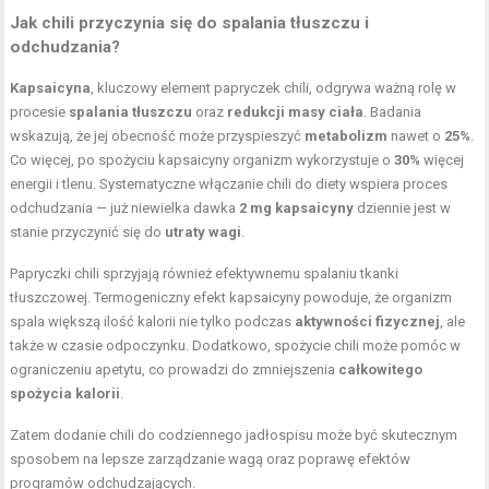
Jak chili przyczynia się do spalania tłuszczu i
odchudzania?
Kapsaicyna
, kluczowy element papryczek chili, odgrywa ważną rolę w
procesie
spalania tłuszczu
oraz
redukcji masy ciała
. Badania
wskazują, że jej obecność może przyspieszyć
metabolizm
nawet o
25%
.
Co więcej, po spożyciu kapsaicyny organizm wykorzystuje o
30%
więcej
energii i tlenu. Systematyczne włączanie chili do diety wspiera proces
odchudzania — już niewielka dawka
2 mg kapsaicyny
dziennie jest w
stanie przyczynić się do
utraty wagi
.
Papryczki chili sprzyjają również efektywnemu spalaniu tkanki
tłuszczowej. Termogeniczny efekt kapsaicyny powoduje, że organizm
spala większą ilość kalorii nie tylko podczas
aktywności fizycznej
, ale
także w czasie odpoczynku. Dodatkowo, spożycie chili może pomóc w
ograniczeniu apetytu, co prowadzi do zmniejszenia
całkowitego
spożycia kalorii
.
Zatem dodanie chili do codziennego jadłospisu może być skutecznym
sposobem na lepsze zarządzanie wagą oraz poprawę efektów
programów odchudzających.