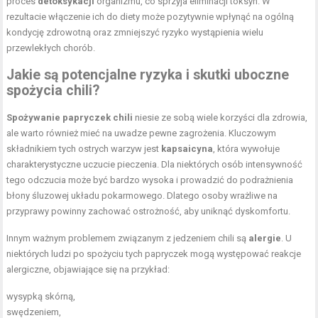
proces
detoksykacji
organizmu, co sprzyja eliminacji toksyn. W
rezultacie włączenie ich do diety może pozytywnie wpłynąć na ogólną
kondycję zdrowotną oraz zmniejszyć ryzyko wystąpienia wielu
przewlekłych chorób.
Jakie są potencjalne ryzyka i skutki uboczne
spożycia chili?
Spożywanie papryczek chili
niesie ze sobą wiele korzyści dla zdrowia,
ale warto również mieć na uwadze pewne zagrożenia. Kluczowym
składnikiem tych ostrych warzyw jest
kapsaicyna
, która wywołuje
charakterystyczne uczucie pieczenia. Dla niektórych osób intensywność
tego odczucia może być bardzo wysoka i prowadzić do podrażnienia
błony śluzowej układu pokarmowego. Dlatego osoby wrażliwe na
przyprawy powinny zachować ostrożność, aby uniknąć dyskomfortu.
Innym ważnym problemem związanym z jedzeniem chili są
alergie
. U
niektórych ludzi po spożyciu tych papryczek mogą występować reakcje
alergiczne, objawiające się na przykład:
wysypką skórną,
swędzeniem,