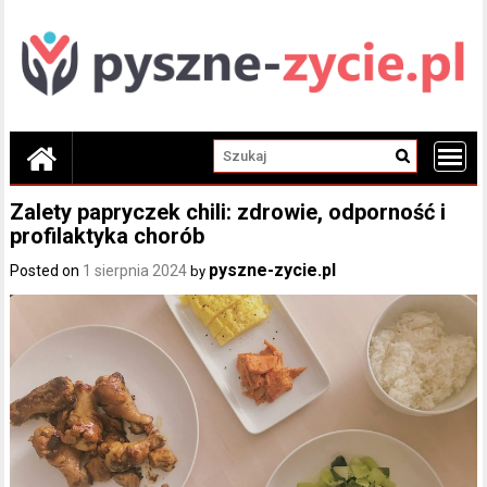
Skip
to
content
Zalety papryczek chili: zdrowie, odporność i
profilaktyka chorób
pyszne-zycie.pl
Posted on
1 sierpnia 2024
by