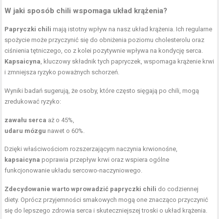
W jaki sposób chili wspomaga układ krążenia?
Papryczki chili
mają istotny wpływ na nasz układ krążenia. Ich regularne
spożycie może przyczynić się do obniżenia poziomu cholesterolu oraz
ciśnienia tętniczego, co z kolei pozytywnie wpływa na kondycję serca.
Kapsaicyna
, kluczowy składnik tych papryczek, wspomaga krążenie krwi
i zmniejsza ryzyko poważnych schorzeń.
Wyniki badań sugerują, że osoby, które często sięgają po chili, mogą
zredukować ryzyko:
zawału serca
aż o 45%,
udaru mózgu
nawet o 60%.
Dzięki właściwościom rozszerzającym naczynia krwionośne,
kapsaicyna
poprawia przepływ krwi oraz wspiera ogólne
funkcjonowanie układu sercowo-naczyniowego.
Zdecydowanie warto wprowadzić papryczki chili
do codziennej
diety. Oprócz przyjemności smakowych mogą one znacząco przyczynić
się do lepszego zdrowia serca i skuteczniejszej troski o układ krążenia.