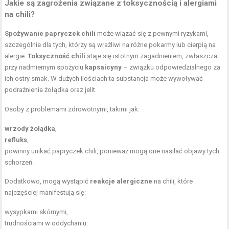
Jakie są zagrożenia związane z toksycznością i alergiami
na chili?
Spożywanie papryczek chili
może wiązać się z pewnymi ryzykami,
szczególnie dla tych, którzy są wrażliwi na różne pokarmy lub cierpią na
alergie.
Toksyczność chili
staje się istotnym zagadnieniem, zwłaszcza
przy nadmiernym spożyciu
kapsaicyny
– związku odpowiedzialnego za
ich ostry smak. W dużych ilościach ta substancja może wywoływać
podrażnienia żołądka oraz jelit.
Osoby z problemami zdrowotnymi, takimi jak:
wrzody żołądka
,
refluks
,
powinny unikać papryczek chili, ponieważ mogą one nasilać objawy tych
schorzeń.
Dodatkowo, mogą wystąpić
reakcje alergiczne
na chili, które
najczęściej manifestują się:
wysypkami skórnymi,
trudnościami w oddychaniu.