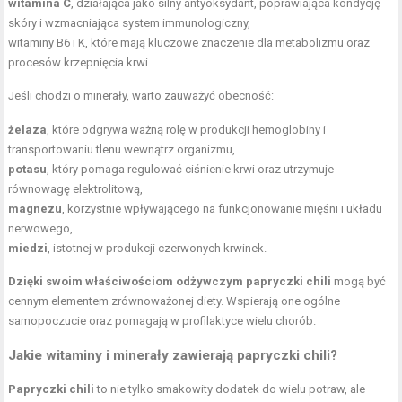
witamina C
, działająca jako silny antyoksydant, poprawiająca kondycję
skóry i wzmacniająca system immunologiczny,
witaminy B6 i K, które mają kluczowe znaczenie dla metabolizmu oraz
procesów krzepnięcia krwi.
Jeśli chodzi o minerały, warto zauważyć obecność:
żelaza
, które odgrywa ważną rolę w produkcji hemoglobiny i
transportowaniu tlenu wewnątrz organizmu,
potasu
, który pomaga regulować ciśnienie krwi oraz utrzymuje
równowagę elektrolitową,
magnezu
, korzystnie wpływającego na funkcjonowanie mięśni i układu
nerwowego,
miedzi
, istotnej w produkcji czerwonych krwinek.
Dzięki swoim właściwościom odżywczym papryczki chili
mogą być
cennym elementem zrównoważonej diety. Wspierają one ogólne
samopoczucie oraz pomagają w profilaktyce wielu chorób.
Jakie witaminy i minerały zawierają papryczki chili?
Papryczki chili
to nie tylko smakowity dodatek do wielu potraw, ale