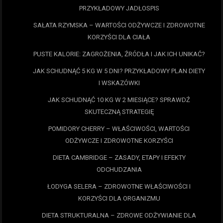
PRZYKŁADOWY JADŁOSPIS
SAŁATA RZYMSKA – WARTOŚCI ODŻYWCZE I ZDROWOTNE
KORZYŚCI DLA CIAŁA
PUSTE KALORIE: ZAGROŻENIA, ŹRÓDŁA I JAK ICH UNIKAĆ?
JAK SCHUDNĄĆ 5 KG W 5 DNI? PRZYKŁADOWY PLAN DIETY
I WSKAZÓWKI
JAK SCHUDNĄĆ 10 KG W 2 MIESIĄCE? SPRAWDŹ
SKUTECZNĄ STRATEGIĘ
POMIDORY CHERRY – WŁAŚCIWOŚCI, WARTOŚCI
ODŻYWCZE I ZDROWOTNE KORZYŚCI
DIETA CAMBRIDGE – ZASADY, ETAPY I EFEKTY
ODCHUDZANIA
ŁODYGA SELERA – ZDROWOTNE WŁAŚCIWOŚCI I
KORZYŚCI DLA ORGANIZMU
DIETA STRUKTURALNA – ZDROWE ODŻYWIANIE DLA