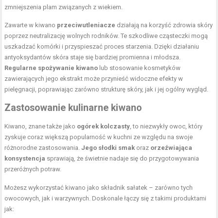
zmniejszenia plam związanych z wiekiem.
Zawarte w kiwano
przeciwutleniacze
działają na korzyść zdrowia skóry
poprzez neutralizację wolnych rodników. Te szkodliwe cząsteczki mogą
uszkadzać komórki i przyspieszać proces starzenia. Dzięki działaniu
antyoksydantów skóra staje się bardziej promienna i młodsza.
Regularne spożywanie kiwano
lub stosowanie kosmetyków
zawierających jego ekstrakt może przynieść widoczne efekty w
pielęgnacji, poprawiając zarówno strukturę skóry, jak i jej ogólny wygląd.
Zastosowanie kulinarne kiwano
Kiwano, znane także jako
ogórek kolczasty
, to niezwykły owoc, który
zyskuje coraz większą popularność w kuchni ze względu na swoje
różnorodne zastosowania.
Jego słodki smak
oraz
orzeźwiająca
konsystencja
sprawiają, że świetnie nadaje się do przygotowywania
przeróżnych potraw.
Możesz wykorzystać kiwano jako składnik sałatek – zarówno tych
owocowych, jak i warzywnych. Doskonale łączy się z takimi produktami
jak: