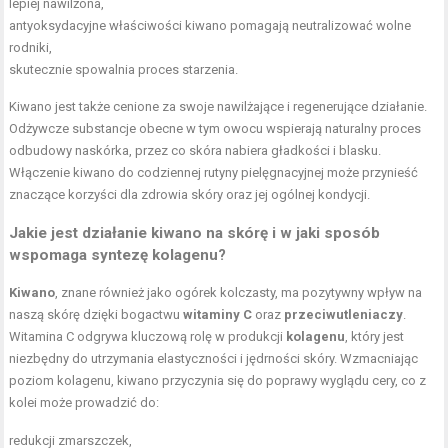
lepiej nawilżona,
antyoksydacyjne właściwości kiwano pomagają neutralizować wolne
rodniki,
skutecznie spowalnia proces starzenia.
Kiwano jest także cenione za swoje nawilżające i regenerujące działanie.
Odżywcze substancje obecne w tym owocu wspierają naturalny proces
odbudowy naskórka, przez co skóra nabiera gładkości i blasku.
Włączenie kiwano do codziennej rutyny pielęgnacyjnej może przynieść
znaczące korzyści dla zdrowia skóry oraz jej ogólnej kondycji.
Jakie jest działanie kiwano na skórę i w jaki sposób
wspomaga syntezę kolagenu?
Kiwano
, znane również jako ogórek kolczasty, ma pozytywny wpływ na
naszą skórę dzięki bogactwu
witaminy C
oraz
przeciwutleniaczy
.
Witamina C odgrywa kluczową rolę w produkcji
kolagenu
, który jest
niezbędny do utrzymania elastyczności i jędrności skóry. Wzmacniając
poziom kolagenu, kiwano przyczynia się do poprawy wyglądu cery, co z
kolei może prowadzić do:
redukcji zmarszczek,