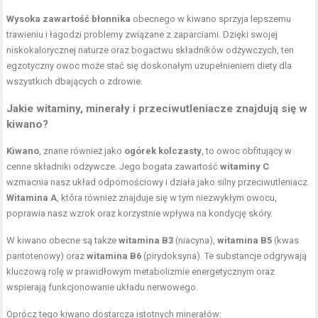
Wysoka zawartość błonnika
obecnego w kiwano sprzyja lepszemu
trawieniu i łagodzi problemy związane z zaparciami. Dzięki swojej
niskokalorycznej naturze oraz bogactwu składników odżywczych, ten
egzotyczny owoc może stać się doskonałym uzupełnieniem diety dla
wszystkich dbających o zdrowie.
Jakie witaminy, minerały i przeciwutleniacze znajdują się w
kiwano?
Kiwano
, znane również jako
ogórek kolczasty
, to owoc obfitujący w
cenne składniki odżywcze. Jego bogata zawartość
witaminy C
wzmacnia nasz układ odpornościowy i działa jako silny przeciwutleniacz.
Witamina A
, która również znajduje się w tym niezwykłym owocu,
poprawia nasz wzrok oraz korzystnie wpływa na kondycję skóry.
W kiwano obecne są także
witamina B3
(niacyna),
witamina B5
(kwas
pantotenowy) oraz
witamina B6
(pirydoksyna). Te substancje odgrywają
kluczową rolę w prawidłowym metabolizmie energetycznym oraz
wspierają funkcjonowanie układu nerwowego.
Oprócz tego kiwano dostarcza istotnych minerałów: