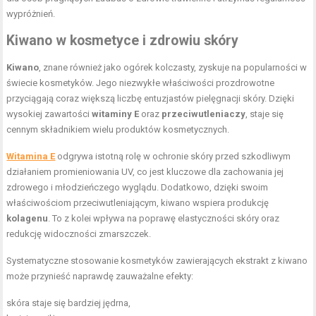
wypróżnień.
Kiwano w kosmetyce i zdrowiu skóry
Kiwano
, znane również jako ogórek kolczasty, zyskuje na popularności w
świecie kosmetyków. Jego niezwykłe właściwości prozdrowotne
przyciągają coraz większą liczbę entuzjastów pielęgnacji skóry. Dzięki
wysokiej zawartości
witaminy E
oraz
przeciwutleniaczy
, staje się
cennym składnikiem wielu produktów kosmetycznych.
Witamina E
odgrywa istotną rolę w ochronie skóry przed szkodliwym
działaniem promieniowania UV, co jest kluczowe dla zachowania jej
zdrowego i młodzieńczego wyglądu. Dodatkowo, dzięki swoim
właściwościom przeciwutleniającym, kiwano wspiera produkcję
kolagenu
. To z kolei wpływa na poprawę elastyczności skóry oraz
redukcję widoczności zmarszczek.
Systematyczne stosowanie kosmetyków zawierających ekstrakt z kiwano
może przynieść naprawdę zauważalne efekty:
skóra staje się bardziej jędrna,