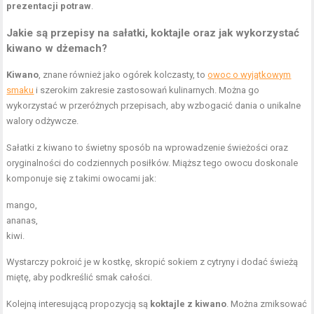
prezentacji potraw
.
Jakie są przepisy na sałatki, koktajle oraz jak wykorzystać
kiwano w dżemach?
Kiwano
, znane również jako ogórek kolczasty, to
owoc o wyjątkowym
smaku
i szerokim zakresie zastosowań kulinarnych. Można go
wykorzystać w przeróżnych przepisach, aby wzbogacić dania o unikalne
walory odżywcze.
Sałatki z kiwano to świetny sposób na wprowadzenie świeżości oraz
oryginalności do codziennych posiłków. Miąższ tego owocu doskonale
komponuje się z takimi owocami jak:
mango,
ananas,
kiwi.
Wystarczy pokroić je w kostkę, skropić sokiem z cytryny i dodać świeżą
miętę, aby podkreślić smak całości.
Kolejną interesującą propozycją są
koktajle z kiwano
. Można zmiksować