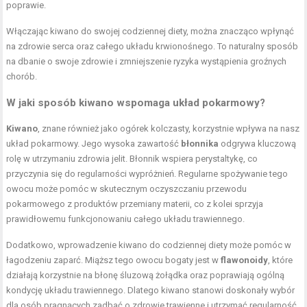
poprawie.
Włączając kiwano do swojej codziennej diety, można znacząco wpłynąć
na zdrowie serca oraz całego układu krwionośnego. To naturalny sposób
na dbanie o swoje zdrowie i zmniejszenie ryzyka wystąpienia groźnych
chorób.
W jaki sposób kiwano wspomaga układ pokarmowy?
Kiwano
, znane również jako ogórek kolczasty, korzystnie wpływa na nasz
układ pokarmowy. Jego wysoka zawartość
błonnika
odgrywa kluczową
rolę w utrzymaniu zdrowia jelit. Błonnik wspiera perystaltykę, co
przyczynia się do regularności wypróżnień. Regularne spożywanie tego
owocu może pomóc w skutecznym oczyszczaniu przewodu
pokarmowego z produktów przemiany materii, co z kolei sprzyja
prawidłowemu funkcjonowaniu całego układu trawiennego.
Dodatkowo, wprowadzenie kiwano do codziennej diety może pomóc w
łagodzeniu zaparć. Miąższ tego owocu bogaty jest w
flawonoidy
, które
działają korzystnie na błonę śluzową żołądka oraz poprawiają ogólną
kondycję układu trawiennego. Dlatego kiwano stanowi doskonały wybór
dla osób pragnących zadbać o zdrowie trawienne i utrzymać regularność