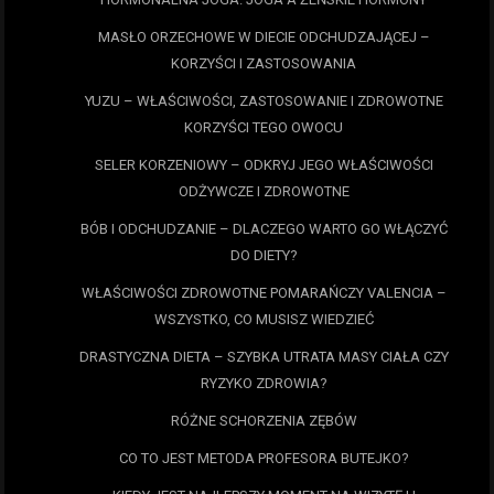
MASŁO ORZECHOWE W DIECIE ODCHUDZAJĄCEJ –
KORZYŚCI I ZASTOSOWANIA
YUZU – WŁAŚCIWOŚCI, ZASTOSOWANIE I ZDROWOTNE
KORZYŚCI TEGO OWOCU
SELER KORZENIOWY – ODKRYJ JEGO WŁAŚCIWOŚCI
ODŻYWCZE I ZDROWOTNE
BÓB I ODCHUDZANIE – DLACZEGO WARTO GO WŁĄCZYĆ
DO DIETY?
WŁAŚCIWOŚCI ZDROWOTNE POMARAŃCZY VALENCIA –
WSZYSTKO, CO MUSISZ WIEDZIEĆ
DRASTYCZNA DIETA – SZYBKA UTRATA MASY CIAŁA CZY
RYZYKO ZDROWIA?
RÓŻNE SCHORZENIA ZĘBÓW
CO TO JEST METODA PROFESORA BUTEJKO?