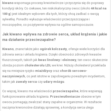
kiwano
wspomaga procesy krwiotwórcze i przyczynia się do poprawy
kondycji skóry. Co ciekawe, ten niskokaloryczny owoc (około
44 kcal na
100 g
) jest idealnym wyborem dla tych, którzy chcą zadbać o swoją
sylwetkę. Ponadto wykazuje właściwości przeczyszczające i
moczopędne, co pozytywnie wpływa na ogólne samopoczucie.
Jak kiwano wpływa na zdrowie serca, układ krążenia i jakie
ma działanie przeciwzapalne?
Kiwano
, znane także jako
ogórek kolczasty
, oferuje wiele korzyści dla
zdrowia serca i układu krążenia. Dzięki obecności zdrowych kwasów
tłuszczowych, takich jak
kwas linolowy
i
oleinowy
, ten owoc skutecznie
obniża poziom
cholesterolu LDL
we krwi. Niższy cholesterol przekłada
się na mniejsze ryzyko
miażdżycy
oraz
chorób sercowo-
naczyniowych
, co jest istotne w zapobieganiu poważnym incydentom,
takim jak
zawały serca
czy
udary mózgu
.
Co więcej, kiwano ma właściwości
przeciwzapalne
, które wspierają
funkcjonowanie układu krążenia.
Przeciwutleniacze
obecne w tym
owocu pomagają zwalczać stany zapalne w organizmie. W rezultacie
naczynia krwionośne działają sprawniej, a kondycja serca ulega