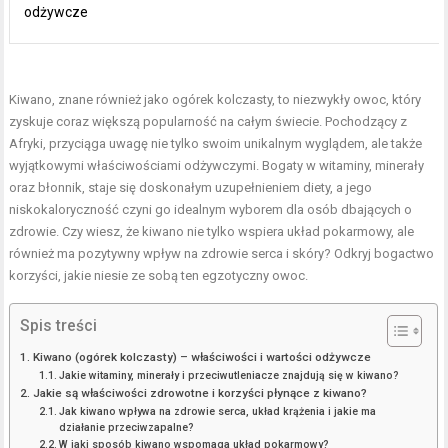
odżywcze
Kiwano, znane również jako ogórek kolczasty, to niezwykły owoc, który
zyskuje coraz większą popularność na całym świecie. Pochodzący z
Afryki, przyciąga uwagę nie tylko swoim unikalnym wyglądem, ale także
wyjątkowymi właściwościami odżywczymi. Bogaty w witaminy, minerały
oraz błonnik, staje się doskonałym uzupełnieniem diety, a jego
niskokaloryczność czyni go idealnym wyborem dla osób dbających o
zdrowie. Czy wiesz, że kiwano nie tylko wspiera układ pokarmowy, ale
również ma pozytywny wpływ na zdrowie serca i skóry? Odkryj bogactwo
korzyści, jakie niesie ze sobą ten egzotyczny owoc.
Spis treści
Kiwano (ogórek kolczasty) – właściwości i wartości odżywcze
Jakie witaminy, minerały i przeciwutleniacze znajdują się w kiwano?
Jakie są właściwości zdrowotne i korzyści płynące z kiwano?
Jak kiwano wpływa na zdrowie serca, układ krążenia i jakie ma
działanie przeciwzapalne?
W jaki sposób kiwano wspomaga układ pokarmowy?