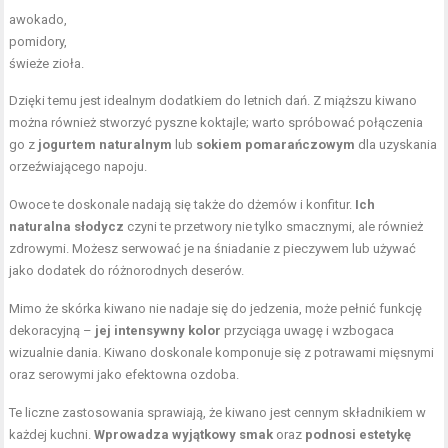
awokado,
pomidory,
świeże zioła.
Dzięki temu jest idealnym dodatkiem do letnich dań. Z miąższu kiwano
można również stworzyć pyszne koktajle; warto spróbować połączenia
go z
jogurtem naturalnym
lub
sokiem pomarańczowym
dla uzyskania
orzeźwiającego napoju.
Owoce te doskonale nadają się także do dżemów i konfitur.
Ich
naturalna słodycz
czyni te przetwory nie tylko smacznymi, ale również
zdrowymi. Możesz serwować je na śniadanie z pieczywem lub używać
jako dodatek do różnorodnych deserów.
Mimo że skórka kiwano nie nadaje się do jedzenia, może pełnić funkcję
dekoracyjną –
jej intensywny kolor
przyciąga uwagę i wzbogaca
wizualnie dania. Kiwano doskonale komponuje się z potrawami mięsnymi
oraz serowymi jako efektowna ozdoba.
Te liczne zastosowania sprawiają, że kiwano jest cennym składnikiem w
każdej kuchni.
Wprowadza wyjątkowy smak
oraz
podnosi estetykę