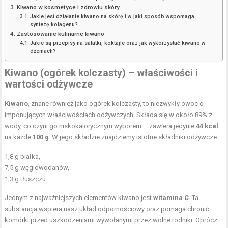
Kiwano w kosmetyce i zdrowiu skóry
Jakie jest działanie kiwano na skórę i w jaki sposób wspomaga
syntezę kolagenu?
Zastosowanie kulinarne kiwano
Jakie są przepisy na sałatki, koktajle oraz jak wykorzystać kiwano w
dżemach?
Kiwano (ogórek kolczasty) – właściwości i
wartości odżywcze
Kiwano
, znane również jako ogórek kolczasty, to niezwykły owoc o
imponujących właściwościach odżywczych. Składa się w około 89% z
wody, co czyni go niskokalorycznym wyborem – zawiera jedynie
44 kcal
na każde
100 g
. W jego składzie znajdziemy istotne składniki odżywcze:
1,8 g białka,
7,5 g węglowodanów,
1,3 g tłuszczu.
Jednym z najważniejszych elementów kiwano jest
witamina C
. Ta
substancja wspiera nasz układ odpornościowy oraz pomaga chronić
komórki przed uszkodzeniami wywołanymi przez wolne rodniki. Oprócz