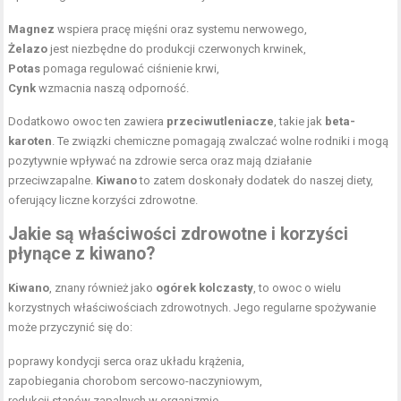
Magnez
wspiera pracę mięśni oraz systemu nerwowego,
Żelazo
jest niezbędne do produkcji czerwonych krwinek,
Potas
pomaga regulować ciśnienie krwi,
Cynk
wzmacnia naszą odporność.
Dodatkowo owoc ten zawiera
przeciwutleniacze
, takie jak
beta-
karoten
. Te związki chemiczne pomagają zwalczać wolne rodniki i mogą
pozytywnie wpływać na zdrowie serca oraz mają działanie
przeciwzapalne.
Kiwano
to zatem doskonały dodatek do naszej diety,
oferujący liczne korzyści zdrowotne.
Jakie są właściwości zdrowotne i korzyści
płynące z kiwano?
Kiwano
, znany również jako
ogórek kolczasty
, to owoc o wielu
korzystnych właściwościach zdrowotnych. Jego regularne spożywanie
może przyczynić się do:
poprawy kondycji serca oraz układu krążenia,
zapobiegania chorobom sercowo-naczyniowym,
redukcji stanów zapalnych w organizmie.