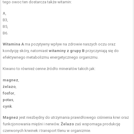
tego owoc ten dostarcza także witamin:
A,
B3,
B5,
B6.
Witamina A
ma pozytywny wpływ na zdrowie naszych oczu oraz
kondycję skóry, natomiast
witaminy z grupy B
przyczyniają się do
efektywnego metabolizmu energetycznego organizmu.
Kiwano to również cenne źródło minerałów takich jak:
magnez
,
żelazo
,
fosfor
,
potas
,
cynk
.
Magnez
jest niezbędny do utrzymania prawidłowego ciśnienia krwi oraz
funkcjonowania mięśni i nerwów.
Żelazo
zaś wspomaga produkcję
czerwonych krwinek i transport tlenu w organizmie.