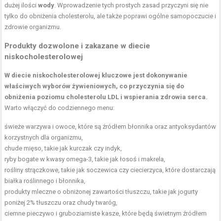
dużej ilości
wody
. Wprowadzenie tych prostych zasad przyczyni się nie
tylko do obniżenia cholesterolu, ale także poprawi ogólne samopoczucie i
zdrowie organizmu.
Produkty dozwolone i zakazane w diecie
niskocholesterolowej
W diecie niskocholesterolowej kluczowe jest dokonywanie
właściwych wyborów żywieniowych, co przyczynia się do
obniżenia poziomu cholesterolu LDL i wspierania zdrowia serca.
Warto włączyć do codziennego menu:
świeże warzywa i owoce, które są źródłem błonnika oraz antyoksydantów
korzystnych dla organizmu,
chude mięso, takie jak kurczak czy indyk,
ryby bogate w kwasy omega-3, takie jak łosoś i makrela,
rośliny strączkowe
, takie jak soczewica czy ciecierzyca, które dostarczają
białka roślinnego i błonnika,
produkty mleczne o obniżonej zawartości tłuszczu, takie jak jogurty
poniżej 2% tłuszczu oraz chudy twaróg,
ciemne pieczywo i gruboziarniste kasze, które będą świetnym źródłem