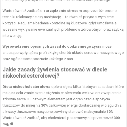
Warto również zadbać o
zarządzanie stresem
poprzez różnorodne
techniki relaksacyjne czy medytację – to również przynosi wymierne
korzyści. Regularne badania kontrolne są kluczowe, gdyż umożliwiają
wczesne wykrywanie ewentualnych problemów zdrowotnych oraz szybką
interwencję.
Wprowadzenie opisanych zasad do codziennego życia
może
znacząco wpłynąć na profilaktykę chorób układu sercowo-naczyniowego
oraz ogólne samopoczucie każdego z nas.
Jakie
zasady żywienia
stosować w diecie
niskocholesterolowej?
Dieta niskocholesterolowa
opiera się na kilku istotnych zasadach, które
mają na celu zmniejszenie stężenia cholesterolu we krwi oraz wspieranie
zdrowia serca. Kluczowym elementem jest ograniczenie spożycia
tłuszczów do mniej niż
30%
całkowitej energii dostarczanej w ciągu dnia,
a kwasy tłuszczowe nasycone powinny stanowić maksymalnie
10%
.
Warto również zadbać, aby cholesterol pokarmowy nie przekraczał
300
mg/dl
.