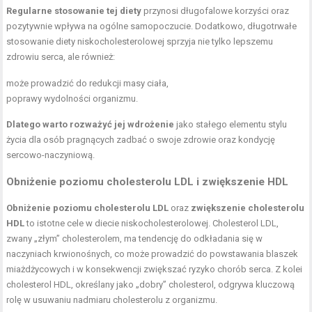
Regularne stosowanie tej diety
przynosi długofalowe korzyści oraz
pozytywnie wpływa na ogólne samopoczucie. Dodatkowo, długotrwałe
stosowanie diety niskocholesterolowej sprzyja nie tylko lepszemu
zdrowiu serca, ale również:
może prowadzić do redukcji masy ciała,
poprawy wydolności organizmu.
Dlatego warto rozważyć jej wdrożenie
jako stałego elementu stylu
życia dla osób pragnących zadbać o swoje zdrowie oraz kondycję
sercowo-naczyniową.
Obniżenie poziomu cholesterolu LDL i zwiększenie HDL
Obniżenie poziomu cholesterolu LDL
oraz
zwiększenie cholesterolu
HDL
to istotne cele w diecie niskocholesterolowej. Cholesterol LDL,
zwany „złym” cholesterolem, ma tendencję do odkładania się w
naczyniach krwionośnych, co może prowadzić do powstawania blaszek
miażdżycowych i w konsekwencji zwiększać ryzyko chorób serca. Z kolei
cholesterol HDL, określany jako „dobry” cholesterol, odgrywa kluczową
rolę w usuwaniu nadmiaru cholesterolu z organizmu.