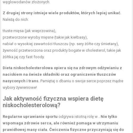
węglowodanów złożonych.
Z drugiej strony istnieje wiele produktów, których lepiej unikać.
Należą do nich:
tłuste mięsa (jak wieprzowina),
przetworzone wyroby mięsne (takie jak kiełbasy),
nabiał o wysokiej zawartości tłuszczu (np.
sery żółte
czy śmietany),
żywność przetworzona oraz produkty bogate w cholesterol, takie jak
żółtka jaj czy fast foody.
Dieta niskocholesterolowa opiera się na zdrowym odżywianiu z
naciskiem na świeże składniki oraz ograniczenie tłuszczów
nasyconych i trans.
Pamiętaj o dbaniu o swoje serce poprzez mądre
wybory żywieniowe!
Jak aktywność fizyczna wspiera dietę
niskocholesterolową?
Regularne uprawianie sportu
odgrywa istotną rolę w
. Nie tylko
wspomaga zdrowie serca, ale również pomaga w
utrzymaniu
prawidłowej masy ciała
. Ćwiczenia fizyczne przyczyniają się do