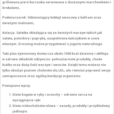
grillowana pierś kurczaka serwowana z duszonymi marchewkami i
brokułami,
Podwieczorek:
Odświeżający koktajl owocowy z kefirem oraz
świeżymi malinami,
Kolacja:
Sałatka składająca się ze świeżych warzyw takich jak
sałata, pomidory i papryka, uzupełniona tuńczykiem w sosie
własnym. Dressing można przygotować z jogurtu naturalnego.
Taki plan żywieniowy dostarcza około
1500 kcal
dziennie i obfituje
w zdrowe składniki odżywcze: pełnoziarniste produkty, chude
białko oraz dużą ilość warzyw i owoców. Dzięki temu możesz nie
tylko obniżyć poziom
cholesterolu LDL
, ale również poprawić swoje
samopoczucie oraz ogólną kondycję organizmu.
Powiązane wpisy:
Dieta bogata w ryby i orzechy – zdrowie serca na
wyciągnięcie ręki
Dieta niskocholesterolowa – zasady, produkty i przykładowy
jadłospis