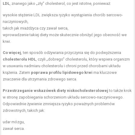
LDL
, znanego jako „zły” cholesterol, co jest istotne, ponieważ:
wysokie stężenie LDL zwiększa ryzyko wystąpienia chorób sercowo-
naczyniowych,
takich jak miażdżyca czy zawał serca,
wprowadzenie takiej diety może skutecznie obniżyć jego obecność we
krwi.
Co więcej
, ten sposób odżywiania przyczynia się do podwyższenia
cholesterolu HDL
, czyli „dobrego” cholesterolu, który wspiera organizm
w usuwaniu nadmiaru cholesterolu i chroni przed chorobami układu
krążenia. Zatem
poprawa profilu lipidowego krwi
ma kluczowe
znaczenie dla utrzymania zdrowego serca.
Przestrzeganie wskazówek diety niskocholesterolowej
to także krok
w stronę zapobiegania schorzeniom układu sercowo-naczyniowego.
Odpowiednie żywienie zmniejsza ryzyko poważnych problemów
zdrowotnych, takich jak:
udar mózgu,
zawał serca.