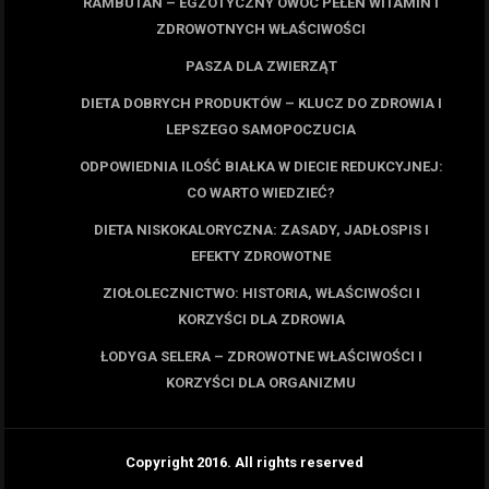
RAMBUTAN – EGZOTYCZNY OWOC PEŁEN WITAMIN I
ZDROWOTNYCH WŁAŚCIWOŚCI
PASZA DLA ZWIERZĄT
DIETA DOBRYCH PRODUKTÓW – KLUCZ DO ZDROWIA I
LEPSZEGO SAMOPOCZUCIA
ODPOWIEDNIA ILOŚĆ BIAŁKA W DIECIE REDUKCYJNEJ:
CO WARTO WIEDZIEĆ?
DIETA NISKOKALORYCZNA: ZASADY, JADŁOSPIS I
EFEKTY ZDROWOTNE
ZIOŁOLECZNICTWO: HISTORIA, WŁAŚCIWOŚCI I
KORZYŚCI DLA ZDROWIA
ŁODYGA SELERA – ZDROWOTNE WŁAŚCIWOŚCI I
KORZYŚCI DLA ORGANIZMU
Copyright 2016. All rights reserved