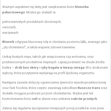
Ważnym aspektem tej diety jest zwiększenie ilości
błonnika
pokarmowego
. Można go znaleźć w:
pełnoziarnistych produktach zbożowych,
owocach,
warzywach.
Błonnik
odgrywa kluczową rolę w obniżaniu poziomu
LDL
, znanego jako
„zły cholesterol”, a także wspiera zdrowe trawienie.
Unikaj tłustych mięs, takich jak wieprzowina czy wołowina, oraz
przetworzonych produktów mięsnych. Lepiej postawić na chude źródła
białka –
drób bez skóry
i
ryby bogate w kwasy omega-3
to doskonałe
wybory, które pozytywnie wpływają na profil lipidowy organizmu.
Następna zasada dotyczy ograniczenia żywności wysokoprzetworzonej
oraz fast foodów, które często zawierają szkodliwe
tłuszcze trans
oraz
dodatki mogące podnosić poziom cholesterolu. Ważne jest też
kontrolowanie ilości
soli
w diecie oraz unikanie
cukrów prostych
.
Zaleca się regularne spożywanie mniejszych porcji posiłków oraz picie