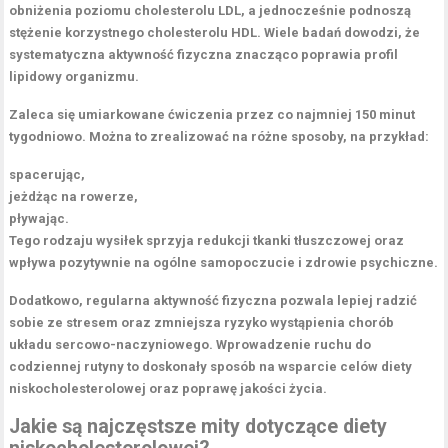
obniżenia poziomu cholesterolu LDL
, a jednocześnie podnoszą
stężenie korzystnego
cholesterolu HDL
. Wiele badań dowodzi, że
systematyczna aktywność fizyczna znacząco
poprawia profil
lipidowy
organizmu.
Zaleca się
umiarkowane ćwiczenia
przez co najmniej 150 minut
tygodniowo. Można to zrealizować na różne sposoby, na przykład:
spacerując,
jeżdżąc na rowerze,
pływając.
Tego rodzaju wysiłek sprzyja
redukcji tkanki tłuszczowej
oraz
wpływa pozytywnie na
ogólne samopoczucie i zdrowie psychiczne
.
Dodatkowo,
regularna aktywność fizyczna
pozwala lepiej radzić
sobie ze stresem oraz zmniejsza ryzyko wystąpienia
chorób
układu sercowo-naczyniowego
. Wprowadzenie ruchu do
codziennej rutyny to doskonały sposób na wsparcie celów
diety
niskocholesterolowej
oraz
poprawę jakości życia
.
Jakie są najczęstsze mity dotyczące diety