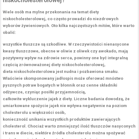
niskocholesterolowej?
Wiele osób ma mylne przekonania na temat diety
niskocholesterolowej,
co często prowadzi do niezdrowych
wyborów żywieniowych. Oto kilka najczęstszych mitów, które warto
obalić:
wszystkie tłuszcze są szkodliwe.
W rzeczywistości nienasycone
kwasy tłuszczowe, obecne w oliwie z oliwek czy awokado, mają
pozytywny wpływ na zdrowie serca, powinny one być integralną
częścią zrównoważonej diety niskocholesterolowej,
dieta niskocholesterolowa jest nudna i pozbawiona smaku.
Właściwie skomponowany jadłospis może oferować mnóstwo
pysznych potraw bogatych w błonnik oraz cenne składniki
odżywcze, czyniąc posiłki przyjemnością,
całkowite wykluczenie jajek z diety.
Liczne badania dowodzą, że
umiarkowane spożycie jajek nie wpływa negatywnie na poziom
cholesterolu u większości osób,
konieczność unikania wszystkich produktów zawierających
cholesterol.
Chociaż warto zmniejszyć ilość tłuszczów nasyconych
i trans w diecie, niektóre źródła cholesterolu można spożywać