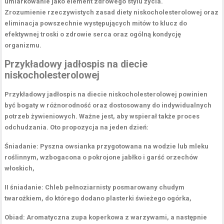
umiarkowanie jako element zdrowego stylu życia.
Zrozumienie rzeczywistych zasad diety niskocholesterolowej oraz
eliminacja powszechnie występujących mitów
to klucz do
efektywnej troski o zdrowie serca oraz ogólną kondycję
organizmu.
Przykładowy jadłospis na diecie
niskocholesterolowej
Przykładowy jadłospis na diecie niskocholesterolowej powinien
być bogaty w różnorodność oraz dostosowany do indywidualnych
potrzeb żywieniowych. Ważne jest, aby wspierał także proces
odchudzania. Oto propozycja na jeden dzień:
Śniadanie:
Pyszna owsianka przygotowana na wodzie lub mleku
roślinnym, wzbogacona o pokrojone jabłko i garść orzechów
włoskich,
II śniadanie:
Chleb pełnoziarnisty posmarowany chudym
twarożkiem, do którego dodano plasterki świeżego ogórka,
Obiad:
Aromatyczna zupa koperkowa z warzywami, a następnie