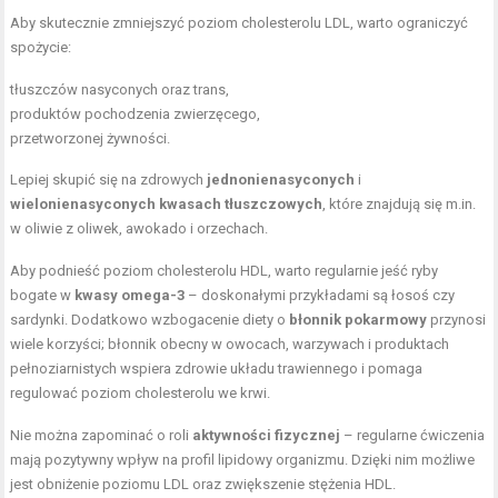
Aby skutecznie zmniejszyć poziom cholesterolu LDL, warto ograniczyć
spożycie:
tłuszczów nasyconych oraz trans,
produktów pochodzenia zwierzęcego,
przetworzonej żywności.
Lepiej skupić się na zdrowych
jednonienasyconych
i
wielonienasyconych kwasach tłuszczowych
, które znajdują się m.in.
w oliwie z oliwek, awokado i orzechach.
Aby podnieść poziom cholesterolu HDL, warto regularnie jeść ryby
bogate w
kwasy omega-3
– doskonałymi przykładami są łosoś czy
sardynki. Dodatkowo wzbogacenie diety o
błonnik pokarmowy
przynosi
wiele korzyści; błonnik obecny w owocach, warzywach i produktach
pełnoziarnistych wspiera zdrowie układu trawiennego i pomaga
regulować poziom cholesterolu we krwi.
Nie można zapominać o roli
aktywności fizycznej
– regularne ćwiczenia
mają pozytywny wpływ na profil lipidowy organizmu. Dzięki nim możliwe
jest obniżenie poziomu LDL oraz zwiększenie stężenia HDL.