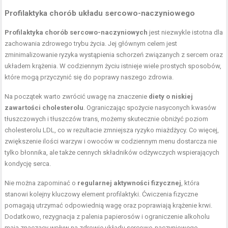
Profilaktyka chorób układu sercowo-naczyniowego
Profilaktyka chorób sercowo-naczyniowych
jest niezwykle istotna dla
zachowania zdrowego trybu życia. Jej głównym celem jest
zminimalizowanie ryzyka wystąpienia schorzeń związanych z sercem oraz
układem krążenia. W codziennym życiu istnieje wiele prostych sposobów,
które mogą przyczynić się do poprawy naszego zdrowia.
Na początek warto zwrócić uwagę na znaczenie
diety o niskiej
zawartości cholesterolu
. Ograniczając spożycie nasyconych kwasów
tłuszczowych i tłuszczów trans, możemy skutecznie obniżyć poziom
cholesterolu LDL, co w rezultacie zmniejsza ryzyko miażdżycy. Co więcej,
zwiększenie ilości warzyw i owoców w codziennym menu dostarcza nie
tylko błonnika, ale także cennych składników odżywczych wspierających
kondycję serca.
Nie można zapominać o
regularnej aktywności fizycznej
, która
stanowi kolejny kluczowy element profilaktyki. Ćwiczenia fizyczne
pomagają utrzymać odpowiednią wagę oraz poprawiają krążenie krwi.
Dodatkowo, rezygnacja z palenia papierosów i ograniczenie alkoholu
mają znaczący wpływ na zdrowie układu sercowo-naczyniowego.