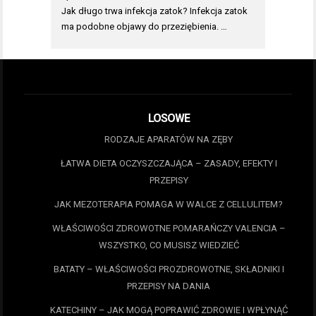
Jak długo trwa infekcja zatok? Infekcja zatok
ma podobne objawy do przeziębienia. …
LOSOWE
RODZAJE APARATÓW NA ZĘBY
ŁATWA DIETA OCZYSZCZAJĄCA – ZASADY, EFEKTY I
PRZEPISY
JAK MEZOTERAPIA POMAGA W WALCE Z CELLULITEM?
WŁAŚCIWOŚCI ZDROWOTNE POMARAŃCZY VALENCIA –
WSZYSTKO, CO MUSISZ WIEDZIEĆ
BATATY – WŁAŚCIWOŚCI PROZDROWOTNE, SKŁADNIKI I
PRZEPISY NA DANIA
KATECHINY – JAK MOGĄ POPRAWIĆ ZDROWIE I WPŁYNĄĆ