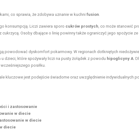
ikami, co sprawia, że zdobywa uznanie w kuchni
fusion
.
go konsumpcją. Liczi zawiera sporo
cukrów prostych
, co może stanowić p
 z cukrzycą. Osoby dbające o linię powinny także ograniczyć jego spożycie ze
a i mogą powodować dyskomfort pokarmowy. W regionach dotkniętych niedożywi
dzieci, które spożywały liczi na pusty żołądek z powodu
hipoglicyny A
. D
z wcześniejszego posiłku.
 ale kluczowe jest podejście świadome oraz uwzględnienie indywidualnych p
ści i zastosowanie
owanie w diecie
zastosowanie w diecie
w diecie