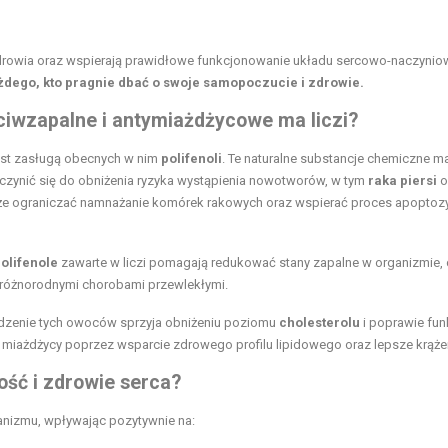
zdrowia oraz wspierają prawidłowe funkcjonowanie układu sercowo-naczynio
ażdego, kto pragnie dbać o swoje samopoczucie i zdrowie.
ciwzapalne i antymiażdżycowe ma liczi?
est zasługą obecnych w nim
polifenoli
. Te naturalne substancje chemiczne m
czynić się do obniżenia ryzyka wystąpienia nowotworów, w tym
raka piersi
o
może ograniczać namnażanie komórek rakowych oraz wspierać proces apoptoz
olifenole
zawarte w liczi pomagają redukować stany zapalne w organizmie, 
różnorodnymi chorobami przewlekłymi.
edzenie tych owoców sprzyja obniżeniu poziomu
cholesterolu
i poprawie fun
miażdżycy poprzez wsparcie zdrowego profilu lipidowego oraz lepsze krąże
ość i zdrowie serca?
ganizmu, wpływając pozytywnie na: