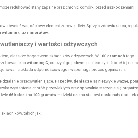
u może redukować stany zapalne oraz chronić komórki przed uszkodzeniami
owi również wartościowy element zdrowej diety. Sprzyja zdrowiu serca, regul
u
witamin
oraz
minerałów
.
ciwutleniaczy i wartości odżywczych
makiem, ale także bogactwem składników odżywczych. W
100 gramach
tego
trzebowanie na
witaminę C
, co czyni go jednym z najlepszych źródeł tej cenn
cjonowania układu odpornościowego i wspomaga proces gojenia ran.
ne działanie przeciwutleniające.
Przeciwutleniacze
są niezwykle ważne, pon
 ryzyka wystąpienia chorób przewlekłych oraz spowalnia starzenie się organiz
ledwie
66 kalorii
na
100 gramów
— dzięki czemu stanowi doskonały dodatek
składników, takich jak: