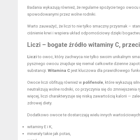
Badania wykazują również, że regularne spożycie tego owoc
spowodowanymi przez wolne rodniki.
Warto zauważyć, że liczi to nie tylko smaczny przysmak – stan
ciśnienie krwi i wspiera układ odpornościowy dzięki bogactw
Liczi – bogate źródło witaminy C, prze
Liczi
to owoc, który zachwyca nie tylko swoim unikalnym s
pysznego owocu znajduje się niemal całkowite dzienne zapo
substancji.
Witamina C
jest kluczowa dla prawidłowego funk
Owoce liczi obfitują również w
polifenole
, które wykazują sil
neutralizują wolne rodniki, co przyczynia się do zmniejszenia
więcej, liczi charakteryzuje się niską zawartością kalorii — za
zdrowej diety.
Dodatkowo owoce te dostarczają wielu innych wartościowych 
witaminy E
i K,
minerały takie jak potas,