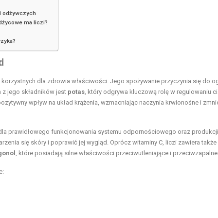
ści odżywczych
dżycowe ma liczi?
ryzyka?
d
le korzystnych dla zdrowia właściwości. Jego spożywanie przyczynia się do o
 z jego składników jest
potas
, który odgrywa kluczową rolę w regulowaniu ci
a pozytywny wpływ na układ krążenia, wzmacniając naczynia krwionośne i zmni
a dla prawidłowego funkcjonowania systemu odpornościowego oraz produkcj
nia się skóry i poprawić jej wygląd. Oprócz witaminy C, liczi zawiera także
gonol
, które posiadają silne właściwości przeciwutleniające i przeciwzapalne
e: