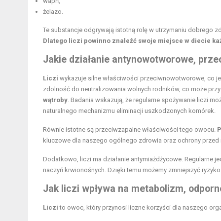
wapń,
żelazo.
Te substancje odgrywają istotną rolę w utrzymaniu dobrego 
Dlatego liczi powinno znaleźć swoje miejsce w diecie k
Jakie działanie antynowotworowe, prze
Liczi
wykazuje silne właściwości przeciwnowotworowe, co j
zdolność do neutralizowania wolnych rodników, co może przy
wątroby
. Badania wskazują, że regularne spożywanie liczi 
naturalnego mechanizmu eliminacji uszkodzonych komórek.
Równie istotne są przeciwzapalne właściwości tego owocu.
P
kluczowe dla naszego ogólnego zdrowia oraz ochrony przed 
Dodatkowo, liczi ma działanie antymiażdżycowe. Regularne j
naczyń krwionośnych. Dzięki temu możemy zmniejszyć ryzyko 
Jak liczi wpływa na metabolizm, odporn
Liczi
to owoc, który przynosi liczne korzyści dla naszego or