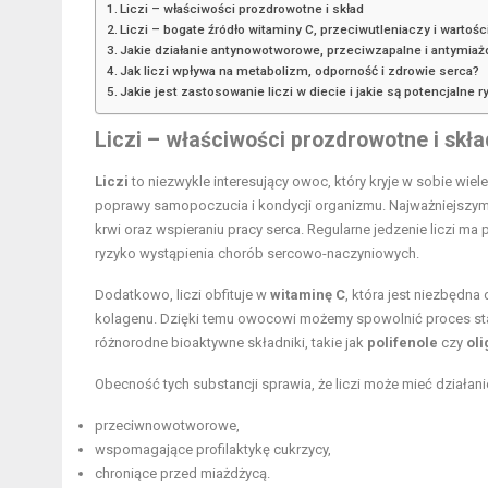
Liczi – właściwości prozdrowotne i skład
Liczi – bogate źródło witaminy C, przeciwutleniaczy i warto
Jakie działanie antynowotworowe, przeciwzapalne i antymiaż
Jak liczi wpływa na metabolizm, odporność i zdrowie serca?
Jakie jest zastosowanie liczi w diecie i jakie są potencjalne 
Liczi – właściwości prozdrowotne i skła
Liczi
to niezwykle interesujący owoc, który kryje w sobie wie
poprawy samopoczucia i kondycji organizmu. Najważniejszym
krwi oraz wspieraniu pracy serca. Regularne jedzenie liczi m
ryzyko wystąpienia chorób sercowo-naczyniowych.
Dodatkowo, liczi obfituje w
witaminę C
, która jest niezbędn
kolagenu. Dzięki temu owocowi możemy spowolnić proces starze
różnorodne bioaktywne składniki, takie jak
polifenole
czy
oli
Obecność tych substancji sprawia, że liczi może mieć działani
przeciwnowotworowe,
wspomagające profilaktykę cukrzycy,
chroniące przed miażdżycą.