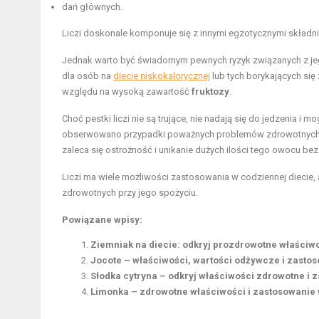
dań głównych.
Liczi doskonale komponuje się z innymi egzotycznymi składn
Jednak warto być świadomym pewnych ryzyk związanych z je
dla osób na
diecie niskokalorycznej
lub tych borykających się
względu na wysoką zawartość
fruktozy
.
Choć pestki liczi nie są trujące, nie nadają się do jedzeni
obserwowano przypadki poważnych problemów zdrowotnych u 
zaleca się ostrożność i unikanie dużych ilości tego owocu be
Liczi ma wiele możliwości zastosowania w codziennej diecie,
zdrowotnych przy jego spożyciu.
Powiązane wpisy:
Ziemniak na diecie: odkryj prozdrowotne właściwo
Jocote – właściwości, wartości odżywcze i zastos
Słodka cytryna – odkryj właściwości zdrowotne i 
Limonka – zdrowotne właściwości i zastosowanie 