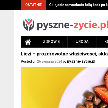
Skip
OSTATNIE
Oklejanie samochodu folią krok po kr
to
content
ZDROWIE
URODA
K
Liczi – prozdrowotne właściwości, skła
pyszne-zycie.pl
Posted on
26 sierpnia 2024
by