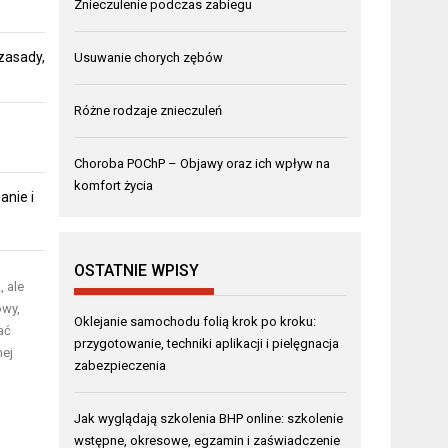
Znieczulenie podczas zabiegu
zasady,
Usuwanie chorych zębów
Różne rodzaje znieczuleń
Choroba POChP – Objawy oraz ich wpływ na
komfort życia
anie i
OSTATNIE WPISY
, ale
owy,
Oklejanie samochodu folią krok po kroku:
ać
przygotowanie, techniki aplikacji i pielęgnacja
nej
zabezpieczenia
Jak wyglądają szkolenia BHP online: szkolenie
wstępne, okresowe, egzamin i zaświadczenie