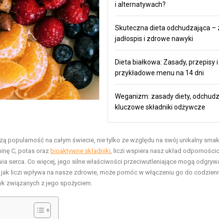
i alternatywach?
Skuteczna dieta odchudzająca – 
jadłospis i zdrowe nawyki
Dieta białkowa: Zasady, przepisy i
przykładowe menu na 14 dni
Weganizm: zasady diety, odchudz
kluczowe składniki odżywcze
zą popularność na całym świecie, nie tylko ze względu na swój unikalny smak
minę C, potas oraz
bioaktywne składniki
, liczi wspiera nasz układ odporności
owia serca. Co więcej, jego silne właściwości przeciwutleniające mogą odgryw
 jak liczi wpływa na nasze zdrowie, może pomóc w włączeniu go do codzien
yk związanych z jego spożyciem.