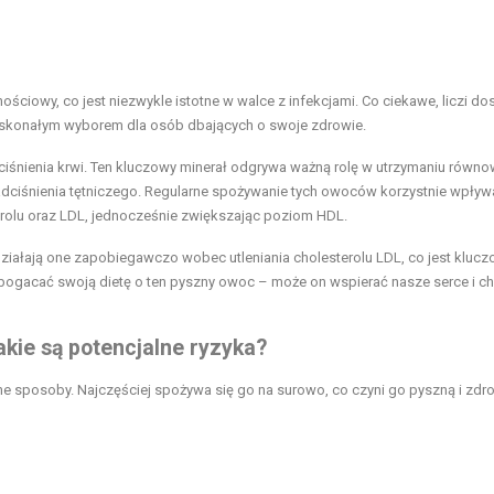
ściowy, co jest niezwykle istotne w walce z infekcjami. Co ciekawe, liczi do
ę doskonałym wyborem dla osób dbających o swoje zdrowie.
ji ciśnienia krwi. Ten kluczowy minerał odgrywa ważną rolę w utrzymaniu równ
nadciśnienia tętniczego. Regularne spożywanie tych owoców korzystnie wpływ
terolu oraz LDL, jednocześnie zwiększając poziom HDL.
ziałają one zapobiegawczo wobec utleniania cholesterolu LDL, co jest kluc
bogacać swoją dietę o ten pyszny owoc – może on wspierać nasze serce i ch
jakie są potencjalne ryzyka?
e sposoby. Najczęściej spożywa się go na surowo, co czyni go pyszną i zdr