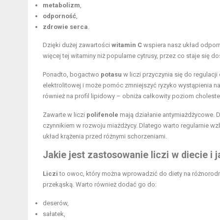
metabolizm
,
odporność
,
zdrowie serca
.
Dzięki dużej zawartości
witamin C
wspiera nasz układ odporno
więcej tej witaminy niż popularne cytrusy, przez co staje si
Ponadto, bogactwo
potasu
w liczi przyczynia się do regulac
elektrolitowej i może pomóc zmniejszyć ryzyko wystąpienia 
również na profil lipidowy – obniża całkowity poziom choles
Zawarte w liczi
polifenole
mają działanie antymiażdżycowe. D
czynnikiem w rozwoju miażdżycy. Dlatego warto regularnie wz
układ krążenia przed różnymi schorzeniami.
Jakie jest zastosowanie liczi w diecie i 
Liczi
to owoc, który można wprowadzić do diety na różnorodn
przekąską. Warto również dodać go do:
deserów,
sałatek,