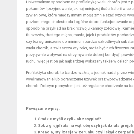
Uniwersalnym sposobem na profilaktykę wielu chorób jest z pe
pokarmów i przyjmowanie jak najmniejszej ilości kalorii w cel
żywieniowe, które między innymi mogą zmniejszać ryzyko wys
poziom złego cholesterolu i ogólne dobre funkcjonowanie o
sposób na przykład na brak rozwoju kamicy żółciowej.
Kamie
tłuszczów, tłustego mięsa, masła, jajek i produktów pocho
czy też ograniczenie do minimum bardzo szkodliwych substancj
wielu chorób, a zwłaszcza otyłości, może być ruch fizyczny. N
pozytywnie wpływać na utrzymywanie dobrej kondycji, prawidł
ruchu, więc jest on jak najbardziej wskazany także w celach pr
Profilaktyka chorób to bardzo ważna, a jednak nadal przez wi
wyeliminowanie lub ograniczenie używek oraz wprowadzenie d
chorób. Dobrym pomysłem jest też regularne chodzenie na badan
Powiązane wpisy:
Słodkie myśli czyli Jak zasypiać?
Sok z grejpfruta na wątrobę czyli jak działa grejpf
Kreacja, stylizacja wizerunku czyli skąd czerpać i