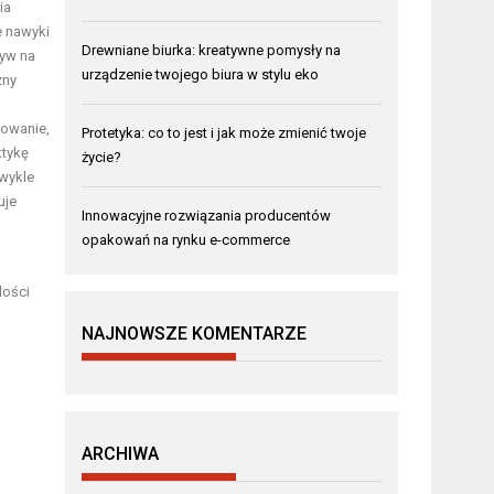
ia
e nawyki
Drewniane biurka: kreatywne pomysły na
ływ na
urządzenie twojego biura w stylu eko
zny
nowanie,
Protetyka: co to jest i jak może zmienić twoje
ktykę
życie?
zwykle
uje
Innowacyjne rozwiązania producentów
opakowań na rynku e-commerce
lości
NAJNOWSZE KOMENTARZE
ARCHIWA