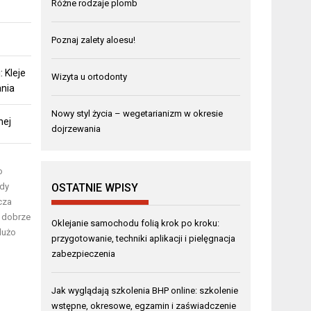
Różne rodzaje plomb
Poznaj zalety aloesu!
 Kleje
Wizyta u ortodonty
ania
Nowy styl życia – wegetarianizm w okresie
nej
dojrzewania
o
OSTATNIE WPISY
gdy
cza
e dobrze
Oklejanie samochodu folią krok po kroku:
dużo
przygotowanie, techniki aplikacji i pielęgnacja
zabezpieczenia
Jak wyglądają szkolenia BHP online: szkolenie
wstępne, okresowe, egzamin i zaświadczenie