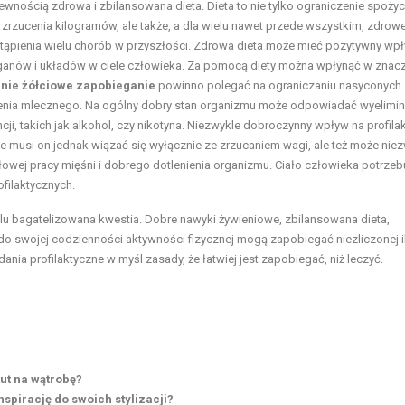
wnością zdrowa i zbilansowana dieta. Dieta to nie tylko ograniczenie spożyc
u zrzucenia kilogramów, ale także, a dla wielu nawet przede wszystkim, zdrow
tąpienia wielu chorób w przyszłości. Zdrowa dieta może mieć pozytywny wp
rganów i układów w ciele człowieka. Za pomocą diety można wpłynąć w znac
nie żółciowe zapobieganie
powinno polegać na ograniczaniu nasyconych
dzenia mlecznego. Na ogólny dobry stan organizmu może odpowiadać wyelimi
i, takich jak alkohol, czy nikotyna. Niezwykle dobroczynny wpływ na profila
ie musi on jednak wiązać się wyłącznie ze zrzucaniem wagi, ale też może nie
owej pracy mięśni i dobrego dotlenienia organizmu. Ciało człowieka potrzeb
ofilaktycznych.
elu bagatelizowana kwestia. Dobre nawyki żywieniowe, zbilansowana dieta,
o swojej codzienności aktywności fizycznej mogą zapobiegać niezliczonej i
ia profilaktyczne w myśl zasady, że łatwiej jest zapobiegać, niż leczyć.
rut na wątrobę?
nspirację do swoich stylizacji?