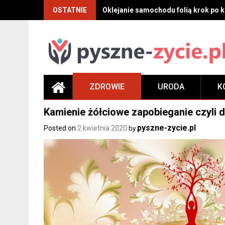
Skip
OSTATNIE
Oklejanie samochodu folią krok po kr
to
content
ZDROWIE
URODA
K
Kamienie żółciowe zapobieganie czyli d
pyszne-zycie.pl
Posted on
2 kwietnia 2020
by