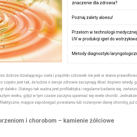
znaczenie dla zdrowia?
Poznaj zalety aloesu!
Przełom w technologii medycznej:
UV w produkcji igieł do wstrzykiw
Metody diagnostyki laryngologicz
ez dobrze działającego ciała i psychiki człowiek nie jest w stanie prawidłow
 często jest tak, że ludzie o swoje zdrowie zaczynają dbać dopiero wtedy, 
t daleko. Dlatego tak ważna jest profilaktyka i regularne badanie się, zwłasz
szłym wieku, gdyż w tym czasie zaczyna ujawniać się wiele chorób. Jednakż
ofilaktyczne, mające zapobiegać powstaniu lub rozwojowi danej choroby, już 
orzeniom i chorobom – kamienie żółciowe