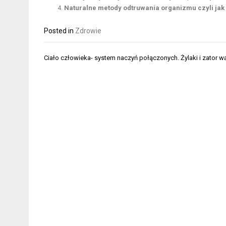
Naturalne metody odtruwania organizmu czyli jak
Posted in
Zdrowie
Nawigacja
Ciało człowieka- system naczyń połączonych. Żylaki i zator w
wpisu