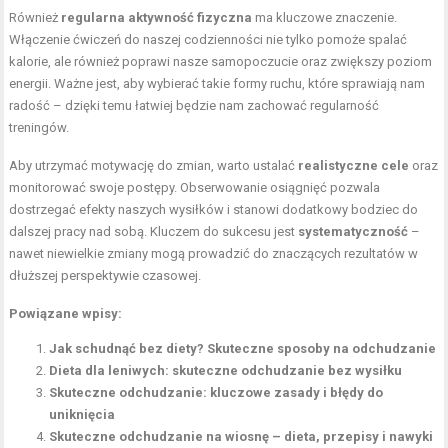
Również
regularna aktywność fizyczna
ma kluczowe znaczenie.
Włączenie ćwiczeń do naszej codzienności nie tylko pomoże spalać
kalorie, ale również poprawi nasze samopoczucie oraz zwiększy poziom
energii. Ważne jest, aby wybierać takie formy ruchu, które sprawiają nam
radość – dzięki temu łatwiej będzie nam zachować regularność
treningów.
Aby utrzymać motywację do zmian, warto ustalać
realistyczne cele
oraz
monitorować swoje postępy. Obserwowanie osiągnięć pozwala
dostrzegać efekty naszych wysiłków i stanowi dodatkowy bodziec do
dalszej pracy nad sobą. Kluczem do sukcesu jest
systematyczność
–
nawet niewielkie zmiany mogą prowadzić do znaczących rezultatów w
dłuższej perspektywie czasowej.
Powiązane wpisy:
Jak schudnąć bez diety? Skuteczne sposoby na odchudzanie
Dieta dla leniwych: skuteczne odchudzanie bez wysiłku
Skuteczne odchudzanie: kluczowe zasady i błędy do
uniknięcia
Skuteczne odchudzanie na wiosnę – dieta, przepisy i nawyki