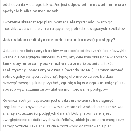
odchudzania – dlatego tak ważne jest
odpowiednie nawodnienie oraz
spożycie białka po treningach
.
Tworzenie skutecznego planu wymaga
elastyczności
; warto go
modyfikować w miarę zmieniających się potrzeb i osiąganych rezultatów.
Jak ustalać realistyczne cele i monitorować postępy?
Ustalanie
realistycznych celów
w procesie odchudzania jest niezwykle
ważne dla osiągnięcia sukcesu. Warto, aby cele były określone w sposób
konkretny
,
mierzalny
oraz
możliwy do zrealizowania
, a także
realistyczny
i
osadzony w czasie
(metoda SMART). Zamiast stawiać
sobie ogólny cel typu „schudnę”, lepiej sformułować coś bardziej
szczegółowego, jak na przykład „
zgubię 5 kg w ciągu 2 miesięcy
”. Taki
sposób wyznaczania celów ułatwia monitorowanie postępów.
Również istotnym aspektem jest
śledzenie własnych osiągnięć
.
Regularne zapisywanie zmian w wadze oraz obwodach ciała umożliwia
analizę skuteczności podjętych działań. Dobrym pomysłem jest
uwzględnienie dodatkowych wskaźników, takich jak poziom energii czy
samopoczucie. Taka analiza daje możliwość dostosowania planu i