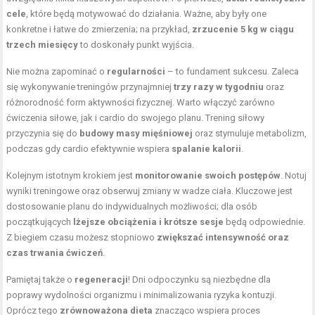
cele
, które będą motywować do działania. Ważne, aby były one
konkretne i łatwe do zmierzenia; na przykład,
zrzucenie 5 kg w ciągu
trzech miesięcy
to doskonały punkt wyjścia.
Nie można zapominać o
regularności
– to fundament sukcesu. Zaleca
się wykonywanie treningów przynajmniej
trzy razy w tygodniu
oraz
różnorodność form aktywności fizycznej. Warto włączyć zarówno
ćwiczenia siłowe, jak i cardio do swojego planu. Trening siłowy
przyczynia się do
budowy masy mięśniowej
oraz stymuluje metabolizm,
podczas gdy cardio efektywnie wspiera
spalanie kalorii
.
Kolejnym istotnym krokiem jest
monitorowanie swoich postępów
. Notuj
wyniki treningowe oraz obserwuj zmiany w wadze ciała. Kluczowe jest
dostosowanie planu do indywidualnych możliwości; dla osób
początkujących
lżejsze obciążenia i krótsze sesje
będą odpowiednie.
Z biegiem czasu możesz stopniowo
zwiększać intensywność oraz
czas trwania ćwiczeń
.
Pamiętaj także o
regeneracji
! Dni odpoczynku są niezbędne dla
poprawy wydolności organizmu i minimalizowania ryzyka kontuzji.
Oprócz tego
zrównoważona dieta
znacząco wspiera proces