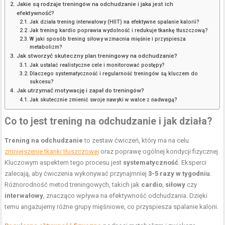
Jakie są rodzaje treningów na odchudzanie i jaka jest ich
efektywność?
Jak działa trening interwałowy (HIIT) na efektywne spalanie kalorii?
Jak trening kardio poprawia wydolność i redukuje tkankę tłuszczową?
W jaki sposób trening siłowy wzmacnia mięśnie i przyspiesza
metabolizm?
Jak stworzyć skuteczny plan treningowy na odchudzanie?
Jak ustalać realistyczne cele i monitorować postępy?
Dlaczego systematyczność i regularność treningów są kluczem do
sukcesu?
Jak utrzymać motywację i zapał do treningów?
Jak skutecznie zmienić swoje nawyki w walce z nadwagą?
Co to jest trening na odchudzanie i jak działa?
Trening na odchudzanie
to zestaw ćwiczeń, który ma na celu
zmniejszenie tkanki tłuszczowej
oraz poprawę ogólnej kondycji fizycznej.
Kluczowym aspektem tego procesu jest
systematyczność
. Eksperci
zalecają, aby ćwiczenia wykonywać przynajmniej
3-5 razy w tygodniu
.
Różnorodność metod treningowych, takich jak
cardio
,
siłowy
czy
interwałowy
, znacząco wpływa na efektywność odchudzania. Dzięki
temu angażujemy różne grupy mięśniowe, co przyspiesza spalanie kalorii.