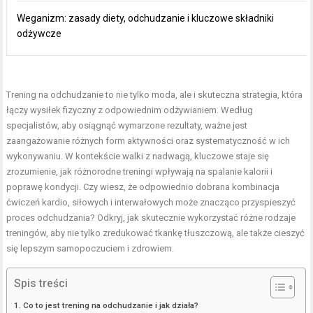
Weganizm: zasady diety, odchudzanie i kluczowe składniki
odżywcze
Trening na odchudzanie to nie tylko moda, ale i skuteczna strategia, która
łączy wysiłek fizyczny z odpowiednim odżywianiem. Według
specjalistów, aby osiągnąć wymarzone rezultaty, ważne jest
zaangażowanie różnych form aktywności oraz systematyczność w ich
wykonywaniu. W kontekście walki z nadwagą, kluczowe staje się
zrozumienie, jak różnorodne treningi wpływają na spalanie kalorii i
poprawę kondycji. Czy wiesz, że odpowiednio dobrana kombinacja
ćwiczeń kardio, siłowych i interwałowych może znacząco przyspieszyć
proces odchudzania? Odkryj, jak skutecznie wykorzystać różne rodzaje
treningów, aby nie tylko zredukować tkankę tłuszczową, ale także cieszyć
się lepszym samopoczuciem i zdrowiem.
Spis treści
Co to jest trening na odchudzanie i jak działa?