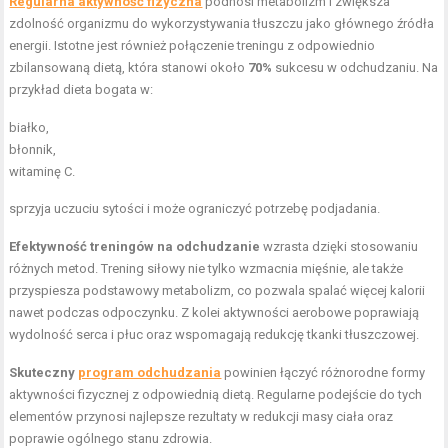
Regularna aktywność fizyczna
podnosi metabolizm i zwiększa
zdolność organizmu do wykorzystywania tłuszczu jako głównego źródła
energii. Istotne jest również połączenie treningu z odpowiednio
zbilansowaną dietą, która stanowi około
70%
sukcesu w odchudzaniu. Na
przykład dieta bogata w:
białko,
błonnik,
witaminę C.
sprzyja uczuciu sytości i może ograniczyć potrzebę podjadania.
Efektywność treningów na odchudzanie
wzrasta dzięki stosowaniu
różnych metod. Trening siłowy nie tylko wzmacnia mięśnie, ale także
przyspiesza podstawowy metabolizm, co pozwala spalać więcej kalorii
nawet podczas odpoczynku. Z kolei aktywności aerobowe poprawiają
wydolność serca i płuc oraz wspomagają redukcję tkanki tłuszczowej.
Skuteczny
program odchudzania
powinien łączyć różnorodne formy
aktywności fizycznej z odpowiednią dietą. Regularne podejście do tych
elementów przynosi najlepsze rezultaty w redukcji masy ciała oraz
poprawie ogólnego stanu zdrowia.