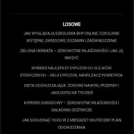
LOSOWE
JAK WYGLĄDAJĄ SZKOLENIA BHP ONLINE: SZKOLENIE
WSTĘPNE, OKRESOWE, EGZAMIN I ZAŚWIADCZENIE
ZIELONA HERBATA – ZDROWOTNE WŁAŚCIWOŚCI I JAK JĄ
PARZYĆ
WYBIERZ NAJLEPSZY DYFUZOR DO OLEJKÓW
ETERYCZNYCH – MUJI DYFUZOR, NAWILŻACZ POWIETRZA
DIETA ODCHUDZAJĄCA: ZDROWE NAWYKI, PRZEPISY I
JADŁOSPIS NA TYDZIEŃ
KOPEREK OGRODOWY – ZDROWOTNE WŁAŚCIWOŚCI I
SKŁADNIKI ODŻYWCZE
JAK SCHUDNĄĆ 10 KG W 2 MIESIĄCE? SKUTECZNY PLAN
ODCHUDZANIA