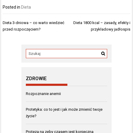
Posted in
Dieta
Nawigacja
Dieta 3-dniowa – co warto wiedzieć
Dieta 1800 kcal – zasady, efekty i
wpisu
przed rozpoczęciem?
przykładowy jadłospis
ZDROWIE
Rozpoznanie anemii
Protetyka: co to jest i jak może zmienić twoje
życie?
Proteza na zęby czasem jest konieczna