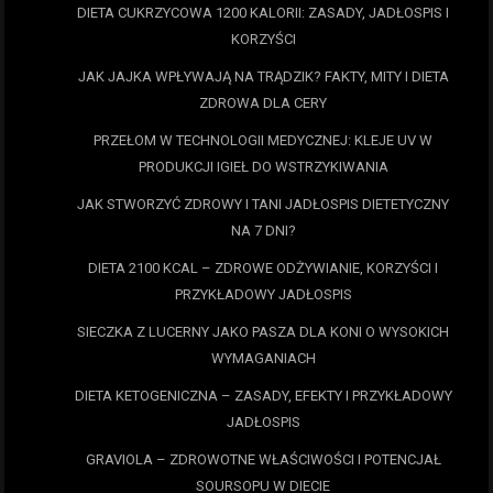
DIETA CUKRZYCOWA 1200 KALORII: ZASADY, JADŁOSPIS I
KORZYŚCI
JAK JAJKA WPŁYWAJĄ NA TRĄDZIK? FAKTY, MITY I DIETA
ZDROWA DLA CERY
PRZEŁOM W TECHNOLOGII MEDYCZNEJ: KLEJE UV W
PRODUKCJI IGIEŁ DO WSTRZYKIWANIA
JAK STWORZYĆ ZDROWY I TANI JADŁOSPIS DIETETYCZNY
NA 7 DNI?
DIETA 2100 KCAL – ZDROWE ODŻYWIANIE, KORZYŚCI I
PRZYKŁADOWY JADŁOSPIS
SIECZKA Z LUCERNY JAKO PASZA DLA KONI O WYSOKICH
WYMAGANIACH
DIETA KETOGENICZNA – ZASADY, EFEKTY I PRZYKŁADOWY
JADŁOSPIS
GRAVIOLA – ZDROWOTNE WŁAŚCIWOŚCI I POTENCJAŁ
SOURSOPU W DIECIE