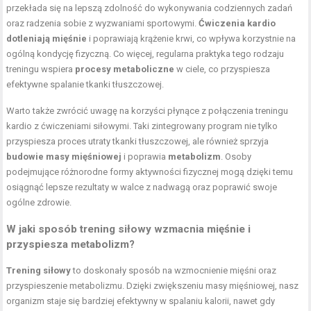
przekłada się na lepszą zdolność do wykonywania codziennych zadań
oraz radzenia sobie z wyzwaniami sportowymi.
Ćwiczenia kardio
dotleniają mięśnie
i poprawiają krążenie krwi, co wpływa korzystnie na
ogólną kondycję fizyczną. Co więcej, regularna praktyka tego rodzaju
treningu wspiera
procesy metaboliczne
w ciele, co przyspiesza
efektywne spalanie tkanki tłuszczowej.
Warto także zwrócić uwagę na korzyści płynące z połączenia treningu
kardio z ćwiczeniami siłowymi. Taki zintegrowany program nie tylko
przyspiesza proces utraty tkanki tłuszczowej, ale również sprzyja
budowie masy mięśniowej
i poprawia
metabolizm
. Osoby
podejmujące różnorodne formy aktywności fizycznej mogą dzięki temu
osiągnąć lepsze rezultaty w walce z nadwagą oraz poprawić swoje
ogólne zdrowie.
W jaki sposób trening siłowy wzmacnia mięśnie i
przyspiesza metabolizm?
Trening siłowy
to doskonały sposób na wzmocnienie mięśni oraz
przyspieszenie metabolizmu. Dzięki zwiększeniu masy mięśniowej, nasz
organizm staje się bardziej efektywny w spalaniu kalorii, nawet gdy