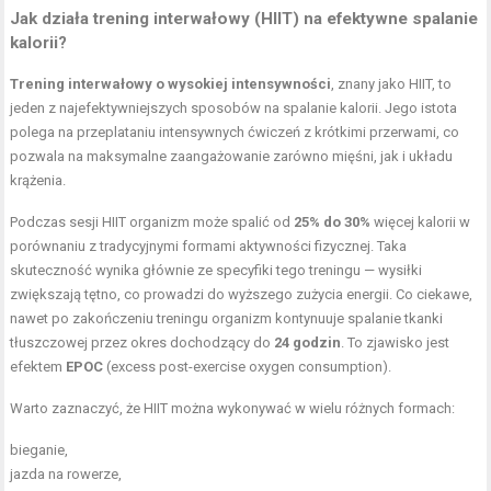
Jak działa trening interwałowy (HIIT) na efektywne spalanie
kalorii?
Trening interwałowy o wysokiej intensywności
, znany jako HIIT, to
jeden z najefektywniejszych sposobów na spalanie kalorii. Jego istota
polega na przeplataniu intensywnych ćwiczeń z krótkimi przerwami, co
pozwala na maksymalne zaangażowanie zarówno mięśni, jak i układu
krążenia.
Podczas sesji HIIT organizm może spalić od
25% do 30%
więcej kalorii w
porównaniu z tradycyjnymi formami aktywności fizycznej. Taka
skuteczność wynika głównie ze specyfiki tego treningu — wysiłki
zwiększają tętno, co prowadzi do wyższego zużycia energii. Co ciekawe,
nawet po zakończeniu treningu organizm kontynuuje spalanie tkanki
tłuszczowej przez okres dochodzący do
24 godzin
. To zjawisko jest
efektem
EPOC
(excess post-exercise oxygen consumption).
Warto zaznaczyć, że HIIT można wykonywać w wielu różnych formach:
bieganie,
jazda na rowerze,