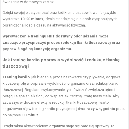
ćwiczenia w domowym zaciszu.
Dzięki swojej elastyczności oraz krótkiemu czasowi trwania (zwykle
wystarcza
10-20 minut
), idealnie nadaje się dla osób dysponujących
ograniczoną ilością czasu na aktywność fizyczną.
Wprowadzenie treningu HIIT do rutyny odchudzania może
znacząco przyspieszyć proces redukcji tkanki tłuszczowej oraz
poprawić ogólną kondycję organizmu.
Jak trening kardio poprawia wydolność i redukuje tkankę
tłuszczową?
Trening kardio
, jak bieganie, jazda na rowerze czy pływanie, odgrywa
kluczową rolę w poprawie wydolności organizmu oraz redukcji tkanki
tłuszczowej. Regularne wykonywanie tych ćwiczeń zwiększa tętno i
potęguje spalanie kalorii, co wspiera skuteczną utratę masy ciała. Aby
zauważyć widoczne efekty w redukcji tkanki tłuszczowej, warto
angażować się w trening kardio przynajmniej
dwa razy w tygodniu
przez
co najmniej
30 minut
.
Dzięki takim aktywnościom organizm staje się bardziej sprawny. To