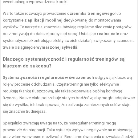
ewentualnego wprowadzenia korekt.
Warto także rozważyć prowadzenie
dziennika treningowego
lub
korzystanie z
aplikacji mobilnej
dedykowanej do monitorowania
wyników. Te narzędzia znacznie ułatwiają regularne śledzenie postępów
oraz motywują do dalszej pracy nad sobą. Ustalając
realne cele
oraz
systematycznie kontrolując efekty swoich działań, zwiększamy szanse na
trwałe osiągnięcie
wymarzonej sylwetki
.
Dlaczego systematyczność i regularność treningów są
kluczem do sukcesu?
Systematyczność i regularność w ćwiczeniach
odgrywają kluczową
rolę w procesie odchudzania. Częste treningi nie tylko efektywnie
redukują tkankę tłuszczową, ale także poprawiają ogólną kondycję
fizyczną. Nasze ciało potrzebuje stałych bodźców, aby mogło adaptować
się do wysiłku; ich brak sprawia, że realizacja zamierzonych celów staje
się znacznie trudniejsza.
Specjaliści zwracają uwagę na to, że nieregularne treningi mogą
prowadzić do stagnacji. Taka sytuacja wpływa negatywnie na motywację
oraz wiarę we własne możliwości. Regularne ćwiczenia pozwalają śledzić