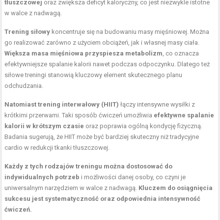
tłuszczowej
oraz zwiększa deficyt kaloryczny, co jest niezwykle istotne
w walce z nadwagą.
Trening siłowy
koncentruje się na budowaniu masy mięśniowej. Można
go realizować zarówno z użyciem obciążeń, jak i własnej masy ciała.
Większa masa mięśniowa przyspiesza metabolizm
, co oznacza
efektywniejsze spalanie kalorii nawet podczas odpoczynku. Dlatego też
siłowe treningi stanowią kluczowy element skutecznego planu
odchudzania.
Natomiast trening interwałowy (HIIT)
łączy intensywne wysiłki z
krótkimi przerwami. Taki sposób ćwiczeń umożliwia
efektywne spalanie
kalorii w krótszym czasie
oraz poprawia ogólną kondycję fizyczną.
Badania sugerują, że HIIT może być bardziej skuteczny niż tradycyjne
cardio w redukcji tkanki tłuszczowej.
Każdy z tych rodzajów treningu można dostosować do
indywidualnych potrzeb
i możliwości danej osoby, co czyni je
uniwersalnym narzędziem w walce z nadwagą.
Kluczem do osiągnięcia
sukcesu jest systematyczność oraz odpowiednia intensywność
ćwiczeń.