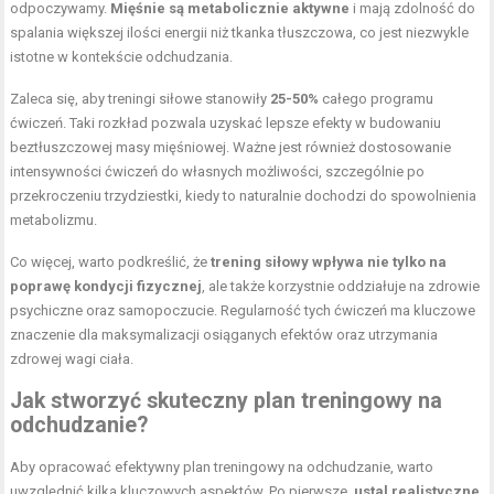
odpoczywamy.
Mięśnie są metabolicznie aktywne
i mają zdolność do
spalania większej ilości energii niż tkanka tłuszczowa, co jest niezwykle
istotne w kontekście odchudzania.
Zaleca się, aby treningi siłowe stanowiły
25-50%
całego programu
ćwiczeń. Taki rozkład pozwala uzyskać lepsze efekty w budowaniu
beztłuszczowej masy mięśniowej. Ważne jest również dostosowanie
intensywności ćwiczeń do własnych możliwości, szczególnie po
przekroczeniu trzydziestki, kiedy to naturalnie dochodzi do spowolnienia
metabolizmu.
Co więcej, warto podkreślić, że
trening siłowy wpływa nie tylko na
poprawę kondycji fizycznej
, ale także korzystnie oddziałuje na zdrowie
psychiczne oraz samopoczucie. Regularność tych ćwiczeń ma kluczowe
znaczenie dla maksymalizacji osiąganych efektów oraz utrzymania
zdrowej wagi ciała.
Jak stworzyć skuteczny plan treningowy na
odchudzanie?
Aby opracować efektywny plan treningowy na odchudzanie, warto
uwzględnić kilka kluczowych aspektów. Po pierwsze,
ustal realistyczne