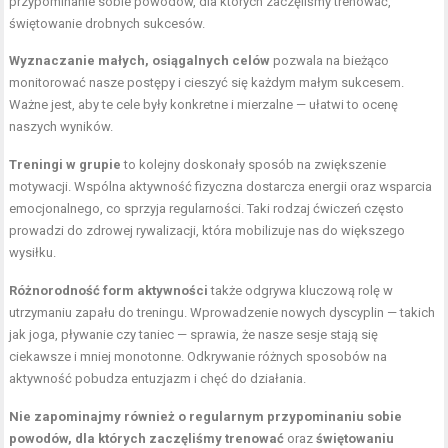
przypominanie sobie powodów, dla których zaczęliśmy trenować,
świętowanie drobnych sukcesów.
Wyznaczanie małych, osiągalnych celów
pozwala na bieżąco
monitorować nasze postępy i cieszyć się każdym małym sukcesem.
Ważne jest, aby te cele były konkretne i mierzalne — ułatwi to ocenę
naszych wyników.
Treningi w grupie
to kolejny doskonały sposób na zwiększenie
motywacji. Wspólna aktywność fizyczna dostarcza energii oraz wsparcia
emocjonalnego, co sprzyja regularności. Taki rodzaj ćwiczeń często
prowadzi do zdrowej rywalizacji, która mobilizuje nas do większego
wysiłku.
Różnorodność form aktywności
także odgrywa kluczową rolę w
utrzymaniu zapału do treningu. Wprowadzenie nowych dyscyplin — takich
jak joga, pływanie czy taniec — sprawia, że nasze sesje stają się
ciekawsze i mniej monotonne. Odkrywanie różnych sposobów na
aktywność pobudza entuzjazm i chęć do działania.
Nie zapominajmy również o regularnym przypominaniu sobie
powodów, dla których zaczęliśmy trenować
oraz
świętowaniu