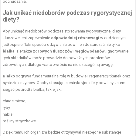
odchudzania.
Jak unikać niedoborów podczas rygorystycznej
diety?
Aby uniknąć niedoborów podczas stosowania rygorystycznej diety,
kluczowe jest zapewnienie
odpowiedniej równowagi
w codziennym
jadłospisie. Taki sposób odżywiania powinien dostarczać nie tylko
białka
, ale także
zdrowych tłuszczów
i
węglowodanów
. Ignorowanie
tych składników może prowadzić do poważnych problemów
zdrowotnych, dlatego warto zwrócić na nie szczególną uwagę.
Białko
odgrywa fundamentalną rolę w budowie i regeneracji tkanek oraz
syntezie enzymów. Osoby stosujące restrykcyjne diety powinny zatem
sięgać po źródła białka, takie jak:
chude mięso,
ryby,
nabiał,
rośliny strączkowe.
Dzięki temu ich organizm będzie otrzymywał niezbędne substancje