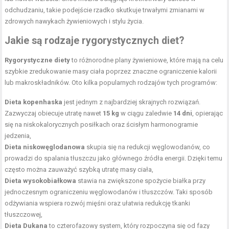
odchudzaniu, takie podejście rzadko skutkuje trwałymi zmianami w
zdrowych nawykach żywieniowych i stylu życia.
Jakie są rodzaje rygorystycznych diet?
Rygorystyczne diety
to różnorodne plany żywieniowe, które mają na celu
szybkie zredukowanie masy ciała poprzez znaczne ograniczenie kalorii
lub makroskładników. Oto kilka popularnych rodzajów tych programów:
Dieta kopenhaska
jest jednym z najbardziej skrajnych rozwiązań.
Zazwyczaj obiecuje utratę nawet
15 kg
w ciągu zaledwie
14 dni
, opierając
się na niskokalorycznych posiłkach oraz ścisłym harmonogramie
jedzenia,
Dieta niskowęglodanowa
skupia się na redukcji węglowodanów, co
prowadzi do spalania tłuszczu jako głównego źródła energii. Dzięki temu
często można zauważyć szybką utratę masy ciała,
Dieta wysokobiałkowa
stawia na zwiększone
spożycie białka
przy
jednoczesnym ograniczeniu węglowodanów i tłuszczów. Taki sposób
odżywiania wspiera rozwój mięśni oraz ułatwia redukcję tkanki
tłuszczowej,
Dieta Dukana
to czterofazowy system, który rozpoczyna się od fazy