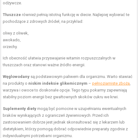
odżywcze.
Tłuszcze
również pełnią istotną funkcję w diecie. Najlepiej wybierać te
pochodzące z zdrowych źródeł, na przykład:
oliwy z oliwek,
awokado,
orzechy.
Ich obecność ułatwia przyswajanie witamin rozpuszczalnych w
tłuszczach oraz stanowi ważne źródło energii.
Węglowodany
są podstawowym paliwem dla organizmu. Warto stawiać
na produkty o
niskim indeksie glikemicznym
–
pełnoziarniste zboża
,
warzywa i owoce to doskonałe opcje. Tego typu pokarmy zapewniają
stabilny poziom energii bez gwałtownych skoków cukru we krwi.
Suplementy diety
mogą być pomocne w uzupełnianiu ewentualnych
braków wynikających z ograniczeń żywieniowych. Przed ich
zastosowaniem dobrze jest jednak skonsultować się z lekarzem lub
dietetykiem, którzy pomogą dobrać odpowiednie preparaty zgodnie z
indywidualnymi potrzebami organizmu.