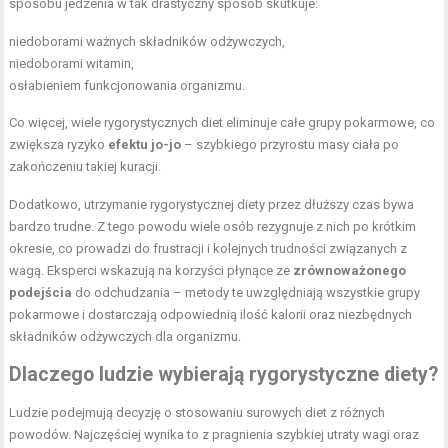
sposobu jedzenia w tak drastyczny sposób skutkuje:
niedoborami ważnych składników odżywczych,
niedoborami witamin,
osłabieniem funkcjonowania organizmu.
Co więcej, wiele rygorystycznych diet eliminuje całe grupy pokarmowe, co
zwiększa ryzyko
efektu jo-jo
– szybkiego przyrostu masy ciała po
zakończeniu takiej kuracji.
Dodatkowo, utrzymanie rygorystycznej diety przez dłuższy czas bywa
bardzo trudne. Z tego powodu wiele osób rezygnuje z nich po krótkim
okresie, co prowadzi do frustracji i kolejnych trudności związanych z
wagą. Eksperci wskazują na korzyści płynące ze
zrównoważonego
podejścia
do odchudzania – metody te uwzględniają wszystkie grupy
pokarmowe i dostarczają odpowiednią ilość kalorii oraz niezbędnych
składników odżywczych dla organizmu.
Dlaczego ludzie wybierają rygorystyczne diety?
Ludzie podejmują decyzję o stosowaniu surowych diet z różnych
powodów. Najczęściej wynika to z pragnienia szybkiej utraty wagi oraz