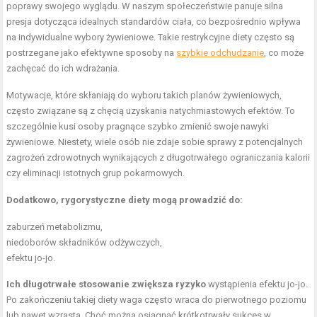
poprawy swojego wyglądu. W naszym społeczeństwie panuje silna
presja dotycząca idealnych standardów ciała, co bezpośrednio wpływa
na indywidualne wybory żywieniowe. Takie restrykcyjne diety często są
postrzegane jako efektywne sposoby na
szybkie odchudzanie
, co może
zachęcać do ich wdrażania.
Motywacje, które skłaniają do wyboru takich planów żywieniowych,
często związane są z chęcią uzyskania natychmiastowych efektów. To
szczególnie kusi osoby pragnące szybko zmienić swoje nawyki
żywieniowe. Niestety, wiele osób nie zdaje sobie sprawy z potencjalnych
zagrożeń zdrowotnych wynikających z długotrwałego ograniczania kalorii
czy eliminacji istotnych grup pokarmowych.
Dodatkowo, rygorystyczne diety mogą prowadzić do:
zaburzeń metabolizmu,
niedoborów składników odżywczych,
efektu jo-jo.
Ich długotrwałe stosowanie zwiększa ryzyko
wystąpienia efektu jo-jo.
Po zakończeniu takiej diety waga często wraca do pierwotnego poziomu
lub nawet wzrasta. Choć można osiągnąć krótkotrwały sukces w