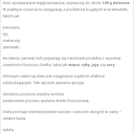
ilość spożywanych węglowodanów, zazwyczaj do około
130 g dziennie
.
W praktyce oznacza to rezygnację z produktów bogatych w te składniki,
takich jak:
pieczywo,
ryż,
makarony,
ziemniaki.
Na talerzu zamiast nich pojawiają się natomiast produkty o wysokiej
zawartości tłuszczu i białka, takie jak
mięso
,
ryby
,
jaja
czy
sery
.
Głównym celem tej diety jest osiągnięcie szybkich efektów
odchudzających. Taki sposób żywienia sprzyja:
obniżeniu poziomu insuliny we krwi,
zwiększeniu procesu spalania tkanki tłuszczowej.
Dieta promuje również jedzenie warzyw i owoców ubogich w cukry –
idealne będą:
sałata,