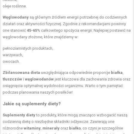
oleje roślinne.
Węglowodany
są głównym źródłem energii potrzebnej do codziennych
działań oraz aktywności fizycznej. Zgodnie z rekomendacjami powinny
one stanowić
45-65%
całkowitego spożycia energii. Najlepiej postawić na
węglowodany złożone, które znajdziemy w:
pełnoziarnistych produktach,
warzywach,
owocach.
Zbilansowana dieta
uwzględniająca odpowiednie proporcje
białka
,
tłuszczów
i
węglowodanów
jest kluczowa dla zachowania zdrowia oraz
osiągnięcia optymalnej wydolności organizmu. Warto o tym pamiętać
podczas planowania naszych posiłków!
Jakie są suplementy diety?
Suplementy diety
to produkty, które mogą znacząco wzbogacić naszą
codzienną dietę o niezbędne składniki odżywcze. Zawierają one
różnorodne
witaminy
,
minerały
oraz
białko
, co czyni je szczególnie