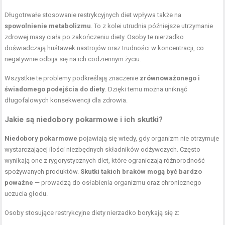
Długotrwałe stosowanie restrykcyjnych diet wpływa także na
spowolnienie metabolizmu
. To z kolei utrudnia późniejsze utrzymanie
zdrowej masy ciała po zakończeniu diety. Osoby te nierzadko
doświadczają huśtawek nastrojów oraz trudności w koncentracji, co
negatywnie odbija się na ich codziennym życiu.
Wszystkie te problemy podkreślają znaczenie
zrównoważonego i
świadomego podejścia do diety
. Dzięki temu można uniknąć
długofalowych konsekwencji dla zdrowia.
Jakie są niedobory pokarmowe i ich skutki?
Niedobory pokarmowe
pojawiają się wtedy, gdy organizm nie otrzymuje
wystarczającej ilości niezbędnych składników odżywczych. Często
wynikają one z rygorystycznych diet, które ograniczają różnorodność
spożywanych produktów.
Skutki takich braków mogą być bardzo
poważne
— prowadzą do osłabienia organizmu oraz chronicznego
uczucia głodu.
Osoby stosujące restrykcyjne diety nierzadko borykają się z: