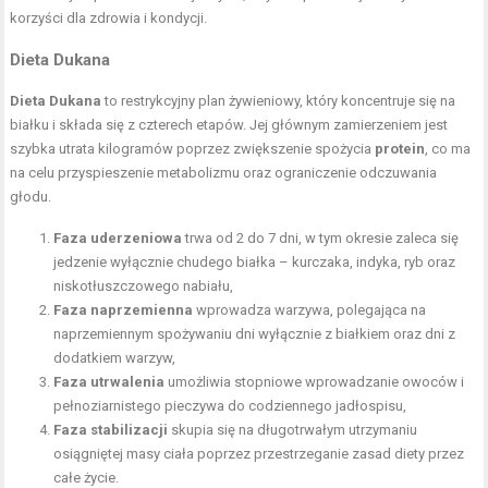
korzyści dla zdrowia i kondycji.
Dieta Dukana
Dieta Dukana
to restrykcyjny plan żywieniowy, który koncentruje się na
białku i składa się z czterech etapów. Jej głównym zamierzeniem jest
szybka utrata kilogramów poprzez zwiększenie spożycia
protein
, co ma
na celu przyspieszenie metabolizmu oraz ograniczenie odczuwania
głodu.
Faza uderzeniowa
trwa od 2 do 7 dni, w tym okresie zaleca się
jedzenie wyłącznie chudego białka – kurczaka, indyka, ryb oraz
niskotłuszczowego nabiału,
Faza naprzemienna
wprowadza warzywa, polegająca na
naprzemiennym spożywaniu dni wyłącznie z białkiem oraz dni z
dodatkiem warzyw,
Faza utrwalenia
umożliwia stopniowe wprowadzanie owoców i
pełnoziarnistego pieczywa do codziennego jadłospisu,
Faza stabilizacji
skupia się na długotrwałym utrzymaniu
osiągniętej masy ciała poprzez przestrzeganie zasad diety przez
całe życie.