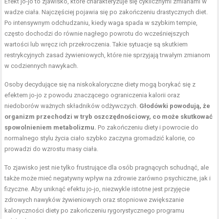
Efekt jo-jo to zjawisko, które charakteryzuje się cyklicznymi zmianami w
wadze ciała. Najczęściej pojawia się po zakończeniu drastycznych diet.
Po intensywnym odchudzaniu, kiedy waga spada w szybkim tempie,
często dochodzi do równie nagłego powrotu do wcześniejszych
wartości lub wręcz ich przekroczenia. Takie sytuacje są skutkiem
restrykcyjnych zasad żywieniowych, które nie sprzyjają trwałym zmianom
w codziennych nawykach.
Osoby decydujące się na niskokaloryczne diety mogą borykać się z
efektem jo-jo z powodu znaczącego ograniczenia kalorii oraz
niedoborów ważnych składników odżywczych.
Głodówki powodują, że
organizm przechodzi w tryb oszczędnościowy, co może skutkować
spowolnieniem metabolizmu.
Po zakończeniu diety i powrocie do
normalnego stylu życia ciało szybko zaczyna gromadzić kalorie, co
prowadzi do wzrostu masy ciała.
To zjawisko jest nie tylko frustrujące dla osób pragnących schudnąć, ale
także może mieć negatywny wpływ na zdrowie zarówno psychiczne, jak i
fizyczne. Aby uniknąć efektu jo-jo, niezwykle istotne jest przyjęcie
zdrowych nawyków żywieniowych oraz stopniowe zwiększanie
kaloryczności diety po zakończeniu rygorystycznego programu