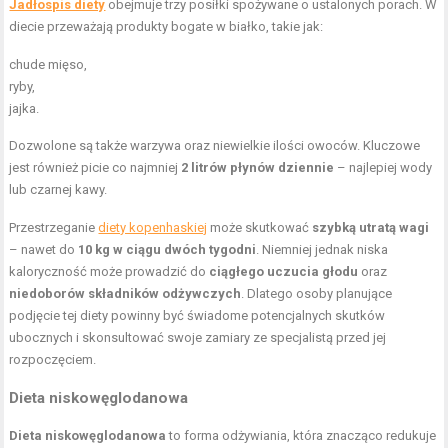
Jadłospis diety
obejmuje trzy posiłki spożywane o ustalonych porach. W
diecie przeważają produkty bogate w białko, takie jak:
chude mięso,
ryby,
jajka.
Dozwolone są także warzywa oraz niewielkie ilości owoców. Kluczowe
jest również picie co najmniej
2 litrów płynów dziennie
– najlepiej wody
lub czarnej kawy.
Przestrzeganie
diety kopenhaskiej
może skutkować
szybką utratą wagi
– nawet do
10 kg w ciągu dwóch tygodni
. Niemniej jednak niska
kaloryczność może prowadzić do
ciągłego uczucia głodu
oraz
niedoborów składników odżywczych
. Dlatego osoby planujące
podjęcie tej diety powinny być świadome potencjalnych skutków
ubocznych i skonsultować swoje zamiary ze specjalistą przed jej
rozpoczęciem.
Dieta niskowęglodanowa
Dieta niskowęglodanowa
to forma odżywiania, która znacząco redukuje