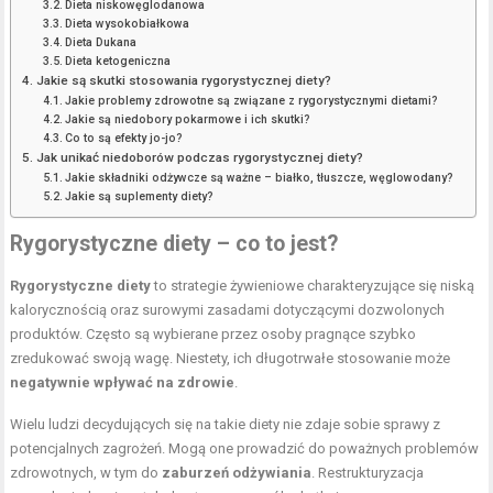
Dieta niskowęglodanowa
Dieta wysokobiałkowa
Dieta Dukana
Dieta ketogeniczna
Jakie są skutki stosowania rygorystycznej diety?
Jakie problemy zdrowotne są związane z rygorystycznymi dietami?
Jakie są niedobory pokarmowe i ich skutki?
Co to są efekty jo-jo?
Jak unikać niedoborów podczas rygorystycznej diety?
Jakie składniki odżywcze są ważne – białko, tłuszcze, węglowodany?
Jakie są suplementy diety?
Rygorystyczne diety – co to jest?
Rygorystyczne diety
to strategie żywieniowe charakteryzujące się niską
kalorycznością oraz surowymi zasadami dotyczącymi dozwolonych
produktów. Często są wybierane przez osoby pragnące szybko
zredukować swoją wagę. Niestety, ich długotrwałe stosowanie może
negatywnie wpływać na zdrowie
.
Wielu ludzi decydujących się na takie diety nie zdaje sobie sprawy z
potencjalnych zagrożeń. Mogą one prowadzić do poważnych problemów
zdrowotnych, w tym do
zaburzeń odżywiania
. Restrukturyzacja