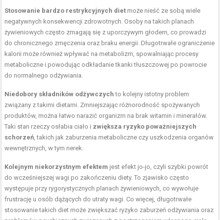
Stosowanie bardzo restrykcyjnych diet
może nieść ze sobą wiele
negatywnych konsekwencji zdrowotnych. Osoby na takich planach
żywieniowych często zmagają się z uporczywym głodem, co prowadzi
do chronicznego zmęczenia oraz braku energii. Długotrwałe ograniczenie
kalorii może również wpływać na metabolizm, spowalniając procesy
metaboliczne i powodując odkładanie tkanki tłuszczowej po powrocie
do normalnego odżywiania.
Niedobory składników odżywczych
to kolejny istotny problem
związany z takimi dietami. Zmniejszając różnorodność spożywanych
produktów, można łatwo narazić organizm na brak witamin i minerałów.
Taki stan rzeczy osłabia ciało i
zwiększa ryzyko poważniejszych
schorzeń
, takich jak zaburzenia metaboliczne czy uszkodzenia organów
wewnętrznych, w tym nerek.
Kolejnym niekorzystnym efektem
jest efekt jo-jo, czyli szybki powrót
do wcześniejszej wagi po zakończeniu diety. To zjawisko często
występuje przy rygorystycznych planach żywieniowych, co wywołuje
frustrację u osób dążących do utraty wagi. Co więcej, długotrwałe
stosowanie takich diet może zwiększać ryzyko zaburzeń odżywiania oraz