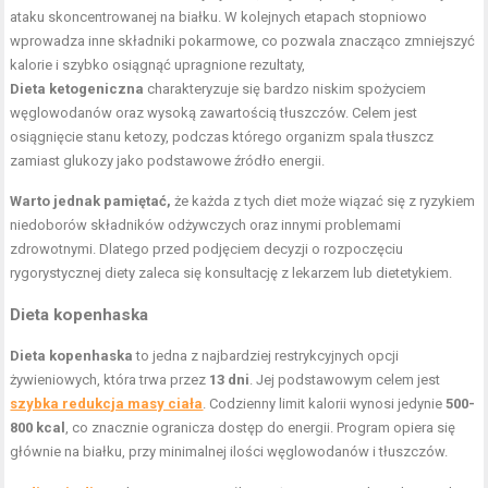
ataku skoncentrowanej na białku. W kolejnych etapach stopniowo
wprowadza inne składniki pokarmowe, co pozwala znacząco zmniejszyć
kalorie i szybko osiągnąć upragnione rezultaty,
Dieta ketogeniczna
charakteryzuje się bardzo niskim spożyciem
węglowodanów oraz wysoką zawartością tłuszczów. Celem jest
osiągnięcie stanu ketozy, podczas którego organizm spala tłuszcz
zamiast glukozy jako podstawowe źródło energii.
Warto jednak pamiętać,
że każda z tych diet może wiązać się z ryzykiem
niedoborów składników odżywczych oraz innymi problemami
zdrowotnymi. Dlatego przed podjęciem decyzji o rozpoczęciu
rygorystycznej diety zaleca się konsultację z lekarzem lub dietetykiem.
Dieta kopenhaska
Dieta kopenhaska
to jedna z najbardziej restrykcyjnych opcji
żywieniowych, która trwa przez
13 dni
. Jej podstawowym celem jest
szybka redukcja masy ciała
. Codzienny limit kalorii wynosi jedynie
500-
800 kcal
, co znacznie ogranicza dostęp do energii. Program opiera się
głównie na białku, przy minimalnej ilości węglowodanów i tłuszczów.