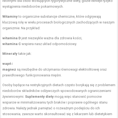
istotnymi dla osób stosujących rygorystyczne diety, gdzie istnieje ryzyko
wystąpienia niedoborów pokarmowych.
Witaminy
to organiczne substancje chemiczne, które odgrywają
kluczową rolę w wielu procesach biologicznych zachodzących w naszym
organizmie. Na przykład:
witamina D
jest niezwykle ważna dla zdrowia kości,
witamina C
wspiera nasz układ odpornościowy.
Minerały
takie jak:
wapń
i
magnez
są niezbędne do utrzymania równowagi elektrolitowej oraz
prawidłowego funkcjonowania mięśni.
Osoby będące na restrykcyjnych dietach często borykają się z problemem
niedoborów składników odżywczych spowodowanych ograniczeniami
żywieniowymi.
Suplementy diety
mogą więc stanowić pomocne
wsparcie w minimalizowaniu tych braków i poprawie ogólnego stanu
zdrowia. Należy jednak pamiętać o rozważnym podejściu do ich
stosowania; zawsze warto skonsultować się z lekarzem lub dietetykiem