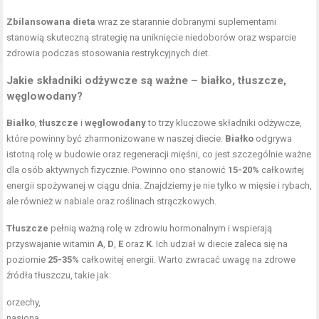
Zbilansowana dieta
wraz ze starannie dobranymi suplementami
stanowią skuteczną strategię na uniknięcie niedoborów oraz wsparcie
zdrowia podczas stosowania restrykcyjnych diet.
Jakie składniki odżywcze są ważne – białko, tłuszcze,
węglowodany?
Białko
,
tłuszcze
i
węglowodany
to trzy kluczowe składniki odżywcze,
które powinny być zharmonizowane w naszej diecie.
Białko
odgrywa
istotną rolę w budowie oraz regeneracji mięśni, co jest szczególnie ważne
dla osób aktywnych fizycznie. Powinno ono stanowić
15-20%
całkowitej
energii spożywanej w ciągu dnia. Znajdziemy je nie tylko w mięsie i rybach,
ale również w nabiale oraz roślinach strączkowych.
Tłuszcze
pełnią ważną rolę w zdrowiu hormonalnym i wspierają
przyswajanie witamin
A
,
D
,
E
oraz
K
. Ich udział w diecie zaleca się na
poziomie
25-35%
całkowitej energii. Warto zwracać uwagę na zdrowe
źródła tłuszczu, takie jak:
orzechy,
nasiona,