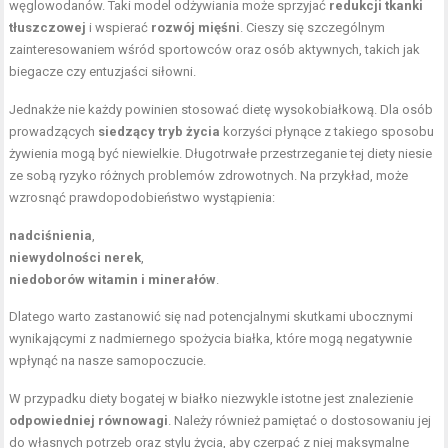
węglowodanów. Taki model odżywiania może sprzyjać
redukcji tkanki
tłuszczowej
i wspierać
rozwój mięśni
. Cieszy się szczególnym
zainteresowaniem wśród sportowców oraz osób aktywnych, takich jak
biegacze czy entuzjaści siłowni.
Jednakże nie każdy powinien stosować dietę wysokobiałkową. Dla osób
prowadzących
siedzący tryb życia
korzyści płynące z takiego sposobu
żywienia mogą być niewielkie. Długotrwałe przestrzeganie tej diety niesie
ze sobą ryzyko różnych problemów zdrowotnych. Na przykład, może
wzrosnąć prawdopodobieństwo wystąpienia:
nadciśnienia
,
niewydolności nerek
,
niedoborów witamin i minerałów
.
Dlatego warto zastanowić się nad potencjalnymi skutkami ubocznymi
wynikającymi z nadmiernego spożycia białka, które mogą negatywnie
wpłynąć na nasze samopoczucie.
W przypadku diety bogatej w białko niezwykle istotne jest znalezienie
odpowiedniej równowagi
. Należy również pamiętać o dostosowaniu jej
do własnych potrzeb oraz stylu życia, aby czerpać z niej maksymalne