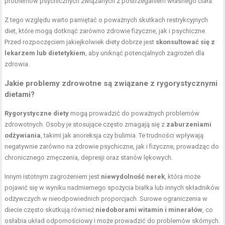
problemów psychicznych związanych z postrzeganiem własnego ciała.
Z tego względu warto pamiętać o poważnych skutkach restrykcyjnych
diet, które mogą dotknąć zarówno zdrowie fizyczne, jak i psychiczne.
Przed rozpoczęciem jakiejkolwiek diety dobrze jest
skonsultować się z
lekarzem lub dietetykiem
, aby uniknąć potencjalnych zagrożeń dla
zdrowia.
Jakie problemy zdrowotne są związane z rygorystycznymi
dietami?
Rygorystyczne diety
mogą prowadzić do poważnych problemów
zdrowotnych. Osoby je stosujące często zmagają się z
zaburzeniami
odżywiania
, takimi jak anoreksja czy bulimia. Te trudności wpływają
negatywnie zarówno na zdrowie psychiczne, jak i fizyczne, prowadząc do
chronicznego zmęczenia, depresji oraz stanów lękowych.
Innym istotnym zagrożeniem jest
niewydolność nerek
, która może
pojawić się w wyniku nadmiernego spożycia białka lub innych składników
odżywczych w nieodpowiednich proporcjach. Surowe ograniczenia w
diecie często skutkują również
niedoborami witamin i minerałów
, co
osłabia układ odpornościowy i może prowadzić do problemów skórnych.