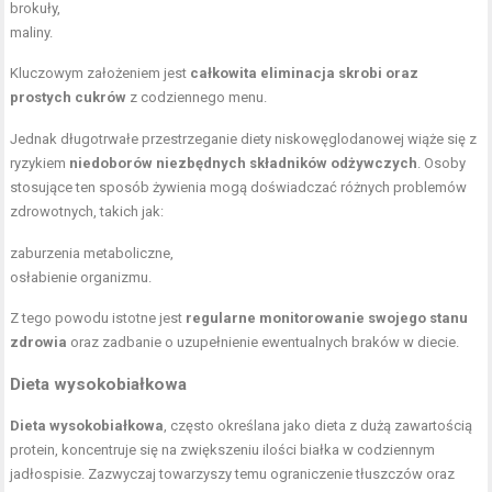
brokuły,
maliny.
Kluczowym założeniem jest
całkowita eliminacja skrobi oraz
prostych cukrów
z codziennego menu.
Jednak długotrwałe przestrzeganie diety niskowęglodanowej wiąże się z
ryzykiem
niedoborów niezbędnych składników odżywczych
. Osoby
stosujące ten sposób żywienia mogą doświadczać różnych problemów
zdrowotnych, takich jak:
zaburzenia metaboliczne,
osłabienie organizmu.
Z tego powodu istotne jest
regularne monitorowanie swojego stanu
zdrowia
oraz zadbanie o uzupełnienie ewentualnych braków w diecie.
Dieta wysokobiałkowa
Dieta wysokobiałkowa
, często określana jako dieta z dużą zawartością
protein, koncentruje się na zwiększeniu ilości białka w codziennym
jadłospisie. Zazwyczaj towarzyszy temu ograniczenie tłuszczów oraz