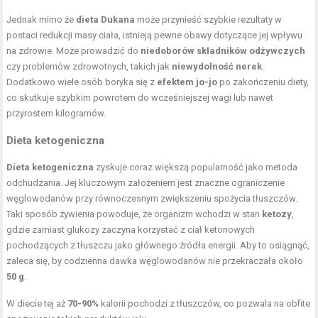
Jednak mimo że
dieta Dukana
może przynieść szybkie rezultaty w
postaci redukcji masy ciała, istnieją pewne obawy dotyczące jej wpływu
na zdrowie. Może prowadzić do
niedoborów składników odżywczych
czy problemów zdrowotnych, takich jak
niewydolność nerek
.
Dodatkowo wiele osób boryka się z
efektem jo-jo
po zakończeniu diety,
co skutkuje szybkim powrotem do wcześniejszej wagi lub nawet
przyrostem kilogramów.
Dieta ketogeniczna
Dieta ketogeniczna
zyskuje coraz większą popularność jako metoda
odchudzania. Jej kluczowym założeniem jest znaczne ograniczenie
węglowodanów przy równoczesnym zwiększeniu spożycia tłuszczów.
Taki sposób żywienia powoduje, że organizm wchodzi w stan
ketozy
,
gdzie zamiast glukozy zaczyna korzystać z ciał ketonowych
pochodzących z tłuszczu jako głównego źródła energii. Aby to osiągnąć,
zaleca się, by codzienna dawka węglowodanów nie przekraczała około
50 g
.
W diecie tej aż
70-90%
kalorii pochodzi z tłuszczów, co pozwala na obfite