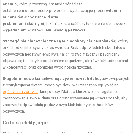
anemią,
której przyczyną jest niedobór żelaza,
osłabieniem odporności z powodu niewystarczającej ilości
witamin
i
minerałów
w codziennej diecie,
problemami skórnymi,
takimi jak suchość czy łuszczenie się naskórka,
wypadaniem włosów
i
łamliwością paznokci.
Szczególnie niebezpieczne są te niedobory dla nastolatków,
którzy
przechodzą intensywny okres wzrostu. Brak odpowiednich składników
odżywczych negatywnie wpływa na ich rozwój fizyczny i psychiczny —
objawia się to nie tylko osłabieniem organizmu, ale również trudnościami
w koncentracji oraz obniżoną wydolnością fizyczną.
Długoterminowe konsekwencje żywieniowych deficytów
związanych
z restrykcyjnymi dietami mogą być dotkliwe i znacząco wpływać na
ogólny stan zdrowia
danej osoby. Dlatego kluczowe jest regularne
monitorowanie swojej diety oraz dostosowywanie jej w taki sposób, aby
zapewnić odpowiednią podaż wszystkich istotnych składników
odżywczych.
Co to są efekty jo-jo?