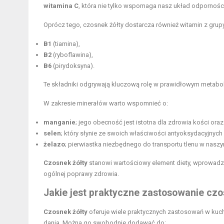
witamina C
, która nie tylko wspomaga nasz układ odporności
Oprócz tego, czosnek żółty dostarcza również witamin z grupy
B1
(tiamina),
B2
(ryboflawina),
B6
(pirydoksyna).
Te składniki odgrywają kluczową rolę w prawidłowym metabo
W zakresie minerałów warto wspomnieć o:
manganie
; jego obecność jest istotna dla zdrowia kości or
selen
; który słynie ze swoich właściwości antyoksydacyjnyc
żelazo
; pierwiastka niezbędnego do transportu tlenu w nasz
Czosnek żółty
stanowi wartościowy element diety, wprowadzaj
ogólnej poprawy zdrowia.
Jakie jest praktyczne zastosowanie czo
Czosnek żółty
oferuje wiele praktycznych zastosowań w kuchn
dania. Można go swobodnie dodawać do: