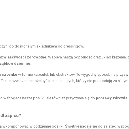
 czyni go doskonałym składnikiem do dressingów.
eż
właściwości zdrowotne
. Wspiera naszą odporność oraz układ krążenia, 
 ząbków dziennie
.
a czosnku
w formie kapsułek lub ekstraktów. To wygodny sposób na przysw
akie rozwiązanie może być idealne dla tych, którzy nie przepadają za silnym
lko wzbogaca nasze posiłki, ale również przyczynia się do
poprawy zdrowia
adłospisu?
ią wkomponować w codzienne posiłki. Świetnie nadaje się do sałatek, wzbo