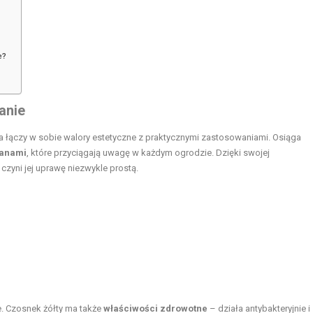
e?
anie
tóra łączy w sobie walory estetyczne z praktycznymi zastosowaniami. Osiąga
tanami
, które przyciągają uwagę w każdym ogrodzie. Dzięki swojej
 czyni jej uprawę niezwykle prostą.
. Czosnek żółty ma także
właściwości zdrowotne
– działa antybakteryjnie i