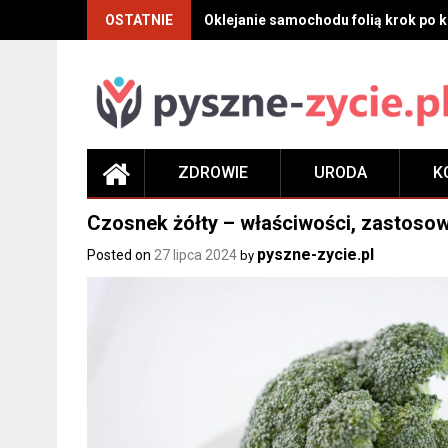
Skip
OSTATNIE
Oklejanie samochodu folią krok po kr
to
content
ZDROWIE
URODA
K
Czosnek żółty – właściwości, zastosowa
pyszne-zycie.pl
Posted on
27 lipca 2024
by