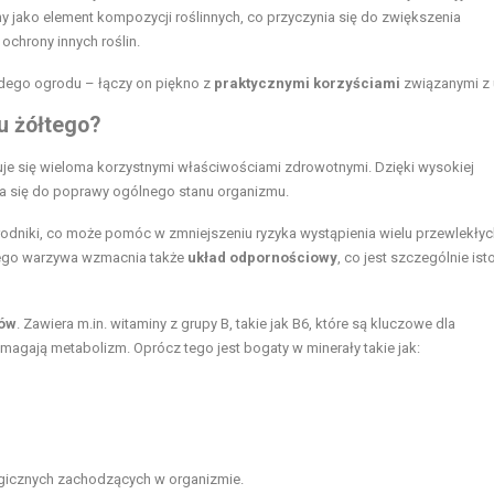
jako element kompozycji roślinnych, co przyczynia się do zwiększenia
ochrony innych roślin.
żdego ogrodu – łączy on piękno z
praktycznymi korzyściami
związanymi z 
u żółtego?
zuje się wieloma korzystnymi właściwościami zdrowotnymi. Dzięki wysokiej
a się do poprawy ogólnego stanu organizmu.
 rodniki, co może pomóc w zmniejszeniu ryzyka wystąpienia wielu przewlekłyc
tego warzywa wzmacnia także
układ odpornościowy
, co jest szczególnie ist
ów
. Zawiera m.in. witaminy z grupy B, takie jak B6, które są kluczowe dla
ają metabolizm. Oprócz tego jest bogaty w minerały takie jak:
logicznych zachodzących w organizmie.