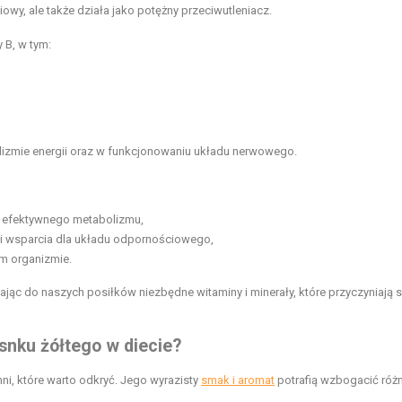
owy, ale także działa jako potężny przeciwutleniacz.
 B, w tym:
lizmie energii oraz w funkcjonowaniu układu nerwowego.
az efektywnego metabolizmu,
h i wsparcia dla układu odpornościowego,
ym organizmie.
ąc do naszych posiłków niezbędne witaminy i minerały, które przyczyniają s
snku żółtego w diecie?
i, które warto odkryć. Jego wyrazisty
smak i aromat
potrafią wzbogacić róż