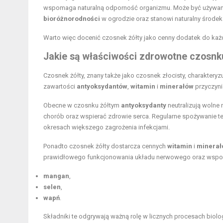
wspomaga naturalną odporność organizmu. Może być używany 
bioróżnorodności
w ogrodzie oraz stanowi naturalny środek 
Warto więc docenić czosnek żółty jako cenny dodatek do ka
Jakie są właściwości zdrowotne czosnk
Czosnek żółty, znany także jako czosnek złocisty, charaktery
zawartości
antyoksydantów
,
witamin
i
minerałów
przyczyni
Obecne w czosnku żółtym
antyoksydanty
neutralizują wolne
chorób oraz wspierać zdrowie serca. Regularne spożywanie 
okresach większego zagrożenia infekcjami.
Ponadto czosnek żółty dostarcza cennych
witamin
i
minerał
prawidłowego funkcjonowania układu nerwowego oraz wspomag
mangan
,
selen
,
wapń
.
Składniki te odgrywają ważną rolę w licznych procesach bio