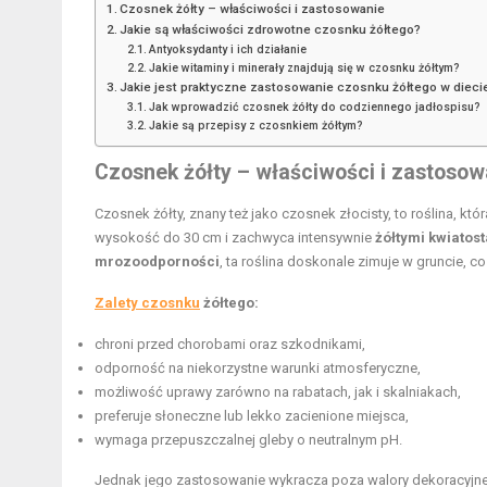
Czosnek żółty – właściwości i zastosowanie
Jakie są właściwości zdrowotne czosnku żółtego?
Antyoksydanty i ich działanie
Jakie witaminy i minerały znajdują się w czosnku żółtym?
Jakie jest praktyczne zastosowanie czosnku żółtego w dieci
Jak wprowadzić czosnek żółty do codziennego jadłospisu?
Jakie są przepisy z czosnkiem żółtym?
Czosnek żółty – właściwości i zastosow
Czosnek żółty, znany też jako czosnek złocisty, to roślina, k
wysokość do 30 cm i zachwyca intensywnie
żółtymi kwiatos
mrozoodporności
, ta roślina doskonale zimuje w gruncie, co
Zalety czosnku
żółtego:
chroni przed chorobami oraz szkodnikami,
odporność na niekorzystne warunki atmosferyczne,
możliwość uprawy zarówno na rabatach, jak i skalniakach,
preferuje słoneczne lub lekko zacienione miejsca,
wymaga przepuszczalnej gleby o neutralnym pH.
Jednak jego zastosowanie wykracza poza walory dekoracyjne