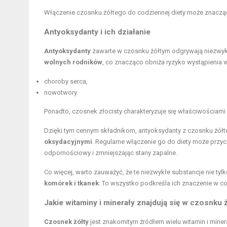
Włączenie czosnku żółtego do codziennej diety może znac
Antyoksydanty i ich działanie
Antyoksydanty
zawarte w czosnku żółtym odgrywają niezwykle
wolnych rodników
, co znacząco obniża ryzyko wystąpienia wi
choroby serca,
nowotwory.
Ponadto, czosnek złocisty charakteryzuje się właściwościami
Dzięki tym cennym składnikom, antyoksydanty z czosnku żół
oksydacyjnymi
. Regularne włączenie go do diety może przyc
odpornościowy i zmniejszając stany zapalne.
Co więcej, warto zauważyć, że te niezwykłe substancje nie ty
komórek i tkanek
. To wszystko podkreśla ich znaczenie w 
Jakie witaminy i minerały znajdują się w czosnku 
Czosnek żółty
jest znakomitym źródłem wielu witamin i mine