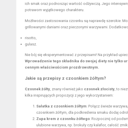
ich smak oraz podnosząc wartość odżywczą. Jego intensywny
potrawom wyjątkowego charakteru.
Możliwości zastosowania czosnku są naprawdę szerokie. Może
grillowanymi daniami oraz pieczonymi warzywami. Dodatkowo 
risotto,
gulasz.
Nie bój się eksperymentować z przepisami! Na przykład upie
Wprowadzenie tego składnika do swojej diety nie tylko u
cennym właściwościom prozdrowotnym.
Jakie są przepisy z czosnkiem żółtym?
Czosnek żółty
, znany również jako
czosnek złocisty
, to ni
kilka inspirujących propozycji z jego wykorzystaniem:
Sałatka z czosnkiem żółtym
: Połącz świeże warzywa
czosnkiem żółtym, dla podkreślenia smaku dodaj odrob
Zupa krem z czosnku żółtego
: Rozpocznij od podsma
ulubione warzywa, np. brokuły czy kalafior, całość zmik