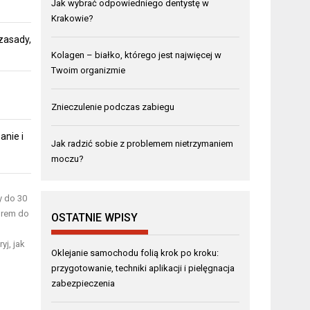
Jak wybrać odpowiedniego dentystę w
Krakowie?
zasady,
Kolagen – białko, którego jest najwięcej w
Twoim organizmie
Znieczulenie podczas zabiegu
anie i
Jak radzić sobie z problemem nietrzymaniem
moczu?
y do 30
orem do
OSTATNIE WPISY
j, jak
Oklejanie samochodu folią krok po kroku:
przygotowanie, techniki aplikacji i pielęgnacja
zabezpieczenia