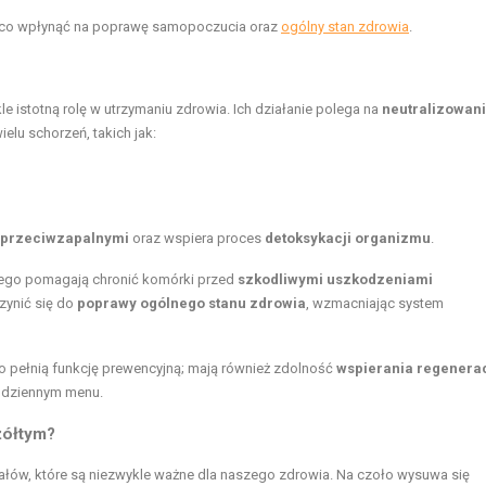
ząco wpłynąć na poprawę samopoczucia oraz
ogólny stan zdrowia
.
 istotną rolę w utrzymaniu zdrowia. Ich działanie polega na
neutralizowan
elu schorzeń, takich jak:
przeciwzapalnymi
oraz wspiera proces
detoksykacji organizmu
.
tego pomagają chronić komórki przed
szkodliwymi uszkodzeniami
zynić się do
poprawy ogólnego stanu zdrowia
, wzmacniając system
lko pełnią funkcję prewencyjną; mają również zdolność
wspierania regenerac
codziennym menu.
żółtym?
rałów, które są niezwykle ważne dla naszego zdrowia. Na czoło wysuwa się