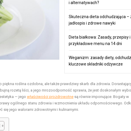
i alternatywach?
Skuteczna dieta odchudzająca – 
jadłospis i zdrowe nawyki
Dieta białkowa: Zasady, przepisy i
przykładowe menu na 14 dni
Weganizm: zasady diety, odchudz
kluczowe składniki odżywcze
lko piękna roślina ozdobna, ale także prawdziwy skarb dla zdrowia. Dorastając
 bujną rozetą liści, a jego mrozoodporność sprawia, że jest doskonałym wyb
 estetyka — jego
właściwości prozdrowotne
są równie imponujące. Bogaty w
poprawy ogólnego stanu zdrowia i wzmocnienia układu odpornościowego. Odkry
ć się jego walorami zdrowotnymi i kulinarnymi.