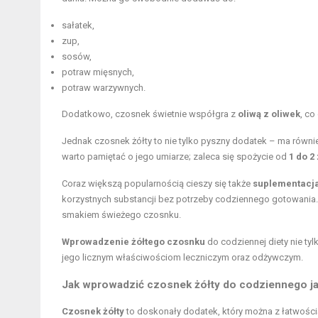
sałatek,
zup,
sosów,
potraw mięsnych,
potraw warzywnych.
Dodatkowo, czosnek świetnie współgra z
oliwą z oliwek
, co
Jednak czosnek żółty to nie tylko pyszny dodatek – ma równi
warto pamiętać o jego umiarze; zaleca się spożycie od
1 do 2
Coraz większą popularnością cieszy się także
suplementacj
korzystnych substancji bez potrzeby codziennego gotowania. T
smakiem świeżego czosnku.
Wprowadzenie żółtego czosnku
do codziennej diety nie ty
jego licznym właściwościom leczniczym oraz odżywczym.
Jak wprowadzić czosnek żółty do codziennego j
Czosnek żółty
to doskonały dodatek, który można z łatwośc