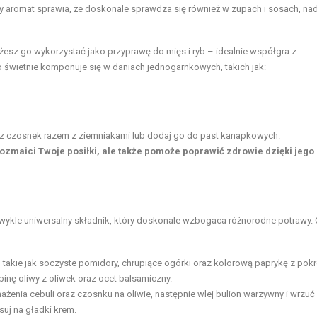
 aromat sprawia, że doskonale sprawdza się również w zupach i sosach, na
sz go wykorzystać jako przyprawę do mięs i ryb – idealnie współgra z
świetnie komponuje się w daniach jednogarnkowych, takich jak:
cz czosnek razem z ziemniakami lub dodaj go do past kanapkowych.
rozmaici Twoje posiłki, ale także pomoże poprawić zdrowie dzięki jego
ezwykle uniwersalny składnik, który doskonale wzbogaca różnorodne potrawy. 
, takie jak soczyste pomidory, chrupiące ogórki oraz kolorową paprykę z pok
inę oliwy z oliwek oraz ocet balsamiczny.
żenia cebuli oraz czosnku na oliwie, następnie wlej bulion warzywny i wrzuć
suj na gładki krem.