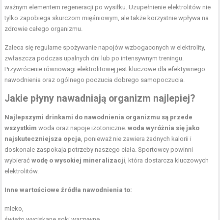
ważnym elementem regeneracji po wysiłku. Uzupełnienie elektrolitów nie
tylko zapobiega skurczom mięśniowym, ale także korzystnie wpływa na
zdrowie całego organizmu.
Zaleca się regularne spożywanie napojów wzbogaconych w elektrolity,
zwłaszcza podczas upalnych dni lub po intensywnym treningu.
Przywrócenie równowagi elektrolitowej jest kluczowe dla efektywnego
nawodnienia oraz ogólnego poczucia dobrego samopoczucia.
Jakie płyny nawadniają organizm najlepiej?
Najlepszymi drinkami do nawodnienia organizmu są przede
wszystkim
woda oraz napoje izotoniczne.
woda wyróżnia się jako
najskuteczniejsza opcja
, ponieważ nie zawiera żadnych kalorii i
doskonale zaspokaja potrzeby naszego ciała. Sportowcy powinni
wybierać
wodę o wysokiej mineralizacji
, która dostarcza kluczowych
elektrolitów.
Inne wartościowe źródła nawodnienia to:
mleko,
świeżo wyciskane soki warzywne.