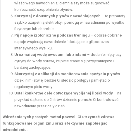
właściwego nawodnienia; ciemniejszy może sugerować
konieczność uzupełnienia płynów.
Korzystaj z doustnych płynów nawadniających
– te preparaty
szybko uzupełnią elektrolity i pomogą w nawadnianiu po wysiłku
fizycznym lub chorobie.
Pij napoje izotoniczne podczas treningu
– dobrze dobrane
napoje wspierają nawodnienie i dodają energii podczas
intensywnego wysiłku.
Urozmaicaj wodę owocami lub ziołami
– dodanie mięty czy
cytryny do wody sprawi, że picie stanie się przyjemniejsze i
bardziej zachęcające.
Skorzystaj z aplikacji do monitorowania spożycia płynów
–
dzięki nim łatwiej będzie Ci śledzić postępy i pamiętać o
regularnym piciu wody.
Ustal konkretne cele dotyczące wypijanej ilości wody
– na
przykład dążenie do 2 litrów dziennie pomoże Ci kontrolować
nawodnienie przez cały dzień.
Wdrożenie tych prostych metod pozwoli Ci utrzymać zdrowe
funkcjonowanie organizmu oraz efektywnie zapobiegać
odwodnieniu.