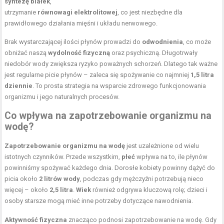
syntezę białek
,
utrzymanie
równowagi elektrolitowej
, co jest niezbędne dla
prawidłowego działania mięśni i układu nerwowego.
Brak wystarczającej ilości płynów prowadzi do
odwodnienia
, co może
obniżać naszą
wydolność fizyczną
oraz psychiczną. Długotrwały
niedobór wody zwiększa ryzyko poważnych schorzeń. Dlatego tak ważne
jest regularne picie płynów – zaleca się spożywanie co najmniej
1,5 litra
dziennie
. To prosta strategia na wsparcie zdrowego funkcjonowania
organizmu i jego naturalnych procesów.
Co wpływa na zapotrzebowanie organizmu na
wodę?
Zapotrzebowanie organizmu na wodę
jest uzależnione od wielu
istotnych czynników. Przede wszystkim,
płeć
wpływa na to, ile płynów
powinniśmy spożywać każdego dnia. Dorosłe kobiety powinny dążyć do
picia około
2 litrów wody
, podczas gdy mężczyźni potrzebują nieco
więcej – około
2,5 litra
.
Wiek
również odgrywa kluczową rolę; dzieci i
osoby starsze mogą mieć inne potrzeby dotyczące nawodnienia.
Aktywność fizyczna
znacząco podnosi zapotrzebowanie na wodę. Gdy