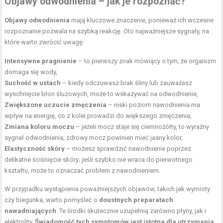
Objawy odwodnienia – jak je rozpoznać?
Objawy odwodnienia
mają kluczowe znaczenie, ponieważ ich wczesne
rozpoznanie pozwala na szybką reakcję. Oto najważniejsze sygnały, na
które warto zwrócić uwagę:
Intensywne pragnienie
– to pierwszy znak mówiący o tym, że organizm
domaga się wody,
Suchość w ustach
– kiedy odczuwasz brak śliny lub zauważasz
wyschnięcie błon śluzowych, może to wskazywać na odwodnienie,
Zwiększone uczucie zmęczenia
– niski poziom nawodnienia ma
wpływ na energię, co z kolei prowadzi do większego zmęczenia,
Zmiana koloru moczu
– jeżeli mocz staje się ciemnożółty, to wyraźny
sygnał odwodnienia; zdrowy mocz powinien mieć jasny kolor,
Elastyczność skóry
– możesz sprawdzić nawodnienie poprzez
delikatne ściśnięcie skóry; jeśli szybko nie wraca do pierwotnego
kształtu, może to oznaczać problem z nawodnieniem.
W przypadku wystąpienia poważniejszych objawów, takich jak wymioty
czy biegunka, warto pomyśleć o
doustnych preparatach
nawadniających
. Te środki skutecznie uzupełnią zarówno płyny, jak i
elektrolity.
Świadomość tych symptomów jest istotna dla utrzymania