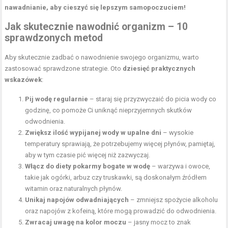
nawadnianie, aby cieszyć się lepszym samopoczuciem!
Jak skutecznie nawodnić organizm – 10
sprawdzonych metod
Aby skutecznie zadbać o nawodnienie swojego organizmu, warto
zastosować sprawdzone strategie. Oto
dziesięć praktycznych
wskazówek
:
Pij wodę regularnie
– staraj się przyzwyczaić do picia wody co
godzinę, co pomoże Ci uniknąć nieprzyjemnych skutków
odwodnienia.
Zwiększ ilość wypijanej wody w upalne dni
– wysokie
temperatury sprawiają, że potrzebujemy więcej płynów, pamiętaj,
aby w tym czasie pić więcej niż zazwyczaj.
Włącz do diety pokarmy bogate w wodę
–
warzywa i owoce
,
takie jak ogórki, arbuz czy truskawki, są doskonałym źródłem
witamin oraz naturalnych płynów.
Unikaj napojów odwadniających
– zmniejsz spożycie alkoholu
oraz napojów z kofeiną, które mogą prowadzić do odwodnienia.
Zwracaj uwagę na kolor moczu
– jasny mocz to znak