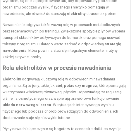
wyborem; są one zaprojektowane tak, aby odpowiadały potrzebom
organizmu podczas wysiłku fizycznego i nie tylko pomagają w
nawodnieniu, ale również dostarczają
elektrolity
utracone z potem.
Nawadnianie odgrywa także ważną rolę w procesach metabolicznych
oraz regeneracyjnych po treningu. Zwiększone spożycie płynów wspiera
transport składników odżywczych do komórek oraz pomaga usuwać
toksyny z organizmu. Dlatego warto zadbać o odpowiednią
strategię
nawodnienia
, która powinna stać się integralnym elementem rutyny
każdej aktywnej osoby.
Rola elektrolitów w procesie nawadniania
Elektrolity
odgrywają kluczową rolę w odpowiednim nawadnianiu
organizmu. Są to jony, takie jak
sód
,
potas
czy
magnez
, które pomagają
w utrzymaniu właściwej równowagi płynów. Odpowiadają za regulację
ciśnienia osmotycznego oraz wspierają prawidłowe funkcjonowanie
układu nerwowego
i
serca
. W sytuacjach intensywnego wysiłku
fizycznego lub podczas chorób prowadzących do odwodnienia, ich
dostarczanie staje się niezwykle istotne.
Płyny nawadniające często są bogate w te cenne składniki, co czyni je