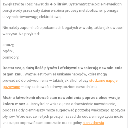
zwiększyć tę ilość nawet do
4-5 litrów
. Systematyczne picie niewielkich
porcji wody przez cały dzień wspiera procesy metaboliczne i pomaga
utrzymać równowagę elektrolitową.
Nie należy zapominać o pokarmach bogatych w wodę, takich jak owoce i
warzywa. Na przykład:
arbuzy,
ogórki,
pomidory.
Dostarczają dużą ilość płynów i efektywnie wspierają nawodnienie
organizmu.
Ważne jest również unikanie napojów, które mogą
prowadzić do odwodnienia — takich jak alkohol czy
słodzone napoje
gazowane
— aby zachować zdrowy poziom nawodnienia.
Można łatwo kontrolować stan nawodnienia poprzez obserwację
koloru moczu.
Jasny kolor wskazuje na odpowiednie nawodnienie,
podczas gdy ciemniejszy może sugerować potrzebę większego spożycia
płynów. Wprowadzenie tych prostych zasad do codziennego życia może
znacząco poprawić samopoczucie oraz ogólny
stan zdrowia
.