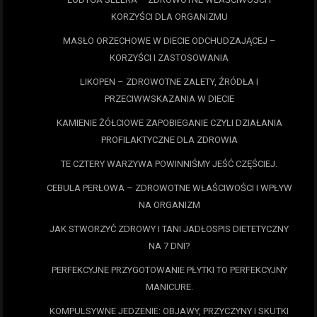
KORZYŚCI DLA ORGANIZMU
MASŁO ORZECHOWE W DIECIE ODCHUDZAJĄCEJ –
KORZYŚCI I ZASTOSOWANIA
LIKOPEN – ZDROWOTNE ZALETY, ŹRÓDŁA I
PRZECIWWSKAZANIA W DIECIE
KAMIENIE ŻÓŁCIOWE ZAPOBIEGANIE CZYLI DZIAŁANIA
PROFILAKTYCZNE DLA ZDROWIA
TE CZTERY WARZYWA POWINNIŚMY JEŚĆ CZĘŚCIEJ.
CEBULA PERŁOWA – ZDROWOTNE WŁAŚCIWOŚCI I WPŁYW
NA ORGANIZM
JAK STWORZYĆ ZDROWY I TANI JADŁOSPIS DIETETYCZNY
NA 7 DNI?
PERFEKCYJNE PRZYGOTOWANIE PŁYTKI TO PERFEKCYJNY
MANICURE.
KOMPULSYWNE JEDZENIE: OBJAWY, PRZYCZYNY I SKUTKI