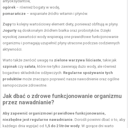
antyoksydantów,
ogórek
– również bogaty w wodę,
pomarańcze
– wspaniałe
źródło witamin
i płynów.
Zupy
to kolejny wartościowy element diety, ponieważ obfitują w płyny.
Jogurty
są doskonałym źródłem białka oraz probiotyków. Dzięki
wysokiej zawartości wody wspierają one prawidłowe funkcjonowanie
organizmu i pomagają uzupełnić płyny utracone podczas codziennych
aktywności.
Warto także zwrócić uwagę na
zielone warzywa liściaste
, takie jak
szpinak
czy
sałata
, które nie tylko zawierają dużo wody, ale również
bogactwo składników odżywczych.
Regularne spożywanie tych
produktów
może znacząco poprawić nasze nawodnienie oraz ogólne
samopoczucie zdrowotne.
Jak dbać o zdrowe funkcjonowanie organizmu
przez nawadnianie?
Aby zapewnić organizmowi prawidłowe funkcjonowanie,
niezbędne jest regularne nawadnianie.
Dorośli powinni dbać o to, aby
każdego dnia wypijać od
1,5 do 2 litrów wody
. W gorące dni warto