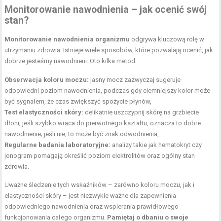
Monitorowanie nawodnienia – jak ocenić swój
stan?
Monitorowanie nawodnienia organizmu
odgrywa kluczową rolę w
utrzymaniu zdrowia. Istnieje wiele sposobów, które pozwalają ocenić, jak
dobrze jesteśmy nawodnieni. Oto kilka metod:
Obserwacja koloru moczu:
jasny mocz zazwyczaj sugeruje
odpowiedni poziom nawodnienia, podczas gdy ciemniejszy kolor może
być sygnałem, że czas zwiększyć spożycie płynów,
Test elastyczności skóry:
delikatnie uszczypnij skórę na grzbiecie
dłoni; jeśli szybko wraca do pierwotnego kształtu, oznacza to dobre
nawodnienie; jeśli nie, to może być znak odwodnienia,
Regularne badania laboratoryjne:
analizy takie jak hematokryt czy
jonogram pomagają określić poziom elektrolitów oraz ogólny stan
zdrowia.
Uważne śledzenie tych wskaźników – zarówno koloru moczu, jak i
elastyczności skóry – jest niezwykle ważne dla zapewnienia
odpowiedniego nawodnienia oraz wspierania prawidłowego
funkcjonowania całego organizmu.
Pamiętaj o dbaniu o swoje