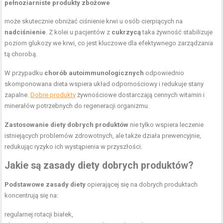
pełnoziarniste produkty zbożowe
może skutecznie obniżać ciśnienie krwi u osób cierpiących na
nadciśnienie
. Z kolei u pacjentów z
cukrzycą
taka żywność stabilizuje
poziom glukozy we krwi, co jest kluczowe dla efektywnego zarządzania
tą chorobą.
W przypadku
chorób autoimmunologicznych
odpowiednio
skomponowana dieta wspiera układ odpornościowy i redukuje stany
zapalne.
Dobre produkty
żywnościowe dostarczają cennych witamin i
minerałów potrzebnych do regeneracji organizmu.
Zastosowanie diety dobrych produktów
nie tylko wspiera leczenie
istniejących problemów zdrowotnych, ale także działa prewencyjnie,
redukując ryzyko ich wystąpienia w przyszłości.
Jakie są
zasady diety
dobrych produktów?
Podstawowe zasady diety
opierającej się na dobrych produktach
koncentrują się na:
regularnej rotacji białek,