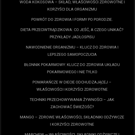
WODA KOKOSOWA – SKŁAD, WŁAŚCIWOŚCI ZDROWOTNE I
KORZYŚCI DLA ORGANIZMU
POWRÓT DO ZDROWIA I FORMY PO PORODZIE.
DIETA PRZECIWTRĄDZIKOWA: CO JEŚĆ, A CZEGO UNIKAĆ?
PRZYKŁADY JADŁOSPISU
NAWODNIENIE ORGANIZMU – KLUCZ DO ZDROWIA I
LEPSZEGO SAMOPOCZUCIA
BŁONNIK POKARMOWY: KLUCZ DO ZDROWIA UKŁADU
POKARMOWEGO I NIE TYLKO
POMARAŃCZE W DIECIE ODCHUDZAJĄCEJ –
WŁAŚCIWOŚCI I KORZYŚCI ZDROWOTNE
TECHNIKI PRZECHOWYWANIA ŻYWNOŚCI – JAK
ZACHOWAĆ ŚWIEŻOŚĆ?
MANGO – ZDROWE WŁAŚCIWOŚCI, SKŁADNIKI ODŻYWCZE
I KORZYŚCI ZDROWOTNE
MARCHEW — WŁAŚCIWOŚCI, SKŁADNIKI ODŻYWCZE I