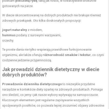
polecam
pieczoną rybę
, taką jak łosoś, w towarzystwie brokułów
gotowanych na parze.
W diecie skoncentrowanej na dobrych produktach nie brakuje również
zdrowych przekąsek. Oto kilka doskonałych propozycji:
jogurt naturalny
z miodem,
hummus
podany z surowymi warzywami,
orzechy.
Te proste dania nie tylko wspierają prawidłowe funkcjonowanie
organizmu, ale także oferują
różnorodność smaków i tekstur
, co czyni
codzienne jedzenie przyjemnością.
Jak prowadzić dziennik dietetyczny w diecie
dobrych produktów?
Prowadzenie dziennika dietetycznego
to niezwykle przydatne
narzędzie w kontekście diety opartej na zdrowych produktach. Pomaga
ono śledzić, co jemy i jak nasze wybory wpływają na samopoczucie.
Kluczowym elementem jest regularne zapisywanie wszystkich
spożywanych posiłków, co pozwala lepiej zrozumieć objawy zdrowotne