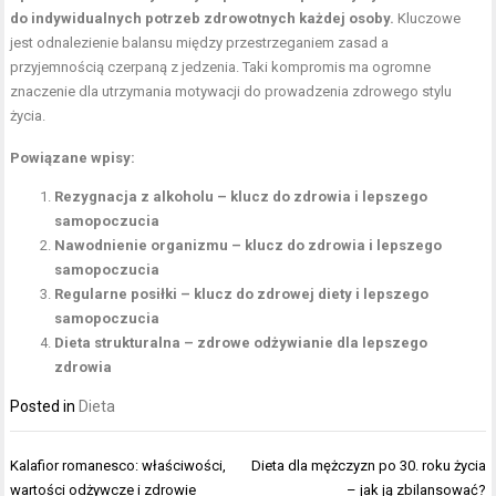
do indywidualnych potrzeb zdrowotnych każdej osoby.
Kluczowe
jest odnalezienie balansu między przestrzeganiem zasad a
przyjemnością czerpaną z jedzenia. Taki kompromis ma ogromne
znaczenie dla utrzymania motywacji do prowadzenia zdrowego stylu
życia.
Powiązane wpisy:
Rezygnacja z alkoholu – klucz do zdrowia i lepszego
samopoczucia
Nawodnienie organizmu – klucz do zdrowia i lepszego
samopoczucia
Regularne posiłki – klucz do zdrowej diety i lepszego
samopoczucia
Dieta strukturalna – zdrowe odżywianie dla lepszego
zdrowia
Posted in
Dieta
Nawigacja
Kalafior romanesco: właściwości,
Dieta dla mężczyzn po 30. roku życia
wpisu
wartości odżywcze i zdrowie
– jak ją zbilansować?