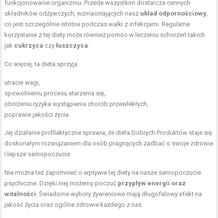
funkcjonowanie organizmu. Przede wszystkim dostarcza cennych
składników odżywczych, wzmacniających nasz
układ odpornościowy
,
co jest szczególnie istotne podczas walki z infekcjami. Regularne
korzystanie z tej diety może również pomóc w leczeniu schorzeń takich
jak
cukrzyca
czy
łuszczyca
.
Co więcej, ta dieta sprzyja:
utracie wagi,
spowolnieniu procesu starzenia się,
obniżeniu ryzyka wystąpienia chorób przewlekłych,
poprawie jakości życia.
Jej działanie profilaktyczne sprawia, że dieta Dobrych Produktów staje się
doskonałym rozwiązaniem dla osób pragnących zadbać o swoje zdrowie
i lepsze samopoczucie.
Nie można też zapomnieć o wpływie tej diety na nasze samopoczucie
psychiczne. Dzięki niej możemy poczuć
przypływ energii oraz
witalności
. Świadome wybory żywieniowe mają długofalowy efekt na
jakość życia oraz ogólne zdrowie każdego z nas.