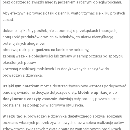
oraz dostrzegać związki między jedzeniem a różnymi dolegliwościami.
Aby efektywnie prowadzić taki dziennik, warto trzymać się kilku prostych
zasad:
dokumentuj każdy posiłek, nie zapominaj o przekąskach i napojach,
notuj ilość produktów oraz ich składników, co ułatwi identyfikację
potencjalnych alergenów,
obserwuj reakcje organizmu na konkretne pokarmy,
zapisuj wszelkie dolegliwości lub zmiany w samopoczuciu po spożyciu
określonych potraw,
korzystaj z aplikacji mobilnych lub dedykowanych zeszytów do
prowadzenia dziennika.
Dzięki tym notatkom
można dostrzec żywieniowe wzorce i podejmować
bardziej świadome decyzje dotyczące diety.
Mobilne aplikacje
lub
dedykowane zeszyty
znacznie ułatwiają cały proces, pozwalając na
prostą analizę postępów w zdrowym stylu życia.
W rezultacie
, prowadzenie dziennika dietetycznego sprzyja lepszemu
poznaniu własnych potrzeb żywieniowych oraz wspiera realizację celów
zdrowotnych związanych z dietą opartą na wartościowych produktach.