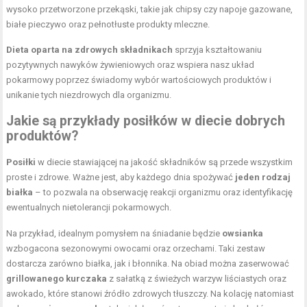
wysoko przetworzone przekąski, takie jak chipsy czy napoje gazowane,
białe pieczywo oraz pełnotłuste produkty mleczne.
Dieta oparta na zdrowych składnikach
sprzyja kształtowaniu
pozytywnych nawyków żywieniowych oraz wspiera nasz układ
pokarmowy poprzez świadomy wybór wartościowych produktów i
unikanie tych niezdrowych dla organizmu.
Jakie są przykłady posiłków w diecie dobrych
produktów?
Posiłki
w diecie stawiającej na jakość składników są przede wszystkim
proste i zdrowe. Ważne jest, aby każdego dnia spożywać
jeden rodzaj
białka
– to pozwala na obserwację reakcji organizmu oraz identyfikację
ewentualnych nietolerancji pokarmowych.
Na przykład, idealnym pomysłem na śniadanie będzie
owsianka
wzbogacona sezonowymi owocami oraz orzechami. Taki zestaw
dostarcza zarówno białka, jak i błonnika. Na obiad można zaserwować
grillowanego kurczaka
z sałatką z świeżych warzyw liściastych oraz
awokado, które stanowi źródło zdrowych tłuszczy. Na kolację natomiast