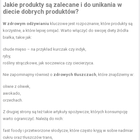
Jakie produkty są zalecane i do unikania w
diecie dobrych produktów?
W zdrowym odżywianiu
kluczowe jest rozpoznanie, które produkty są
korzystne, a które lepiej omijać. Warto włączyć do swojej diety źródła
białka, takie jak:
chude mięso – na przykład kurczak czy indyk,
ryby,
rośliny strączkowe, jak soczewica czy ciecierzyca.
Nie zapominajmy również o
zdrowych tłuszczach
, które znajdziemy w:
oliwie z oliwek,
awokado,
orzechach.
Z drugiej strony są też takie artykuły spożywcze, których konsumpcję
warto ograniczyć. Należą do nich:
fast foody i przetworzone słodycze, które często kryją w sobie nadmiar
cukru oraz tłuszczów trans,