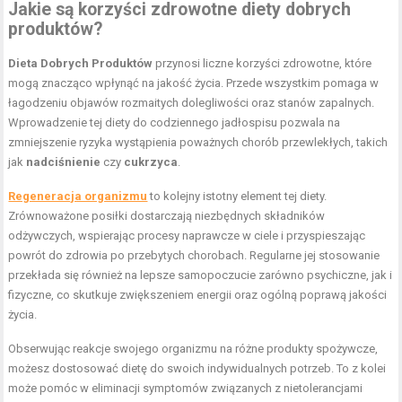
Jakie są korzyści zdrowotne diety dobrych
produktów?
Dieta Dobrych Produktów
przynosi liczne korzyści zdrowotne, które
mogą znacząco wpłynąć na jakość życia. Przede wszystkim pomaga w
łagodzeniu objawów rozmaitych dolegliwości oraz stanów zapalnych.
Wprowadzenie tej diety do codziennego jadłospisu pozwala na
zmniejszenie ryzyka wystąpienia poważnych chorób przewlekłych, takich
jak
nadciśnienie
czy
cukrzyca
.
Regeneracja organizmu
to kolejny istotny element tej diety.
Zrównoważone posiłki dostarczają niezbędnych składników
odżywczych, wspierając procesy naprawcze w ciele i przyspieszając
powrót do zdrowia po przebytych chorobach. Regularne jej stosowanie
przekłada się również na lepsze samopoczucie zarówno psychiczne, jak i
fizyczne, co skutkuje zwiększeniem energii oraz ogólną poprawą jakości
życia.
Obserwując reakcje swojego organizmu na różne produkty spożywcze,
możesz dostosować dietę do swoich indywidualnych potrzeb. To z kolei
może pomóc w eliminacji symptomów związanych z nietolerancjami