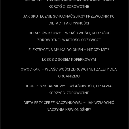
KORZYŚCI ZDROWOTNE
JAK SKUTECZNIE SCHUDNĄĆ 20 KG? PRZEWODNIK PO
DIETACH I AKTYWNOŚCI
BURAK ĆWIKŁOWY – WŁAŚCIWOŚCI, KORZYŚCI
ZDROWOTNE I WARTOŚCI ODŻYWCZE
ELEKTRYCZNA MYJKA DO OKIEN – HIT CZY MIT?
ŁOSOŚ Z SOSEM KOPERKOWYM
OWOC KAKI – WŁAŚCIWOŚCI ZDROWOTNE I ZALETY DLA
ORGANIZMU
OGÓREK SZKLARNIOWY – WŁAŚCIWOŚCI, UPRAWA I
KORZYŚCI ZDROWOTNE
DIETA PRZY CERZE NACZYNKOWEJ – JAK WZMOCNIĆ
NACZYNIA KRWIONOŚNE?