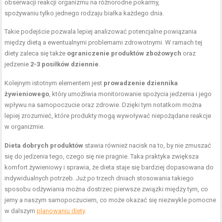
obserwacji reakcji organizmu na różnorodne pokarmy,
spożywaniu tylko jednego rodzaju białka każdego dnia.
Takie podejście pozwala lepiej analizować potencjalne powiązania
między dietą a ewentualnymi problemami zdrowotnymi. W ramach tej
diety zaleca się także
ograniczenie produktów zbożowych
oraz
jedzenie
2-3 posiłków dziennie
.
Kolejnym istotnym elementem jest
prowadzenie dziennika
żywieniowego
, który umożliwia monitorowanie spożycia jedzenia i jego
wpływu na samopoczucie oraz zdrowie. Dzięki tym notatkom można
lepiej zrozumieć, które produkty mogą wywoływać niepożądane reakcje
w organizmie.
Dieta dobrych produktów
stawia również nacisk na to, by nie zmuszać
się do jedzenia tego, czego się nie pragnie. Taka praktyka zwiększa
komfort żywieniowy i sprawia, że dieta staje się bardziej dopasowana do
indywidualnych potrzeb. Już po trzech dniach stosowania takiego
sposobu odżywiania można dostrzec pierwsze związki między tym, co
jemy a naszym samopoczuciem, co może okazać się niezwykle pomocne
w dalszym
planowaniu diety
.