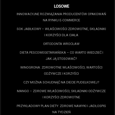
LOSOWE
INNOWACYJNE ROZWIĄZANIA PRODUCENTÓW OPAKOWAŃ
NA RYNKU E-COMMERCE
SOK JABŁKOWY – WŁAŚCIWOŚCI ZDROWOTNE, SKŁADNIKI
I KORZYŚCI DLA CIAŁA
ORTODONTA WROCŁAW
DIETA PESCOWEGETARIAŃSKA – CO WARTO WIEDZIEĆ I
JAK JĄ STOSOWAĆ?
WINOGRONA: ZDROWOTNE WŁAŚCIWOŚCI, WARTOŚCI
ODŻYWCZE I KORZYŚCI
CZY MOŻNA SCHUDNĄĆ NA DIECIE PUDEŁKOWEJ?
MANGO – ZDROWE WŁAŚCIWOŚCI, SKŁADNIKI ODŻYWCZE
I KORZYŚCI ZDROWOTNE
PRZYKŁADOWY PLAN DIETY: ZDROWE NAWYKI I JADŁOSPIS
NA TYDZIEŃ