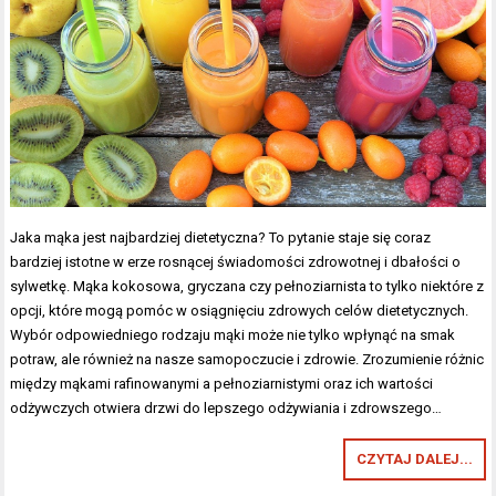
Jaka mąka jest najbardziej dietetyczna? To pytanie staje się coraz
bardziej istotne w erze rosnącej świadomości zdrowotnej i dbałości o
sylwetkę. Mąka kokosowa, gryczana czy pełnoziarnista to tylko niektóre z
opcji, które mogą pomóc w osiągnięciu zdrowych celów dietetycznych.
Wybór odpowiedniego rodzaju mąki może nie tylko wpłynąć na smak
potraw, ale również na nasze samopoczucie i zdrowie. Zrozumienie różnic
między mąkami rafinowanymi a pełnoziarnistymi oraz ich wartości
odżywczych otwiera drzwi do lepszego odżywiania i zdrowszego…
CZYTAJ DALEJ...