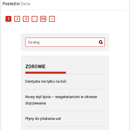
Posted in
Dieta
1
2
3
…
56
»
ZDROWIE
Dentysta nie tylko na ból
Nowy styl życia – wegetarianizm w okresie
dojrzewania
Płyny do płukania ust