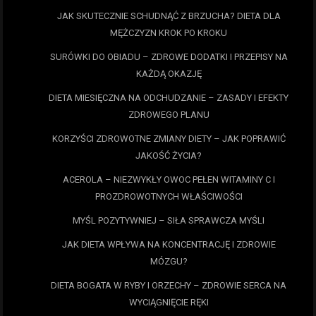
JAK SKUTECZNIE SCHUDNĄĆ Z BRZUCHA? DIETA DLA
MĘŻCZYZN KROK PO KROKU
SURÓWKI DO OBIADU – ZDROWE DODATKI I PRZEPISY NA
KAŻDĄ OKAZJĘ
DIETA MIESIĘCZNA NA ODCHUDZANIE – ZASADY I EFEKTY
ZDROWEGO PLANU
KORZYŚCI ZDROWOTNE ZMIANY DIETY – JAK POPRAWIĆ
JAKOŚĆ ŻYCIA?
ACEROLA – NIEZWYKŁY OWOC PEŁEN WITAMINY C I
PROZDROWOTNYCH WŁAŚCIWOŚCI
MYŚL POZYTYWNIEJ – SIŁA SPRAWCZA MYŚLI
JAK DIETA WPŁYWA NA KONCENTRACJĘ I ZDROWIE
MÓZGU?
DIETA BOGATA W RYBY I ORZECHY – ZDROWIE SERCA NA
WYCIĄGNIĘCIE RĘKI