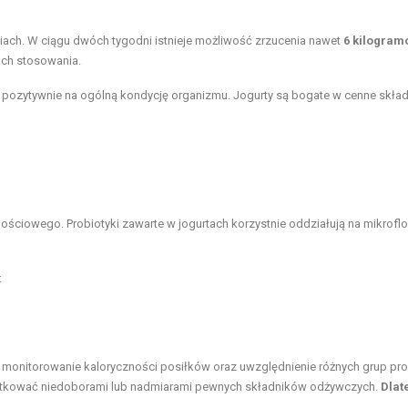
iach. W ciągu dwóch tygodni istnieje możliwość zrzucenia nawet
6 kilogram
ach stosowania.
ywa pozytywnie na ogólną kondycję organizmu. Jogurty są bogate w cenne skład
ściowego. Probiotyki zawarte w jogurtach korzystnie oddziałują na mikroflo
:
ż monitorowanie kaloryczności posiłków oraz uwzględnienie różnych grup p
utkować niedoborami lub nadmiarami pewnych składników odżywczych.
Dlat