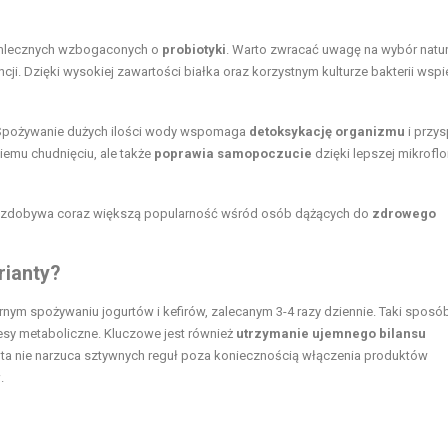
w mlecznych wzbogaconych o
probiotyki
. Warto zwracać uwagę na wybór natu
i. Dzięki wysokiej zawartości białka oraz korzystnym kulturze bakterii wspi
Spożywanie dużych ilości wody wspomaga
detoksykację organizmu
i przy
kiemu chudnięciu, ale także
poprawia samopoczucie
dzięki lepszej mikroflo
wa zdobywa coraz większą popularność wśród osób dążących do
zdrowego
rianty?
arnym spożywaniu jogurtów i kefirów, zalecanym 3-4 razy dziennie. Taki sposó
cesy metaboliczne. Kluczowe jest również
utrzymanie ujemnego bilansu
 ta nie narzuca sztywnych reguł poza koniecznością włączenia produktów
w
.