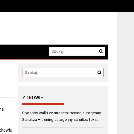
a
ZDROWIE
ne
Sposoby walki ze stresem: trening autogenny
Schultza – trening autogenny schultza tekst
zdrowiu