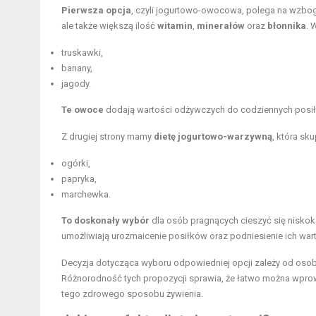
Pierwsza opcja
, czyli jogurtowo-owocowa, polega na wzbog
ale także większą ilość
witamin
,
minerałów
oraz
błonnika
. 
truskawki,
banany,
jagody.
Te owoce
dodają wartości odżywczych do codziennych posi
Z drugiej strony mamy
dietę jogurtowo-warzywną
, która sk
ogórki,
papryka,
marchewka.
To doskonały wybór
dla osób pragnących cieszyć się niskoka
umożliwiają urozmaicenie posiłków oraz podniesienie ich war
Decyzja dotycząca wyboru odpowiedniej opcji zależy od osob
Różnorodność tych propozycji sprawia, że łatwo można wprow
tego zdrowego sposobu żywienia.