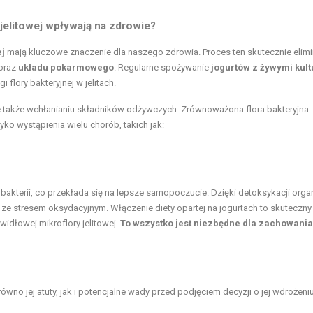
 jelitowej wpływają na zdrowie?
ej
mają kluczowe znaczenie dla naszego zdrowia. Proces ten skutecznie elimi
oraz
układu pokarmowego
. Regularne spożywanie
jogurtów z żywymi kul
 flory bakteryjnej w jelitach.
, ale także wchłanianiu składników odżywczych. Zrównoważona flora bakteryjna
ko wystąpienia wielu chorób, takich jak:
akterii, co przekłada się na lepsze samopoczucie. Dzięki detoksykacji org
e ze stresem oksydacyjnym. Włączenie diety opartej na jogurtach to skuteczny
idłowej mikroflory jelitowej.
To wszystko jest niezbędne dla zachowania
ówno jej atuty, jak i potencjalne wady przed podjęciem decyzji o jej wdrożeniu