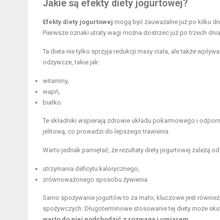
Jakie są efekty diety jogurtowej?
Efekty diety jogurtowej
mogą być zauważalne już po kilku dn
Pierwsze oznaki utraty wagi można dostrzec już po trzech dni
Ta dieta nie tylko sprzyja redukcji masy ciała, ale także wpł
odżywcze, takie jak:
witaminy,
wapń,
białko.
Te składniki wspierają zdrowie układu pokarmowego i odporno
jelitową, co prowadzi do lepszego trawienia.
Warto jednak pamiętać, że rezultaty diety jogurtowej zależą od
utrzymania deficytu kalorycznego,
zrównoważonego sposobu żywienia.
Samo spożywanie jogurtów to za mało; kluczowe jest równie
spożywczych. Długoterminowe stosowanie tej diety może sk
warto do niej podchodzić z rozwagą i umiarem.