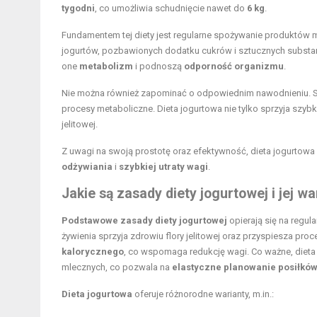
tygodni
, co umożliwia schudnięcie nawet do
6 kg
.
Fundamentem tej diety jest regularne spożywanie produktó
jogurtów, pozbawionych dodatku cukrów i sztucznych substancj
one
metabolizm
i podnoszą
odporność organizmu
.
Nie można również zapominać o odpowiednim nawodnieniu. 
procesy metaboliczne. Dieta jogurtowa nie tylko sprzyja szyb
jelitowej.
Z uwagi na swoją prostotę oraz efektywność, dieta jogurto
odżywiania
i
szybkiej utraty wagi
.
Jakie są zasady diety jogurtowej i jej wa
Podstawowe zasady diety jogurtowej
opierają się na regul
żywienia sprzyja zdrowiu flory jelitowej oraz przyspiesza pro
kalorycznego
, co wspomaga redukcję wagi. Co ważne, dieta
mlecznych, co pozwala na
elastyczne planowanie posiłkó
Dieta jogurtowa
oferuje różnorodne warianty, m.in.: