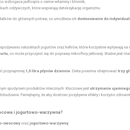
o wzbogaca jadłospis o cenne witaminy i błonnik,
nikach odżywczych, które wspierają detoksykację organizmu.
odatków do głównych potraw, co umożliwia ich
dostosowanie do indywidua
 spożywaniu naturalnych jogurtów oraz kefirów, które korzystnie wpływają na
gurtu
, co może przyczynić się do poprawy mikroflory jelitowej. Ważne jest rów
ć przynajmniej
1,5 litra płynów dziennie
. Dieta powinna obejmować
trzy g
.
anym spożyciem produktów mlecznych. Kluczowe jest
utrzymanie ujemneg
dchudzania. Pamiętajmy, że aby dostrzec pozytywne efekty i korzyści zdrowo
owocowa i jogurtowo-warzywna?
wo-owocowy
oraz
jogurtowo-warzywny
.