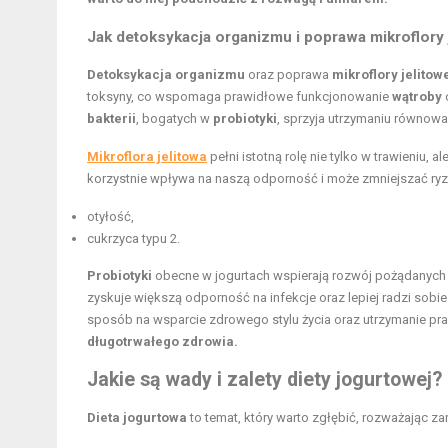
Jak
detoksykacja organizmu
i poprawa mikroflory
Detoksykacja organizmu
oraz poprawa
mikroflory jelitow
toksyny, co wspomaga prawidłowe funkcjonowanie
wątroby
bakterii
, bogatych w
probiotyki
, sprzyja utrzymaniu równowagi
Mikroflora jelitowa
pełni istotną rolę nie tylko w trawieniu
korzystnie wpływa na naszą odporność i może zmniejszać ryzy
otyłość,
cukrzyca typu 2.
Probiotyki
obecne w jogurtach wspierają rozwój pożądanych b
zyskuje większą odporność na infekcje oraz lepiej radzi sobi
sposób na wsparcie zdrowego stylu życia oraz utrzymanie praw
długotrwałego zdrowia.
Jakie są wady i zalety diety jogurtowej?
Dieta jogurtowa
to temat, który warto zgłębić, rozważając zar