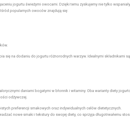
aceniu jogurtu świeżymi owocami. Dzięki temu zyskujemy nie tylko wspaniał
Wśród popularnych owoców znajdują się:
łków.
upia się na dodaniu do jogurtu różnorodnych warzyw. Idealnymi składnikami są
lorycznymi daniami bogatymi w błonnik i witaminy. Oba warianty diety jogurt
tości odżywczej.
istych preferencji smakowych oraz indywidualnych celów dietetycznych.
adzać nowe smaki i tekstury do swojej diety, co sprzyja długotrwałemu sto