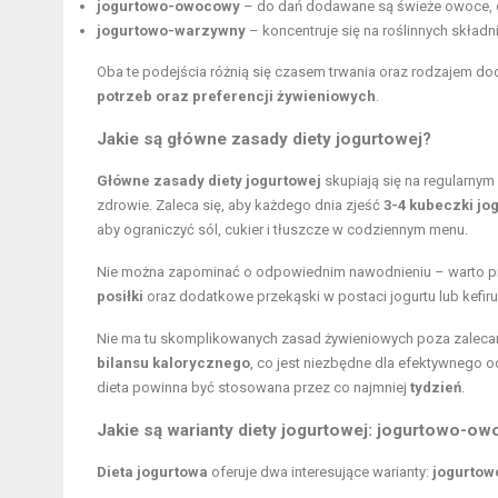
jogurtowo-owocowy
– do dań dodawane są świeże owoce, c
jogurtowo-warzywny
– koncentruje się na roślinnych skład
Oba te podejścia różnią się czasem trwania oraz rodzajem d
potrzeb oraz preferencji żywieniowych
.
Jakie są główne zasady diety jogurtowej?
Główne zasady diety jogurtowej
skupiają się na regularnym
zdrowie. Zaleca się, aby każdego dnia zjeść
3-4 kubeczki jo
aby ograniczyć sól, cukier i tłuszcze w codziennym menu.
Nie można zapominać o odpowiednim nawodnieniu – warto pi
posiłki
oraz dodatkowe przekąski w postaci jogurtu lub kefiru
Nie ma tu skomplikowanych zasad żywieniowych poza zalec
bilansu kalorycznego
, co jest niezbędne dla efektywnego o
dieta powinna być stosowana przez co najmniej
tydzień
.
Jakie są warianty diety jogurtowej: jogurtowo-
Dieta jogurtowa
oferuje dwa interesujące warianty:
jogurto