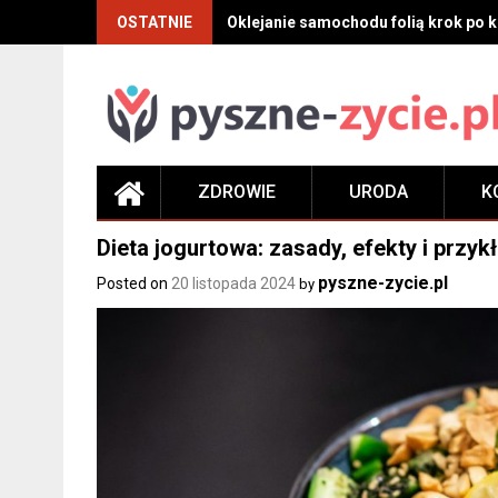
Skip
OSTATNIE
Oklejanie samochodu folią krok po kr
to
content
ZDROWIE
URODA
K
Dieta jogurtowa: zasady, efekty i przyk
pyszne-zycie.pl
Posted on
20 listopada 2024
by