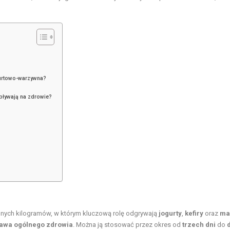
gurtowo-warzywna?
wpływają na zdrowie?
dnych kilogramów, w którym kluczową rolę odgrywają
jogurty
,
kefiry
oraz
ma
awa ogólnego zdrowia
. Można ją stosować przez okres od
trzech dni
do