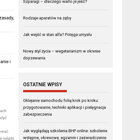
Szparagi – dlaczego warto je jeść?
zasady,
Rodzaje aparatów na zęby
Jak wejść w stan alfa? Potęga umysłu
Nowy styl życia – wegetarianizm w okresie
dojrzewania
anie i
OSTATNIE WPISY
Oklejanie samochodu folią krok po kroku:
przygotowanie, techniki aplikacji i pielęgnacja
tach
zabezpieczenia
ażyć
Jak wyglądają szkolenia BHP online: szkolenie
sować
wstępne, okresowe, egzamin i zaświadczenie
e należy