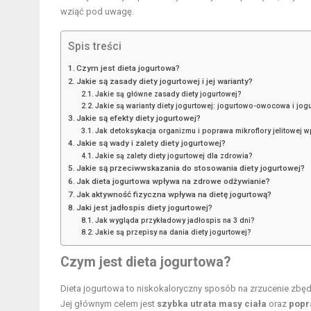
wziąć pod uwagę.
Spis treści
Czym jest dieta jogurtowa?
Jakie są zasady diety jogurtowej i jej warianty?
Jakie są główne zasady diety jogurtowej?
Jakie są warianty diety jogurtowej: jogurtowo-owocowa i jo
Jakie są efekty diety jogurtowej?
Jak detoksykacja organizmu i poprawa mikroflory jelitowej 
Jakie są wady i zalety diety jogurtowej?
Jakie są zalety diety jogurtowej dla zdrowia?
Jakie są przeciwwskazania do stosowania diety jogurtowej?
Jak dieta jogurtowa wpływa na zdrowe odżywianie?
Jak aktywność fizyczna wpływa na dietę jogurtową?
Jaki jest jadłospis diety jogurtowej?
Jak wygląda przykładowy jadłospis na 3 dni?
Jakie są przepisy na dania diety jogurtowej?
Czym jest dieta jogurtowa?
Dieta jogurtowa to niskokaloryczny sposób na zrzucenie zbę
Jej głównym celem jest
szybka utrata masy ciała
oraz
popr