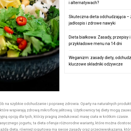
i alternatywach?
Skuteczna dieta odchudzająca – 
jadłospis i zdrowe nawyki
Dieta białkowa: Zasady, przepisy i
przykładowe menu na 14 dni
Weganizm: zasady diety, odchudz
kluczowe składniki odżywcze
ób na szybkie odchudzanie i poprawę zdrowia. Oparty na naturalnych produk
 które wspierają zdrową mikroflorę jelitową. Użytkownicy tej diety mogą zauw
kcyjną opcją dla tych, którzy pragną zredukować masę ciała w krótkim czasie.
asycznego jogurtu, ta dieta oferuje różnorodne warianty, które można dosto
 każda dieta, również jogurtowa ma swoje zasady oraz przeciwwskazania, któr