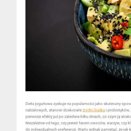
Dieta jogurtowa zyskuje na popularności jako skuteczny spos
nabiałowych, stanowi doskonałe
źródło białka
i probiotyków,
pierwsze efekty już po zaledwie kilku dniach, co czyni ją atra
Niezależnie od tego, czy jesteś fanem owoców, warzyw, czy kl
do indywidualnych preferencji. Warto jednak pamiętać, że jak