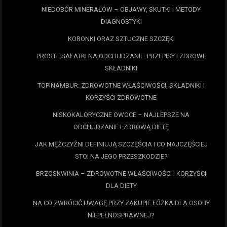
NIEDOBÓR MINERAŁÓW – OBJAWY, SKUTKI I METODY
DIAGNOSTYKI
KORONKI ORAZ SZTUCZNE SZCZĘKI
PROSTE SAŁATKI NA ODCHUDZANIE: PRZEPISY I ZDROWE
SKŁADNIKI
TOPINAMBUR: ZDROWOTNE WŁAŚCIWOŚCI, SKŁADNIKI I
KORZYŚCI ZDROWOTNE
NISKOKALORYCZNE OWOCE – NAJLEPSZE NA
ODCHUDZANIE I ZDROWĄ DIETĘ
JAK MĘŻCZYŹNI DEFINIUJĄ SZCZĘŚCIA I CO NAJCZĘŚCIEJ
STOI NA JEGO PRZESZKODZIE?
BRZOSKWINIA – ZDROWOTNE WŁAŚCIWOŚCI I KORZYŚCI
DLA DIETY
NA CO ZWRÓCIĆ UWAGĘ PRZY ZAKUPIE ŁÓŻKA DLA OSOBY
NIEPEŁNOSPRAWNEJ?