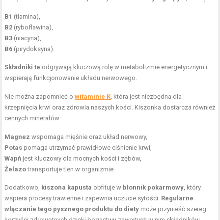
B1
(tiamina),
B2
(ryboflawina),
B3
(niacyna),
B6
(pirydoksyna).
Składniki te
odgrywają kluczową rolę w metabolizmie energetycznym i
wspierają funkcjonowanie układu nerwowego.
Nie można zapomnieć o
witaminie K
, która jest niezbędna dla
krzepnięcia krwi oraz zdrowia naszych kości. Kiszonka dostarcza również
cennych minerałów:
Magnez
wspomaga mięśnie oraz układ nerwowy,
Potas
pomaga utrzymać prawidłowe ciśnienie krwi,
Wapń
jest kluczowy dla mocnych kości i zębów,
Żelazo
transportuje tlen w organizmie.
Dodatkowo,
kiszona kapusta
obfituje w
błonnik pokarmowy
, który
wspiera procesy trawienne i zapewnia uczucie sytości.
Regularne
włączanie tego pysznego produktu do diety
może przynieść szereg
korzyści zdrowotnych dzięki bogactwu zawartych w nim składników