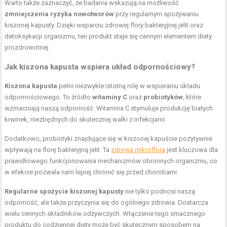
Warto także zaznaczyć, że badania wskazują na możliwość
zmniejszenia ryzyka nowotworów
przy regularnym spożywaniu
kiszonej kapusty. Dzięki wsparciu zdrowej flory bakteryjnej jelit oraz
detoksykacji organizmu, ten produkt staje się cennym elementem diety
prozdrowotnej.
Jak kiszona kapusta wspiera układ odpornościowy?
Kiszona kapusta
pełni niezwykle istotną rolę w wspieraniu układu
odpornościowego. To źródło
witaminy C
oraz
probiotyków
, które
wzmacniają naszą odporność. Witamina C stymuluje produkcję białych
krwinek, niezbędnych do skutecznej walki z infekcjami.
Dodatkowo, probiotyki znajdujące się w kiszonej kapuście pozytywnie
wpływają na florę bakteryjną jelit. Ta
zdrowa mikroflora
jest kluczowa dla
prawidłowego funkcjonowania mechanizmów obronnych organizmu, co
w efekcie pozwala nam lepiej chronić się przed chorobami.
Regularne spożycie kiszonej kapusty
nie tylko podnosi naszą
odporność, ale także przyczynia się do ogólnego zdrowia. Dostarcza
wielu cennych składników odżywczych. Włączenie tego smacznego
produktu do codziennej diety może być skutecznym sposobem na