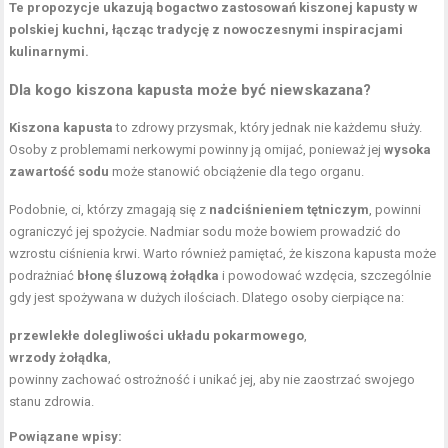
Te propozycje ukazują bogactwo zastosowań kiszonej kapusty w
polskiej kuchni, łącząc tradycję z nowoczesnymi inspiracjami
kulinarnymi.
Dla kogo kiszona kapusta może być niewskazana?
Kiszona kapusta
to zdrowy przysmak, który jednak nie każdemu służy.
Osoby z problemami nerkowymi powinny ją omijać, ponieważ jej
wysoka
zawartość sodu
może stanowić obciążenie dla tego organu.
Podobnie, ci, którzy zmagają się z
nadciśnieniem tętniczym
, powinni
ograniczyć jej spożycie. Nadmiar sodu może bowiem prowadzić do
wzrostu ciśnienia krwi. Warto również pamiętać, że kiszona kapusta może
podrażniać
błonę śluzową żołądka
i powodować wzdęcia, szczególnie
gdy jest spożywana w dużych ilościach. Dlatego osoby cierpiące na:
przewlekłe dolegliwości układu pokarmowego
,
wrzody żołądka
,
powinny zachować ostrożność i unikać jej, aby nie zaostrzać swojego
stanu zdrowia.
Powiązane wpisy: