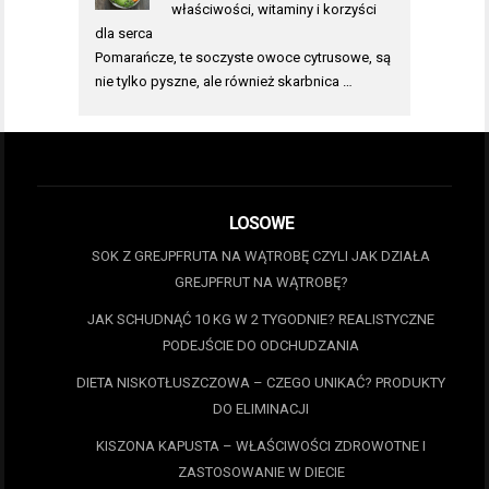
właściwości, witaminy i korzyści
dla serca
Pomarańcze, te soczyste owoce cytrusowe, są
nie tylko pyszne, ale również skarbnica …
LOSOWE
SOK Z GREJPFRUTA NA WĄTROBĘ CZYLI JAK DZIAŁA
GREJPFRUT NA WĄTROBĘ?
JAK SCHUDNĄĆ 10 KG W 2 TYGODNIE? REALISTYCZNE
PODEJŚCIE DO ODCHUDZANIA
DIETA NISKOTŁUSZCZOWA – CZEGO UNIKAĆ? PRODUKTY
DO ELIMINACJI
KISZONA KAPUSTA – WŁAŚCIWOŚCI ZDROWOTNE I
ZASTOSOWANIE W DIECIE