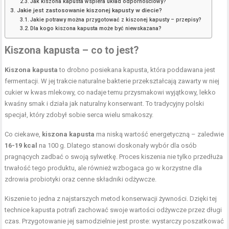
Jak kiszona kapusta wspiera układ odpornościowy?
Jakie jest zastosowanie kiszonej kapusty w diecie?
Jakie potrawy można przygotować z kiszonej kapusty – przepisy?
Dla kogo kiszona kapusta może być niewskazana?
Kiszona kapusta – co to jest?
Kiszona kapusta
to drobno posiekana kapusta, która poddawana jest
fermentacji. W jej trakcie naturalne bakterie przekształcają zawarty w niej
cukier w kwas mlekowy, co nadaje temu przysmakowi wyjątkowy, lekko
kwaśny smak i działa jak naturalny konserwant. To tradycyjny polski
specjał, który zdobył sobie serca wielu smakoszy.
Co ciekawe,
kiszona kapusta
ma niską wartość energetyczną – zaledwie
16-19 kcal
na 100 g. Dlatego stanowi doskonały wybór dla osób
pragnących zadbać o swoją sylwetkę. Proces kiszenia nie tylko przedłuża
trwałość tego produktu, ale również wzbogaca go w korzystne dla
zdrowia probiotyki oraz cenne składniki odżywcze.
Kiszenie to jedna z najstarszych metod konserwacji żywności. Dzięki tej
technice kapusta potrafi zachować swoje wartości odżywcze przez długi
czas. Przygotowanie jej samodzielnie jest proste: wystarczy poszatkować