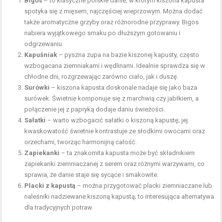
Bigos
– to klasyczne polskie danie, w którym kiszona kapusta
spotyka się z mięsem, najczęściej wieprzowym. Można dodać
także aromatyczne grzyby oraz różnorodne przyprawy. Bigos
nabiera wyjątkowego smaku po dłuższym gotowaniu i
odgrzewaniu.
Kapuśniak
– pyszna zupa na bazie kiszonej kapusty, często
wzbogacana ziemniakami i wędlinami. Idealnie sprawdza się w
chłodne dni, rozgrzewając zarówno ciało, jak i duszę.
Surówki
– kiszona kapusta doskonale nadaje się jako baza
surówek. Świetnie komponuje się z marchwią czy jabłkiem, a
połączenie jej z papryką dodaje daniu świeżości.
Sałatki
– warto wzbogacić sałatki o kiszoną kapustę; jej
kwaskowatość świetnie kontrastuje ze słodkimi owocami oraz
orzechami, tworząc harmonijną całość.
Zapiekanki
– ta znakomita kapusta może być składnikiem
zapiekanki ziemniaczanej z serem oraz różnymi warzywami, co
sprawia, że danie staje się sycące i smakowite.
Placki z kapustą
– można przygotować placki ziemniaczane lub
naleśniki nadziewane kiszoną kapustą; to interesująca alternatywa
dla tradycyjnych potraw.