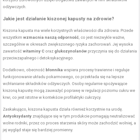
odżywczych.
Jakie jest działanie kiszonej kapusty na zdrowie?
Kiszona kapusta ma wiele korzystnych właściwości dla zdrowia. Przede
wszystkim
wzmacnia naszą odporność
, co jest niezwykle ważne,
szczególnie w okresach zwiększonego ryzyka zachorowań. Jej wysoka
zawartość
witaminy C
oraz
glukozynolanów
przyczynia się do działania
przeciwzapalnego i detoksykacyjnego.
Dodatkowo, obecność
błonnika
wspiera procesy trawienne i reguluje
funkcjonowanie układu pokarmowego, co przekłada się na lepsze
wchłanianie składników odżywczych. Osoby regularnie spożywające
kiszoną kapustę mogą zauważyć poprawę w regulacji poziomu cukru we
krwi, co jest istotne w kontekście profilaktyki cukrzycy.
Zaskakująco, kiszona kapusta działa również korzystnie na urodę.
Antyoksydanty
znajdujące się w tym produkcie pomagają neutralizować
wolne rodniki, przez co proces starzenia skóry może zachodzić wolniej, a
jej wygląd staje się bardziej promienny.