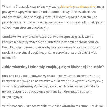
Witamina C oraz glukozynolany wykazują
działanie przeciwzapalne
i mają
pozytywny wpływ na nasz układ odpornościowy. Przeciwutleniacze
obecne w kapuście pomagają również w detoksykacji organizmu, co
przekłada się na niższe ryzyko nowotworów – chronią one komórki przed
szkodliwym stresem oksydacyjnym.
Smakowe walory
oraz korzyści zdrowotne sprawiają, że kiszona
kapusta może przyczynić się do obniżenia poziomu
cholesterolu we
krwi
. Nic więc dziwnego, że zdobywa coraz większą popularność jako
produkt korzystny dla ogólnego stanu zdrowia oraz profilaktyki wielu
schorzeń.
Jakie witaminy i minerały znajdują się w kiszonej kapuście?
Kiszona kapusta
to prawdziwy skarb pełen witamin i minerałów, które
korzystnie wpływają na nasze zdrowie. Szczególnie wyróżnia się wysoką
zawartością
witaminy C
, niezwykle ważnej dla efektywnego działania
układu odpornościowego oraz ochrony komórek przed stresem
oksydacyjnym.
W tej smacznej kiszonce znajdziemy także
witaminy z grupy B
, takie jak: