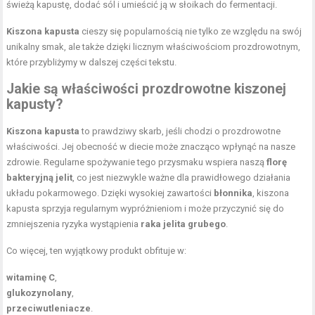
świeżą kapustę, dodać sól i umieścić ją w słoikach do fermentacji.
Kiszona kapusta
cieszy się popularnością nie tylko ze względu na swój
unikalny smak, ale także dzięki licznym właściwościom prozdrowotnym,
które przybliżymy w dalszej części tekstu.
Jakie są właściwości prozdrowotne kiszonej
kapusty?
Kiszona kapusta
to prawdziwy skarb, jeśli chodzi o prozdrowotne
właściwości. Jej obecność w diecie może znacząco wpłynąć na nasze
zdrowie. Regularne spożywanie tego przysmaku wspiera naszą
florę
bakteryjną jelit
, co jest niezwykle ważne dla prawidłowego działania
układu pokarmowego. Dzięki wysokiej zawartości
błonnika
, kiszona
kapusta sprzyja regularnym wypróżnieniom i może przyczynić się do
zmniejszenia ryzyka wystąpienia
raka jelita grubego
.
Co więcej, ten wyjątkowy produkt obfituje w:
witaminę C
,
glukozynolany
,
przeciwutleniacze
.