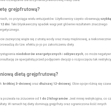
ietę grejpfrutową?
dniach, co przyciąga wielu entuzjastów. Użytkownicy często obserwują
szybką
e
12 dni
. Taki błyskawiczny spadek wagi jest głównie rezultatem znacznego
nergetycznego.
cie zazwyczaj wiąże się z utratą wody oraz masy mięśniowej, a niekoniecznie
prowadzą do tzw. efektu jo-jo po zakończeniu diety.
wystąpienia
niedoborów energetycznych
i
odżywczych
, co może negatyw
onsultację ze specjalistą przed podjęciem decyzji o rozpoczęciu tak restrykc
dniową dietą grejpfrutową?
h:
krótkiej 3-dniowej
oraz
dłuższej 12-dniowej
. Obie opcje różnią się cza
óra pozwala na zrzucenie od
1 do 2 kilogramów
. Jest mniej restrykcyjna, co cz
ty. W ramach tej diety dominują grejpfruty oraz ograniczona ilość innych