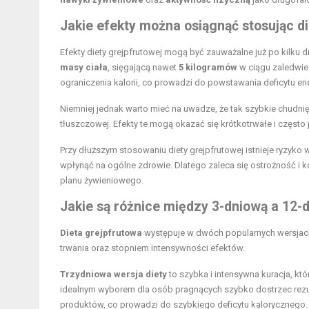
Jakie efekty można osiągnąć stosując d
Efekty diety grejpfrutowej mogą być zauważalne już po kilku 
masy ciała
, sięgającą nawet
5 kilogramów
w ciągu zaledwi
ograniczenia kalorii, co prowadzi do powstawania deficytu e
Niemniej jednak warto mieć na uwadze, że tak szybkie chudnię
tłuszczowej. Efekty te mogą okazać się krótkotrwałe i często 
Przy dłuższym stosowaniu diety grejpfrutowej istnieje ryzyko 
wpłynąć na ogólne zdrowie. Dlatego zaleca się ostrożność i k
planu żywieniowego.
Jakie są różnice między 3-dniową a 12-
Dieta grejpfrutowa
występuje w dwóch popularnych wersjac
trwania oraz stopniem intensywności efektów.
Trzydniowa wersja diety
to szybka i intensywna kuracja, kt
idealnym wyborem dla osób pragnących szybko dostrzec rezulta
produktów, co prowadzi do szybkiego deficytu kalorycznego.