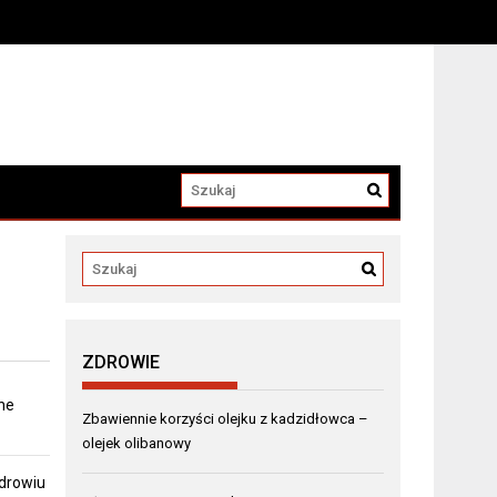
a
ZDROWIE
ne
Zbawiennie korzyści olejku z kadzidłowca –
olejek olibanowy
zdrowiu