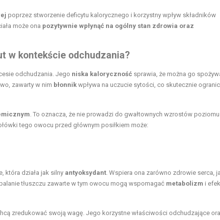
ej
poprzez stworzenie deficytu kalorycznego i korzystny wpływ składników
ciała może ona
pozytywnie wpłynąć na ogólny stan zdrowia oraz
rut w kontekście odchudzania?
cesie odchudzania. Jego
niska kaloryczność
sprawia, że można go spożyw
owo, zawarty w nim
błonnik
wpływa na uczucie sytości, co skutecznie ograni
kemicznym
. To oznacza, że nie prowadzi do gwałtownych wzrostów poziomu
e połówki tego owocu przed głównym posiłkiem może:
, która działa jak silny
antyoksydant
. Wspiera ona zarówno zdrowie serca, ja
palanie tłuszczu zawarte w tym owocu mogą wspomagać
metabolizm
i efe
zy chcą zredukować swoją wagę. Jego korzystne właściwości odchudzające or