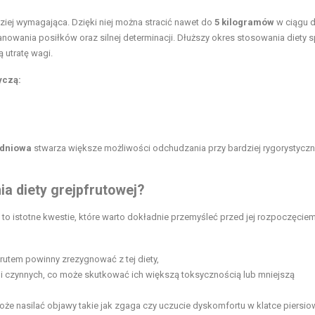
ziej wymagająca. Dzięki niej można stracić nawet do
5 kilogramów
w ciągu 
owania posiłków oraz silnej determinacji. Dłuższy okres stosowania diety s
 utratę wagi.
yczą:
-dniowa
stwarza większe możliwości odchudzania przy bardziej rygorystycz
a diety grejpfrutowej?
to istotne kwestie, które warto dokładnie przemyśleć przed jej rozpoczęciem
rutem powinny zrezygnować z tej diety,
ji czynnych, co może skutkować ich większą toksycznością lub mniejszą
oże nasilać objawy takie jak zgaga czy uczucie dyskomfortu w klatce piersio