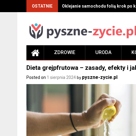
Skip
OSTATNIE
Oklejanie samochodu folią krok po kr
to
content
ZDROWIE
URODA
K
Dieta grejpfrutowa – zasady, efekty i ja
pyszne-zycie.pl
Posted on
1 sierpnia 2024
by