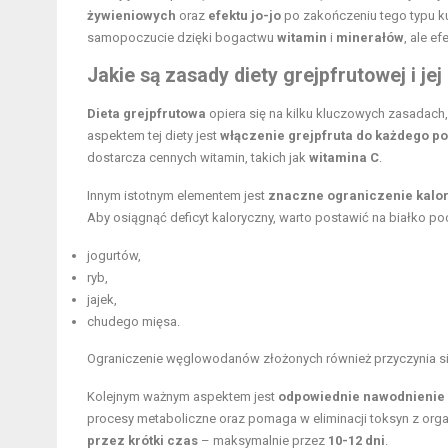
żywieniowych
oraz
efektu jo-jo
po zakończeniu tego typu ku
samopoczucie dzięki bogactwu
witamin
i
minerałów
, ale e
Jakie są zasady diety grejpfrutowej i jej
Dieta grejpfrutowa
opiera się na kilku kluczowych zasadach
aspektem tej diety jest
włączenie grejpfruta do każdego po
dostarcza cennych witamin, takich jak
witamina C
.
Innym istotnym elementem jest
znaczne ograniczenie kalor
Aby osiągnąć deficyt kaloryczny, warto postawić na białko p
jogurtów,
ryb,
jajek,
chudego mięsa.
Ograniczenie węglowodanów złożonych również przyczynia się
Kolejnym ważnym aspektem jest
odpowiednie nawodnienie
procesy metaboliczne oraz pomaga w eliminacji toksyn z org
przez krótki czas
– maksymalnie przez
10-12 dni
.