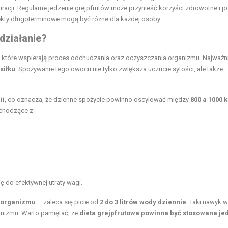
racji. Regularne jedzenie grejpfrutów może przynieść korzyści zdrowotne i 
fekty długoterminowe mogą być różne dla każdej osoby.
 działanie?
, które wspierają proces odchudzania oraz oczyszczania organizmu. Najważn
siłku
. Spożywanie tego owocu nie tylko zwiększa uczucie sytości, ale także
ii
, co oznacza, że dzienne spożycie powinno oscylować między
800 a 1000 
ochodzące z:
 do efektywnej utraty wagi.
 organizmu
– zaleca się picie od
2 do 3 litrów wody dziennie
. Taki nawyk 
anizmu. Warto pamiętać, że
dieta grejpfrutowa powinna być stosowana je