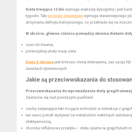
Dieta trwająca 12 dni
wymaga większej dyscypliny i jest bard
tygodni. Taki
program żywieniowy
wymaga staranniejszego plan
utrzymaniu deficytu kalorycznego, co przekłada się na znaczną
W skrócie, główne różnice pomiędzy obiema dietami dot
czas ich trwania,
potencjalnej utraty masy ciała.
Dieta 3-dniowa
jest krótsza i mniej intensywna, zaś opcja
12
zasadach żywieniowych.
Jakie są przeciwwskazania do stosowani
Przeciwwskazania do wprowadzenia diety grejpfrutowej
Zastanów się nad poniższymi punktami:
osoby zażywające leki mogące wchodzić w interakcje z grejpf
ten owoc potrafi wpływać na metabolizm niektórych substanc
efektywnością,
choroba refluksowa przełyku – dieta oparta na grejpfrutach m