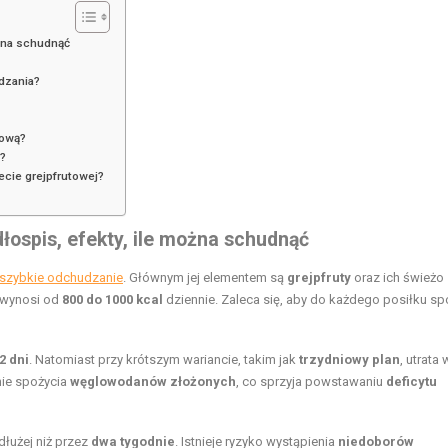
ożna schudnąć
udzania?
tową?
j?
ecie grejpfrutowej?
łospis, efekty, ile można schudnąć
szybkie odchudzanie
. Głównym jej elementem są
grejpfruty
oraz ich świeżo
a wynosi od
800 do 1000 kcal
dziennie. Zaleca się, aby do każdego posiłku sp
2 dni
. Natomiast przy krótszym wariancie, takim jak
trzydniowy plan
, utrata
nie spożycia
węglowodanów złożonych
, co sprzyja powstawaniu
deficytu
dłużej niż przez
dwa tygodnie
. Istnieje ryzyko wystąpienia
niedoborów