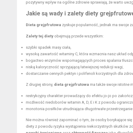
pozytywny wpływ na ogólne zdrowie sprawiają, że warto uwzgl
Jakie są wady i zalety diety grejpfrutow
Dieta grejpfrutowa
zyskuje popularność, jednak ma swoje zal
Zalety tej diety
obejmują przede wszystkim:
szybki spadek masy ciała,
wysoką zawartość witaminy C, która wzmacnia nasz układ od
bogactwo enzymów wspomagających
proces spalania tłusz
niską kaloryczność sprzyjającą łatwiejszej redukcji wagi,
dostarczanie cennych pektyn i polifenoli korzystnych dla zdro
Z drugiej strony,
dieta grejpfrutowa
ma także swoje istotne m
restrykcyjny charakter prowadzący do efektu jo-jo po zakończ
możliwość niedoborów witamin A, D, E i K z powodu ograni
monotonia posiłków utrudniająca długotrwałe przestrzeganie 
Nie można również zapominać o tym, że osoby borykające się 
diety z powodu ryzyka wystąpienia niekorzystnych skutków 
nawyki żywieniowe
oraz
aktywność fizyczną
jako długofal