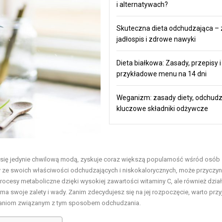
i alternatywach?
Skuteczna dieta odchudzająca – 
jadłospis i zdrowe nawyki
Dieta białkowa: Zasady, przepisy i
przykładowe menu na 14 dni
Weganizm: zasady diety, odchudz
kluczowe składniki odżywcze
 się jedynie chwilową modą, zyskuje coraz większą popularność wśród osób
y ze swoich właściwości odchudzających i niskokalorycznych, może przyczyni
procesy metaboliczne dzięki wysokiej zawartości witaminy C, ale również dział
, ma swoje zalety i wady. Zanim zdecydujesz się na jej rozpoczęcie, warto przy
azaniom związanym z tym sposobem odchudzania.