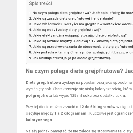
Spis treści
Na czym polega dieta grejpfrutowa? Jadłospis, efekty, ile m
Jakie są zasady diety grejpfrutowej i jej działanie?
Jakie właściwości i korzyści ma grejpfrut w kontekście odch
Jakie są wady i zalety diety grejpfrutowej?
Jakie efekty można osiągnąć stosując dietę grejpfrutową?
Jakie są różnice między 3-dniową a 12-dniową dietą grejpfru
Jakie są przeciwwskazania do stosowania diety grejpfrutowe
Jaka jest rola witaminy C i enzymów spalających tłuszcz w di
Jak uniknąć efektu jo-jo po diecie grejpfrutowej?
Na czym polega dieta grejpfrutowa? Jad
Dieta grejpfrutowa
zyskuje na popularności jako sposób na
wyciśnięty sok. Charakteryzuje się niską kalorycznością, któr
pół grejpfruta
lub wypić
125 ml soku
bez dodatku cukru.
Przy tej diecie można zrzucić od
2 do 6 kilogramów
w ciągu
1
oscyluje między
1 a 2 kilogramami
. Kluczowe jest ogranicze
kalorycznego
.
Należy jednak pamiętać, że nie zaleca się stosowania tej diety 