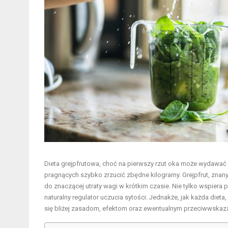
Dieta grejpfrutowa, choć na pierwszy rzut oka może wydawać
pragnących szybko zrzucić zbędne kilogramy. Grejpfrut, znan
do znaczącej utraty wagi w krótkim czasie. Nie tylko wspiera 
naturalny regulator uczucia sytości. Jednakże, jak każda dieta
się bliżej zasadom, efektom oraz ewentualnym przeciwwsk