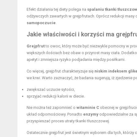
Efekt działania tej diety polega na
spalaniu tkanki tłuszczow
odżywczych zawartych w grejpfrutach. Oprócz redukcji masy 
samopoczucie
.
Jakie właściwości i korzyści ma grejpf
Grejpfrut
to owoc, który może być niezwykle pomocny w pro
większych ilościach bez obaw o przyrost masy ciała. Dodatk
apetyt i zmniejsza ryzyko podjadania między posiłkami.
Co więcej, grejpfrut charakteryzuje się
niskim indeksem gli
we krwi. Warto zaznaczyć, że badania sugerują, iż zjedzeni
zwiększać uczucie sytości,
sprzyjać redukcji kalorii w diecie.
Nie można też zapomnieć o
witaminie C
obecnej w grejpfrucie
układ odpornościowy. Ponadto
enzymy
odpowiedzialne za s
przyspieszać proces utraty tkanki tłuszczowej.
Ostatecznie grejpfrut jest świetnym wyborem dla tych, któr