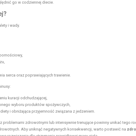
ędnić go w codziennej diecie.
ej?
ety i wady.
pornościowy,
czu
,
wia serca oraz poprawiających trawienie.
inusy:
eniu kuracji odchudzającej,
czonego wyboru produktów spożywczych,
diety i obniżająca przyjemność związana z jedzeniem.
z problemami zdrowotnymi lub intensywnie trenujące powinny unikać tego ro
zdrowotnych. Aby uniknąć negatywnych konsekwencji, warto postawić na
zdr
owe rozwiązanie dla utrzymania prawidłowej masy ciała.