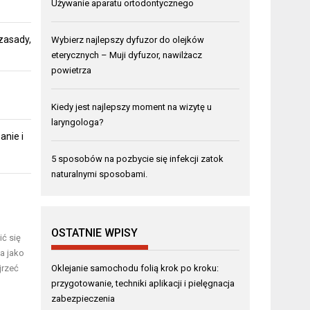
Używanie aparatu ortodontycznego
zasady,
Wybierz najlepszy dyfuzor do olejków
eterycznych – Muji dyfuzor, nawilżacz
powietrza
Kiedy jest najlepszy moment na wizytę u
laryngologa?
anie i
5 sposobów na pozbycie się infekcji zatok
naturalnymi sposobami.
OSTATNIE WPISY
ć się
a jako
Oklejanie samochodu folią krok po kroku:
jrzeć
przygotowanie, techniki aplikacji i pielęgnacja
zabezpieczenia