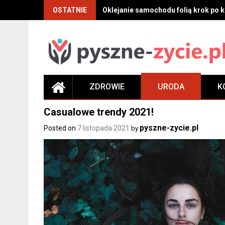
Skip
OSTATNIE
Oklejanie samochodu folią krok po kr
to
content
ZDROWIE
URODA
K
Casualowe trendy 2021!
pyszne-zycie.pl
Posted on
7 listopada 2021
by