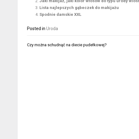
Jaki makijaż, jaki kolor włosów do typu urody wios
Lista najlepszych gąbeczek do makijażu
Spodnie damskie XXL
Posted in
Uroda
Nawigacja
Czy można schudnąć na diecie pudełkowej?
wpisu