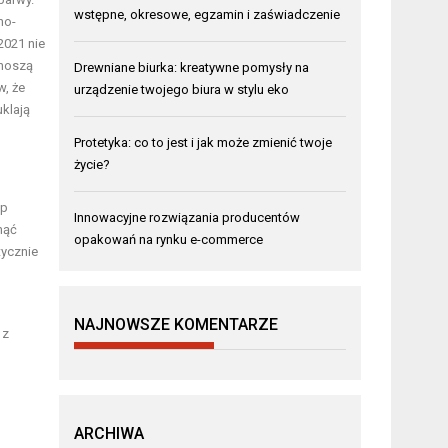
wstępne, okresowe, egzamin i zaświadczenie
no-
2021 nie
 noszą
Drewniane biurka: kreatywne pomysły na
w, że
urządzenie twojego biura w stylu eko
klają
Protetyka: co to jest i jak może zmienić twoje
życie?
ep
Innowacyjne rozwiązania producentów
nąć
opakowań na rynku e-commerce
tycznie
NAJNOWSZE KOMENTARZE
 z
ARCHIWA