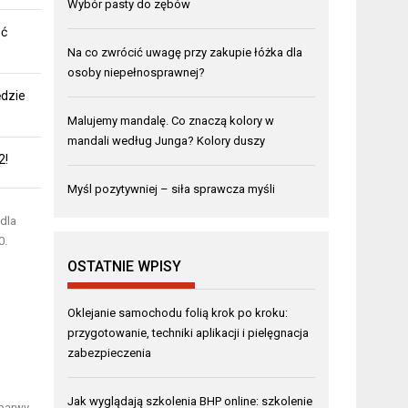
Wybór pasty do zębów
eć
Na co zwrócić uwagę przy zakupie łóżka dla
osoby niepełnosprawnej?
ędzie
Malujemy mandalę. Co znaczą kolory w
mandali według Junga? Kolory duszy
2!
Myśl pozytywniej – siła sprawcza myśli
dla
0.
OSTATNIE WPISY
Oklejanie samochodu folią krok po kroku:
przygotowanie, techniki aplikacji i pielęgnacja
zabezpieczenia
Jak wyglądają szkolenia BHP online: szkolenie
barwy.