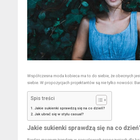
Współczesna moda kobieca ma to do siebie, że obecnych jest
siebie. W propozycjach projektantów są nie tylko nowości. Bar
Spis treści
Jakie sukienki sprawdzą się na co dzień?
Jak ubrać się w stylu casual?
Jakie sukienki sprawdzą się na co dzień
Bardzo mocnym trendem w casualowych propozycjach dla kobiet