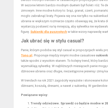
W sezonie letnim bardzo modnym duetem był fiolet i róż. Te d
zimowym. Inne modne kolory to: brąz, granat, czerń, pomarań
mogło zabraknąć kraty. Pojawia się ona nie tylko na sukienkac
ubrania w większym rozmiarze często obawiają się, że krata d
wystarczy postawić na tę mniejszą, aby sylwetka nie wydawał
figurę.
Sukienki dla puszystych
w takie wzory naprawdę wart
Jak ubrać się w stylu casual?
Panie, którym podoba się styl casual w propozycjach wielu p
Tono.pl
.
Proponuje między innymi modne casualowe
sukienk
także spodni z wysokim stanem. To kolejny trend, który bar
wysmuklają sylwetkę. W najbliższych miesiącach panie mogą n
dżinsowe ubrania oraz długie, niezastąpione jesienią i zimą ka
W trendach na rok 2021 zagościły wyraziste i stonowane kolory
dżinsami, koszulą, dresami, a nawet z sukienką. W garderobie 
Powiązane wpisy:
Trendy odzieżowe. Sprawdź co będzie modne w 20