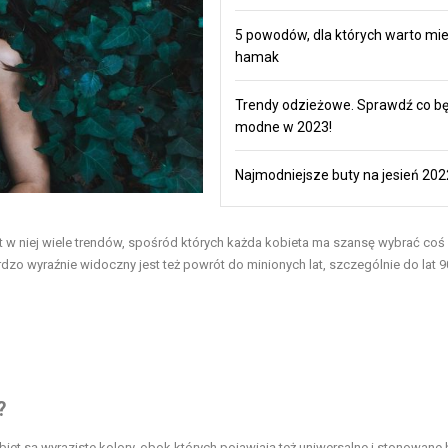
5 powodów, dla których warto mi
hamak
Trendy odzieżowe. Sprawdź co b
modne w 2023!
Najmodniejsze buty na jesień 202
 w niej wiele trendów, spośród których każda kobieta ma szansę wybrać coś 
dzo wyraźnie widoczny jest też powrót do minionych lat, szczególnie do lat 9
?
 są wyraziste kolory, obok których pojawiają też uniwersalne i stonowane 