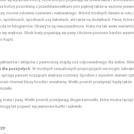
wa kolory pozostaną z przedstawicielkami płci pięknej także w sezonie jesien
cze, mocne odcienie czerwieni i niebieskiego. Wśród modnych deseni w roku 
h, spódnicach, spodniach czy żakietach, ale także na dodatkach. Panie, które
oda im kilogramów. Obawy te są nieuzasadnione. Krata ma tak wiele wariantó
a się większa. Obok kraty pojawiają się pasy. Ułożone pionowo bardzo wysmu
o kupić.
rojektantów i sklepów z pewnością znajdą coś odpowiedniego dla siebie. Skl
i dla puszystych.
W modnych casualowych propozycjach nie mogło zabrak
dzo sprzyja paniom noszącym większe rozmiary. Spodnie z wysokim stanem op
osić również bluzy hoodie i sneakersy. Wielki powrót przeżywać będą także
mizelki.
, krata i pasy. Wielki powrót przeżywają długie kamizelki, które można łączyć
mogą też pojawić się jeansowe kurtki i sukienki.
23!