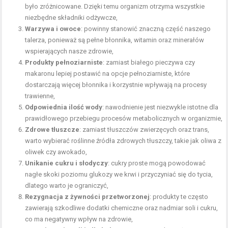
było zróżnicowane. Dzięki temu organizm otrzyma wszystkie
niezbędne składniki odżywcze,
Warzywa i owoce
: powinny stanowić znaczną część naszego
talerza, ponieważ są pełne błonnika, witamin oraz minerałów
wspierających nasze zdrowie,
Produkty pełnoziarniste
: zamiast białego pieczywa czy
makaronu lepiej postawić na opcje pełnoziarniste, które
dostarczają więcej błonnika i korzystnie wpływają na procesy
trawienne,
Odpowiednia ilość wody
: nawodnienie jest niezwykle istotne dla
prawidłowego przebiegu procesów metabolicznych w organizmie,
Zdrowe tłuszcze
: zamiast tłuszczów zwierzęcych oraz trans,
warto wybierać roślinne źródła zdrowych tłuszczy, takie jak oliwa z
oliwek czy awokado,
Unikanie cukru i słodyczy
: cukry proste mogą powodować
nagłe skoki poziomu glukozy we krwi i przyczyniać się do tycia,
dlatego warto je ograniczyć,
Rezygnacja z żywności przetworzonej
: produkty te często
zawierają szkodliwe dodatki chemiczne oraz nadmiar soli i cukru,
co ma negatywny wpływ na zdrowie,