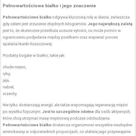
Pełnowartościowe białko i jego znaczenie
Pełnowartościowe białko
odgrywa kluczową rolę w diecie, zwłaszcza
gdy celem jest zrzucenie zbędnych kilogramów.
Jego największą zaletą
jest to, że skutecznie przedłuża uczucie sytości, co może pomóc w
ograniczeniu podjadania między posiłkami oraz wspierać proces
spalania tkanki tłuszczowej.
Produkty bogate w białko, takie jak:
chude mięso,
ryby,
jaja,
nabiał,
orzechy.
Nie tylko dostarczają energii, ale także wspomagają regenerację mięśni
po wysiłku fizycznym.
Jest to szczególnie istotne
dla osób aktywnych,
które chcą utrzymać masę mięśniową podczas odchudzania.
Pełnowartościowe białko
dostarcza organizmowi wszystkie niezbędne
aminokwasy w odpowiednich proporcjach, co ułatwia jego przyswajanie.