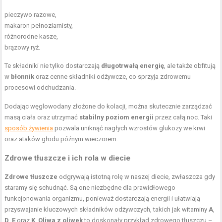
pieczywo razowe,
makaron pełnoziarnisty
,
różnorodne kasze,
brązowy ryż.
Te składniki nie tylko dostarczają
długotrwałą energię
, ale także obfitują
w
błonnik
oraz cenne składniki odżywcze, co sprzyja zdrowemu
procesowi odchudzania.
Dodając węglowodany złożone do kolacji, można skutecznie zarządzać
masą ciała oraz utrzymać
stabilny poziom energii
przez całą noc. Taki
sposób żywienia
pozwala uniknąć nagłych wzrostów glukozy we krwi
oraz ataków głodu późnym wieczorem.
Zdrowe tłuszcze
i ich rola w diecie
Zdrowe tłuszcze
odgrywają istotną rolę w naszej diecie, zwłaszcza gdy
staramy się schudnąć. Są one niezbędne dla prawidłowego
funkcjonowania organizmu, ponieważ dostarczają energii i ułatwiają
przyswajanie kluczowych składników odżywczych, takich jak witaminy
A
,
D
,
E
oraz
K
.
Oliwa z oliwek
to doskonały przykład zdrowego tłuszczu –