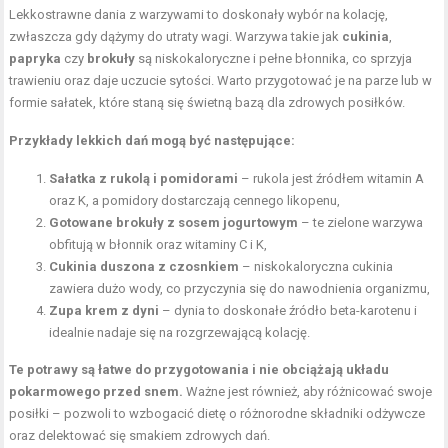
Lekkostrawne dania z warzywami to doskonały wybór na kolację,
zwłaszcza gdy dążymy do utraty wagi. Warzywa takie jak
cukinia
,
papryka
czy
brokuły
są niskokaloryczne i pełne błonnika, co sprzyja
trawieniu oraz daje uczucie sytości. Warto przygotować je na parze lub w
formie sałatek, które staną się świetną bazą dla zdrowych posiłków.
Przykłady lekkich dań mogą być następujące:
Sałatka z rukolą i pomidorami
– rukola jest źródłem witamin A
oraz K, a pomidory dostarczają cennego likopenu,
Gotowane brokuły z sosem jogurtowym
– te zielone warzywa
obfitują w błonnik oraz witaminy C i K,
Cukinia duszona z czosnkiem
– niskokaloryczna cukinia
zawiera dużo wody, co przyczynia się do nawodnienia organizmu,
Zupa krem z dyni
– dynia to doskonałe źródło beta-karotenu i
idealnie nadaje się na rozgrzewającą kolację.
Te potrawy są łatwe do przygotowania i nie obciążają układu
pokarmowego przed snem.
Ważne jest również, aby różnicować swoje
posiłki – pozwoli to wzbogacić dietę o różnorodne składniki odżywcze
oraz delektować się smakiem zdrowych dań.