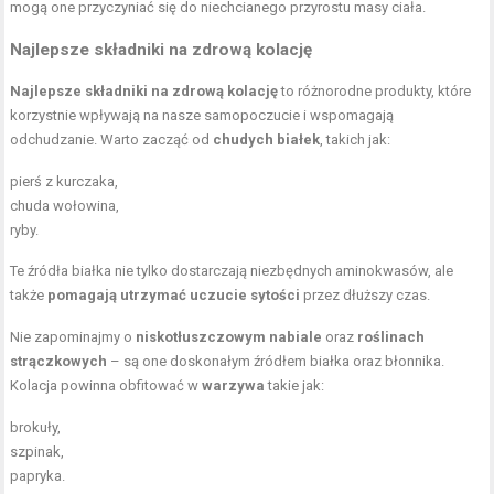
mogą one przyczyniać się do niechcianego przyrostu masy ciała.
Najlepsze składniki na zdrową kolację
Najlepsze składniki na zdrową kolację
to różnorodne produkty, które
korzystnie wpływają na nasze samopoczucie i wspomagają
odchudzanie. Warto zacząć od
chudych białek
, takich jak:
pierś z kurczaka,
chuda wołowina,
ryby.
Te źródła białka nie tylko dostarczają niezbędnych aminokwasów, ale
także
pomagają utrzymać uczucie sytości
przez dłuższy czas.
Nie zapominajmy o
niskotłuszczowym nabiale
oraz
roślinach
strączkowych
– są one doskonałym źródłem białka oraz błonnika.
Kolacja powinna obfitować w
warzywa
takie jak:
brokuły,
szpinak,
papryka.