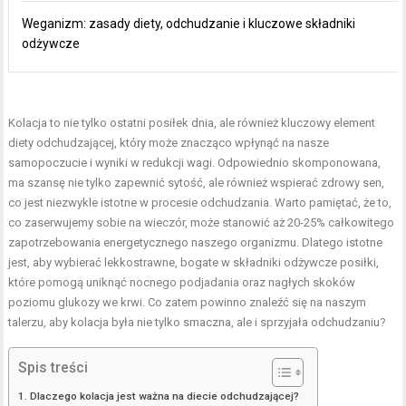
Weganizm: zasady diety, odchudzanie i kluczowe składniki
odżywcze
Kolacja to nie tylko ostatni posiłek dnia, ale również kluczowy element
diety odchudzającej, który może znacząco wpłynąć na nasze
samopoczucie i wyniki w redukcji wagi. Odpowiednio skomponowana,
ma szansę nie tylko zapewnić sytość, ale również wspierać zdrowy sen,
co jest niezwykle istotne w procesie odchudzania. Warto pamiętać, że to,
co zaserwujemy sobie na wieczór, może stanowić aż 20-25% całkowitego
zapotrzebowania energetycznego naszego organizmu. Dlatego istotne
jest, aby wybierać lekkostrawne, bogate w składniki odżywcze posiłki,
które pomogą uniknąć nocnego podjadania oraz nagłych skoków
poziomu glukozy we krwi. Co zatem powinno znaleźć się na naszym
talerzu, aby kolacja była nie tylko smaczna, ale i sprzyjała odchudzaniu?
Spis treści
Dlaczego kolacja jest ważna na diecie odchudzającej?