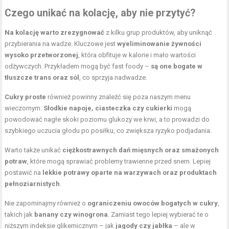
Czego unikać na kolację, aby nie przytyć?
Na kolację warto zrezygnować
z kilku grup produktów, aby uniknąć
przybierania na wadze. Kluczowe jest
wyeliminowanie żywności
wysoko przetworzonej
, która obfituje w kalorie i mało wartości
odżywczych. Przykładem mogą być fast foody –
są one bogate w
tłuszcze trans oraz sól
, co sprzyja nadwadze.
Cukry proste
również powinny znaleźć się poza naszym menu
wieczornym.
Słodkie napoje, ciasteczka czy cukierki
mogą
powodować nagłe skoki poziomu glukozy we krwi, a to prowadzi do
szybkiego uczucia głodu po posiłku, co zwiększa ryzyko podjadania.
Warto także unikać
ciężkostrawnych dań mięsnych oraz smażonych
potraw
, które mogą sprawiać problemy trawienne przed snem. Lepiej
postawić na
lekkie potrawy oparte na warzywach oraz produktach
pełnoziarnistych
.
Nie zapominajmy również o
ograniczeniu owoców bogatych w cukry
,
takich jak
banany czy winogrona
. Zamiast tego lepiej wybierać te o
niższym indeksie glikemicznym – jak
jagody czy jabłka
– ale w