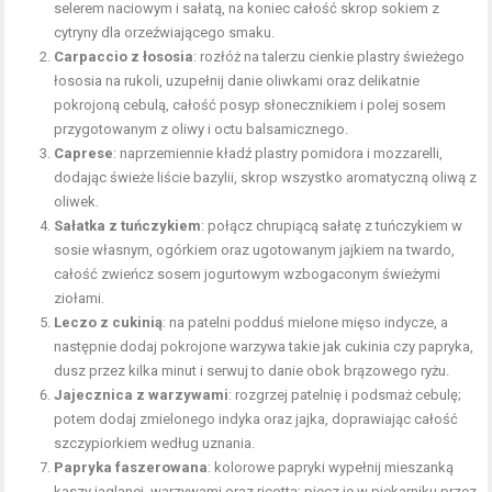
selerem naciowym i sałatą, na koniec całość skrop sokiem z
cytryny dla orzeźwiającego smaku.
Carpaccio z łososia
: rozłóż na talerzu cienkie plastry świeżego
łososia na rukoli, uzupełnij danie oliwkami oraz delikatnie
pokrojoną cebulą, całość posyp słonecznikiem i polej sosem
przygotowanym z oliwy i octu balsamicznego.
Caprese
: naprzemiennie kładź plastry pomidora i mozzarelli,
dodając świeże liście bazylii, skrop wszystko aromatyczną oliwą z
oliwek.
Sałatka z tuńczykiem
: połącz chrupiącą sałatę z tuńczykiem w
sosie własnym, ogórkiem oraz ugotowanym jajkiem na twardo,
całość zwieńcz sosem jogurtowym wzbogaconym świeżymi
ziołami.
Leczo z cukinią
: na patelni podduś mielone mięso indycze, a
następnie dodaj pokrojone warzywa takie jak cukinia czy papryka,
dusz przez kilka minut i serwuj to danie obok brązowego ryżu.
Jajecznica z warzywami
: rozgrzej patelnię i podsmaż cebulę;
potem dodaj zmielonego indyka oraz jajka, doprawiając całość
szczypiorkiem według uznania.
Papryka faszerowana
: kolorowe papryki wypełnij mieszanką
kaszy jaglanej, warzywami oraz ricottą; piecz je w piekarniku przez