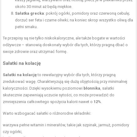
około 30 minut aż będą miękkie.
Sałatka grecka
: pokrój ogórki, pomidory oraz czerwoną cebulę;
dorzuć ser feta i czarne oliwki; na koniec skrop wszystko oliwą dla
pełni smaku.
Te przepisy są nie tylko niskokaloryczne, ale także bogate w wartości
odżywcze – stanowią doskonały wybór dla tych, którzy pragną dbać o
swoje zdrowie oraz utrzymać formę.
Sałatki na kolację
Sałatki na kolację
to rewelacyjny wybór dla tych, którzy pragną
zredukować wagę. Charakteryzują się dużą objętością przy minimalnej
kaloryczności. Dzięki wysokiemu poziomowi
błonnika
, sałatki
skutecznie zapewniają uczucie sytości, co może prowadzić do
zmniejszenia całkowitego spożycia kalorii nawet o
12%
.
Warto wzbogacać sałatki o różnorodne składniki:
warzywa pełne witamin i minerałów, takie jak szpinak, jarmuż, pomidory
czy ogórki,