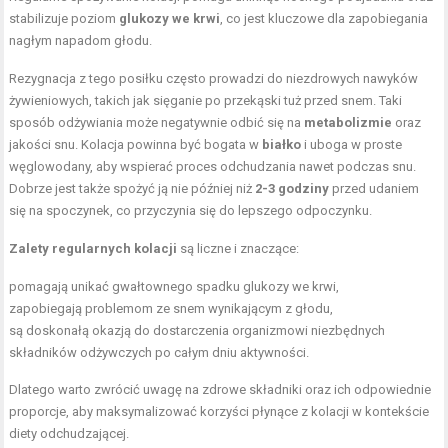
stabilizuje poziom
glukozy we krwi
, co jest kluczowe dla zapobiegania
nagłym napadom głodu.
Rezygnacja z tego posiłku często prowadzi do niezdrowych nawyków
żywieniowych, takich jak sięganie po przekąski tuż przed snem. Taki
sposób odżywiania może negatywnie odbić się na
metabolizmie
oraz
jakości snu. Kolacja powinna być bogata w
białko
i uboga w proste
węglowodany, aby wspierać proces odchudzania nawet podczas snu.
Dobrze jest także spożyć ją nie później niż
2-3 godziny
przed udaniem
się na spoczynek, co przyczynia się do lepszego odpoczynku.
Zalety regularnych kolacji
są liczne i znaczące:
pomagają unikać gwałtownego spadku glukozy we krwi,
zapobiegają problemom ze snem wynikającym z głodu,
są doskonałą okazją do dostarczenia organizmowi niezbędnych
składników odżywczych po całym dniu aktywności.
Dlatego warto zwrócić uwagę na zdrowe składniki oraz ich odpowiednie
proporcje, aby maksymalizować korzyści płynące z kolacji w kontekście
diety odchudzającej.