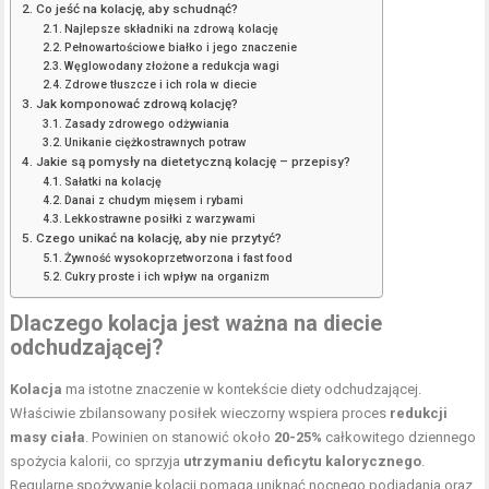
Co jeść na kolację, aby schudnąć?
Najlepsze składniki na zdrową kolację
Pełnowartościowe białko i jego znaczenie
Węglowodany złożone a redukcja wagi
Zdrowe tłuszcze i ich rola w diecie
Jak komponować zdrową kolację?
Zasady zdrowego odżywiania
Unikanie ciężkostrawnych potraw
Jakie są pomysły na dietetyczną kolację – przepisy?
Sałatki na kolację
Danai z chudym mięsem i rybami
Lekkostrawne posiłki z warzywami
Czego unikać na kolację, aby nie przytyć?
Żywność wysokoprzetworzona i fast food
Cukry proste i ich wpływ na organizm
Dlaczego kolacja jest ważna na diecie
odchudzającej?
Kolacja
ma istotne znaczenie w kontekście diety odchudzającej.
Właściwie zbilansowany posiłek wieczorny wspiera proces
redukcji
masy ciała
. Powinien on stanowić około
20-25%
całkowitego dziennego
spożycia kalorii, co sprzyja
utrzymaniu deficytu kalorycznego
.
Regularne spożywanie kolacji pomaga uniknąć nocnego podjadania oraz