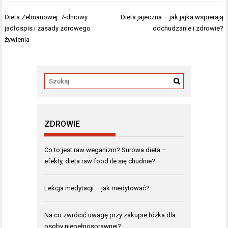
Nawigacja
Dieta Zelmanowej: 7-dniowy
Dieta jajeczna – jak jajka wspierają
wpisu
jadłospis i zasady zdrowego
odchudzanie i zdrowie?
żywienia
ZDROWIE
Co to jest raw weganizm? Surowa dieta –
efekty, dieta raw food ile się chudnie?
Lekcja medytacji – jak medytować?
Na co zwrócić uwagę przy zakupie łóżka dla
osoby niepełnosprawnej?