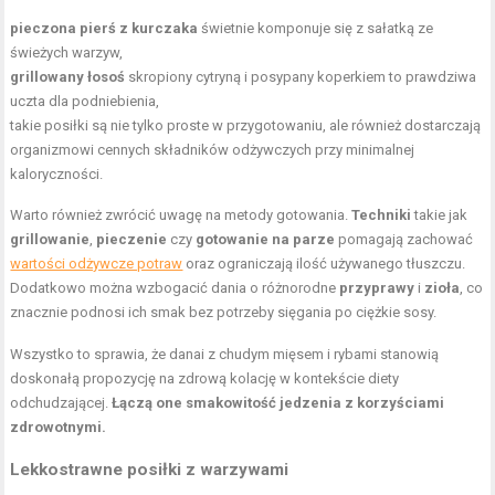
pieczona pierś z kurczaka
świetnie komponuje się z sałatką ze
świeżych warzyw,
grillowany łosoś
skropiony cytryną i posypany koperkiem to prawdziwa
uczta dla podniebienia,
takie posiłki są nie tylko proste w przygotowaniu, ale również dostarczają
organizmowi cennych składników odżywczych przy minimalnej
kaloryczności.
Warto również zwrócić uwagę na metody gotowania.
Techniki
takie jak
grillowanie
,
pieczenie
czy
gotowanie na parze
pomagają zachować
wartości odżywcze potraw
oraz ograniczają ilość używanego tłuszczu.
Dodatkowo można wzbogacić dania o różnorodne
przyprawy
i
zioła
, co
znacznie podnosi ich smak bez potrzeby sięgania po ciężkie sosy.
Wszystko to sprawia, że danai z chudym mięsem i rybami stanowią
doskonałą propozycję na zdrową kolację w kontekście diety
odchudzającej.
Łączą one smakowitość jedzenia z korzyściami
zdrowotnymi.
Lekkostrawne posiłki z warzywami