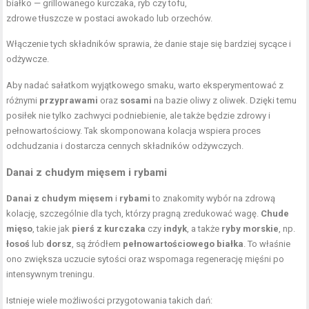
białko — grillowanego kurczaka, ryb czy tofu,
zdrowe tłuszcze w postaci awokado lub orzechów.
Włączenie tych składników sprawia, że danie staje się bardziej sycące i
odżywcze.
Aby nadać sałatkom wyjątkowego smaku, warto eksperymentować z
różnymi
przyprawami
oraz
sosami
na bazie oliwy z oliwek. Dzięki temu
posiłek nie tylko zachwyci podniebienie, ale także będzie zdrowy i
pełnowartościowy. Tak skomponowana kolacja wspiera proces
odchudzania i dostarcza cennych składników odżywczych.
Danai z chudym mięsem i rybami
Danai z chudym mięsem
i
rybami
to znakomity wybór na zdrową
kolację, szczególnie dla tych, którzy pragną zredukować wagę.
Chude
mięso
, takie jak
pierś z kurczaka
czy
indyk
, a także
ryby morskie
, np.
łosoś
lub
dorsz
, są źródłem
pełnowartościowego białka
. To właśnie
ono zwiększa uczucie sytości oraz wspomaga regenerację mięśni po
intensywnym treningu.
Istnieje wiele możliwości przygotowania takich dań: