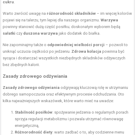
cukru
.
Warto zwrócić uwagę na
różnorodność składników
– im więcej kolorów
pojawi się na talerzu, tym lepiej dla naszego organizmu.
Warzywa
powinny stanowić dużą część posiłku; doskonałym wyborem będą
sałatki
czy
duszona warzywa
jako dodatek do białka.
Nie zapominajmy także o
odpowiedniej wielkości porcji
– pozwoli to
uniknąć uczucia ciężkości po jedzeniu.
Zdrowa kolacja
powinna być
sycąca i dostarczać wszystkich niezbędnych składników odżywczych
bez zbędnych kalorii.
Zasady zdrowego odżywiania
Zasady zdrowego odżywiania
odgrywają kluczową rolę w utrzymaniu
dobrego samopoczucia oraz efektywnym procesie odchudzania. Oto
kilka najważniejszych wskazówek, które warto mieć na uwadze:
Stabilność posiłków
: spożywanie jedzenia o regularnych porach
sprzyja regulacji metabolizmu i pozwala utrzymać równowagę
energetyczną,
Różnorodność diety
: warto zadbać o to, aby codzienne menu