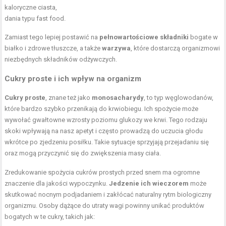
kaloryczne ciasta,
dania typu fast food.
Zamiast tego lepiej postawić na
pełnowartościowe składniki
bogate w
białko i zdrowe tłuszcze, a także
warzywa
, które dostarczą organizmowi
niezbędnych składników odżywczych.
Cukry proste i ich wpływ na organizm
Cukry proste
, znane też jako
monosacharydy
, to typ węglowodanów,
które bardzo szybko przenikają do krwiobiegu. Ich spożycie może
wywołać gwałtowne wzrosty poziomu glukozy we krwi. Tego rodzaju
skoki wpływają na nasz apetyt i często prowadzą do uczucia głodu
wkrótce po zjedzeniu posiłku. Takie sytuacje sprzyjają przejadaniu się
oraz mogą przyczynić się do zwiększenia masy ciała.
Zredukowanie spożycia cukrów prostych przed snem ma ogromne
znaczenie dla jakości wypoczynku.
Jedzenie ich wieczorem
może
skutkować nocnym podjadaniem i zakłócać naturalny rytm biologiczny
organizmu. Osoby dążące do utraty wagi powinny unikać produktów
bogatych w te cukry, takich jak: