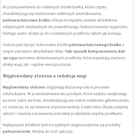
W przeciwieństwie do roślinnych źródeł białka, które często
charakteryzują się niedoborem niektórych aminokwasów,
pełnowartościowe białko
oferuje kompletny zestaw składników
odżywczych niezbędnych do prawidłowego funkcjonowania organizmu.
Dlatego warto dodać je do codziennych posiłków, takich jak kolacja.
Dobrze jest łączyć różnorodne źródła
pełnowartościowego białka
z
innymi zdrowymi składnikami diety.
Taki sposób komponowania dań
sprzyja
tworzeniu zbilansowanych posiłków, które wspierają zarówno
utratę wagi, jak i ogólne samopoczucie.
Węglowodany złożone a redukcja wagi
Węglowodany złożone
odgrywają kluczową rolę w procesie
odchudzania. W przeciwieństwie do prostych, które szybko zwiększają
poziom cukru we krwi, charakteryzują się niskim indeksem glikemicznym,
co oznacza, że są trawione znacznie wolniej. Dzięki temu dłużej czujemy
sytość i rzadziej odczuwamy potrzebę podjadania między posiłkami.
Najlepszymi źródłami tych korzystnych węglowodanów są produkty
pełnoziarniste
. Można do nich zaliczyć: