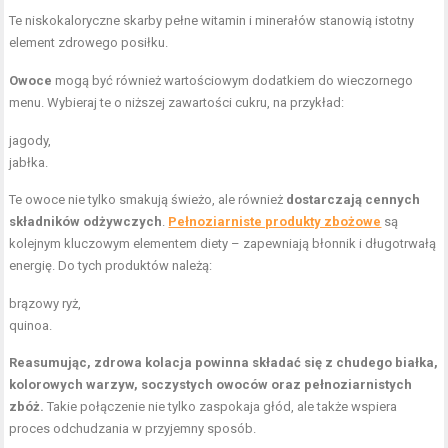
Te niskokaloryczne skarby pełne witamin i minerałów stanowią istotny
element zdrowego posiłku.
Owoce
mogą być również wartościowym dodatkiem do wieczornego
menu. Wybieraj te o niższej zawartości cukru, na przykład:
jagody,
jabłka.
Te owoce nie tylko smakują świeżo, ale również
dostarczają cennych
składników odżywczych
.
Pełnoziarniste produkty zbożowe
są
kolejnym kluczowym elementem diety – zapewniają błonnik i długotrwałą
energię. Do tych produktów należą:
brązowy ryż,
quinoa.
Reasumując, zdrowa kolacja powinna składać się z chudego białka,
kolorowych warzyw, soczystych owoców oraz pełnoziarnistych
zbóż.
Takie połączenie nie tylko zaspokaja głód, ale także wspiera
proces odchudzania w przyjemny sposób.