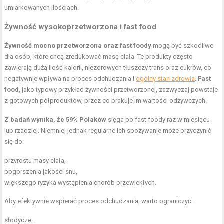
umiarkowanych ilościach.
Żywność wysokoprzetworzona i fast food
Żywność mocno przetworzona oraz fast foody
mogą być szkodliwe
dla osób, które chcą zredukować masę ciała. Te produkty często
zawierają dużą ilość kalorii, niezdrowych tłuszczy trans oraz cukrów, co
negatywnie wpływa na proces odchudzania i
ogólny stan zdrowia
.
Fast
food
, jako typowy przykład żywności przetworzonej, zazwyczaj powstaje
z gotowych półproduktów, przez co brakuje im wartości odżywczych.
Z badań wynika, że 59% Polaków
sięga po fast foody raz w miesiącu
lub rzadziej. Niemniej jednak regularne ich spożywanie może przyczynić
się do:
przyrostu masy ciała,
pogorszenia jakości snu,
większego ryzyka wystąpienia chorób przewlekłych.
Aby efektywnie wspierać proces odchudzania, warto ograniczyć:
słodycze,