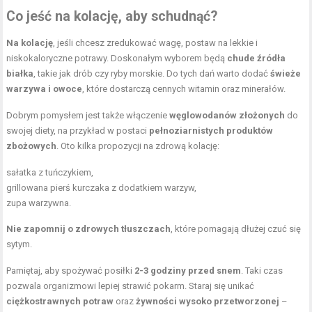
Co jeść na kolację, aby schudnąć?
Na kolację
, jeśli chcesz zredukować wagę, postaw na lekkie i
niskokaloryczne potrawy. Doskonałym wyborem będą
chude źródła
białka
, takie jak drób czy ryby morskie. Do tych dań warto dodać
świeże
warzywa i owoce
, które dostarczą cennych witamin oraz minerałów.
Dobrym pomysłem jest także włączenie
węglowodanów złożonych
do
swojej diety, na przykład w postaci
pełnoziarnistych produktów
zbożowych
. Oto kilka propozycji na zdrową kolację:
sałatka z tuńczykiem,
grillowana pierś kurczaka z dodatkiem warzyw,
zupa warzywna.
Nie zapomnij o zdrowych tłuszczach
, które pomagają dłużej czuć się
sytym.
Pamiętaj, aby spożywać posiłki
2-3 godziny przed snem
. Taki czas
pozwala organizmowi lepiej strawić pokarm. Staraj się unikać
ciężkostrawnych potraw
oraz
żywności wysoko przetworzonej
–