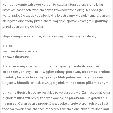
Komponowanie zdrowej kolacji
to sztuka, która opiera się na kilku
istotnych zasadach, wspierających zrównoważoną dietę. Na początek
warto zadbać o to, aby posiłek był
lekkostrawny
– dzięki temu organizm
nie będzie obciążony przed snem. Najlepiej spożyć kolację
2-3 godziny
przed udaniem się do łóżka.
Najważniejsze składniki
, które powinny znaleźć się na talerzu, to:
białko
,
węglowodany złożone
,
zdrowe tłuszcze
.
Białko
możemy czerpać z
chudego mięsa
,
ryb
,
nabiału
oraz
roślin
strączkowych
. Wybierając
węglowodany
, postawmy na
pełnoziarniste
produkty
takie jak
brązowy ryż
czy
chleb pełnoziarnisty
– są one
bogate w
błonnik
i charakteryzują się
niskim indeksem glikemicznym
.
Unikanie tłustych potraw
jest kluczowe dla zdrowia. Zamiast smażyć na
głębokim tłuszczu, lepiej zdecydować się na
pieczenie
lub
gotowanie
na parze
. Ograniczenie produktów
wysoko przetworzonych
oraz
fast
foodów
również ma znaczenie; często zawierają one zbyt dużą ilość
soli
i