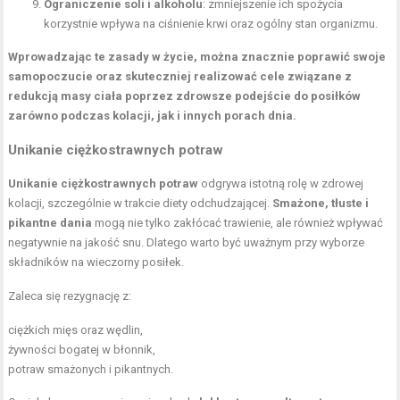
Ograniczenie soli i alkoholu
: zmniejszenie ich spożycia
korzystnie wpływa na ciśnienie krwi oraz ogólny stan organizmu.
Wprowadzając te zasady w życie, można znacznie poprawić swoje
samopoczucie oraz skuteczniej realizować cele związane z
redukcją masy ciała poprzez zdrowsze podejście do posiłków
zarówno podczas kolacji, jak i innych porach dnia.
Unikanie ciężkostrawnych potraw
Unikanie ciężkostrawnych potraw
odgrywa istotną rolę w zdrowej
kolacji, szczególnie w trakcie diety odchudzającej.
Smażone, tłuste i
pikantne dania
mogą nie tylko zakłócać trawienie, ale również wpływać
negatywnie na jakość snu. Dlatego warto być uważnym przy wyborze
składników na wieczorny posiłek.
Zaleca się rezygnację z:
ciężkich mięs oraz wędlin,
żywności bogatej w błonnik,
potraw smażonych i pikantnych.