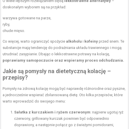
O wiele lepszym rozwiązaniem będą
lekkostrawne alternatywy
–
doskonałym wyborem są na przykład:
warzywa gotowane na parze,
ryby,
chude mięso.
Co więcej, warto ograniczyć spożycie
alkoholu
i
kofeiny
przed snem. Te
substancje mają tendencję do podrażniania układu trawiennego i mogą
utrudniać zasypianie. Dbając o lekkostrawne potrawy na kolację,
poprawiamy samopoczucie oraz wspieramy proces odchudzania.
Jakie są pomysły na dietetyczną kolację –
przepisy?
Pomysły na zdrową kolację mogą być naprawdę różnorodne oraz pyszne,
a jednocześnie wspierać zbilansowaną dietę. Oto kilka przepisów, które
warto wprowadzić do swojego menu:
Sałatka z kurczakiem i ryżem czerwonym
: najpierw ugotuj ryż
czerwony, grillowany kurczak powinien być odpowiednio
doprawiony, a następnie połącz go z świeżymi pomidorami,