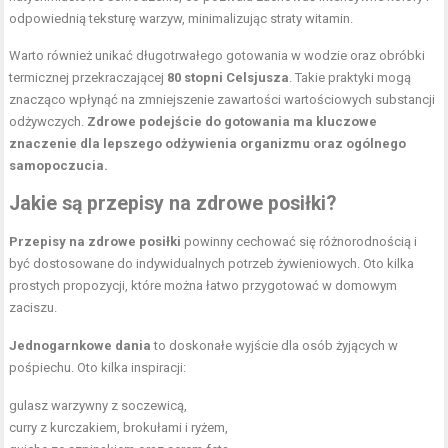
odpowiednią teksturę warzyw, minimalizując straty witamin.
Warto również unikać długotrwałego gotowania w wodzie oraz obróbki
termicznej przekraczającej
80 stopni Celsjusza
. Takie praktyki mogą
znacząco wpłynąć na zmniejszenie zawartości wartościowych substancji
odżywczych.
Zdrowe podejście do gotowania ma kluczowe
znaczenie dla lepszego odżywienia organizmu oraz ogólnego
samopoczucia.
Jakie są przepisy na zdrowe posiłki?
Przepisy na zdrowe posiłki
powinny cechować się różnorodnością i
być dostosowane do indywidualnych potrzeb żywieniowych. Oto kilka
prostych propozycji, które można łatwo przygotować w domowym
zaciszu.
Jednogarnkowe dania
to doskonałe wyjście dla osób żyjących w
pośpiechu. Oto kilka inspiracji:
gulasz warzywny z soczewicą,
curry z kurczakiem, brokułami i ryżem,