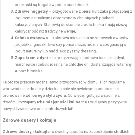
przekąski są bogate w potas oraz błonnik,
Zdrowe nuggetsy
– przygotowane z piersi kurczaka połączonej z
jogurtem naturalnym i obtoczone w chrupiących płatkach
kukurydzianych. Stanowią doskonałe źródło białka i mają niższą
kaloryczność niż tradycyjne wersje,
Sałatka owocowa
– kolorowa mieszanka sezonowych owoców
jak jabłka, gruszki, kiwi czy pomarańcze; można wzbogacić ją o
jogurt naturalny lub miód jako pyszny dressing,
Zupa krem z dyni
– ta rozgrzewająca potrawa bazuje na dyni,
marchewce i cebuli; idealna na chłodne dni dostarczająca witaminy
A oraz błonnika.
Te proste przepisy można łatwo przygotować w domu, a ich regularne
wprowadzanie do diety dziecka stanie się świetnym sposobem na
promowanie
zdrowego stylu życia
. Co więcej, gotując wspólnie z
dziećmi, rozwijamy ich
umiejętności kulinarne
i budujemy pozytywne
nawyki żywieniowe od najmłodszych lat!
Zdrowe desery i koktajle
Zdrowe desery i koktajle
to świetny sposób na zaspokojenie słodkich