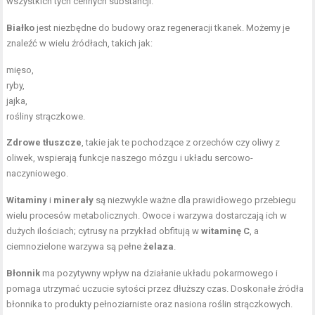
wszystkich tych cennych substancji.
Białko
jest niezbędne do budowy oraz regeneracji tkanek. Możemy je
znaleźć w wielu źródłach, takich jak:
mięso,
ryby,
jajka,
rośliny strączkowe.
Zdrowe tłuszcze
, takie jak te pochodzące z orzechów czy oliwy z
oliwek, wspierają funkcje naszego mózgu i układu sercowo-
naczyniowego.
Witaminy
i
minerały
są niezwykle ważne dla prawidłowego przebiegu
wielu procesów metabolicznych. Owoce i warzywa dostarczają ich w
dużych ilościach; cytrusy na przykład obfitują w
witaminę C
, a
ciemnozielone warzywa są pełne
żelaza
.
Błonnik
ma pozytywny wpływ na działanie układu pokarmowego i
pomaga utrzymać uczucie sytości przez dłuższy czas. Doskonałe źródła
błonnika to produkty pełnoziarniste oraz nasiona roślin strączkowych.