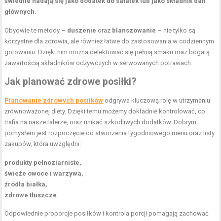
świetnie nadają się jako dodatek do sałatek lub jako składnik dań
głównych
.
Obydwie te metody –
duszenie
oraz
blanszowanie
– nie tylko są
korzystne dla zdrowia, ale również łatwe do zastosowania w codziennym
gotowaniu. Dzięki nim można delektować się pełnią smaku oraz bogatą
zawartością składników odżywczych w serwowanych potrawach.
Jak planować zdrowe posiłki?
Planowanie zdrowych posiłków
odgrywa kluczową rolę w utrzymaniu
zrównoważonej diety. Dzięki temu możemy dokładnie kontrolować, co
trafia na nasze talerze, oraz unikać szkodliwych dodatków. Dobrym
pomysłem jest rozpoczęcie od stworzenia tygodniowego menu oraz listy
zakupów, która uwzględni:
produkty pełnoziarniste,
świeże owoce i warzywa,
źródła białka,
zdrowe tłuszcze.
Odpowiednie proporcje posiłków i kontrola porcji pomagają zachować