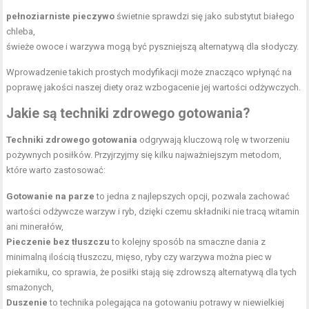
pełnoziarniste pieczywo
świetnie sprawdzi się jako substytut białego
chleba,
świeże owoce i warzywa
mogą być pyszniejszą alternatywą dla słodyczy.
Wprowadzenie takich prostych modyfikacji może znacząco wpłynąć na
poprawę jakości naszej diety oraz wzbogacenie jej wartości odżywczych.
Jakie są techniki zdrowego gotowania?
Techniki zdrowego gotowania
odgrywają kluczową rolę w tworzeniu
pożywnych posiłków. Przyjrzyjmy się kilku najważniejszym metodom,
które warto zastosować:
Gotowanie na parze
to jedna z najlepszych opcji, pozwala zachować
wartości odżywcze warzyw i ryb, dzięki czemu składniki nie tracą witamin
ani minerałów,
Pieczenie bez tłuszczu
to kolejny sposób na smaczne dania z
minimalną ilością tłuszczu, mięso, ryby czy warzywa można piec w
piekarniku, co sprawia, że posiłki stają się zdrowszą alternatywą dla tych
smażonych,
Duszenie
to technika polegająca na gotowaniu potrawy w niewielkiej