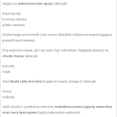
sięgać po
pełnoziarniste opcje
, takie jak:
brązowy ryż,
komosa ryżowa,
płatki owsiane.
Dostarczają one błonnik oraz cenne składniki odżywcze wspomagające
prawidłowe trawienie.
Przy wyborze mięsa, ryb i jaj warto być ostrożnym. Najlepiej stawiać na
chude mięsa
, takie jak:
kurczak,
indyk.
Oraz
tłuste ryby morskie
bogate w kwasy omega-3, takie jak:
łosoś,
makrela.
Jeśli chodzi o przetwory mleczne,
niskotłuszczowe jogurty naturalne
oraz sery twarogowe
będą znakomitym wyborem.