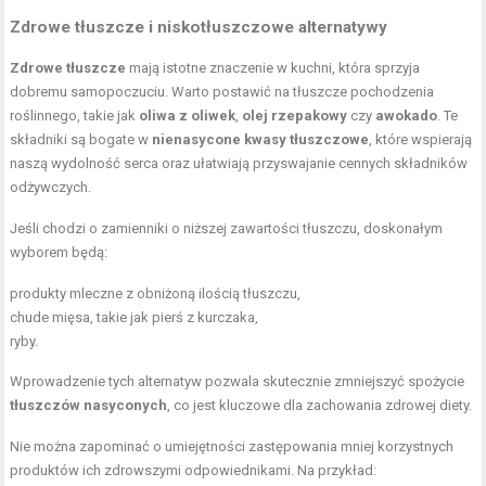
Zdrowe tłuszcze i niskotłuszczowe alternatywy
Zdrowe tłuszcze
mają istotne znaczenie w kuchni, która sprzyja
dobremu samopoczuciu. Warto postawić na tłuszcze pochodzenia
roślinnego, takie jak
oliwa z oliwek
,
olej rzepakowy
czy
awokado
. Te
składniki są bogate w
nienasycone kwasy tłuszczowe
, które wspierają
naszą wydolność serca oraz ułatwiają przyswajanie cennych składników
odżywczych.
Jeśli chodzi o zamienniki o niższej zawartości tłuszczu, doskonałym
wyborem będą:
produkty mleczne z obniżoną ilością tłuszczu,
chude mięsa, takie jak pierś z kurczaka,
ryby.
Wprowadzenie tych alternatyw pozwala skutecznie zmniejszyć spożycie
tłuszczów nasyconych
, co jest kluczowe dla zachowania zdrowej diety.
Nie można zapominać o umiejętności zastępowania mniej korzystnych
produktów ich zdrowszymi odpowiednikami. Na przykład: