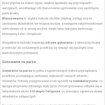
ilości płynów na niskim ogniu, idealnie sprawdzi się przy mięsach i
warzywach, umożliwiając ich równomierne ugotowanie oraz wydobycie
pełni smaku,
Blanszowanie
to szybka metoda obróbki cieplnej, polega ona na
zanurzeniu składników we wrzącej wodzie, a następnie natychmiastowym
schłodzeniu ich w zimnej wodzie, dzięki temu warzywa zachowują
intensywny kolor i chrupkość.
Wszystkie te techniki wspierają
zdrowe gotowanie
i z łatwością można
je wdrożyć do codziennych posiłków, by cieszyć się pysznymi oraz
wartościowymi potrawami.
Gotowanie na parze
Gotowanie na parze
to jedna z najzdrowszych metod przyrządzania
posiłków, pozwalająca zachować większość cennych witamin i
minerałów. Potrawy przygotowane w ten sposób są
niskokaloryczne
, co
sprzyja utrzymaniu zdrowego stylu życia. Proces gotowania odbywa się w
temperaturze około
110 stopni Celsjusza
, co znacząco ogranicza utratę
składników odżywczych.