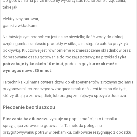
Do gotowania na parze możemy wykorzystać różnorodne urządzenia,
takie jak:
elektryczny parowar,
garnki z wkładkami.
Najłatwiejszym sposobem jest nalać niewielką ilość wody do dolnej
części garnka i umieścić produkty w sitku, a następnie całość przykryć
pokrywką. Kluczowe jest równomierne rozmieszczenie składników oraz
dopasowanie czasu gotowania do rodzaju potrawy; na przykład
ryba
potrzebuje tylko około 10 minut
, podczas gdy
kurczak może
wymagać nawet 35 minut
.
Ta technika kulinarna otwiera drzwi do eksperymentów z różnymi ziołami i
przyprawami, co znacząco wzbogaca smak dań. Jest idealna dla tych,
którzy dbają o zdrową dietę lub pragną zmniejszyć spożycie tłuszczu.
Pieczenie bez tłuszczu
Pieczenie bez tłuszczu
zyskuje na popularności jako technika
sprzyjająca zdrowemu gotowaniu. Ta metoda polega na
przygotowywaniu potraw w piekarniku, całkowicie rezygnując z dodatku