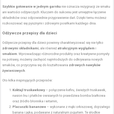
Szybkie gotowanie w jednym garnku
nie oznacza rezygnacji ze smaku
ani wartości odżywczych. Kluczem do sukcesu jest umiejętne łączenie
składników oraz odpowiednie przyprawienie dań. Dzięki temu możesz
rozkoszować się pysznymi i zdrowymi posiłkami każdego dnia.
Odżywcze przepisy dla dzieci
Odżywcze przepisy dla dzieci powinny charakteryzować się nie tylko
zdrowymi składnikami
, ale również
atrakcyjnym wyglądem
i
smakiem
. Wprowadzając różnorodne produkty oraz kreatywne pomysły
na potrawy, możemy zachęcić najmłodszych do odkrywania nowych
smaków, co przyczynia się do kształtowania
zdrowych nawyków
żywieniowych
.
Oto kilka inspirujących przepisów:
Koktajl truskawkowy
– połączenie kefiru, świeżych truskawek,
nasion lnu i płatków owsianych to prawdziwa bomba białkowa
oraz źródło błonnika i witamin,
Placuszki bananowe
– wykonane z mąki orkiszowej, dojrzałego
banana i jajka; podawane z naturalnym jogurtem. Te słodkie