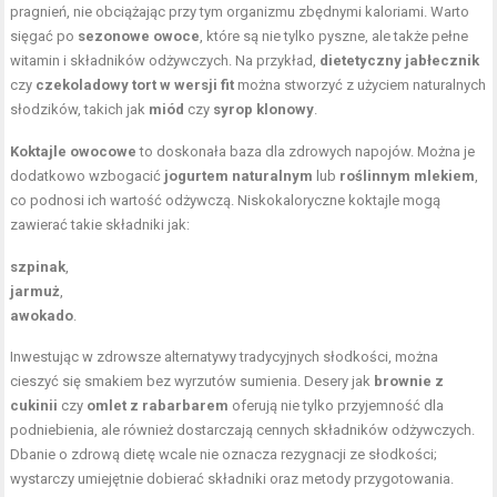
pragnień, nie obciążając przy tym organizmu zbędnymi kaloriami. Warto
sięgać po
sezonowe owoce
, które są nie tylko pyszne, ale także pełne
witamin i składników odżywczych. Na przykład,
dietetyczny jabłecznik
czy
czekoladowy tort w wersji fit
można stworzyć z użyciem naturalnych
słodzików, takich jak
miód
czy
syrop klonowy
.
Koktajle owocowe
to doskonała baza dla zdrowych napojów. Można je
dodatkowo wzbogacić
jogurtem naturalnym
lub
roślinnym mlekiem
,
co podnosi ich wartość odżywczą. Niskokaloryczne koktajle mogą
zawierać takie składniki jak:
szpinak
,
jarmuż
,
awokado
.
Inwestując w zdrowsze alternatywy tradycyjnych słodkości, można
cieszyć się smakiem bez wyrzutów sumienia. Desery jak
brownie z
cukinii
czy
omlet z rabarbarem
oferują nie tylko przyjemność dla
podniebienia, ale również dostarczają cennych składników odżywczych.
Dbanie o zdrową dietę wcale nie oznacza rezygnacji ze słodkości;
wystarczy umiejętnie dobierać składniki oraz metody przygotowania.