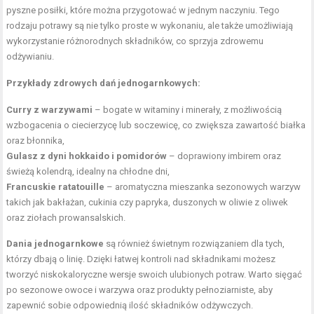
pyszne posiłki, które można przygotować w jednym naczyniu. Tego
rodzaju potrawy są nie tylko proste w wykonaniu, ale także umożliwiają
wykorzystanie różnorodnych składników, co sprzyja zdrowemu
odżywianiu.
Przykłady zdrowych dań jednogarnkowych:
Curry z warzywami
– bogate w witaminy i minerały, z możliwością
wzbogacenia o ciecierzycę lub soczewicę, co zwiększa zawartość białka
oraz błonnika,
Gulasz z dyni hokkaido i pomidorów
– doprawiony imbirem oraz
świeżą kolendrą, idealny na chłodne dni,
Francuskie ratatouille
– aromatyczna mieszanka sezonowych warzyw
takich jak bakłażan, cukinia czy papryka, duszonych w oliwie z oliwek
oraz ziołach prowansalskich.
Dania jednogarnkowe
są również świetnym rozwiązaniem dla tych,
którzy dbają o linię. Dzięki łatwej kontroli nad składnikami możesz
tworzyć niskokaloryczne wersje swoich ulubionych potraw. Warto sięgać
po sezonowe owoce i warzywa oraz produkty pełnoziarniste, aby
zapewnić sobie odpowiednią ilość składników odżywczych.