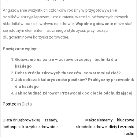
Angażowanie wszystkich członków rodziny w przygotowywanie
posiłków sprzyja lepszemu zrozumieniu wartości odżywczych różnych
składników oraz ich wpływu na zdrowie.
Wspólne gotowanie
może stać
się istotnym elementem rodzinnego stylu życia, przynosząc
długoterminowe korzyści zdrowotne.
Powiązane wpisy:
Gotowanie na parze – zdrowe przepisy i techniki dla
każdego
Dobre źródła zdrowych tłuszczów: co warto wiedzieć?
Jak obliczać kaloryczność posiłków? Praktyczny przewodnik
dla każdego
Jak schudnąć zdrowo? Przewodnik po diecie odchudzającej
Posted in
Dieta
Nawigacja
Dieta dr Dąbrowskiej – zasady,
Makroelementy – kluczowe
wpisu
jadłospis i korzyści zdrowotne
składniki zdrowej diety i wzrostu
roślin