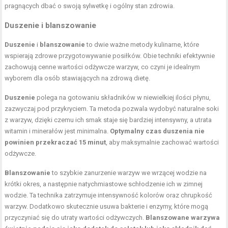
pragnących dbać o swoją sylwetkę i ogólny stan zdrowia.
Duszenie i blanszowanie
Duszenie
i
blanszowanie
to dwie ważne metody kulinarne, które
wspierają zdrowe przygotowywanie posiłków. Obie techniki efektywnie
zachowują cenne wartości odżywcze warzyw, co czyni je idealnym
wyborem dla osób stawiających na zdrową dietę.
Duszenie
polega na gotowaniu składników w niewielkiej ilości płynu,
zazwyczaj pod przykryciem. Ta metoda pozwala wydobyć naturalne soki
z warzyw, dzięki czemu ich smak staje się bardziej intensywny, a utrata
witamin i minerałów jest minimalna.
Optymalny czas duszenia nie
powinien przekraczać 15 minut
, aby maksymalnie zachować wartości
odżywcze.
Blanszowanie
to szybkie zanurzenie warzyw we wrzącej wodzie na
krótki okres, a następnie natychmiastowe schłodzenie ich w zimnej
wodzie. Ta technika zatrzymuje intensywność kolorów oraz chrupkość
warzyw. Dodatkowo skutecznie usuwa bakterie i enzymy, które mogą
przyczyniać się do utraty wartości odżywczych.
Blanszowane warzywa