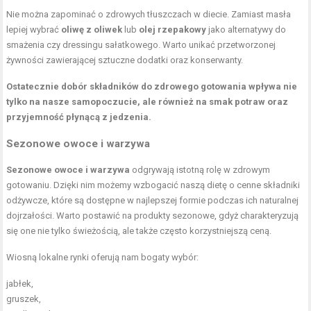
Nie można zapominać o zdrowych tłuszczach w diecie. Zamiast masła
lepiej wybrać
oliwę z oliwek
lub
olej rzepakowy
jako alternatywy do
smażenia czy dressingu sałatkowego. Warto unikać przetworzonej
żywności zawierającej sztuczne dodatki oraz konserwanty.
Ostatecznie dobór składników do zdrowego gotowania wpływa nie
tylko na nasze samopoczucie, ale również na smak potraw oraz
przyjemność płynącą z jedzenia.
Sezonowe owoce i warzywa
Sezonowe owoce i warzywa
odgrywają istotną rolę w zdrowym
gotowaniu. Dzięki nim możemy wzbogacić naszą dietę o cenne składniki
odżywcze, które są dostępne w najlepszej formie podczas ich naturalnej
dojrzałości. Warto postawić na produkty sezonowe, gdyż charakteryzują
się one nie tylko świeżością, ale także często korzystniejszą ceną.
Wiosną lokalne rynki oferują nam bogaty wybór:
jabłek,
gruszek,