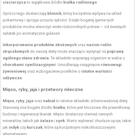
ciecierzyca
to wyjątkowe źródło
białka roślinnego
.
Oprócz tego dostarczają
błonnik
, który korzystnie wpływa na układ
pokarmowy i sprzyja uczuciu sytości. Dzięki bogatej gamie tych
produktów można stworzyć wiele różnorodnych potraw – od świeżych
sałatek po aromatyczne gulasze.
Inkorporowanie produktów zbożowych
oraz
nasion roślin
strączkowych
do naszej diety może znacząco wpłynąć na
poprawę
ogólnego stanu zdrowia
. Te składniki wspierają organizm w walce z
chorobami cywilizacyjnymi
. Umożliwiają osiągnięcie
równowagi
żywieniowej
oraz wzbogacenie posiłków o
istotne wartości
odżywcze
.
Mięso, ryby, jaja i przetwory mleczne
Mięso
,
ryby
,
jaja
oraz
nabiał
to istotne składniki zrównoważonej diety.
Stanowią one bogate źródło
białka
, które jest kluczowe dla prawidłowej
budowy i regeneracji tkanek. Mięso dostarcza również cennych
minerałów, takich jak
żelazo
i
cynk
. Warto wybierać chudsze opcje, takie
jak
indyk
czy
kurczak
, które są korzystnymi niskotłuszczowymi
alternatywami.