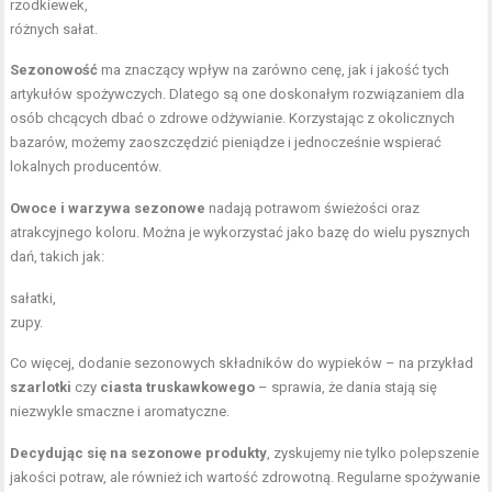
rzodkiewek,
różnych sałat.
Sezonowość
ma znaczący wpływ na zarówno cenę, jak i jakość tych
artykułów spożywczych. Dlatego są one doskonałym rozwiązaniem dla
osób chcących dbać o zdrowe odżywianie. Korzystając z okolicznych
bazarów, możemy zaoszczędzić pieniądze i jednocześnie wspierać
lokalnych producentów.
Owoce i warzywa sezonowe
nadają potrawom świeżości oraz
atrakcyjnego koloru. Można je wykorzystać jako bazę do wielu pysznych
dań, takich jak:
sałatki,
zupy.
Co więcej, dodanie sezonowych składników do wypieków – na przykład
szarlotki
czy
ciasta truskawkowego
– sprawia, że dania stają się
niezwykle smaczne i aromatyczne.
Decydując się na sezonowe produkty
, zyskujemy nie tylko polepszenie
jakości potraw, ale również ich wartość zdrowotną. Regularne spożywanie