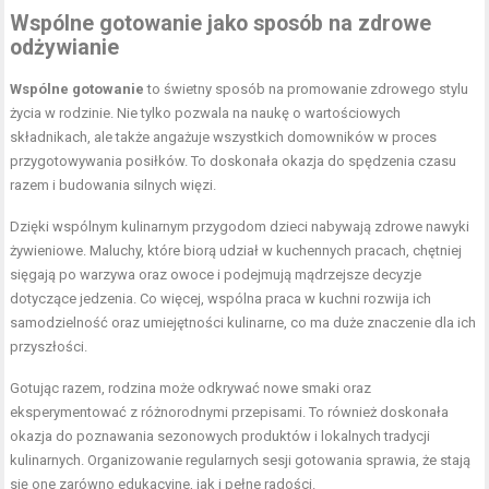
Wspólne gotowanie jako sposób na zdrowe
odżywianie
Wspólne gotowanie
to świetny sposób na promowanie zdrowego stylu
życia w rodzinie. Nie tylko pozwala na naukę o wartościowych
składnikach, ale także angażuje wszystkich domowników w proces
przygotowywania posiłków. To doskonała okazja do spędzenia czasu
razem i budowania silnych więzi.
Dzięki wspólnym kulinarnym przygodom dzieci nabywają zdrowe nawyki
żywieniowe. Maluchy, które biorą udział w kuchennych pracach, chętniej
sięgają po warzywa oraz owoce i podejmują mądrzejsze decyzje
dotyczące jedzenia. Co więcej, wspólna praca w kuchni rozwija ich
samodzielność oraz umiejętności kulinarne, co ma duże znaczenie dla ich
przyszłości.
Gotując razem, rodzina może odkrywać nowe smaki oraz
eksperymentować z różnorodnymi przepisami. To również doskonała
okazja do poznawania sezonowych produktów i lokalnych tradycji
kulinarnych. Organizowanie regularnych sesji gotowania sprawia, że stają
się one zarówno edukacyjne, jak i pełne radości.