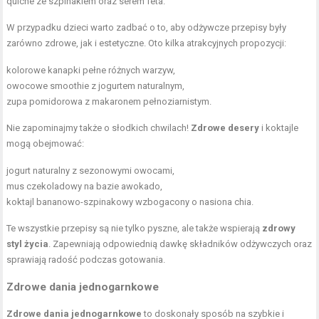
quiche ze szpinakiem oraz serem feta.
W przypadku dzieci warto zadbać o to, aby odżywcze przepisy były
zarówno zdrowe, jak i estetyczne. Oto kilka atrakcyjnych propozycji:
kolorowe kanapki pełne różnych warzyw,
owocowe smoothie z jogurtem naturalnym,
zupa pomidorowa z makaronem pełnoziarnistym.
Nie zapominajmy także o słodkich chwilach!
Zdrowe desery
i koktajle
mogą obejmować:
jogurt naturalny z sezonowymi owocami,
mus czekoladowy na bazie awokado,
koktajl bananowo-szpinakowy wzbogacony o nasiona chia.
Te wszystkie przepisy są nie tylko pyszne, ale także wspierają
zdrowy
styl życia
. Zapewniają odpowiednią dawkę składników odżywczych oraz
sprawiają radość podczas gotowania.
Zdrowe dania jednogarnkowe
Zdrowe dania jednogarnkowe
to doskonały sposób na szybkie i