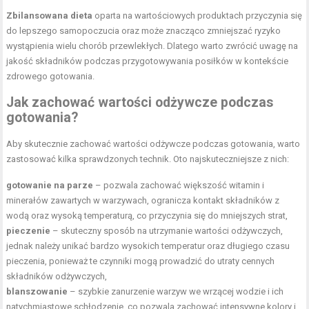
Zbilansowana dieta
oparta na wartościowych produktach przyczynia się
do lepszego samopoczucia oraz może znacząco zmniejszać ryzyko
wystąpienia wielu chorób przewlekłych. Dlatego warto zwrócić uwagę na
jakość składników podczas przygotowywania posiłków w kontekście
zdrowego gotowania.
Jak zachować wartości odżywcze podczas
gotowania?
Aby skutecznie zachować wartości odżywcze podczas gotowania, warto
zastosować kilka sprawdzonych technik. Oto najskuteczniejsze z nich:
gotowanie na parze
– pozwala zachować większość witamin i
minerałów zawartych w warzywach, ogranicza kontakt składników z
wodą oraz wysoką temperaturą, co przyczynia się do mniejszych strat,
pieczenie
– skuteczny sposób na utrzymanie wartości odżywczych,
jednak należy unikać bardzo wysokich temperatur oraz długiego czasu
pieczenia, ponieważ te czynniki mogą prowadzić do utraty cennych
składników odżywczych,
blanszowanie
– szybkie zanurzenie warzyw we wrzącej wodzie i ich
natychmiastowe schłodzenie, co pozwala zachować intensywne kolory i