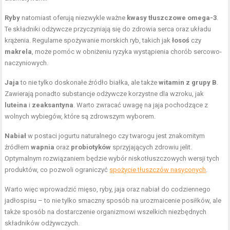
Ryby
natomiast oferują niezwykle ważne
kwasy tłuszczowe omega-3
.
Te składniki odżywcze przyczyniają się do zdrowia serca oraz układu
krążenia. Regularne spożywanie morskich ryb, takich jak
łosoś
czy
makrela
, może pomóc w obniżeniu ryzyka wystąpienia chorób sercowo-
naczyniowych.
Jaja
to nie tylko doskonałe źródło białka, ale także
witamin z grupy B
.
Zawierają ponadto substancje odżywcze korzystne dla wzroku, jak
luteina
i
zeaksantyna
. Warto zwracać uwagę na jaja pochodzące z
wolnych wybiegów, które są zdrowszym wyborem.
Nabiał
w postaci jogurtu naturalnego czy twarogu jest znakomitym
źródłem
wapnia
oraz
probiotyków
sprzyjających zdrowiu jelit.
Optymalnym rozwiązaniem będzie wybór niskotłuszczowych wersji tych
produktów, co pozwoli ograniczyć
spożycie tłuszczów nasyconych
.
Warto więc wprowadzić mięso, ryby, jaja oraz nabiał do codziennego
jadłospisu – to nie tylko smaczny sposób na urozmaicenie posiłków, ale
także sposób na dostarczenie organizmowi wszelkich niezbędnych
składników odżywczych.