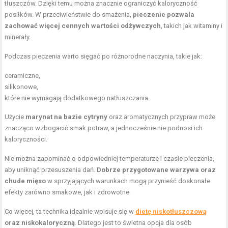
tłuszczów. Dzięki temu można znacznie ograniczyć kaloryczność
posiłków. W przeciwieństwie do smażenia,
pieczenie pozwala
zachować więcej cennych wartości odżywczych
, takich jak witaminy i
minerały.
Podczas pieczenia warto sięgać po różnorodne naczynia, takie jak:
ceramiczne,
silikonowe,
które nie wymagają dodatkowego natłuszczania.
Użycie
marynat na bazie cytryny
oraz aromatycznych przypraw może
znacząco wzbogacić smak potraw, a jednocześnie nie podnosi ich
kaloryczności.
Nie można zapominać o odpowiedniej temperaturze i czasie pieczenia,
aby uniknąć przesuszenia dań.
Dobrze przygotowane warzywa oraz
chude mięso
w sprzyjających warunkach mogą przynieść doskonałe
efekty zarówno smakowe, jak i zdrowotne.
Co więcej, ta technika idealnie wpisuje się w
dietę niskotłuszczową
oraz niskokaloryczną
. Dlatego jest to świetna opcja dla osób