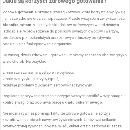
Jakie są korzyści zdrowego gotowania?
Zdrowe gotowanie
przynosi szereg korzyści, które korzystnie wpływają
na nasze zdrowie oraz samopoczucie. Przede wszystkim zwiększa ilość
błonnika
,
witamin
i cennych składników odżywczych w codziennym
jadłospisie. Wprowadzenie do posiłków świeżych owoców i warzyw,
produktów pełnoziarnistych oraz zdrowych tłuszczy pozytywnie
oddziałuje na funkcjonowanie organizmu.
Co więcej, dzięki zdrowemu gotowaniu możemy znacząco obniżyć ryzyko
wielu chorób. Na przykład:
zmniejsza szansę na wystąpienie otyłości,
zmniejsza ryzyko cukrzycy typu 2,
redukuje problemy z układem sercowo-naczyniowym.
Regularne spożywanie starannie przygotowanych posiłków wspomaga
kontrolę wagi oraz poprawia pracę
układu pokarmowego
.
Nie można również pominąć faktu, że zdrowe gotowanie sprzyja
kształtowaniu dobrych nawyków żywieniowych. Umożliwia unikanie
przetworzonej żywności bogatej w sól, cukier oraz niezdrowe tłuszcze.