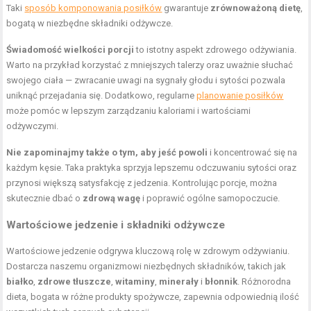
Taki
sposób komponowania posiłków
gwarantuje
zrównoważoną dietę
,
bogatą w niezbędne składniki odżywcze.
Świadomość wielkości porcji
to istotny aspekt zdrowego odżywiania.
Warto na przykład korzystać z mniejszych talerzy oraz uważnie słuchać
swojego ciała — zwracanie uwagi na sygnały głodu i sytości pozwala
uniknąć przejadania się. Dodatkowo, regularne
planowanie posiłków
może pomóc w lepszym zarządzaniu kaloriami i wartościami
odżywczymi.
Nie zapominajmy także o tym, aby jeść powoli
i koncentrować się na
każdym kęsie. Taka praktyka sprzyja lepszemu odczuwaniu sytości oraz
przynosi większą satysfakcję z jedzenia. Kontrolując porcje, można
skutecznie dbać o
zdrową wagę
i poprawić ogólne samopoczucie.
Wartościowe jedzenie i składniki odżywcze
Wartościowe jedzenie odgrywa kluczową rolę w zdrowym odżywianiu.
Dostarcza naszemu organizmowi niezbędnych składników, takich jak
białko
,
zdrowe tłuszcze
,
witaminy
,
minerały
i
błonnik
. Różnorodna
dieta, bogata w różne produkty spożywcze, zapewnia odpowiednią ilość