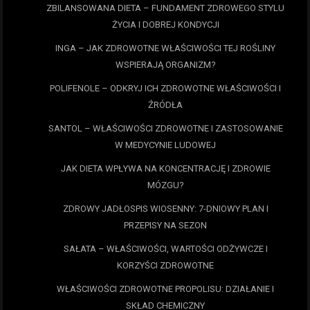
ZBILANSOWANA DIETA – FUNDAMENT ZDROWEGO STYLU
ŻYCIA I DOBREJ KONDYCJI
INGA – JAK ZDROWOTNE WŁAŚCIWOŚCI TEJ ROŚLINY
WSPIERAJĄ ORGANIZM?
POLIFENOLE – ODKRYJ ICH ZDROWOTNE WŁAŚCIWOŚCI I
ŹRÓDŁA
SANTOL – WŁAŚCIWOŚCI ZDROWOTNE I ZASTOSOWANIE
W MEDYCYNIE LUDOWEJ
JAK DIETA WPŁYWA NA KONCENTRACJĘ I ZDROWIE
MÓZGU?
ZDROWY JADŁOSPIS WIOSENNY: 7-DNIOWY PLAN I
PRZEPISY NA SEZON
SAŁATA – WŁAŚCIWOŚCI, WARTOŚCI ODŻYWCZE I
KORZYŚCI ZDROWOTNE
WŁAŚCIWOŚCI ZDROWOTNE PROPOLISU: DZIAŁANIE I
SKŁAD CHEMICZNY