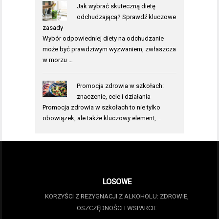
Jak wybrać skuteczną dietę
odchudzającą? Sprawdź kluczowe
zasady
Wybór odpowiedniej diety na odchudzanie
może być prawdziwym wyzwaniem, zwłaszcza
w morzu …
Promocja zdrowia w szkołach:
znaczenie, cele i działania
Promocja zdrowia w szkołach to nie tylko
obowiązek, ale także kluczowy element, …
LOSOWE
KORZYŚCI Z REZYGNACJI Z ALKOHOLU: ZDROWIE,
OSZCZĘDNOŚCI I WSPARCIE