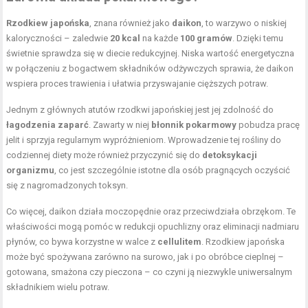
Rzodkiew japońska
, znana również jako
daikon
, to warzywo o niskiej
kaloryczności – zaledwie
20 kcal
na każde
100 gramów
. Dzięki temu
świetnie sprawdza się w diecie redukcyjnej. Niska wartość energetyczna
w połączeniu z bogactwem składników odżywczych sprawia, że daikon
wspiera proces trawienia i ułatwia przyswajanie cięższych potraw.
Jednym z głównych atutów rzodkwi japońskiej jest jej zdolność do
łagodzenia zaparć
. Zawarty w niej
błonnik pokarmowy
pobudza pracę
jelit i sprzyja regularnym wypróżnieniom. Wprowadzenie tej rośliny do
codziennej diety może również przyczynić się do
detoksykacji
organizmu
, co jest szczególnie istotne dla osób pragnących oczyścić
się z nagromadzonych toksyn.
Co więcej, daikon działa moczopędnie oraz przeciwdziała obrzękom. Te
właściwości mogą pomóc w redukcji opuchlizny oraz eliminacji nadmiaru
płynów, co bywa korzystne w walce z
cellulitem
. Rzodkiew japońska
może być spożywana zarówno na surowo, jak i po obróbce cieplnej –
gotowana, smażona czy pieczona – co czyni ją niezwykle uniwersalnym
składnikiem wielu potraw.