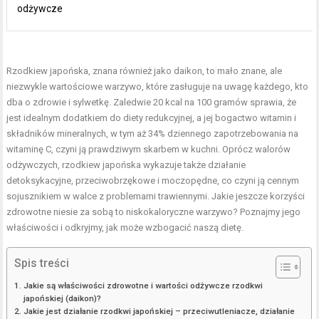
odżywcze
Rzodkiew japońska, znana również jako daikon, to mało znane, ale
niezwykle wartościowe warzywo, które zasługuje na uwagę każdego, kto
dba o zdrowie i sylwetkę. Zaledwie 20 kcal na 100 gramów sprawia, że
jest idealnym dodatkiem do diety redukcyjnej, a jej bogactwo witamin i
składników mineralnych, w tym aż 34% dziennego zapotrzebowania na
witaminę C, czyni ją prawdziwym skarbem w kuchni. Oprócz walorów
odżywczych, rzodkiew japońska wykazuje także działanie
detoksykacyjne, przeciwobrzękowe i moczopędne, co czyni ją cennym
sojusznikiem w walce z problemami trawiennymi. Jakie jeszcze korzyści
zdrowotne niesie za sobą to niskokaloryczne warzywo? Poznajmy jego
właściwości i odkryjmy, jak może wzbogacić naszą dietę.
Spis treści
Jakie są właściwości zdrowotne i wartości odżywcze rzodkwi
japońskiej (daikon)?
Jakie jest działanie rzodkwi japońskiej – przeciwutleniacze, działanie