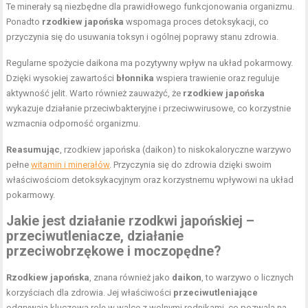
Te minerały są niezbędne dla prawidłowego funkcjonowania organizmu.
Ponadto
rzodkiew japońska
wspomaga proces detoksykacji, co
przyczynia się do usuwania toksyn i ogólnej poprawy stanu zdrowia.
Regularne spożycie daikona ma pozytywny wpływ na układ pokarmowy.
Dzięki wysokiej zawartości
błonnika
wspiera trawienie oraz reguluje
aktywność jelit. Warto również zauważyć, że
rzodkiew japońska
wykazuje działanie przeciwbakteryjne i przeciwwirusowe, co korzystnie
wzmacnia odporność organizmu.
Reasumując
, rzodkiew japońska (daikon) to niskokaloryczne warzywo
pełne
witamin i minerałów
. Przyczynia się do zdrowia dzięki swoim
właściwościom detoksykacyjnym oraz korzystnemu wpływowi na układ
pokarmowy.
Jakie jest działanie rzodkwi japońskiej –
przeciwutleniacze, działanie
przeciwobrzękowe i moczopędne?
Rzodkiew japońska
, znana również jako
daikon
, to warzywo o licznych
korzyściach dla zdrowia. Jej właściwości
przeciwutleniające
odgrywają kluczową rolę w walce z wolnymi rodnikami, co pozwala na