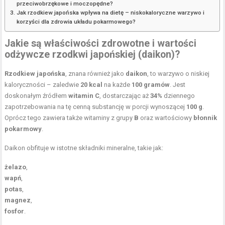
przeciwobrzękowe i moczopędne?
Jak rzodkiew japońska wpływa na dietę – niskokaloryczne warzywo i
korzyści dla zdrowia układu pokarmowego?
Jakie są właściwości zdrowotne i wartości
odżywcze rzodkwi japońskiej (daikon)?
Rzodkiew japońska
, znana również jako
daikon
, to warzywo o niskiej
kaloryczności – zaledwie
20 kcal
na każde
100 gramów
. Jest
doskonałym źródłem
witamin C
, dostarczając aż
34%
dziennego
zapotrzebowania na tę cenną substancję w porcji wynoszącej
100 g
.
Oprócz tego zawiera także witaminy z grupy
B
oraz wartościowy
błonnik
pokarmowy
.
Daikon obfituje w istotne składniki mineralne, takie jak:
żelazo
,
wapń
,
potas
,
magnez
,
fosfor
.