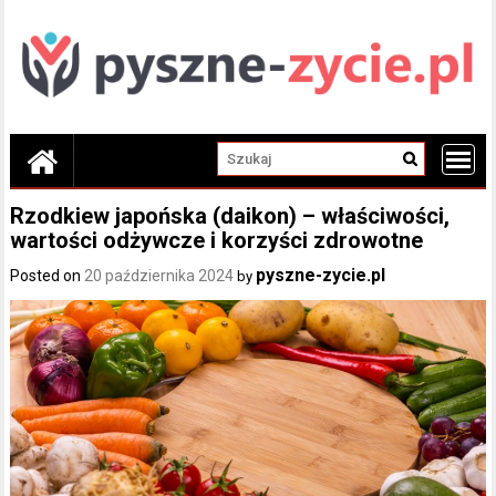
Skip
to
content
Rzodkiew japońska (daikon) – właściwości,
wartości odżywcze i korzyści zdrowotne
pyszne-zycie.pl
Posted on
20 października 2024
by