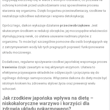
ochronę komórek przed uszkodzeniami oraz spowolnienie procesu
starzenia się organizmu. Dzięki bogactwu przeciwutleniaczy, rzodkiew ta
neutralizuje szkodliwe substancje i wspiera detoksykację.
Oprócz tego, daikon wykazuje działanie
przeciwobrzękowe
. Jest
skutecznym środkiem w redukcji obrzęków; jej moczopędne właściwości
stymulują pracę nerek, co ułatwia usuwanie nadmiaru płynów z
organizmu. To może być szczególnie pomocne dla osób borykających się
z zatrzymywaniem wody lub tych pragnących poprawić funkcjonowanie
układu moczowego.
Dodatkowo, regularne spożywanie rzodkwi japońskiej wspomaga proces
trawienia
dzięki zawartym w niej aktywnym enzymom. Ułatwia to
efektywne przyswajanie składników odżywczych i przyczynia się do
ogólnego dobrego samopoczucia. Włączenie daikona do diety może być
istotnym krokiem ku zdrowemu stylowi życia oraz prewencji wielu
schorzeń.
Jak rzodkiew japońska wpływa na dietę –
niskokaloryczne warzywo i korzyści dla
zdrowia układu pokarmowego?