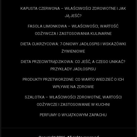
KAPUSTA CZERWONA – WŁAŚCIWOŚCI ZDROWOTNE I JAK
JĄ JEŚĆ?
FASOLA LIMONKOWA – WŁAŚCIWOŚCI, WARTOŚĆ
ODŻYWCZA I ZASTOSOWANIA KULINARNE
DIETA CUKRZYCOWA: 7-DNIOWY JADŁOSPIS I WSKAZÓWKI
ŻYWIENIOWE
DIETA PRZECIWTRĄDZIKOWA: CO JEŚĆ, A CZEGO UNIKAĆ?
PRZYKŁADY JADŁOSPISU
PRODUKTY PRZETWORZONE: CO WARTO WIEDZIEĆ O ICH
WPŁYWIE NA ZDROWIE
SZALOTKA – WŁAŚCIWOŚCI ZDROWOTNE, WARTOŚCI
ODŻYWCZE I ZASTOSOWANIE W KUCHNI
PERFUMY O WYJĄTKOWYM ZAPACHU