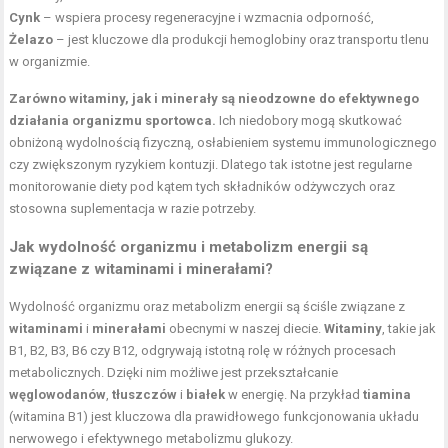
Cynk
– wspiera procesy regeneracyjne i wzmacnia odporność,
Żelazo
– jest kluczowe dla produkcji hemoglobiny oraz transportu tlenu
w organizmie.
Zarówno witaminy, jak i minerały są nieodzowne do efektywnego
działania organizmu sportowca.
Ich niedobory mogą skutkować
obniżoną wydolnością fizyczną, osłabieniem systemu immunologicznego
czy zwiększonym ryzykiem kontuzji. Dlatego tak istotne jest regularne
monitorowanie diety pod kątem tych składników odżywczych oraz
stosowna suplementacja w razie potrzeby.
Jak wydolność organizmu i metabolizm energii są
związane z witaminami i minerałami?
Wydolność organizmu oraz metabolizm energii są ściśle związane z
witaminami
i
minerałami
obecnymi w naszej diecie.
Witaminy
, takie jak
B1, B2, B3, B6 czy B12, odgrywają istotną rolę w różnych procesach
metabolicznych. Dzięki nim możliwe jest przekształcanie
węglowodanów
,
tłuszczów
i
białek
w energię. Na przykład
tiamina
(witamina B1) jest kluczowa dla prawidłowego funkcjonowania układu
nerwowego i efektywnego metabolizmu glukozy.