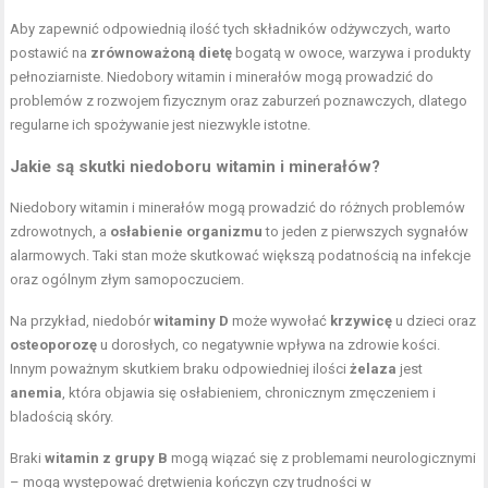
Aby zapewnić odpowiednią ilość tych składników odżywczych, warto
postawić na
zrównoważoną dietę
bogatą w owoce, warzywa i produkty
pełnoziarniste. Niedobory witamin i minerałów mogą prowadzić do
problemów z rozwojem fizycznym oraz zaburzeń poznawczych, dlatego
regularne ich spożywanie jest niezwykle istotne.
Jakie są skutki niedoboru witamin i minerałów?
Niedobory witamin i minerałów mogą prowadzić do różnych problemów
zdrowotnych, a
osłabienie organizmu
to jeden z pierwszych sygnałów
alarmowych. Taki stan może skutkować większą podatnością na infekcje
oraz ogólnym złym samopoczuciem.
Na przykład, niedobór
witaminy D
może wywołać
krzywicę
u dzieci oraz
osteoporozę
u dorosłych, co negatywnie wpływa na zdrowie kości.
Innym poważnym skutkiem braku odpowiedniej ilości
żelaza
jest
anemia
, która objawia się osłabieniem, chronicznym zmęczeniem i
bladością skóry.
Braki
witamin z grupy B
mogą wiązać się z problemami neurologicznymi
– mogą występować drętwienia kończyn czy trudności w