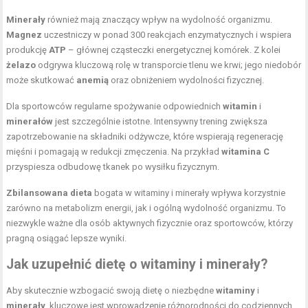
Minerały
również mają znaczący wpływ na wydolność organizmu.
Magnez
uczestniczy w ponad 300 reakcjach enzymatycznych i wspiera
produkcję
ATP
– głównej cząsteczki energetycznej komórek. Z kolei
żelazo
odgrywa kluczową rolę w transporcie tlenu we krwi; jego niedobór
może skutkować
anemią
oraz obniżeniem wydolności fizycznej.
Dla sportowców regularne spożywanie odpowiednich
witamin
i
minerałów
jest szczególnie istotne. Intensywny trening zwiększa
zapotrzebowanie na składniki odżywcze, które wspierają regenerację
mięśni i pomagają w redukcji zmęczenia. Na przykład
witamina C
przyspiesza odbudowę tkanek po wysiłku fizycznym.
Zbilansowana dieta
bogata w witaminy i minerały wpływa korzystnie
zarówno na metabolizm energii, jak i ogólną wydolność organizmu. To
niezwykle ważne dla osób aktywnych fizycznie oraz sportowców, którzy
pragną osiągać lepsze wyniki.
Jak uzupełnić dietę o witaminy i minerały?
Aby skutecznie wzbogacić swoją dietę o niezbędne
witaminy
i
minerały
, kluczowe jest wprowadzenie różnorodności do codziennych