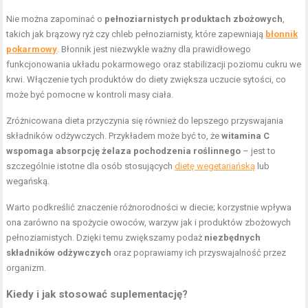
Nie można zapominać o
pełnoziarnistych produktach zbożowych
,
takich jak brązowy ryż czy chleb pełnoziarnisty, które zapewniają
błonnik
pokarmowy
. Błonnik jest niezwykle ważny dla prawidłowego
funkcjonowania układu pokarmowego oraz stabilizacji poziomu cukru we
krwi. Włączenie tych produktów do diety zwiększa uczucie sytości, co
może być pomocne w kontroli masy ciała.
Zróżnicowana dieta przyczynia się również do lepszego przyswajania
składników odżywczych. Przykładem może być to, że
witamina C
wspomaga absorpcję żelaza pochodzenia roślinnego
– jest to
szczególnie istotne dla osób stosujących
dietę wegetariańską
lub
wegańską.
Warto podkreślić znaczenie różnorodności w diecie; korzystnie wpływa
ona zarówno na spożycie owoców, warzyw jak i produktów zbożowych
pełnoziarnistych. Dzięki temu zwiększamy podaż
niezbędnych
składników odżywczych
oraz poprawiamy ich przyswajalność przez
organizm.
Kiedy i jak stosować suplementację?