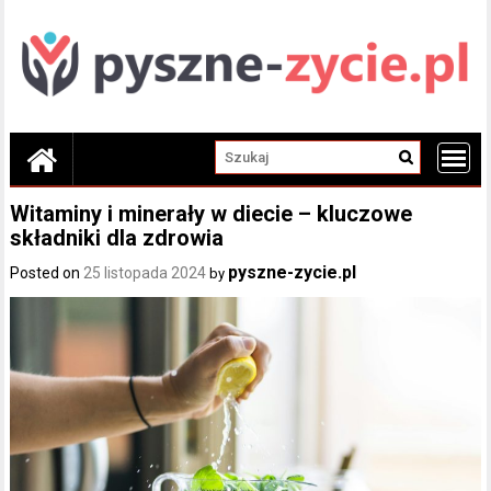
Skip
to
content
Witaminy i minerały w diecie – kluczowe
składniki dla zdrowia
pyszne-zycie.pl
Posted on
25 listopada 2024
by