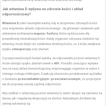
Jak witamina D wpływa na zdrowie kości i układ
odpornościowy?
Witamina D
pełni niezwykle ważną rolę w utrzymaniu zdrowych kości
oraz wspieraniu układu odpornościowego. Jej głównym zadaniem jest
ułatwienie wchłaniania
wapnia
i
fosforu
, które są kluczowe dla
prawidłowej mineralizacji kości. Kiedy organizm odczuwa niedobór tej
witaminy, może dojść do osłabienia struktury kości, co z kolei zwiększa
ryzyko
osteoporozy
oraz złamań.
Z przeprowadzonych badań wynika, że odpowiedni poziom witaminy D
może obniżyć ryzyko złamań nawet o
40%
. Ponadto znacząco wpływa
ona na nasz układ immunologiczny, wspomagając organizm w walce z
różnego rodzaju infekcjami. Dzięki jej obecności produkowane są białka
o działaniu
przeciwbakteryjnym
i
przeciwwirusowym
, co przyczynia
się do poprawy naszej ogólnej odporności.
Aby zadbać o właściwy poziom witaminy D, warto skupić się zarówno na
diecie, jak i regularnej ekspozycji na słońce. Naturalnymi źródłami tej
cennej substancji są: