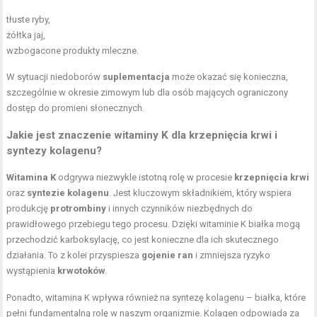
tłuste ryby,
żółtka jaj,
wzbogacone produkty mleczne.
W sytuacji niedoborów
suplementacja
może okazać się konieczna,
szczególnie w okresie zimowym lub dla osób mających ograniczony
dostęp do promieni słonecznych.
Jakie jest znaczenie witaminy K dla krzepnięcia krwi i
syntezy kolagenu?
Witamina K
odgrywa niezwykle istotną rolę w procesie
krzepnięcia krwi
oraz
syntezie kolagenu
. Jest kluczowym składnikiem, który wspiera
produkcję
protrombiny
i innych czynników niezbędnych do
prawidłowego przebiegu tego procesu. Dzięki witaminie K białka mogą
przechodzić karboksylację, co jest konieczne dla ich skutecznego
działania. To z kolei przyspiesza
gojenie ran
i zmniejsza ryzyko
wystąpienia
krwotoków
.
Ponadto, witamina K wpływa również na syntezę kolagenu – białka, które
pełni fundamentalną rolę w naszym organizmie. Kolagen odpowiada za