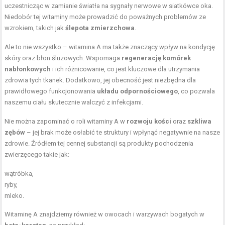
uczestnicząc w zamianie światła na sygnały nerwowe w siatkówce oka.
Niedobór tej witaminy może prowadzić do poważnych problemów ze
wzrokiem, takich jak
ślepota zmierzchowa
.
Ale to nie wszystko – witamina A ma także znaczący wpływ na kondycję
skóry oraz błon śluzowych. Wspomaga
regenerację komórek
nabłonkowych
i ich różnicowanie, co jest kluczowe dla utrzymania
zdrowia tych tkanek. Dodatkowo, jej obecność jest niezbędna dla
prawidłowego funkcjonowania
układu odpornościowego
, co pozwala
naszemu ciału skutecznie walczyć z infekcjami.
Nie można zapominać o roli witaminy A w
rozwoju kości
oraz
szkliwa
zębów
– jej brak może osłabić te struktury i wpłynąć negatywnie na nasze
zdrowie. Źródłem tej cennej substancji są produkty pochodzenia
zwierzęcego takie jak:
wątróbka,
ryby,
mleko.
Witaminę A znajdziemy również w owocach i warzywach bogatych w