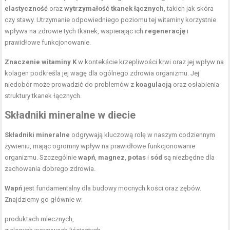
elastyczność
oraz
wytrzymałość tkanek łącznych
, takich jak skóra
czy stawy. Utrzymanie odpowiedniego poziomu tej witaminy korzystnie
wpływa na zdrowie tych tkanek, wspierając ich
regenerację
i
prawidłowe funkcjonowanie.
Znaczenie witaminy K
w kontekście krzepliwości krwi oraz jej wpływ na
kolagen podkreśla jej wagę dla ogólnego zdrowia organizmu. Jej
niedobór może prowadzić do problemów z
koagulacją
oraz osłabienia
struktury tkanek łącznych.
Składniki mineralne w diecie
Składniki mineralne
odgrywają kluczową rolę w naszym codziennym
żywieniu, mając ogromny wpływ na prawidłowe funkcjonowanie
organizmu. Szczególnie
wapń
,
magnez
,
potas
i
sód
są niezbędne dla
zachowania dobrego zdrowia.
Wapń
jest fundamentalny dla budowy mocnych kości oraz zębów.
Znajdziemy go głównie w:
produktach mlecznych,