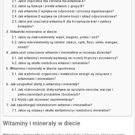
Jakie znaczenie dla zdrowia ma witamina A?
Jakie są funkcje i źródła witamin z grupy B?
Jak witamina C wpływa na odporność i procesy regeneracyjne?
Jak witamina D wpływa na zdrowie kości i układ odpornościowy?
Jakie jest znaczenie witaminy K dla krzepnięcia krwi i syntezy
kolagenu?
Składniki mineralne w diecie
Jakie są makroelementy: wapń, magnez, potas i sód?
Jakie mikroelementy są istotne: żelazo, cynk, fluor, selen, mangan,
miedź?
Jakie jest znaczenie witamin i minerałów w rozwoju dziecka?
Jak witaminy i minerały wpływają na rozwój fizyczny i poznawczy?
Jakie są skutki niedoboru witamin i minerałów?
Witaminy i minerały w diecie sportowca
Jak wydolność organizmu i metabolizm energii są związane z
witaminami i minerałami?
Jak uzupełnić dietę o witaminy i minerały?
Jak różnorodność diety wpływa na spożycie owoców, warzyw i
pełnoziarnistych produktów zbożowych?
Kiedy i jak stosować suplementację?
Jak zapobiegać niedoborom witamin i minerałów?
Jakie są objawy i skutki awitaminozy i niedoboru minerałów?
Witaminy i minerały w diecie
Witaminy
i
minerały
to niezbędne składniki odżywcze, które musimy