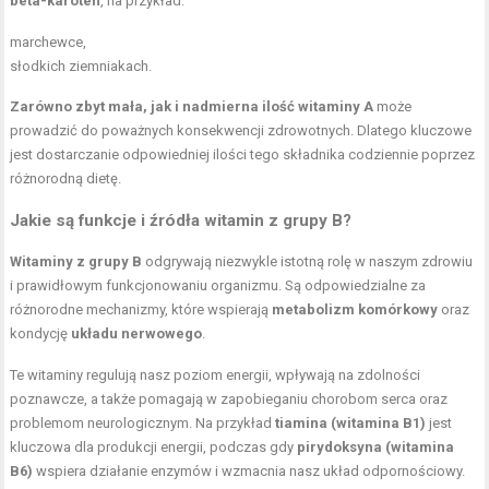
beta-karoten
, na przykład:
marchewce,
słodkich ziemniakach.
Zarówno zbyt mała, jak i nadmierna ilość witaminy A
może
prowadzić do poważnych konsekwencji zdrowotnych. Dlatego kluczowe
jest dostarczanie odpowiedniej ilości tego składnika codziennie poprzez
różnorodną dietę.
Jakie są funkcje i źródła witamin z grupy B?
Witaminy z grupy B
odgrywają niezwykle istotną rolę w naszym zdrowiu
i prawidłowym funkcjonowaniu organizmu. Są odpowiedzialne za
różnorodne mechanizmy, które wspierają
metabolizm komórkowy
oraz
kondycję
układu nerwowego
.
Te witaminy regulują nasz poziom energii, wpływają na zdolności
poznawcze, a także pomagają w zapobieganiu chorobom serca oraz
problemom neurologicznym. Na przykład
tiamina (witamina B1)
jest
kluczowa dla produkcji energii, podczas gdy
pirydoksyna (witamina
B6)
wspiera działanie enzymów i wzmacnia nasz układ odpornościowy.