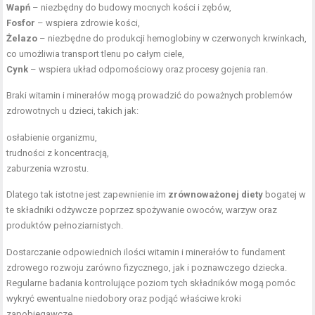
Wapń
– niezbędny do budowy mocnych kości i zębów,
Fosfor
– wspiera zdrowie kości,
Żelazo
– niezbędne do produkcji hemoglobiny w czerwonych krwinkach,
co umożliwia transport tlenu po całym ciele,
Cynk
– wspiera układ odpornościowy oraz procesy gojenia ran.
Braki witamin i minerałów mogą prowadzić do poważnych problemów
zdrowotnych u dzieci, takich jak:
osłabienie organizmu,
trudności z koncentracją,
zaburzenia wzrostu.
Dlatego tak istotne jest zapewnienie im
zrównoważonej diety
bogatej w
te składniki odżywcze poprzez spożywanie owoców, warzyw oraz
produktów pełnoziarnistych.
Dostarczanie odpowiednich ilości witamin i minerałów to fundament
zdrowego rozwoju zarówno fizycznego, jak i poznawczego dziecka.
Regularne badania kontrolujące poziom tych składników mogą pomóc
wykryć ewentualne niedobory oraz podjąć właściwe kroki
zapobiegawcze.