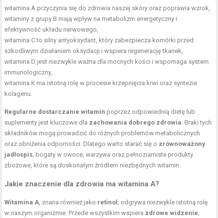
witamina A przyczynia się do zdrowia naszej skóry oraz poprawia wzrok,
witaminy z grupy B mają wpływ na metabolizm energetyczny i
efektywność układu nerwowego,
witamina C to silny antyoksydant, który zabezpiecza komórki przed
szkodliwym działaniem oksydacji i wspiera regenerację tkanek,
witamina D jest niezwykle ważna dla mocnych kości i wspomaga system
immunologiczny,
witamina K
ma istotną rolę w procesie krzepnięcia krwi oraz syntezie
kolagenu.
Regularne dostarczanie witamin
poprzez odpowiednią dietę lub
suplementy jest kluczowe dla
zachowania dobrego zdrowia
. Braki tych
składników mogą prowadzić do różnych problemów metabolicznych
oraz obniżenia odporności. Dlatego warto starać się o
zrównoważony
jadłospis
, bogaty w owoce, warzywa oraz pełnoziarniste produkty
zbożowe, które są doskonałym źródłem niezbędnych witamin.
Jakie znaczenie dla zdrowia ma witamina A?
Witamina A
, znana również jako
retinol
, odgrywa niezwykle istotną rolę
w naszym organizmie. Przede wszystkim wspiera
zdrowe widzenie
,