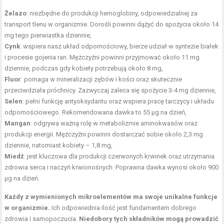
Żelazo
: niezbędne do produkcji hemoglobiny, odpowiedzialnej za
transport tlenu w organizmie. Dorośli powinni dążyć do spożycia około 14
mg tego pierwiastka dziennie,
Cynk
: wspiera nasz układ odpornościowy, bierze udział w syntezie białek
i procesie gojenia ran. Mężczyźni powinni przyjmować około 11 mg
dziennie, podczas gdy kobiety potrzebują około 8 mg,
Fluor
: pomaga w mineralizacji zębów i kości oraz skutecznie
przeciwdziała próchnicy. Zazwyczaj zaleca się spożycie 3-4 mg dziennie,
Selen
: pełni funkcję antyoksydantu oraz wspiera pracę tarczycy i układu
odpornościowego. Rekomendowana dawka to 55 μg na dzień,
Mangan
: odgrywa ważną rolę w metabolizmie aminokwasów oraz
produkcji energii. Mężczyźni powinni dostarczać sobie około 2,3 mg
dziennie, natomiast kobiety – 1,8 mg,
Miedź
: jest kluczowa dla produkcji czerwonych krwinek oraz utrzymania
zdrowia serca i naczyń krwionośnych. Poprawna dawka wynosi około 900
μg na dzień.
Każdy z wymienionych mikroelementów ma swoje unikalne funkcje
w organizmie.
Ich odpowiednia ilość jest fundamentem dobrego
zdrowia i samopoczucia.
Niedobory tych składników mogą prowadzić