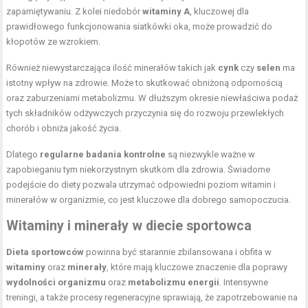
zapamiętywaniu. Z kolei niedobór
witaminy A
, kluczowej dla
prawidłowego funkcjonowania siatkówki oka, może prowadzić do
kłopotów ze wzrokiem.
Również niewystarczająca ilość minerałów takich jak
cynk
czy
selen
ma
istotny wpływ na zdrowie. Może to skutkować obniżoną odpornością
oraz zaburzeniami metabolizmu. W dłuższym okresie niewłaściwa podaż
tych składników odżywczych przyczynia się do rozwoju przewlekłych
chorób i obniża jakość życia.
Dlatego
regularne badania kontrolne
są niezwykle ważne w
zapobieganiu tym niekorzystnym skutkom dla zdrowia. Świadome
podejście do diety pozwala utrzymać odpowiedni poziom witamin i
minerałów w organizmie, co jest kluczowe dla dobrego samopoczucia.
Witaminy i minerały w diecie sportowca
Dieta sportowców
powinna być starannie zbilansowana i obfita w
witaminy
oraz
minerały
, które mają kluczowe znaczenie dla poprawy
wydolności organizmu
oraz
metabolizmu energii
. Intensywne
treningi, a także procesy regeneracyjne sprawiają, że zapotrzebowanie na