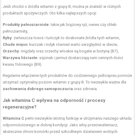
Jeśli chodzi o źródła witamin z grupy B, można je znaleźć w różnych
produktach spożywczych. Oto kilka najlepszych opcji:
Produkty pełnoziarniste
: takie jak brązowy ryż, owies czy chleb
pełnoziarnisty,
Ryby
: zwłaszcza łosoś i tuńczyk to doskonałe źródła tych witamin,
Chude mięso
: kurczak i indyk również warto uwzględnić w diecie,
Orzechy
: migdały oraz
orzechy włoskie
są bogate w biotynę (B7),
Warzywa liściaste
: szpinak i jarmuż dostarczają nam cennych ilości
kwasu foliowego (B9).
Regularne włączenie tych produktów do codziennego jadłospisu pomoże
utrzymać optymalny poziom witamin z grupy B. To niezwykle ważne dla
zachowania dobrego samopoczucia
oraz zdrowia.
Jak witamina C wpływa na odporność i procesy
regeneracyjne?
Witamina C
pełni niezwykle istotną funkcję w utrzymaniu naszego układu
odpornościowego w dobrej kondycji. Jako silny przeciwutleniacz,
skutecznie chroni komórki przed szkodliwym działaniem wolnych