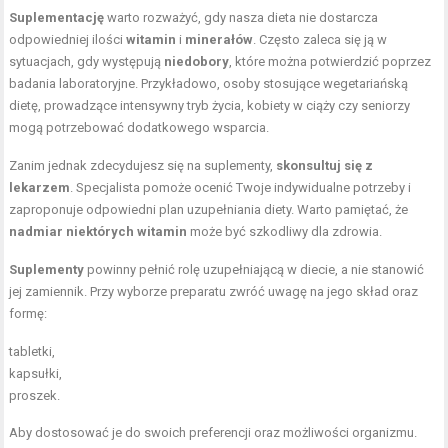
Suplementację
warto rozważyć, gdy nasza dieta nie dostarcza
odpowiedniej ilości
witamin
i
minerałów
. Często zaleca się ją w
sytuacjach, gdy występują
niedobory
, które można potwierdzić poprzez
badania laboratoryjne. Przykładowo, osoby stosujące wegetariańską
dietę, prowadzące intensywny tryb życia, kobiety w ciąży czy seniorzy
mogą potrzebować dodatkowego wsparcia.
Zanim jednak zdecydujesz się na suplementy,
skonsultuj się z
lekarzem
. Specjalista pomoże ocenić Twoje indywidualne potrzeby i
zaproponuje odpowiedni plan uzupełniania diety. Warto pamiętać, że
nadmiar niektórych witamin
może być szkodliwy dla zdrowia.
Suplementy
powinny pełnić rolę uzupełniającą w diecie, a nie stanowić
jej zamiennik. Przy wyborze preparatu zwróć uwagę na jego skład oraz
formę:
tabletki,
kapsułki,
proszek.
Aby dostosować je do swoich preferencji oraz możliwości organizmu.