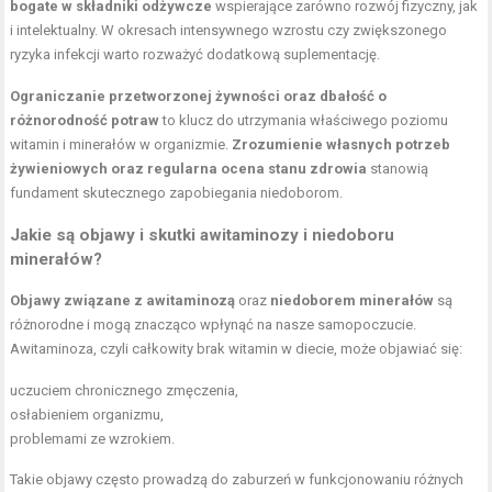
bogate w składniki odżywcze
wspierające zarówno rozwój fizyczny, jak
i intelektualny. W okresach intensywnego wzrostu czy zwiększonego
ryzyka infekcji warto rozważyć dodatkową suplementację.
Ograniczanie przetworzonej żywności oraz dbałość o
różnorodność potraw
to klucz do utrzymania właściwego poziomu
witamin i minerałów w organizmie.
Zrozumienie własnych potrzeb
żywieniowych oraz regularna ocena stanu zdrowia
stanowią
fundament skutecznego zapobiegania niedoborom.
Jakie są objawy i skutki awitaminozy i niedoboru
minerałów?
Objawy związane z awitaminozą
oraz
niedoborem minerałów
są
różnorodne i mogą znacząco wpłynąć na nasze samopoczucie.
Awitaminoza, czyli całkowity brak witamin w diecie, może objawiać się:
uczuciem chronicznego zmęczenia,
osłabieniem organizmu,
problemami ze wzrokiem.
Takie objawy często prowadzą do zaburzeń w funkcjonowaniu różnych