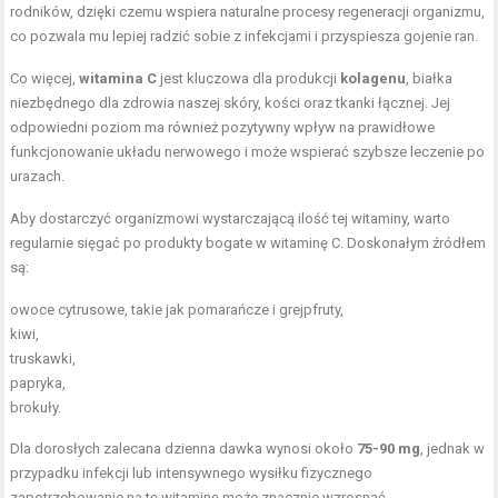
rodników, dzięki czemu wspiera naturalne procesy regeneracji organizmu,
co pozwala mu lepiej radzić sobie z infekcjami i przyspiesza gojenie ran.
Co więcej,
witamina C
jest kluczowa dla produkcji
kolagenu
, białka
niezbędnego dla zdrowia naszej skóry, kości oraz tkanki łącznej. Jej
odpowiedni poziom ma również pozytywny wpływ na prawidłowe
funkcjonowanie układu nerwowego i może wspierać szybsze leczenie po
urazach.
Aby dostarczyć organizmowi wystarczającą ilość tej witaminy, warto
regularnie sięgać po produkty bogate w witaminę C. Doskonałym źródłem
są:
owoce cytrusowe, takie jak pomarańcze i grejpfruty,
kiwi,
truskawki,
papryka,
brokuły.
Dla dorosłych zalecana dzienna dawka wynosi około
75-90 mg
, jednak w
przypadku infekcji lub intensywnego wysiłku fizycznego
zapotrzebowanie na tę witaminę może znacznie wzrosnąć.