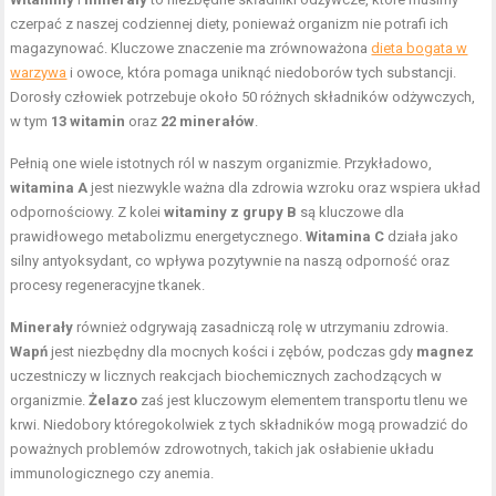
czerpać z naszej codziennej diety, ponieważ organizm nie potrafi ich
magazynować. Kluczowe znaczenie ma zrównoważona
dieta bogata w
warzywa
i owoce, która pomaga uniknąć niedoborów tych substancji.
Dorosły człowiek potrzebuje około 50 różnych składników odżywczych,
w tym
13 witamin
oraz
22 minerałów
.
Pełnią one wiele istotnych ról w naszym organizmie. Przykładowo,
witamina A
jest niezwykle ważna dla zdrowia wzroku oraz wspiera układ
odpornościowy. Z kolei
witaminy z grupy B
są kluczowe dla
prawidłowego metabolizmu energetycznego.
Witamina C
działa jako
silny antyoksydant, co wpływa pozytywnie na naszą odporność oraz
procesy regeneracyjne tkanek.
Minerały
również odgrywają zasadniczą rolę w utrzymaniu zdrowia.
Wapń
jest niezbędny dla mocnych kości i zębów, podczas gdy
magnez
uczestniczy w licznych reakcjach biochemicznych zachodzących w
organizmie.
Żelazo
zaś jest kluczowym elementem transportu tlenu we
krwi. Niedobory któregokolwiek z tych składników mogą prowadzić do
poważnych problemów zdrowotnych, takich jak osłabienie układu
immunologicznego czy anemia.