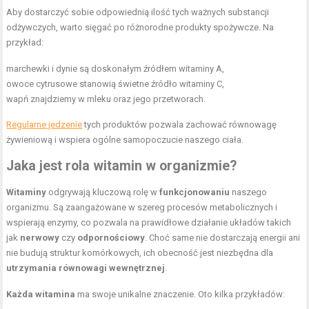
Aby dostarczyć sobie odpowiednią ilość tych ważnych substancji
odżywczych, warto sięgać po różnorodne produkty spożywcze. Na
przykład:
marchewki i dynie są doskonałym źródłem witaminy A,
owoce cytrusowe stanowią świetne źródło witaminy C,
wapń znajdziemy w mleku oraz jego przetworach.
Regularne jedzenie
tych produktów pozwala zachować równowagę
żywieniową i wspiera ogólne samopoczucie naszego ciała.
Jaka jest rola witamin w organizmie?
Witaminy
odgrywają kluczową rolę w
funkcjonowaniu
naszego
organizmu. Są zaangażowane w szereg procesów metabolicznych i
wspierają enzymy, co pozwala na prawidłowe działanie układów takich
jak
nerwowy
czy
odpornościowy
. Choć same nie dostarczają energii ani
nie budują struktur komórkowych, ich obecność jest niezbędna dla
utrzymania równowagi wewnętrznej
.
Każda witamina
ma swoje unikalne znaczenie. Oto kilka przykładów: