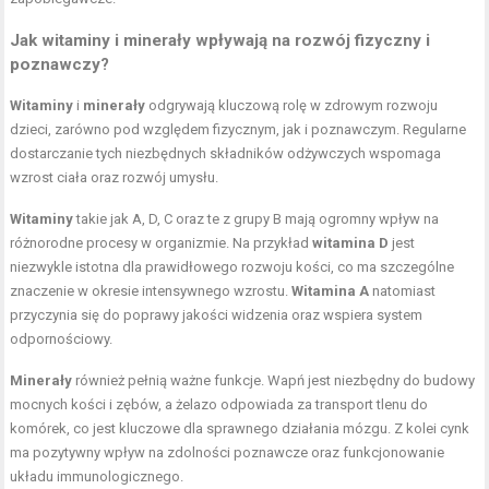
Jak witaminy i minerały wpływają na rozwój fizyczny i
poznawczy?
Witaminy
i
minerały
odgrywają kluczową rolę w zdrowym rozwoju
dzieci, zarówno pod względem fizycznym, jak i poznawczym. Regularne
dostarczanie tych niezbędnych składników odżywczych wspomaga
wzrost ciała oraz rozwój umysłu.
Witaminy
takie jak A, D, C oraz te z grupy B mają ogromny wpływ na
różnorodne procesy w organizmie. Na przykład
witamina D
jest
niezwykle istotna dla prawidłowego rozwoju kości, co ma szczególne
znaczenie w okresie intensywnego wzrostu.
Witamina A
natomiast
przyczynia się do poprawy jakości widzenia oraz wspiera system
odpornościowy.
Minerały
również pełnią ważne funkcje. Wapń jest niezbędny do budowy
mocnych kości i zębów, a żelazo odpowiada za transport tlenu do
komórek, co jest kluczowe dla sprawnego działania mózgu. Z kolei cynk
ma pozytywny wpływ na zdolności poznawcze oraz funkcjonowanie
układu immunologicznego.