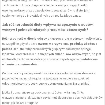
organizmu, dlatego ich odpowiednia ilość jest niezwykle ważna dla
zachowania zdrowia. Regularne badania krwi pomogą określić
ewentualne braki oraz pozwolą dostosować zarówno dietę, jak i
suplementację do indywidualnych potrzeb każdego z nas.
Jak różnorodność diety wpływa na spożycie owoców,
warzyw i pełnoziarnistych produktów zbożowych?
Różnorodność w diecie
odgrywa kluczową rolę w zdrowym odżywianiu,
szczególnie gdy chodzi o
owoce
,
warzywa
oraz
produkty zbożowe
pełnoziarniste
. Włączenie różnych grup żywnościowych sprzyja
lepszemu dostarczaniu
niezbędnych składników odżywczych
, co jest
istotne dla zachowania dobrego zdrowia i zapobiegania
niedoborom
witamin
oraz
minerałów
.
Owoce
i
warzywa
są prawdziwą skarbnicą witamin, minerałów oraz
przeciwutleniaczy. Ich regularne spożywanie wspiera nasz układ
odpornościowy i procesy regeneracyjne organizmu. Na przykład:
jabłka i pomarańcze są doskonałym źródłem witaminy C i A,
warzywa liściaste jak szpinak czy jarmuż dostarczają cennych składników
takich jak żelazo i magnez.