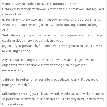
warto spożywać około
300-400 mg magnezu
dziennie.
Potas
jest istotny dla zachowania równowagi elektrolitowej oraz regulacji
ciśnienia krwi,
uczestniczy w przekazywaniu impulsów nerwowych oraz pracy mięśni,
zaleca się dostarczenie organizmowi około
3500 mg potasu
każdego
dnia.
Sód
pełni ważną rolę w utrzymaniu równowagi płynów oraz prawidłowym
działaniu układu nerwowego i mięśniowego,
jego spożycie powinno być kontrolowane; maksymalna zalecana dawka
to
2300 mg
na dobę.
Aby cieszyć się dobrym zdrowiem i prawidłowym funkcjonowaniem
organizmu, warto zadbać o zrównoważoną dietę bogatą w te
makroelementy.
Jakie mikroelementy są istotne: żelazo, cynk, fluor, selen,
mangan, miedź?
Mikroelementy
odgrywają kluczową rolę w zdrowiu człowieka, mimo że
są potrzebne w niewielkich ilościach. Oto kilka istotnych mikroelementów,
które warto znać: