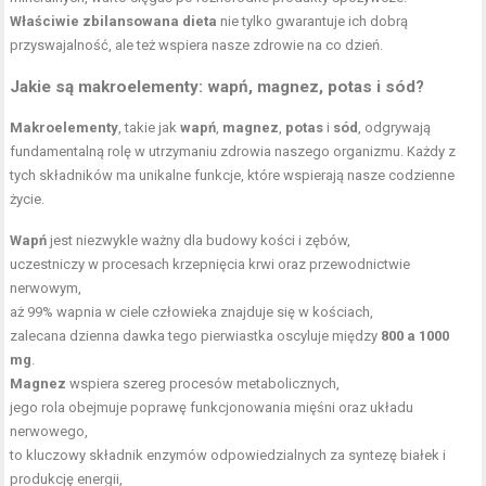
Właściwie zbilansowana dieta
nie tylko gwarantuje ich dobrą
przyswajalność, ale też wspiera nasze zdrowie na co dzień.
Jakie są makroelementy: wapń, magnez, potas i sód?
Makroelementy
, takie jak
wapń
,
magnez
,
potas
i
sód
, odgrywają
fundamentalną rolę w utrzymaniu zdrowia naszego organizmu. Każdy z
tych składników ma unikalne funkcje, które wspierają nasze codzienne
życie.
Wapń
jest niezwykle ważny dla budowy kości i zębów,
uczestniczy w procesach krzepnięcia krwi oraz przewodnictwie
nerwowym,
aż 99% wapnia w ciele człowieka znajduje się w kościach,
zalecana dzienna dawka tego pierwiastka oscyluje między
800 a 1000
mg
.
Magnez
wspiera szereg procesów metabolicznych,
jego rola obejmuje poprawę funkcjonowania mięśni oraz układu
nerwowego,
to kluczowy składnik enzymów odpowiedzialnych za syntezę białek i
produkcję energii,