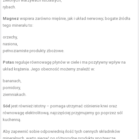
zielonych warzywach liściastych,
rybach.
Magnez
wspiera zarówno mięśnie, jak i układ nerwowy; bogate źródła
tego minerału to:
orzechy,
nasiona,
pełnoziarniste produkty zbożowe.
Potas
reguluje równowagę płynów w ciele i ma pozytywny wpływ na
układ krążenia. Jego obecność możemy znaleźć w:
bananach,
pomidory,
ziemniakach.
Sód
jest również istotny – pomaga utrzymać ciśnienie krwi oraz
równowagę elektrolitową; najczęściej przyjmujemy go poprzez sól
kuchenną.
Aby zapewnić sobie odpowiednią ilość tych cennych składników
mineralnych, warto sięgać po różnorodne produkty spożywcze.