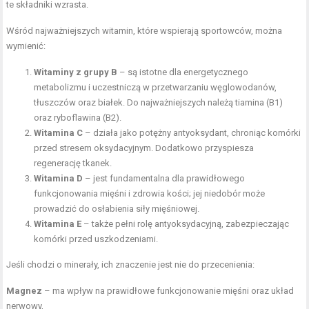
te składniki wzrasta.
Wśród najważniejszych witamin, które wspierają sportowców, można
wymienić:
Witaminy z grupy B
– są istotne dla energetycznego
metabolizmu i uczestniczą w przetwarzaniu węglowodanów,
tłuszczów oraz białek. Do najważniejszych należą tiamina (B1)
oraz ryboflawina (B2).
Witamina C
– działa jako potężny antyoksydant, chroniąc komórki
przed stresem oksydacyjnym. Dodatkowo przyspiesza
regenerację tkanek.
Witamina D
– jest fundamentalna dla prawidłowego
funkcjonowania mięśni i zdrowia kości; jej niedobór może
prowadzić do osłabienia siły mięśniowej.
Witamina E
– także pełni rolę antyoksydacyjną, zabezpieczając
komórki przed uszkodzeniami.
Jeśli chodzi o minerały, ich znaczenie jest nie do przecenienia:
Magnez
– ma wpływ na prawidłowe funkcjonowanie mięśni oraz układ
nerwowy,