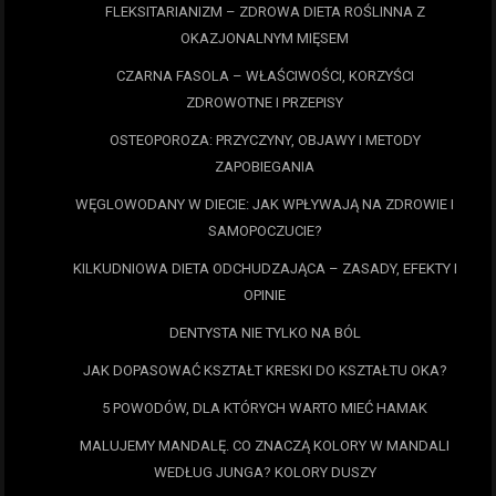
FLEKSITARIANIZM – ZDROWA DIETA ROŚLINNA Z
OKAZJONALNYM MIĘSEM
CZARNA FASOLA – WŁAŚCIWOŚCI, KORZYŚCI
ZDROWOTNE I PRZEPISY
OSTEOPOROZA: PRZYCZYNY, OBJAWY I METODY
ZAPOBIEGANIA
WĘGLOWODANY W DIECIE: JAK WPŁYWAJĄ NA ZDROWIE I
SAMOPOCZUCIE?
KILKUDNIOWA DIETA ODCHUDZAJĄCA – ZASADY, EFEKTY I
OPINIE
DENTYSTA NIE TYLKO NA BÓL
JAK DOPASOWAĆ KSZTAŁT KRESKI DO KSZTAŁTU OKA?
5 POWODÓW, DLA KTÓRYCH WARTO MIEĆ HAMAK
MALUJEMY MANDALĘ. CO ZNACZĄ KOLORY W MANDALI
WEDŁUG JUNGA? KOLORY DUSZY