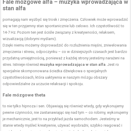
Fale mózgowe alfa – muzyka wprowadzająca w
stan alfa
pomagają nam wyzbyć się trosk i zmęczenia. Człowiek może wprowadzić
się w ten przyjemny stan spontanicznie lub celowo. Ich częstotliwość to
14-7 Hz. Poziom ten jest ściśle związany z kreatywności, relaksem,
wizualizacją (dobrymi myślami).
Dzięki niemu możemy doprowadzić do rozluźnienia mięśni, zniwelowania
zmęczenia i stresu, odpoczynku – co w dzisiejszych czasach jest bardzo
przydatną umiejętnością, ponieważ z każdej strony jesteśmy narażeni na
stres. Istnieje również
muzyka wprowadzająca w stan alfa
. Jest ro
specjalnie skomponowana ścieżka dźwiękowa o specjalnych
częstotliwościach, która uaktywnia w naszym mózgu obszary
odpowiedzialne za uczucie relaksacji i spokoju.
Fale mózgowe theta
to nie tylko hipnoza i sen. Objawiają się również wtedy, gdy wykonujemy
pewne czynności, nie zastanawiając się nad tym – co robimy, wykonujemy
je mechanicznie, jest to na przykład jazda samochodem. Jesteśmy w
stanie wtedy myśleć kreatywnie, używać wyobraźni, szybko reagować i