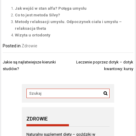
Jak wejść w stan alfa? Potęga umysłu
Co to jest metoda Silvy?
Metody relaksacji umysłu. Odpoczynek ciała i umysłu –
relaksacja theta
Wizyta u ortodonty
Posted in
Zdrowie
Nawigacja
Jakie są najłatwiejsze kierunki
Leczenie poprzez dotyk – dotyk
wpisu
studiów?
kwantowy: kursy
ZDROWIE
Naturalny suplement diety – goździki w