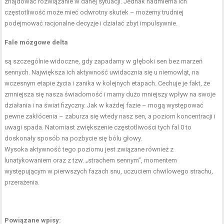
znajdować rozwiązanie w danej sytuacji. Jednak nadmierna ich
częstotliwość może mieć odwrotny skutek – możemy trudniej
podejmować racjonalne decyzje i działać zbyt impulsywnie.
Fale mózgowe delta
są szczególnie widoczne, gdy zapadamy w głęboki sen bez marzeń
sennych. Największa ich aktywność uwidacznia się u niemowląt, na
wczesnym etapie życia i zanika w kolejnych etapach. Cechuje je fakt, że
zmniejsza się nasza świadomość i mamy dużo mniejszy wpływ na swoje
działania i na świat fizyczny. Jak w każdej fazie – mogą występować
pewne zakłócenia – zaburza się wtedy nasz sen, a poziom koncentracji i
uwagi spada. Natomiast zwiększenie częstotliwości tych fal 0 to
doskonały sposób na pozbycie się bólu głowy.
Wysoka aktywność tego poziomu jest związane również z
lunatykowaniem oraz z tzw. „strachem sennym”, momentem
występującym w pierwszych fazach snu, uczuciem chwilowego strachu,
przerażenia.
Powiązane wpisy: