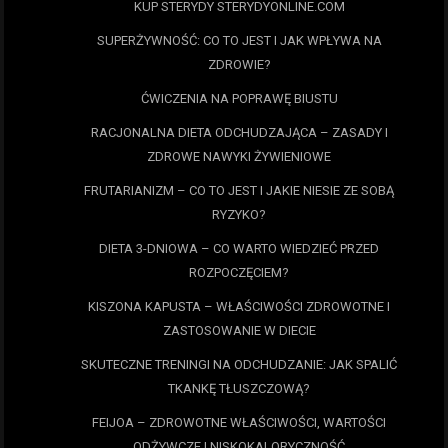
KUP STERYDY STERYDYONLINE.COM
SUPERŻYWNOŚĆ: CO TO JEST I JAK WPŁYWA NA
ZDROWIE?
ĆWICZENIA NA POPRAWĘ BIUSTU
RACJONALNA DIETA ODCHUDZAJĄCA – ZASADY I
ZDROWE NAWYKI ŻYWIENIOWE
FRUTARIANIZM – CO TO JEST I JAKIE NIESIE ZE SOBĄ
RYZYKO?
DIETA 3-DNIOWA – CO WARTO WIEDZIEĆ PRZED
ROZPOCZĘCIEM?
KISZONA KAPUSTA – WŁAŚCIWOŚCI ZDROWOTNE I
ZASTOSOWANIE W DIECIE
SKUTECZNE TRENINGI NA ODCHUDZANIE: JAK SPALIĆ
TKANKĘ TŁUSZCZOWĄ?
FEIJOA – ZDROWOTNE WŁAŚCIWOŚCI, WARTOŚCI
ODŻYWCZE I NISKOKALORYCZNOŚĆ