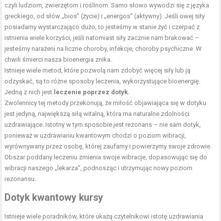
czyli ludziom, zwierzętom i roślinom. Samo słowo wywodzi się z języka
greckiego, od słów „bios” (życie) i „energos” (aktywny). Jeśli owej siły
posiadamy wystarczająco dużo, to jesteśmy w stanie żyć i czerpać z
istnienia wiele korzyści, jeśli natomiast siły zacznie nam brakować –
jesteśmy narażeni na liczne choroby, infekcje, choroby psychiczne. W
chwili śmierci nasza bioenergia znika.
Istnieje wiele metod, które pozwolą nam zdobyć więcej siły lub ją
odzyskać, są to różne sposoby leczenia, wykorzystujące bioenergię.
Jedną z nich jest
leczenie poprzez dotyk
.
Zwolennicy tej metody przekonują, że miłość objawiająca się w dotyku
jest jedyną, największą siłą witalną, która ma naturalne zdolności
uzdrawiające. Istotny w tym sposobie jest rezonans – nie sam dotyk,
ponieważ w uzdrawianiu kwantowym chodzi o poziom wibracji,
wyrównywany przez osobę, której zaufamy i powierzymy swoje zdrowie.
Obszar poddany leczeniu zmienia swoje wibracje, dopasowując się do
wibracji naszego „lekarza”, podnosząc i utrzymując nowy poziom
rezonansu.
Dotyk kwantowy kursy
Istnieje wiele poradników, które ukażą czytelnikowi istotę uzdrawiania