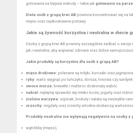
gotowania na lżejsze metody – takie jak
gotowanie na parze
Dieta osób z grupą krwi AB
powinna koncentrować się na lek
mięso oraz ciężkostrawne potrawy.
Jakie są żywność korzystna i neutralna w diecie 
Osoby z grupą krwi AB powinny szczególnie zadbać o swoje n
jak i neutralne, aby wspierać zdrowie oraz dobre samopoczuci
Jakie produkty są korzystne dla osób z grupą AB?
mięso drobiowe:
polecane są indyki, kurczaki oraz jagnięcina
ryby:
warto sięgnąć po tuńczyka, dorsza, łososia czy sardynki
owoce morza:
krewetki i małże to doskonały wybór,
nabiał:
najlepiej sprawdzi się mleko kozie, jogurty oraz różno
zielone warzywa:
szpinak, brokuły i sałata są niezwykle cen
orzechy:
migdały oraz
orzechy włoskie
dostarczą wartościo
Produkty neutralne nie wpływają negatywnie na osoby z g
wątróbkę (mięso),