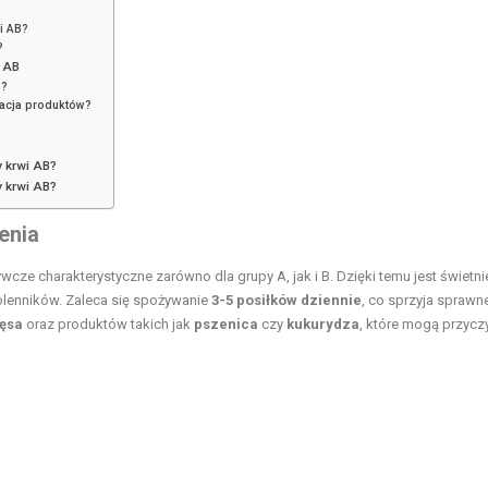
i AB?
?
i AB
B?
inacja produktów?
y krwi AB?
y krwi AB?
enia
wcze charakterystyczne zarówno dla grupy A, jak i B. Dzięki temu jest świetni
olenników. Zaleca się spożywanie
3-5 posiłków dziennie
, co sprzyja spraw
ęsa
oraz produktów takich jak
pszenica
czy
kukurydza
, które mogą przycz