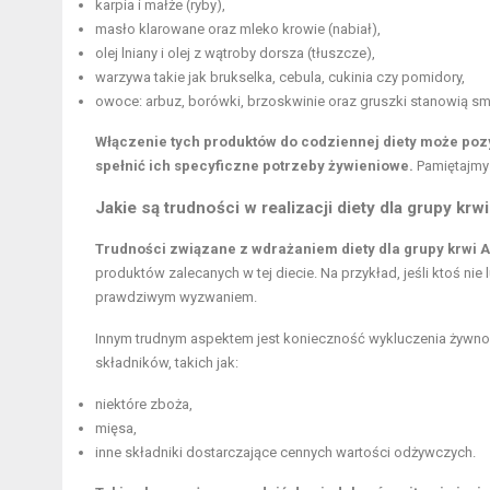
karpia i małże (ryby),
masło klarowane oraz mleko krowie (nabiał),
olej lniany i olej z wątroby dorsza (tłuszcze),
warzywa takie jak brukselka, cebula, cukinia czy pomidory,
owoce: arbuz, borówki, brzoskwinie oraz gruszki stanowią s
Włączenie tych produktów do codziennej diety może poz
spełnić ich specyficzne potrzeby żywieniowe.
Pamiętajmy 
Jakie są trudności w realizacji diety dla grupy krw
Trudności związane z wdrażaniem diety dla grupy krwi 
produktów zalecanych w tej diecie. Na przykład, jeśli ktoś nie 
prawdziwym wyzwaniem.
Innym trudnym aspektem jest konieczność wykluczenia żywnoś
składników, takich jak:
niektóre zboża,
mięsa,
inne składniki dostarczające cennych wartości odżywczych.