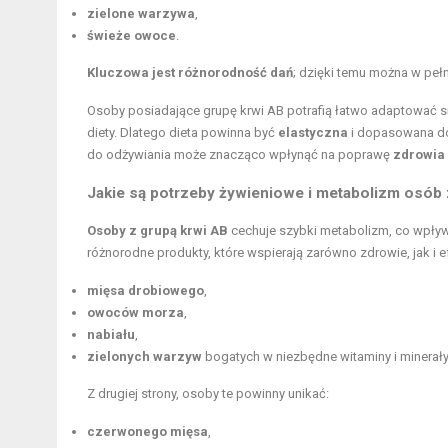
zielone warzywa
,
świeże owoce
.
Kluczowa jest różnorodność dań
; dzięki temu można w peł
Osoby posiadające grupę krwi AB potrafią łatwo adaptować 
diety. Dlatego dieta powinna być
elastyczna
i dopasowana 
do odżywiania może znacząco wpłynąć na poprawę
zdrowia
Jakie są potrzeby żywieniowe i metabolizm osób 
Osoby z grupą krwi AB
cechuje szybki metabolizm, co wpływa
różnorodne produkty, które wspierają zarówno zdrowie, jak i
mięsa drobiowego
,
owoców morza
,
nabiału
,
zielonych warzyw
bogatych w niezbędne witaminy i minerały
Z drugiej strony, osoby te powinny unikać:
czerwonego mięsa
,