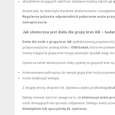
składników mogących zakłócać działanie insuliny, takich jak
Ważne jest, by dieta była starannie zbalansowana i uwzględn
Regularne jedzenie odpowiednich pokarmów może przycz
samopoczucia.
Jak skuteczna jest dieta dla grupy krwi AB – badan
Dieta dla osób z grupą krwi AB
zyskała pewną popularność, 
przeprowadzono analizę blisko
1500 badań
, która nie potw
Osoby mające tę grupę krwi mogą zauważyć spadek wagi, lecz 
Opinie na temat skuteczności diety opartej na grupach krwi s
dostosowanie jadłospisu
do swojej grupy krwi może popraw
może zwiększyć energię.
Z drugiej strony, eksperci ds. żywienia często podkreślają
bra
Należy również zwrócić uwagę na to, że
eliminacja wielu p
osób stosujących ten sposób odżywiania. Dlatego warto prze
dietetykiem lub specjalistą ds. żywienia.