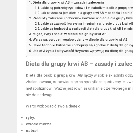
Dieta dla grupy krwi AB – zasady i zalecenia
Jakie są potrzeby żywieniowe i metabolizm osób z grupą krw
Jak skuteczna jest dieta dla grupy krwi AB – badania i opinie
Produkty zalecane i przeciwwskazane w diecie dla grupy krw
Jakie są żywność korzystna i neutralna w diecie grupy krwi A
Jakie są trudności w realizacji diety dla grupy krwi AB i elim
Mięso, ryby i nabiał w diecie dla grupy krwi AB
Warzywa, owoce i węglowodany w diecie dla grupy krwi AB
Jakie techniki kulinarne i przepisy są zgodne z dietą dla grup
Jak styl życia i aktywność fizyczna wpływają na dietę dla grup
Dieta dla grupy krwi AB – zasady i zalec
Dieta dla osób z grupą krwi AB
łączy w sobie składniki odży
zbalansowana, odpowiadając na specyficzne potrzeby jej zw
metabolizmowi. Ważne jest również unikanie
czerwonego mi
się do nadwagi.
Warto wzbogacić swoją dietę o:
ryby
,
owoce morza
,
nabiał
,