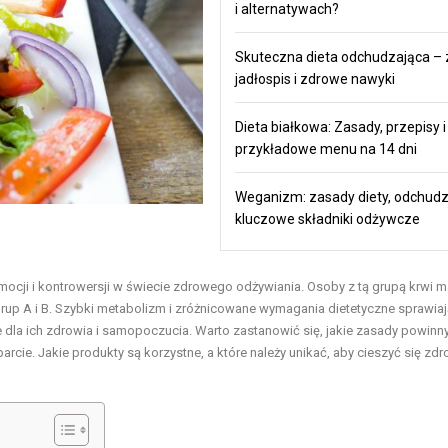
i alternatywach?
Skuteczna dieta odchudzająca – 
jadłospis i zdrowe nawyki
Dieta białkowa: Zasady, przepisy i
przykładowe menu na 14 dni
Weganizm: zasady diety, odchudz
kluczowe składniki odżywcze
mocji i kontrowersji w świecie zdrowego odżywiania. Osoby z tą grupą krwi m
grup A i B. Szybki metabolizm i zróżnicowane wymagania dietetyczne sprawiaj
la ich zdrowia i samopoczucia. Warto zastanowić się, jakie zasady powinn
ie. Jakie produkty są korzystne, a które należy unikać, aby cieszyć się zdr