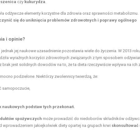
pszenica
czy
kukurydza
.
iała odżywcze elementy korzystne dla zdrowia oraz sprawności metabolizmu.
ynić się do uniknięcia problemów zdrowotnych i poprawy ogólnego
ia i opinie?
jednak jej naukowe uzasadnienie pozostawia wiele do życzenia. W 2013 rok
ierdziła wyraźnych korzyści zdrowotnych związanych z tym sposobem odżywian
brak jest solidnych dowodów na to, że ta dieta rzeczywiście wpływa na ich 
ą mocno podzielone. Niektórzy zwolennicy twierdzą, że:
ić samopoczucie,
k naukowych podstaw tych przekonań.
roduktów spożywczych
może prowadzić do niedoborów składników odżywc
d wprowadzeniem jakiejkolwiek diety opartej na grupach krwi
skonsultować 