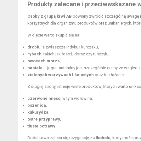
Produkty zalecane
i przeciwwskazane w 
Osoby z grupą krwi AB
powinny zwrócić szczególną uwagę na
korzystnych dla organizmu produktów oraz unikanie tych, k
W diecie warto skupić się na:
drobiu
, a zwłaszcza indyku i kurczaku,
rybach
, takich jak łosoś, dorsz czy tuńczyk,
owocach morza
,
nabiale
– jogurt naturalny jest szczególnie cenny ze względu
zielonych warzywach liściastych
oraz bakłażanie.
Z drugiej strony, istnieje wiele produktów, których warto unikać
czerwone mięso
, w tym wołowina,
pszenica
,
kukurydza
,
ostre przyprawy
,
tłuste potrawy
.
Dodatkowo zaleca się rezygnację z
alkoholu
, który może pr