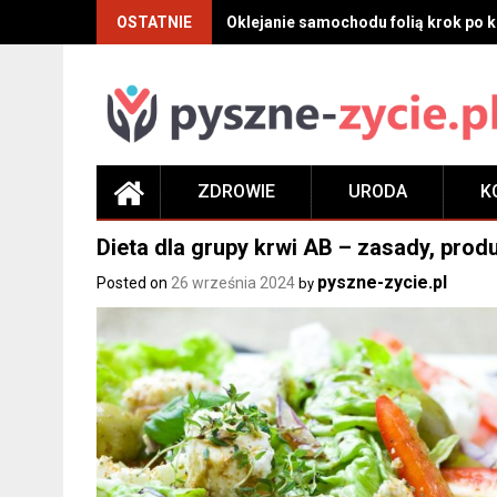
Skip
OSTATNIE
Oklejanie samochodu folią krok po kr
to
content
ZDROWIE
URODA
K
Dieta dla grupy krwi AB – zasady, prod
pyszne-zycie.pl
Posted on
26 września 2024
by