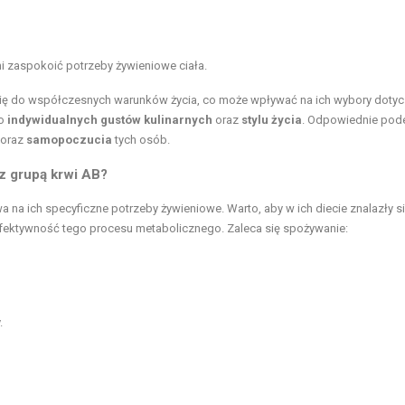
ni zaspokoić potrzeby żywieniowe ciała.
się do współczesnych warunków życia, co może wpływać na ich wybory doty
do
indywidualnych gustów kulinarnych
oraz
stylu życia
. Odpowiednie pode
oraz
samopoczucia
tych osób.
z grupą krwi AB?
 na ich specyficzne potrzeby żywieniowe. Warto, aby w ich diecie znalazły s
 efektywność tego procesu metabolicznego. Zaleca się spożywanie:
.