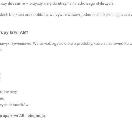
czy
duszanie
– przyczyni się do utrzymania zdrowego stylu życia.
kich białkach oraz obfitości warzyw i owoców, jednocześnie eliminując cze
grupy krwi AB?
awyki żywieniowe. Warto wzbogacić dietę o produkty, które są zarówno korz
e.
,
,
rodne sery,
ne,
wych składników.
rupą krwi AB i obejmują: