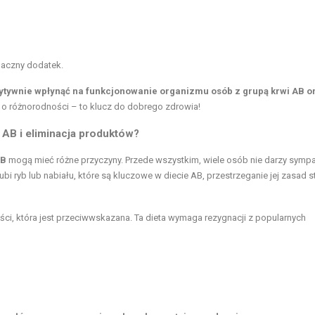
maczny dodatek.
ytywnie wpłynąć na funkcjonowanie organizmu osób z grupą krwi AB o
o różnorodności – to klucz do dobrego zdrowia!
i AB i eliminacja produktów?
AB
mogą mieć różne przyczyny. Przede wszystkim, wiele osób nie darzy sympa
lubi ryb lub nabiału, które są kluczowe w diecie AB, przestrzeganie jej zasad st
ci, która jest przeciwwskazana. Ta dieta wymaga rezygnacji z popularnych