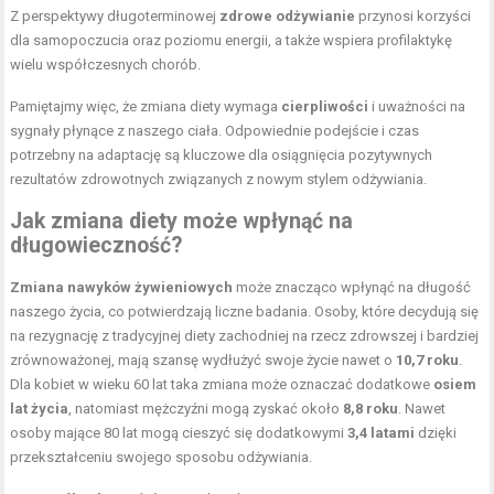
Z perspektywy długoterminowej
zdrowe odżywianie
przynosi korzyści
dla samopoczucia oraz poziomu energii, a także wspiera profilaktykę
wielu współczesnych chorób.
Pamiętajmy więc, że zmiana diety wymaga
cierpliwości
i uważności na
sygnały płynące z naszego ciała. Odpowiednie podejście i czas
potrzebny na adaptację są kluczowe dla osiągnięcia pozytywnych
rezultatów zdrowotnych związanych z nowym stylem odżywiania.
Jak zmiana diety może wpłynąć na
długowieczność?
Zmiana nawyków żywieniowych
może znacząco wpłynąć na długość
naszego życia, co potwierdzają liczne badania. Osoby, które decydują się
na rezygnację z tradycyjnej diety zachodniej na rzecz zdrowszej i bardziej
zrównoważonej, mają szansę wydłużyć swoje życie nawet o
10,7 roku
.
Dla kobiet w wieku 60 lat taka zmiana może oznaczać dodatkowe
osiem
lat życia
, natomiast mężczyźni mogą zyskać około
8,8 roku
. Nawet
osoby mające 80 lat mogą cieszyć się dodatkowymi
3,4 latami
dzięki
przekształceniu swojego sposobu odżywiania.