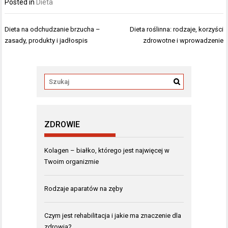
Posted in
Dieta
Nawigacja
Dieta na odchudzanie brzucha –
Dieta roślinna: rodzaje, korzyści
wpisu
zasady, produkty i jadłospis
zdrowotne i wprowadzenie
ZDROWIE
Kolagen – białko, którego jest najwięcej w
Twoim organizmie
Rodzaje aparatów na zęby
Czym jest rehabilitacja i jakie ma znaczenie dla
zdrowia?