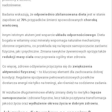
nadciśnienie.
Badania wskazują, że
odpowiednio zbilansowana dieta
jest w stanie
zapobiec aż
70%
przypadków śmierci spowodowanych
chorobą
wieńcową
.
Innym istotnym atutem jest wsparcie
układu odpornościowego
. Dieta
bogata w witaminy oraz minerały wspomaga naturalne mechanizmy
obronne organizmu, co przekłada się na lepsze samopoczucie zarówno
fizyczne, jak i psychiczne. Zmiana nawyków żywieniowych sprzyja także
redukcji masy ciała
oraz poprawia ogólny stan zdrowia.
Co więcej, zdrowe odżywianie przyczynia się do
zwiększenia
aktywności fizycznej
– to kluczowy element dla zachowania dobrej
kondycji. Regularne spożywanie pełnowartościowych posiłków
dostarcza energii nie tylko na treningi, ale również na codzienne zadania.
W rezultacie długoterminowe efekty zmiany diety to nie tylko
lepsze
samopoczucie
i zdrowie fizyczne, lecz także pozytywna transformacja
jakości życia oraz
wydłużenie okresu życia w dobrym zdrowiu
.