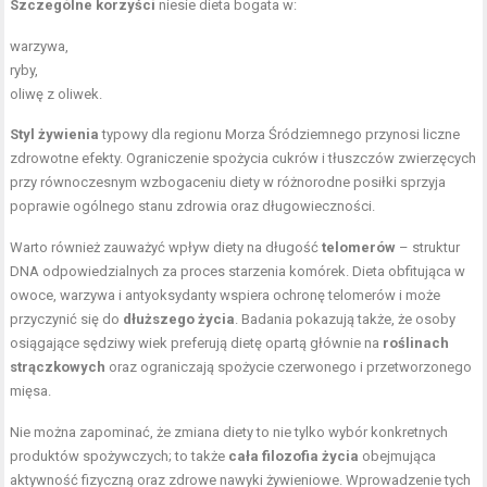
Szczególne korzyści
niesie dieta bogata w:
warzywa,
ryby,
oliwę z oliwek.
Styl żywienia
typowy dla regionu Morza Śródziemnego przynosi liczne
zdrowotne efekty. Ograniczenie spożycia cukrów i tłuszczów zwierzęcych
przy równoczesnym wzbogaceniu diety w różnorodne posiłki sprzyja
poprawie ogólnego stanu zdrowia oraz długowieczności.
Warto również zauważyć wpływ diety na długość
telomerów
– struktur
DNA odpowiedzialnych za proces starzenia komórek. Dieta obfitująca w
owoce, warzywa i antyoksydanty wspiera ochronę telomerów i może
przyczynić się do
dłuższego życia
. Badania pokazują także, że osoby
osiągające sędziwy wiek preferują dietę opartą głównie na
roślinach
strączkowych
oraz ograniczają spożycie czerwonego i przetworzonego
mięsa.
Nie można zapominać, że zmiana diety to nie tylko wybór konkretnych
produktów spożywczych; to także
cała filozofia życia
obejmująca
aktywność fizyczną oraz zdrowe nawyki żywieniowe. Wprowadzenie tych