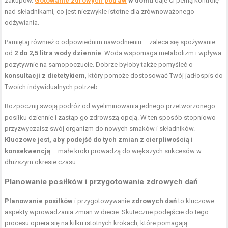
zakupów.
Gotowanie zdrowych potraw
w domu
daje Ci pełną kontrolę
nad składnikami, co jest niezwykle istotne dla zrównoważonego
odżywiania.
Pamiętaj również o odpowiednim nawodnieniu – zaleca się spożywanie
od
2 do 2,5 litra wody dziennie
. Woda wspomaga metabolizm i wpływa
pozytywnie na samopoczucie. Dobrze byłoby także pomyśleć o
konsultacji z dietetykiem
, który pomoże dostosować Twój jadłospis do
Twoich indywidualnych potrzeb.
Rozpocznij swoją podróż od wyeliminowania jednego przetworzonego
posiłku dziennie i zastąp go zdrowszą opcją. W ten sposób stopniowo
przyzwyczaisz swój organizm do nowych smaków i składników.
Kluczowe jest, aby podejść do tych zmian z cierpliwością i
konsekwencją
– małe kroki prowadzą do większych sukcesów w
dłuższym okresie czasu.
Planowanie posiłków i przygotowanie zdrowych dań
Planowanie posiłków
i przygotowywanie
zdrowych dań
to kluczowe
aspekty wprowadzania zmian w diecie. Skuteczne podejście do tego
procesu opiera się na kilku istotnych krokach, które pomagają