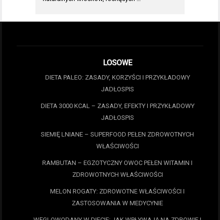
LOSOWE
DIETA PALEO: ZASADY, KORZYŚCI I PRZYKŁADOWY
JADŁOSPIS
DIETA 3000 KCAL – ZASADY, EFEKTY I PRZYKŁADOWY
JADŁOSPIS
SIEMIĘ LNIANE – SUPERFOOD PEŁEN ZDROWOTNYCH
WŁAŚCIWOŚCI
RAMBUTAN – EGZOTYCZNY OWOC PEŁEN WITAMIN I
ZDROWOTNYCH WŁAŚCIWOŚCI
MELON ROGATY: ZDROWOTNE WŁAŚCIWOŚCI I
ZASTOSOWANIA W MEDYCYNIE
WĘGLOWODANY W DIECIE: JAK WPŁYWAJĄ NA ZDROWIE I