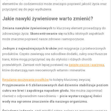
elementów do codzienności może znacząco poprawić jakość życia oraz
przyczynić się do jego wydłużenia.
Jakie nawyki żywieniowe warto zmienić?
Zmiana nawyków żywieniowych
to kluczowy element prowadzący do
zdrowszego życia.
Skoncentrowanie się
na kilku istotnych aspektach
może znacznie poprawić nasze zdrowie i samopoczucie.
Jednym z najważniejszych kroków
jest rezygnacja z przetworzonych
produktów. Często zawierają one szkodliwe dodatki, cukry oraz tłuszcze
trans, które mogą przyczyniać się do otyłości i różnych chorób
przewlekłych. Zamiast nich lepiej postawić na
świeże owoce i warzywa
,
które dostarczają nam nieocenionych witamin i minerałów.
Regularne spożywanie posiłków
to kolejny kluczowy zwyczaj.
Przyjmowanie 4-5 zbilansowanych dań dziennie stabilizuje poziom
cukru we krwi i zapobiega napadom głodu.
Nie można zapominać
również o odpowiednim nawodnieniu –
picie wystarczającej ilości
wody ma ogromne znaczenie dla naszego organizmu.
Świadome jedzenie
, czyli mindful eating, polega na zwracaniu uwagi na