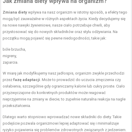
Jak zmiana diety wpływa na organizm?
Zmiana diety
wpływa na nasz organizm w istotny sposób, a efekty tego
mogą być zauważalne w różnych aspektach życia. Kiedy decydujemy się
na nowe nawyki żywieniowe, nasze ciało potrzebuje chwili, aby
przystosować się do nowych składników oraz stylu odżywiania. Na
początku mogą pojawić się pewne niedogodności, takie jak:
bóle brzucha,
migreny,
zaparcia.
W miarę jak modyfikujemy nasz jadłospis, organizm zwykle przechodzi
przez
fazę adaptacji
. Może to prowadzić do uczucia zmęczenia czy
osłabienia, szczególnie gdy ograniczamy kalorie lub cukry proste. Ciało
przyzwyczajone do konkretnych produktów może reagować
nieprzyjemnie na zmiany w diecie; to zupełnie naturalna reakcja na nagłe
przekształcenia.
Dlatego warto stopniowo wprowadzać nowe składniki do diety. Takie
podejście pozwala organizmowi lepiej adaptować się i minimalizuje
ryzyko pojawienia się problemów zdrowotnych związanych z jedzeniem.