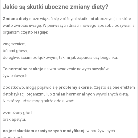
Jakie są skutki uboczne zmiany diety?
Zmiana diety
może wiązać się z różnymi skutkami ubocznymi, na które
warto zwrócić uwagę. W pierwszych dniach nowego sposobu odżywiania
organizm często reaguje:
zmęczeniem,
bólami głowy,
dolegliwościami żołądkowymi, takimi jak zaparcia czy biegunka.
To normalne reakcje
na wprowadzenie nowych nawyków
żywieniowych.
Dodatkowo, mogą pojawić się
problemy skórne
. Często są one efektem
detoksykacji organizmu lub
zmian hormonalnych
wywołanych dietą.
Niektórzy ludzie mogą także odczuwać:
wzmożony głód,
brak apetytu,
co jest skutkiem drastycznych modyfikacji
w spożywanych
produktach.