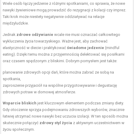
Wiele osób łączy jedzenie z różnymi spotkaniami, co sprawia, że nowe
nawyki żywieniowe mogą prowadzić do rezygnacji z kolacji czy imprez.
Taki krok może niestety negatywnie oddziaływać na relacje
międzyludzkie.
Jednak
zdrowe odżywianie
wcale nie musi oznaczać całkowitego
wykluczenia życia towarzyskiego. Ważne jest, aby zachować
elastyczność w diecie i praktykować
świadome jedzenie
(mindful
eating). Dzięki temu można z przyjemnością delektować się posiłkami
oraz czasem spędzonym z bliskimi. Dobrym pomysłem jest także:
planowanie zdrowych opcji dań, które można zabrać ze sobą na
spotkania,
zaproszenie przyjaciół na wspólne przygotowywanie i degustację
zdrowych potraw w domowej atmosferze.
Wsparcie bliskich
jest kluczowym elementem podczas zmiany diety.
Gdy otoczenie sprzyja podejmowaniu zdrowszych wyborów, znacznie
łatwiej utrzymać nowe nawyki bez uczucia izolacji. W ten sposób można
skutecznie połączyć
zdrowy styl życia
z aktywnym uczestnictwem w
życiu społecznym.