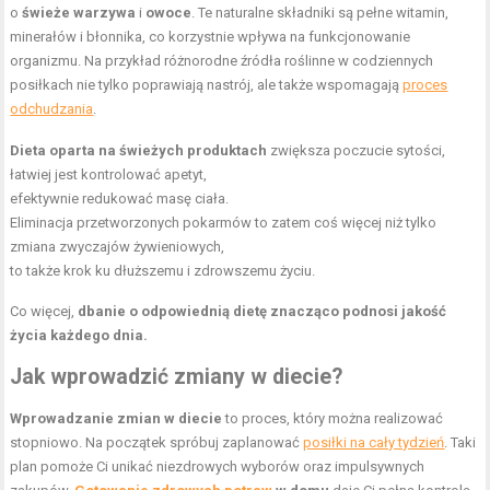
o
świeże warzywa
i
owoce
. Te naturalne składniki są pełne witamin,
minerałów i błonnika, co korzystnie wpływa na funkcjonowanie
organizmu. Na przykład różnorodne źródła roślinne w codziennych
posiłkach nie tylko poprawiają nastrój, ale także wspomagają
proces
odchudzania
.
Dieta oparta na świeżych produktach
zwiększa poczucie sytości,
łatwiej jest kontrolować apetyt,
efektywnie redukować masę ciała.
Eliminacja przetworzonych pokarmów to zatem coś więcej niż tylko
zmiana zwyczajów żywieniowych,
to także krok ku dłuższemu i zdrowszemu życiu.
Co więcej,
dbanie o odpowiednią dietę znacząco podnosi jakość
życia każdego dnia.
Jak wprowadzić zmiany w diecie?
Wprowadzanie zmian w diecie
to proces, który można realizować
stopniowo. Na początek spróbuj zaplanować
posiłki na cały tydzień
. Taki
plan pomoże Ci unikać niezdrowych wyborów oraz impulsywnych