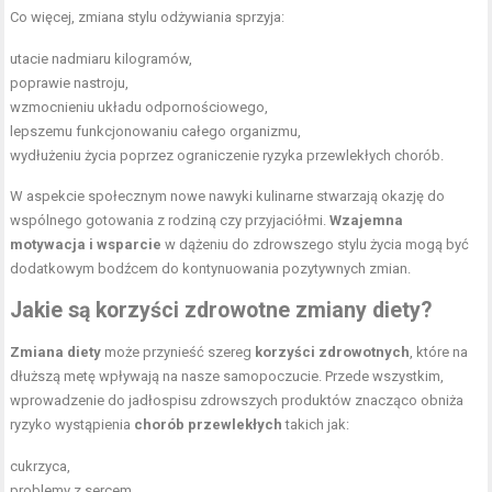
Co więcej, zmiana stylu odżywiania sprzyja:
utacie nadmiaru kilogramów,
poprawie nastroju,
wzmocnieniu układu odpornościowego,
lepszemu funkcjonowaniu całego organizmu,
wydłużeniu życia poprzez ograniczenie ryzyka przewlekłych chorób.
W aspekcie społecznym nowe nawyki kulinarne stwarzają okazję do
wspólnego gotowania z rodziną czy przyjaciółmi.
Wzajemna
motywacja i wsparcie
w dążeniu do zdrowszego stylu życia mogą być
dodatkowym bodźcem do kontynuowania pozytywnych zmian.
Jakie są korzyści zdrowotne zmiany diety?
Zmiana diety
może przynieść szereg
korzyści zdrowotnych
, które na
dłuższą metę wpływają na nasze samopoczucie. Przede wszystkim,
wprowadzenie do jadłospisu zdrowszych produktów znacząco obniża
ryzyko wystąpienia
chorób przewlekłych
takich jak:
cukrzyca,
problemy z sercem,