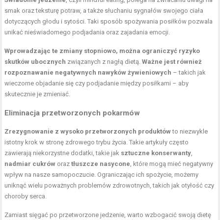
smak oraz teksturę potraw, a także słuchaniu sygnałów swojego ciała
dotyczących głodu i sytości. Taki sposób spożywania posiłków pozwala
unikać nieświadomego podjadania oraz zajadania emocji.
Wprowadzając te zmiany stopniowo, można ograniczyć ryzyko
skutków ubocznych
związanych z nagłą dietą.
Ważne jest również
rozpoznawanie negatywnych nawyków żywieniowych
– takich jak
wieczorne objadanie się czy podjadanie między posiłkami – aby
skutecznie je zmieniać.
Eliminacja przetworzonych pokarmów
Zrezygnowanie z wysoko przetworzonych produktów
to niezwykle
istotny krok w stronę zdrowego trybu życia. Takie artykuły często
zawierają niekorzystne dodatki, takie jak
sztuczne konserwanty
,
nadmiar cukrów
oraz
tłuszcze nasycone
, które mogą mieć negatywny
wpływ na nasze samopoczucie. Ograniczając ich spożycie, możemy
uniknąć wielu poważnych problemów zdrowotnych, takich jak otyłość czy
choroby serca.
Zamiast sięgać po przetworzone jedzenie, warto wzbogacić swoją dietę