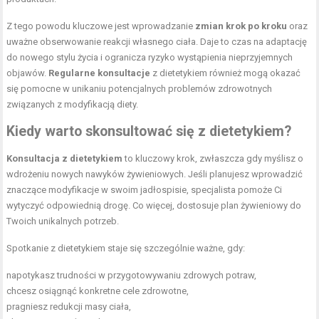
Z tego powodu kluczowe jest wprowadzanie
zmian krok po kroku
oraz
uważne obserwowanie reakcji własnego ciała. Daje to czas na adaptację
do nowego stylu życia i ogranicza ryzyko wystąpienia nieprzyjemnych
objawów.
Regularne konsultacje
z dietetykiem również mogą okazać
się pomocne w unikaniu potencjalnych problemów zdrowotnych
związanych z modyfikacją diety.
Kiedy warto skonsultować się z dietetykiem?
Konsultacja z dietetykiem
to kluczowy krok, zwłaszcza gdy myślisz o
wdrożeniu nowych nawyków żywieniowych. Jeśli planujesz wprowadzić
znaczące modyfikacje w swoim jadłospisie, specjalista pomoże Ci
wytyczyć odpowiednią drogę. Co więcej, dostosuje plan żywieniowy do
Twoich unikalnych potrzeb.
Spotkanie z dietetykiem staje się szczególnie ważne, gdy:
napotykasz trudności w przygotowywaniu zdrowych potraw,
chcesz osiągnąć konkretne
cele zdrowotne
,
pragniesz redukcji masy ciała,