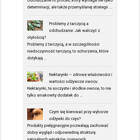
Odchudzanie to proces, który wymaga nie tylko
determinacji, ale także przemyślanej strategii. …
Problemy z tarczycą a
odchudzanie: Jak walczyć z
otyłością?
Problemy z tarczycą, a w szczególności
niedoczynność tarczycy, to schorzenia, które
dotykają …
Nektarynki – zdrowe właściwości i
wartości odżywcze owocu
Nektarynki, te soczyste i słodkie owoce, to nie
tylko smakowity dodatek do …
Czym się kierować przy wyborze
odżywki do rzęs?
Produkty pielęgnacyjne pozwalają zachować
dobry wygląd i odpowiednią strukturę
naturalnych włosków, rosnących …