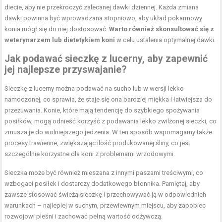
diecie, aby nie przekroczyć zalecanej dawki dziennej. Każda zmiana
dawki powinna być wprowadzana stopniowo, aby układ pokarmowy
konia mógł się do niej dostosować.
Warto również skonsultować się z
weterynarzem lub dietetykiem koni
w celu ustalenia optymalnej dawki.
Jak podawać sieczkę z lucerny, aby zapewnić
jej najlepsze przyswajanie?
Sieczkę z lucerny można podawać na sucho lub w wersji lekko
namoczonej, co sprawia, że staje się ona bardziej miękka i łatwiejsza do
przeżuwania. Konie, które mają tendencję do szybkiego spożywania
posiłków, mogą odnieść korzyść z podawania lekko zwilżonej sieczki, co
zmusza je do wolniejszego jedzenia. W ten sposób wspomagamy także
procesy trawienne, zwiększając ilość produkowanej śliny, co jest
szczególnie korzystne dla koni z problemami wrzodowymi.
Sieczka może być również mieszana z innymi paszami treściwymi, co
wzbogaci posiłek i dostarczy dodatkowego błonnika. Pamiętaj, aby
zawsze stosować świeżą sieczkę i przechowywać ją w odpowiednich
warunkach – najlepiej w suchym, przewiewnym miejscu, aby zapobiec
rozwojowi pleśni i zachować pełną wartość odżywczą.