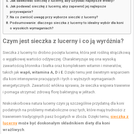
Jak dawkować sieczkę z lucerny, aby uzyskać najlepsze efekty?
Jak podawać sieczkę z lucerny, aby zapewnić jej najlepsze
przyswajanie?
Na co zwrócić uwagę przy wyborze sieczki z lucerny?
Podsumowanie: dlaczego sieczka z lucerny to idealny wybór dla koni
o wysokich wymaganiach?
Czym jest sieczka z lucerny i co ją wyróżnia?
Sieczka z lucerny to drobno pocięta lucerna, która jest rośliną strączkową
o wyjątkowej wartości odżywczej. Charakteryzuje się ona wysoką
zawartością błonnika i białka oraz kompleksem witamin i minerałów,
takich jak
wapń, witamina A, D i E
. Dzięki temu jest świetnym wsparciem
dla koni intensywnie pracujących i tych o wyższych wymaganiach
energetycznych. Zawartość włókna sprawia, że sieczka wspiera trawienie
i pomaga utrzymać zdrową florę bakteryjną w jelitach.
Niskoskorbowa natura lucerny czyni ją szczególnie przydatną dla koni
podatnych na problemy metaboliczne oraz tych, które mają trudności z
trawieniem tradycyjnych pasz bogatych w zboża. Dzięki temu,
sieczka z
lucerny
może być doskonałym składnikiem diety dla koni
wrażliwych
.