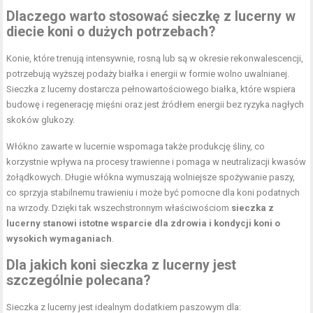
Dlaczego warto stosować sieczkę z lucerny w
diecie koni o dużych potrzebach?
Konie, które trenują intensywnie, rosną lub są w okresie rekonwalescencji,
potrzebują wyższej podaży białka i energii w formie wolno uwalnianej.
Sieczka z lucerny dostarcza pełnowartościowego białka, które wspiera
budowę i regenerację mięśni oraz jest źródłem energii bez ryzyka nagłych
skoków glukozy.
Włókno zawarte w lucernie wspomaga także produkcję śliny, co
korzystnie wpływa na procesy trawienne i pomaga w neutralizacji kwasów
żołądkowych. Długie włókna wymuszają wolniejsze spożywanie paszy,
co sprzyja stabilnemu trawieniu i może być pomocne dla koni podatnych
na wrzody. Dzięki tak wszechstronnym właściwościom
sieczka z
lucerny stanowi istotne wsparcie dla zdrowia i kondycji koni o
wysokich wymaganiach
.
Dla jakich koni sieczka z lucerny jest
szczególnie polecana?
Sieczka z lucerny jest idealnym dodatkiem paszowym dla: