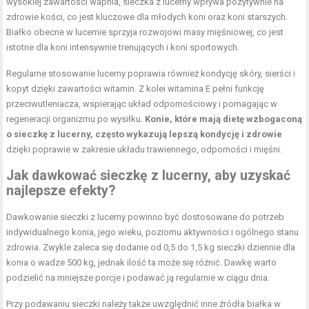
wysokiej zawartości wapnia, sieczka z lucerny wpływa pozytywnie na
zdrowie kości, co jest kluczowe dla młodych koni oraz koni starszych.
Białko obecne w lucernie sprzyja rozwojowi masy mięśniowej, co jest
istotne dla koni intensywnie trenujących i koni sportowych.
Regularne stosowanie lucerny poprawia również kondycję skóry, sierści i
kopyt dzięki zawartości witamin. Z kolei witamina E pełni funkcję
przeciwutleniacza, wspierając układ odpornościowy i pomagając w
regeneracji organizmu po wysiłku.
Konie, które mają dietę wzbogaconą
o sieczkę z lucerny, często wykazują lepszą kondycję i zdrowie
dzięki poprawie w zakresie układu trawiennego, odporności i mięśni.
Jak dawkować sieczkę z lucerny, aby uzyskać
najlepsze efekty?
Dawkowanie sieczki z lucerny powinno być dostosowane do potrzeb
indywidualnego konia, jego wieku, poziomu aktywności i ogólnego stanu
zdrowia. Zwykle zaleca się dodanie od 0,5 do 1,5 kg sieczki dziennie dla
konia o wadze 500 kg, jednak ilość ta może się różnić. Dawkę warto
podzielić na mniejsze porcje i podawać ją regularnie w ciągu dnia.
Przy podawaniu sieczki należy także uwzględnić inne źródła białka w