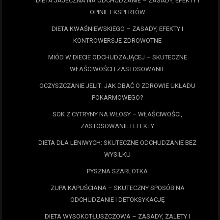
DIETA JAJECZNA NA ODCHUDZANIE – ZASADY, EFEKTY I
OPINIE EKSPERTÓW
DIETA KWAŚNIEWSKIEGO – ZASADY, EFEKTY I
KONTROWERSJE ZDROWOTNE
MIÓD W DIECIE ODCHUDZAJĄCEJ – SKUTECZNE
WŁAŚCIWOŚCI I ZASTOSOWANIE
OCZYSZCZANIE JELIT: JAK DBAĆ O ZDROWIE UKŁADU
POKARMOWEGO?
SOK Z CYTRYNY NA WŁOSY – WŁAŚCIWOŚCI,
ZASTOSOWANIE I EFEKTY
DIETA DLA LENIWYCH: SKUTECZNE ODCHUDZANIE BEZ
WYSIŁKU
PYSZNA SZARLOTKA
ZUPA KAPUŚCIANA – SKUTECZNY SPOSÓB NA
ODCHUDZANIE I DETOKSYKACJĘ
DIETA WYSOKOTŁUSZCZOWA – ZASADY, ZALETY I