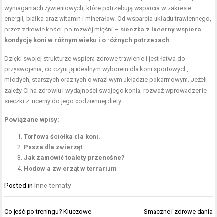
wymaganiach żywieniowych, które potrzebują wsparcia w zakresie
energii, białka oraz witamin i minerałów. Od wsparcia układu trawiennego,
przez zdrowie kości, po rozwój mięśni –
sieczka z lucerny wspiera
kondycję koni w różnym wieku i o różnych potrzebach
.
Dzięki swojej strukturze wspiera zdrowe trawienie i jest łatwa do
przyswojenia, co czyni ją idealnym wyborem dla koni sportowych,
młodych, starszych oraz tych o wrażliwym układzie pokarmowym. Jeżeli
zależy Ci na zdrowiu i wydajności swojego konia, rozważ wprowadzenie
sieczki z lucerny do jego codziennej diety.
Powiązane wpisy:
Torfowa ściółka dla koni.
Pasza dla zwierząt
Jak zamówić toalety przenośne?
Hodowla zwierząt w terrarium
Posted in
Inne tematy
Nawigacja
Co jeść po treningu? Kluczowe
Smaczne i zdrowe dania