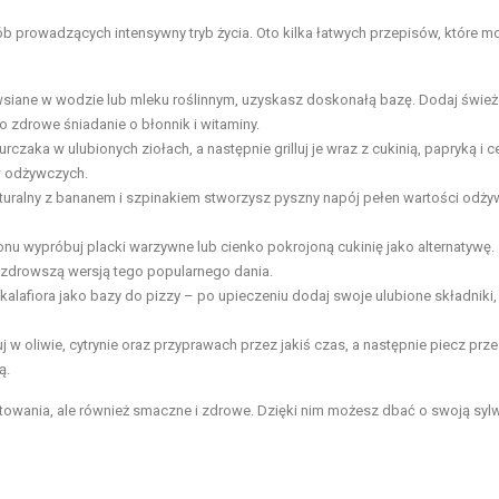
ób prowadzących intensywny tryb życia. Oto kilka łatwych przepisów, które m
owsiane w wodzie lub mleku roślinnym, uzyskasz doskonałą bazę. Dodaj śwież
o zdrowe śniadanie o błonnik i witaminy.
urczaka w ulubionych ziołach, a następnie grilluj je wraz z cukinią, papryką i c
w odżywczych.
naturalny z bananem i szpinakiem stworzysz pyszny napój pełen wartości odż
nu wypróbuj placki warzywne lub cienko pokrojoną cukinię jako alternatywę.
 zdrowszą wersją tego popularnego dania.
alafiora jako bazy do pizzy – po upieczeniu dodaj swoje ulubione składniki, 
j w oliwie, cytrynie oraz przyprawach przez jakiś czas, a następnie piecz prze
ą.
otowania, ale również smaczne i zdrowe. Dzięki nim możesz dbać o swoją syl