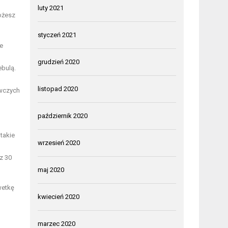
luty 2021
ożesz
styczeń 2021
e
grudzień 2020
ebulą.
listopad 2020
ywczych
październik 2020
takie
wrzesień 2020
z 30
maj 2020
wetkę
kwiecień 2020
marzec 2020