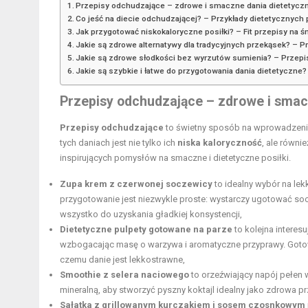
Przepisy odchudzające – zdrowe i smaczne dania dietetycz
Co jeść na diecie odchudzającej? – Przykłady dietetycznych
Jak przygotować niskokaloryczne posiłki? – Fit przepisy na śni
Jakie są zdrowe alternatywy dla tradycyjnych przekąsek? – Pr
Jakie są zdrowe słodkości bez wyrzutów sumienia? – Przepi
Jakie są szybkie i łatwe do przygotowania dania dietetyczne?
Przepisy odchudzające – zdrowe i smac
Przepisy odchudzające
to świetny sposób na wprowadzenie
tych daniach jest nie tylko ich
niska kaloryczność
, ale równ
inspirujących pomysłów na smaczne i dietetyczne posiłki.
Zupa krem z czerwonej soczewicy
to idealny wybór na lek
przygotowanie jest niezwykle proste: wystarczy ugotować so
wszystko do uzyskania gładkiej konsystencji,
Dietetyczne pulpety gotowane na parze
to kolejna interes
wzbogacając masę o warzywa i aromatyczne przyprawy. Goto
czemu danie jest lekkostrawne,
Smoothie z selera naciowego
to orzeźwiający napój pełen w
mineralną, aby stworzyć pyszny koktajl idealny jako zdrowa p
Sałatka z grillowanym kurczakiem i sosem czosnkowym