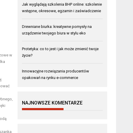
Jak wyglądają szkolenia BHP online: szkolenie
wstępne, okresowe, egzamin i zaświadczenie
Drewniane biurka: kreatywne pomysły na
urządzenie twojego biura w stylu eko
Protetyka: co to jest i jak może zmienić twoje
czowe w
życie?
ilka
Innowacyjne rozwiązania producentów
opakowań na rynku e-commerce
j
ksować
rybnego,
NAJNOWSZE KOMENTARZE
ęki
wodą
eszanką