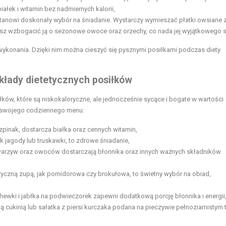
łek i witamin bez nadmiernych kalorii,
tanowi doskonały wybór na śniadanie. Wystarczy wymieszać płatki owsiane 
sz wzbogacić ją o sezonowe owoce oraz orzechy, co nada jej wyjątkowego 
o wykonania. Dzięki nim można cieszyć się pysznymi posiłkami podczas diety
ykłady dietetycznych posiłków
ów, które są niskokaloryczne, ale jednocześnie sycące i bogate w wartości
o swojego codziennego menu:
szpinak, dostarcza białka oraz cennych witamin,
k jagody lub truskawki, to zdrowe śniadanie,
arzyw oraz owoców dostarczają błonnika oraz innych ważnych składników
ryczną zupą, jak pomidorowa czy brokułowa, to świetny wybór na obiad,
,
ewki i jabłka na podwieczorek zapewni dodatkową porcję błonnika i energii
ukinią lub sałatka z piersi kurczaka podana na pieczywie pełnoziarnistym 