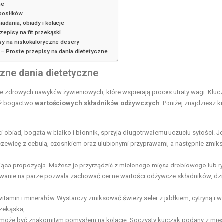
ne
 posiłków
adania, obiady i kolacje
zepisy na fit przekąski
sy na niskokaloryczne desery
 – Proste przepisy na dania dietetyczne
zne dania dietetyczne
 zdrowych nawyków żywieniowych, które wspierają proces utraty wagi. Klu
ież bogactwo
wartościowych składników odżywczych
. Poniżej znajdziesz k
ki obiad, bogata w białko i błonnik, sprzyja długotrwałemu uczuciu sytości. Je
czewicę z cebulą, czosnkiem oraz ulubionymi przyprawami, a następnie zmi
ująca propozycja. Możesz je przyrządzić z mielonego mięsa drobiowego lub 
wanie na parze pozwala zachować cenne wartości odżywcze składników, dzi
itamin i minerałów. Wystarczy zmiksować świeży seler z jabłkiem, cytryną i 
rzekąska,
może być znakomitym pomysłem na kolację. Soczysty kurczak podany z mi