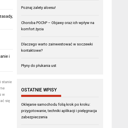
Poznaj zalety aloesu!
zasady,
Choroba POChP – Objawy oraz ich wpływ na
komfort życia
Dlaczego warto zainwestować w soczewki
kontaktowe?
anie i
Płyny do płukania ust
 stanie
rne
OSTATNIE WPISY
s w
ać się
Oklejanie samochodu folią krok po kroku:
przygotowanie, techniki aplikacji i pielęgnacja
zabezpieczenia