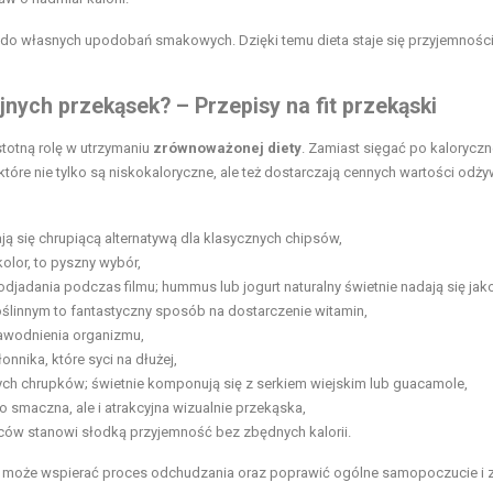
 do własnych upodobań smakowych. Dzięki temu dieta staje się przyjemnośc
jnych przekąsek? – Przepisy na fit przekąski
stotną rolę w utrzymaniu
zrównoważonej diety
. Zamiast sięgać po kaloryczn
 które nie tylko są niskokaloryczne, ale też dostarczają cennych wartości odż
ją się chrupiącą alternatywą dla klasycznych chipsów,
olor, to pyszny wybór,
jadania podczas filmu; hummus lub jogurt naturalny świetnie nadają się jako
ślinnym to fantastyczny sposób na dostarczenie witamin,
nawodnienia organizmu,
onnika, które syci na dłużej,
ych chrupków; świetnie komponują się z serkiem wiejskim lub guacamole,
 smaczna, ale i atrakcyjna wizualnie przekąska,
ów stanowi słodką przyjemność bez zbędnych kalorii.
może wspierać proces odchudzania oraz poprawić ogólne samopoczucie i z