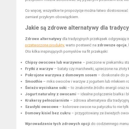
Co więcej, wszystkie te propozycje można łatwo dostosować
zamiast przykrym obowiązkiem.
Jakie są zdrowe alternatywy dla tradycy
Zdrowe alternatywy
dla tradycyjnych przekąsek odgrywają i
przetworzone produkty
, warto postawić na
zdrowsze opcje
,
Oto kilka inspirujących pomysłów na fit przekąski:
Chipsy owocowe lub warzywne
– pieczone w piekarniku sta
Frytki z warzyw
– bataty czy marchewki, upieczone na złoty k
Pokrojone warzywa z domowym sosem
– doskonałe do pod
Smoothie
– miks owoców i warzyw z jogurtem lub mlekiem ro
Świeżo wyciskane soki
– to znakomite źródło energii oraz 
Jogurt naturalny z owocami
– idealne połączenie białka i bł
Krakersy pełnoziarniste
– zdrowa alternatywa dla tradycyjn
Szasłyki owocowe
– kolorowe owoce na patyczku to nie tylko
Domowy kisiel bez cukru
– przygotowany ze świeżych owoc
Wprowadzenie tych zdrowych opcji
do codziennego menu 