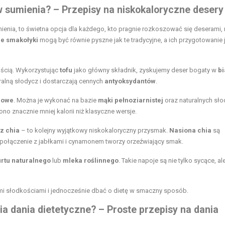
 sumienia? – Przepisy na niskokaloryczne desery
enia, to świetna opcja dla każdego, kto pragnie rozkoszować się deserami, 
e smakołyki
mogą być równie pyszne jak te tradycyjne, a ich przygotowanie 
ością. Wykorzystując
tofu
jako główny składnik, zyskujemy deser bogaty w
bi
alną słodycz i dostarczają cennych
antyoksydantów
.
dowe
. Można je wykonać na bazie
mąki pełnoziarnistej
oraz naturalnych sł
no znacznie mniej kalorii niż klasyczne wersje.
z chia
– to kolejny wyjątkowy niskokaloryczny przysmak.
Nasiona chia
są
h połączenie z jabłkami i cynamonem tworzy orzeźwiający smak.
urtu naturalnego
lub
mleka roślinnego
. Takie napoje są nie tylko sycące, al
i słodkościami i jednocześnie dbać o dietę w smaczny sposób.
ia dania dietetyczne? – Proste przepisy na dania