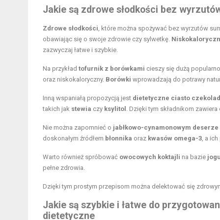
Jakie są zdrowe słodkości bez wyrzutów
Zdrowe słodkości
, które można spożywać bez wyrzutów sumi
obawiając się o swoje zdrowie czy sylwetkę.
Niskokaloryczn
zazwyczaj łatwe i szybkie.
Na przykład
tofurnik z borówkami
cieszy się dużą popularn
oraz niskokaloryczny.
Borówki
wprowadzają do potrawy natur
Inną wspaniałą propozycją jest
dietetyczne ciasto czekola
takich jak
stewia
czy
ksylitol
. Dzięki tym składnikom zawiera o
Nie można zapomnieć o
jabłkowo-cynamonowym deserze 
doskonałym źródłem
błonnika
oraz
kwasów omega-3
, a ic
Warto również spróbować
owocowych koktajli
na bazie
jog
pełne zdrowia.
Dzięki tym prostym przepisom można delektować się zdrowym
Jakie są szybkie i łatwe do przygotowan
dietetyczne