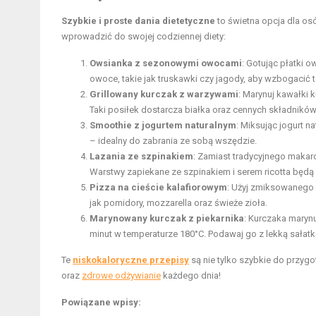
Szybkie i proste dania dietetyczne
to świetna opcja dla os
wprowadzić do swojej codziennej diety:
Owsianka z sezonowymi owocami
: Gotując płatki 
owoce, takie jak truskawki czy jagody, aby wzbogacić t
Grillowany kurczak z warzywami
: Marynuj kawałki k
Taki posiłek dostarcza białka oraz cennych składnikó
Smoothie z jogurtem naturalnym
: Miksując jogurt 
– idealny do zabrania ze sobą wszędzie.
Lazania ze szpinakiem
: Zamiast tradycyjnego makaro
Warstwy zapiekane ze szpinakiem i serem ricotta będą
Pizza na cieście kalafiorowym
: Użyj zmiksowanego k
jak pomidory, mozzarella oraz świeże zioła.
Marynowany kurczak z piekarnika
: Kurczaka marynu
minut w temperaturze 180°C. Podawaj go z lekką sałatk
Te
niskokaloryczne przepisy
są nie tylko szybkie do przyg
oraz
zdrowe odżywianie
każdego dnia!
Powiązane wpisy: