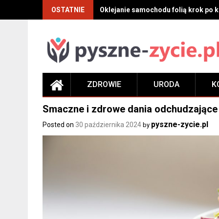
Skip
OSTATNIE
Oklejanie samochodu folią krok po kr
to
content
ZDROWIE
URODA
K
Smaczne i zdrowe dania odchudzające 
pyszne-zycie.pl
Posted on
30 października 2024
by