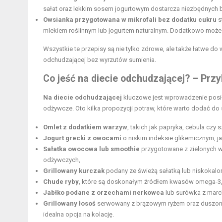
sałat oraz lekkim sosem jogurtowym dostarcza niezbędnych bia
Owsianka przygotowana w mikrofali bez dodatku cukru
s
mlekiem roślinnym lub jogurtem naturalnym. Dodatkowo może
Wszystkie te przepisy są nie tylko zdrowe, ale także łatwe d
odchudzającej bez wyrzutów sumienia.
Co jeść na diecie odchudzającej? – Prz
Na diecie odchudzającej
kluczowe jest wprowadzenie posiłk
odżywcze. Oto kilka propozycji potraw, które warto dodać d
Omlet z dodatkiem warzyw
, takich jak papryka, cebula czy 
Jogurt grecki z owocami
o niskim indeksie glikemicznym, ja
Sałatka owocowa lub smoothie
przygotowane z zielonych w
odżywczych,
Grillowany kurczak
podany ze świeżą sałatką lub niskokalo
Chude ryby
, które są doskonałym źródłem kwasów omega-3
Jabłko podane z orzechami nerkowca
lub surówka z march
Grillowany łosoś
serwowany z brązowym ryżem oraz duszoną c
idealna opcja na kolację.