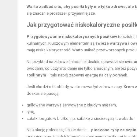
Warto zadbać o to, aby posiłki były nie tylko zdrowe, ale
się znacznie prostsze i przyjemniejsze.
Jak przygotować
niskokaloryczne posiłk
Przygotowywanie niskokalorycznych posiłków
to sztuka,
kulinarnych. Kluczowym elementem są
świeże warzywa i ow
mają niską kaloryczność. Warto unikać przetworzonych produk
Na przykład na zdrowe śniadanie idealnie sprawdzi się
owsia
owocami, co uczyni to danie nie tylko smacznym, ale też poż
roślinnym
– taki napój zapewni energię na cały poranek.
Jeśli chodzi o fit obiady, warto rozważyć zdrowe zupy.
Krem z
doskonale pasują:
grillowane warzywa serwowane z chudym mięsem,
rybą,
sałatki bogate w białko, np. sałatkę z ciecierzycą i awokado.
Na kolację poleca się lekkie dania –
pieczone ryby ze szpi
przepisom można delektować się pysznymi posiłkami bez obaw