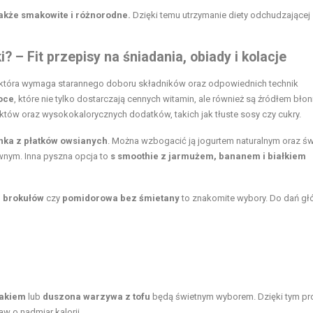
 także smakowite i różnorodne.
Dzięki temu utrzymanie diety odchudzającej 
i
? – Fit przepisy na śniadania, obiady i kolacje
 która wymaga starannego doboru składników oraz odpowiednich technik
oce
, które nie tylko dostarczają cennych witamin, ale również są źródłem błon
tów oraz wysokokalorycznych dodatków, takich jak tłuste sosy czy cukry.
nka z płatków owsianych
. Można wzbogacić ją jogurtem naturalnym oraz ś
ywnym. Inna pyszna opcja to
s smoothie z jarmużem, bananem i białkiem
 brokułów
czy
pomidorowa bez śmietany
to znakomite wybory. Do dań g
nakiem
lub
duszona warzywa z tofu
będą świetnym wyborem. Dzięki tym pr
 o nadmiar kalorii.