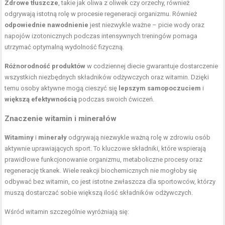
Zdrowe tłuszcze
, takie jak oliwa z oliwek czy orzechy, również
odgrywają istotną rolę w procesie regeneracji organizmu. Również
odpowiednie nawodnienie
jest niezwykle ważne – picie wody oraz
napojów izotonicznych podczas intensywnych treningów pomaga
utrzymać optymalną wydolność fizyczną.
Różnorodność produktów
w codziennej diecie gwarantuje dostarczenie
wszystkich niezbędnych składników odżywczych oraz witamin. Dzięki
temu osoby aktywne mogą cieszyć się
lepszym samopoczuciem
i
większą efektywnością
podczas swoich ćwiczeń.
Znaczenie witamin i minerałów
Witaminy
i
minerały
odgrywają niezwykle ważną rolę w zdrowiu osób
aktywnie uprawiających sport. To kluczowe składniki, które wspierają
prawidłowe funkcjonowanie organizmu, metaboliczne procesy oraz
regenerację tkanek. Wiele reakcji biochemicznych nie mogłoby się
odbywać bez witamin, co jest istotne zwłaszcza dla sportowców, którzy
muszą dostarczać sobie większą ilość składników odżywczych.
Wśród witamin szczególnie wyróżniają się: