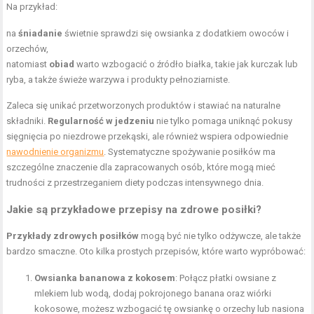
Na przykład:
na
śniadanie
świetnie sprawdzi się
owsianka z dodatkiem owoców
i
orzechów,
natomiast
obiad
warto wzbogacić o źródło białka, takie jak kurczak lub
ryba, a także świeże warzywa i produkty pełnoziarniste.
Zaleca się unikać przetworzonych produktów i stawiać na naturalne
składniki.
Regularność w jedzeniu
nie tylko pomaga uniknąć pokusy
sięgnięcia po niezdrowe przekąski, ale również wspiera odpowiednie
nawodnienie organizmu
. Systematyczne spożywanie posiłków ma
szczególne znaczenie dla zapracowanych osób, które mogą mieć
trudności z przestrzeganiem diety podczas intensywnego dnia.
Jakie są przykładowe przepisy na zdrowe posiłki?
Przykłady zdrowych posiłków
mogą być nie tylko odżywcze, ale także
bardzo smaczne. Oto kilka prostych przepisów, które warto wypróbować:
Owsianka bananowa z kokosem
: Połącz płatki owsiane z
mlekiem lub wodą, dodaj pokrojonego banana oraz wiórki
kokosowe, możesz wzbogacić tę owsiankę o orzechy lub nasiona