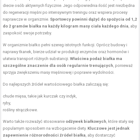
diecie osób aktywnych fizycznie. Jego odpowiednia ilość jest niezbędna
do regeneracji mięśni po intensywnym treningu oraz wspiera procesy
naprawcze w organizmie.
Sportowcy powinni dążyć do spożycia od 1,2
do 2 gramów białka na każdy kilogram masy ciała każdego dnia
, aby
zaspokoić swoje potrzeby.
W organizmie białko pełni szereg istotnych funkcji. Oprócz budowy i
naprawy tkanek, bierze udział w produkcji enzymów oraz hormonów i
ułatwia transport różnych substancji.
Właściwa podaż białka ma
szczególne znaczenie dla osób regularnie trenujących
, ponieważ
sprzyja zwiększeniu masy mięśniowej i poprawie wydolności.
Do najlepszych źródeł wartościowego białka zaliczają się:
chude mięsa, takie jak kurczak czy indyk,
ryby,
rośliny strączkowe.
Warto także rozważyć stosowanie
odżywek białkowych
, które stały się
popularnym sposobem na wzbogacenie diety.
Kluczowe jest jednak
zapewnienie różnorodności źródeł białka
, aby dostarczyć