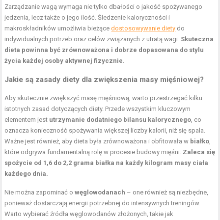
Zarządzanie wagą wymaga nie tylko dbałości o jakość spożywanego
jedzenia, lecz także o jego ilość. Śledzenie kaloryczności i
makroskładników umożliwia bieżące
dostosowywanie diety
do
indywidualnych potrzeb oraz celów związanych z utratą wagi.
Skuteczna
dieta powinna być zrównoważona i dobrze dopasowana do stylu
życia każdej osoby aktywnej fizycznie.
Jakie są zasady diety dla zwiększenia masy mięśniowej?
Aby skutecznie zwiększyć masę mięśniową, warto przestrzegać kilku
istotnych zasad dotyczących diety. Przede wszystkim kluczowym
elementem jest
utrzymanie dodatniego bilansu kalorycznego
, co
oznacza konieczność spożywania większej liczby kalorii, niż się spala.
Ważne jest również, aby dieta była zrównoważona i obfitowała w
białko
,
które odgrywa fundamentalną rolę w procesie budowy mięśni.
Zaleca się
spożycie od 1,6 do 2,2 grama białka na każdy kilogram masy ciała
każdego dnia.
Nie można zapominać o
węglowodanach
– one również są niezbędne,
ponieważ dostarczają energii potrzebnej do intensywnych treningów.
Warto wybierać źródła węglowodanów złożonych, takie jak