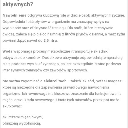
aktywnych?
Nawodnienie
odgrywa kluczową rolę w diecie osób aktywnych fizycznie.
Odpowiednia ilość płynów w organizmie ma znaczący wpływ na
wydolność oraz efektywność treningu. Dla osób, które intensywnie
ćwiczą, zaleca się picie co najmniej
2 litrów
płynów dziennie, a mężczyźni
powinni dążyć nawet do
2,5 litra
.
Woda
wspomaga procesy metaboliczne i transportuje składniki
odżywcze do komórek. Dodatkowo utrzymuje odpowiednią temperaturę
ciała podczas wysiłku fizycznego, co jest szczególnie istotne podczas
intensywnych treningów czy zawodów sportowych.
Nie można zapominać o
elektrolitach
– takich jak sód, potas i magnez –
które są niezbędne dla zapewnienia prawidłowego nawodnienia
organizmu. Ich równowaga ma kluczowe znaczenie dla funkcjonowania
mięśni oraz układu nerwowego. Utrata tych minerałów przez pot może
skutkować:
skurczami mięśniowymi,
obniżoną wydolnością.