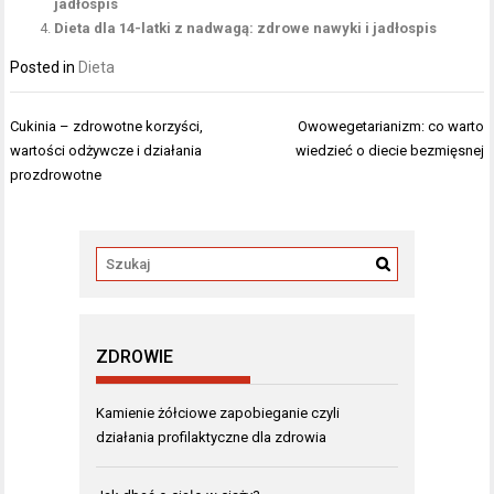
jadłospis
Dieta dla 14-latki z nadwagą: zdrowe nawyki i jadłospis
Posted in
Dieta
Nawigacja
Cukinia – zdrowotne korzyści,
Owowegetarianizm: co warto
wpisu
wartości odżywcze i działania
wiedzieć o diecie bezmięsnej
prozdrowotne
ZDROWIE
Kamienie żółciowe zapobieganie czyli
działania profilaktyczne dla zdrowia