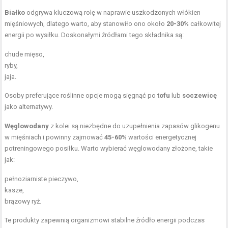
Białko
odgrywa kluczową rolę w naprawie uszkodzonych włókien
mięśniowych, dlatego warto, aby stanowiło ono około
20-30%
całkowitej
energii po wysiłku. Doskonałymi źródłami tego składnika są:
chude mięso,
ryby,
jaja.
Osoby preferujące roślinne opcje mogą sięgnąć po
tofu
lub
soczewicę
jako alternatywy.
Węglowodany
z kolei są niezbędne do uzupełnienia zapasów glikogenu
w mięśniach i powinny zajmować
45-60%
wartości energetycznej
potreningowego posiłku. Warto wybierać węglowodany złożone, takie
jak:
pełnoziarniste pieczywo,
kasze,
brązowy ryż.
Te produkty zapewnią organizmowi stabilne źródło energii podczas