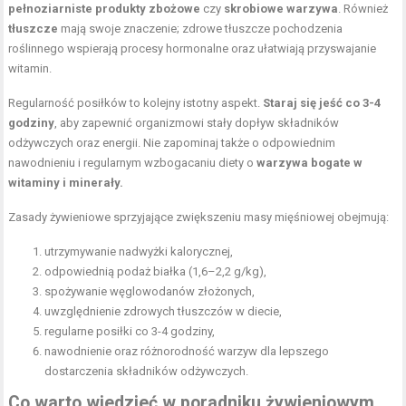
pełnoziarniste produkty zbożowe
czy
skrobiowe warzywa
. Również
tłuszcze
mają swoje znaczenie; zdrowe tłuszcze pochodzenia
roślinnego wspierają procesy hormonalne oraz ułatwiają przyswajanie
witamin.
Regularność posiłków to kolejny istotny aspekt.
Staraj się jeść co 3-4
godziny
, aby zapewnić organizmowi stały dopływ składników
odżywczych oraz energii. Nie zapominaj także o odpowiednim
nawodnieniu i regularnym wzbogacaniu diety o
warzywa bogate w
witaminy i minerały.
Zasady żywieniowe sprzyjające zwiększeniu masy mięśniowej obejmują:
utrzymywanie nadwyżki kalorycznej,
odpowiednią podaż białka (1,6–2,2 g/kg),
spożywanie węglowodanów złożonych,
uwzględnienie zdrowych tłuszczów w diecie,
regularne posiłki co 3-4 godziny,
nawodnienie oraz różnorodność warzyw dla lepszego
dostarczenia składników odżywczych.
Co warto wiedzieć w poradniku żywieniowym