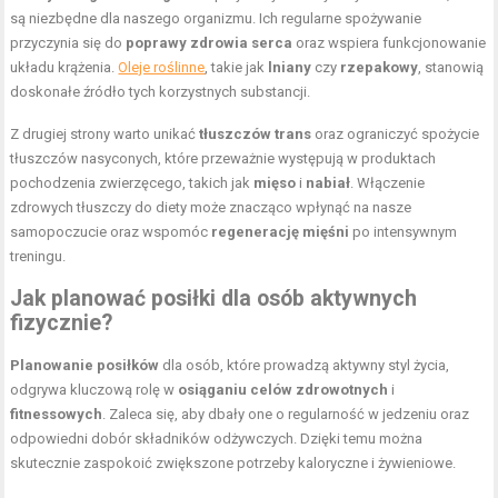
są niezbędne dla naszego organizmu. Ich regularne spożywanie
przyczynia się do
poprawy zdrowia serca
oraz wspiera funkcjonowanie
układu krążenia.
Oleje roślinne
, takie jak
lniany
czy
rzepakowy
, stanowią
doskonałe źródło tych korzystnych substancji.
Z drugiej strony warto unikać
tłuszczów trans
oraz ograniczyć spożycie
tłuszczów nasyconych, które przeważnie występują w produktach
pochodzenia zwierzęcego, takich jak
mięso
i
nabiał
. Włączenie
zdrowych tłuszczy do diety może znacząco wpłynąć na nasze
samopoczucie oraz wspomóc
regenerację mięśni
po intensywnym
treningu.
Jak planować posiłki dla osób aktywnych
fizycznie?
Planowanie posiłków
dla osób, które prowadzą aktywny styl życia,
odgrywa kluczową rolę w
osiąganiu celów zdrowotnych
i
fitnessowych
. Zaleca się, aby dbały one o regularność w jedzeniu oraz
odpowiedni dobór składników odżywczych. Dzięki temu można
skutecznie zaspokoić zwiększone potrzeby kaloryczne i żywieniowe.