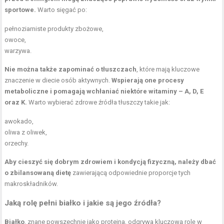
sportowe.
Warto sięgać po:
pełnoziarniste produkty zbożowe,
owoce,
warzywa.
Nie można także zapominać o tłuszczach
, które mają kluczowe
znaczenie w diecie osób aktywnych.
Wspierają one procesy
metaboliczne i pomagają wchłaniać niektóre witaminy – A, D, E
oraz K.
Warto wybierać zdrowe źródła tłuszczy takie jak:
awokado,
oliwa z oliwek,
orzechy.
Aby cieszyć się dobrym zdrowiem i kondycją fizyczną, należy dbać
o zbilansowaną dietę
zawierającą odpowiednie proporcje tych
makroskładników.
Jaką rolę pełni białko i jakie są jego źródła?
Białko
, znane powszechnie jako proteina, odgrywa kluczową rolę w