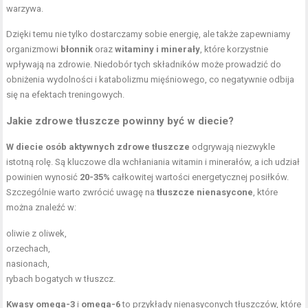
warzywa.
Dzięki temu nie tylko dostarczamy sobie energię, ale także zapewniamy
organizmowi
błonnik
oraz
witaminy i minerały
, które korzystnie
wpływają na zdrowie. Niedobór tych składników może prowadzić do
obniżenia wydolności i katabolizmu mięśniowego, co negatywnie odbija
się na efektach treningowych.
Jakie zdrowe tłuszcze powinny być w diecie?
W diecie osób aktywnych zdrowe tłuszcze
odgrywają niezwykle
istotną rolę. Są kluczowe dla wchłaniania witamin i minerałów, a ich udział
powinien wynosić
20-35%
całkowitej wartości energetycznej posiłków.
Szczególnie warto zwrócić uwagę na
tłuszcze nienasycone
, które
można znaleźć w:
oliwie z oliwek,
orzechach,
nasionach,
rybach bogatych w tłuszcz.
Kwasy omega-3
i
omega-6
to przykłady nienasyconych tłuszczów, które