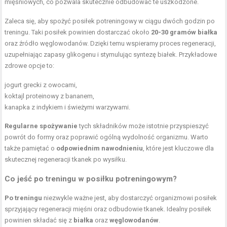
mięśniowych, co pozwala skutecznie odbudować te uszkodzone.
Zaleca się, aby spożyć posiłek potreningowy w ciągu dwóch godzin po
treningu. Taki posiłek powinien dostarczać około
20-30 gramów białka
oraz źródło węglowodanów. Dzięki temu wspieramy proces regeneracji,
uzupełniając zapasy glikogenu i stymulując syntezę białek. Przykładowe
zdrowe opcje to:
jogurt grecki z owocami,
koktajl proteinowy z bananem,
kanapka z indykiem i świeżymi warzywami.
Regularne spożywanie
tych składników może istotnie przyspieszyć
powrót do formy oraz poprawić ogólną wydolność organizmu. Warto
także pamiętać o
odpowiednim nawodnieniu
, które jest kluczowe dla
skutecznej regeneracji tkanek po wysiłku.
Co jeść po treningu w posiłku potreningowym?
Po treningu
niezwykle ważne jest, aby dostarczyć organizmowi posiłek
sprzyjający regeneracji mięśni oraz odbudowie tkanek. Idealny posiłek
powinien składać się z
białka
oraz
węglowodanów
.