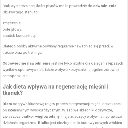
Brak wystarczającej ilości płynów może prowadzić do
odwodnienia
.
Objawy tego stanu to:
zmęczenie,
bóle głowy,
spadek koncentracji.
Dlatego osoby aktywne powinny regularnie nawadniać się przed, w
trakcie oraz po treningu.
Odpowiednie nawodnienie
jest nie tylko istotne dla osiągania lepszych
wyników sportowych, ale także wpływa korzystnie na ogólne zdrowie i
samopoczucie.
Jak dieta wpływa na regenerację mięśni i
tkanek?
Dieta
odgrywa kluczową rolę w procesie regeneracji mięśni oraz tkanek
po intensywnym wysiłku fizycznym. Właściwe składniki odżywcze,
zwłaszcza
białko
i
węglowodany
, mają znaczący wpływ na naprawcze
działania organizmu.
Białko
jest niezbędne do budowy nowych włókien