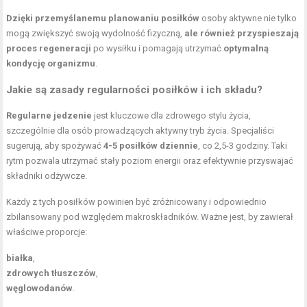
Dzięki przemyślanemu planowaniu posiłków
osoby aktywne nie tylko
mogą zwiększyć swoją wydolność fizyczną,
ale również przyspieszają
proces regeneracji
po wysiłku i pomagają utrzymać
optymalną
kondycję organizmu
.
Jakie są zasady regularności posiłków i ich składu?
Regularne jedzenie
jest kluczowe dla zdrowego stylu życia,
szczególnie dla osób prowadzących aktywny tryb życia. Specjaliści
sugerują, aby spożywać
4-5 posiłków dziennie
, co 2,5-3 godziny. Taki
rytm pozwala utrzymać stały poziom energii oraz efektywnie przyswajać
składniki odżywcze.
Każdy z tych posiłków powinien być zróżnicowany i odpowiednio
zbilansowany pod względem makroskładników. Ważne jest, by zawierał
właściwe proporcje:
białka
,
zdrowych tłuszczów
,
węglowodanów
.