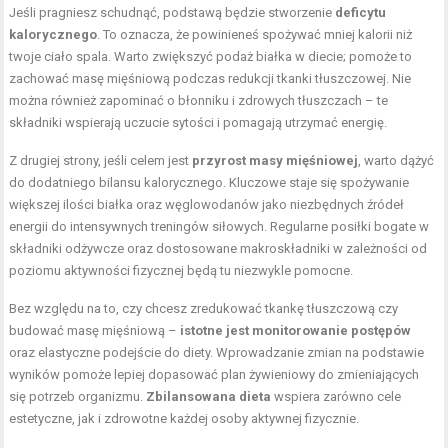
Jeśli pragniesz schudnąć, podstawą będzie stworzenie
deficytu
kalorycznego
. To oznacza, że powinieneś spożywać mniej kalorii niż
twoje ciało spala. Warto zwiększyć podaż białka w diecie; pomoże to
zachować masę mięśniową podczas redukcji tkanki tłuszczowej. Nie
można również zapominać o błonniku i zdrowych tłuszczach – te
składniki wspierają uczucie sytości i pomagają utrzymać energię.
Z drugiej strony, jeśli celem jest
przyrost masy mięśniowej
, warto dążyć
do dodatniego bilansu kalorycznego. Kluczowe staje się spożywanie
większej ilości białka oraz węglowodanów jako niezbędnych źródeł
energii do intensywnych treningów siłowych. Regularne posiłki bogate w
składniki odżywcze oraz dostosowane makroskładniki w zależności od
poziomu aktywności fizycznej będą tu niezwykle pomocne.
Bez względu na to, czy chcesz zredukować tkankę tłuszczową czy
budować masę mięśniową –
istotne jest monitorowanie postępów
oraz elastyczne podejście do diety. Wprowadzanie zmian na podstawie
wyników pomoże lepiej dopasować plan żywieniowy do zmieniających
się potrzeb organizmu.
Zbilansowana dieta
wspiera zarówno cele
estetyczne, jak i zdrowotne każdej osoby aktywnej fizycznie.