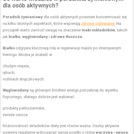
dla osób aktywnych?
Poradnik żywieniowy
dla osób aktywnych powinien koncentrować się
na kilku istotnych aspektach, które wspierają
zdrowe odżywianie
. Na
początek warto zwrócić uwagę na znaczenie
makroskładników
, takich
jak
białka
,
węglowodany
i
zdrowe tłuszcze
.
Białko
odgrywa kluczową rolę w regeneracji mięśni po intensywnym
treningu. Można je znaleźć w:
chudym mięsie,
rybach,
roślinach strączkowych.
Węglowodany
są głównym źródłem energii potrzebnej do wysiłku
fizycznego, dlatego dobrze jest wybierać:
produkty pełnoziarniste,
świeże owoce.
Różnorodność składników diety jest równie ważna. Osoby aktywne
powinny regularnie wzbogacać swoje posiłki o różne
warzywa
i
owoce
,