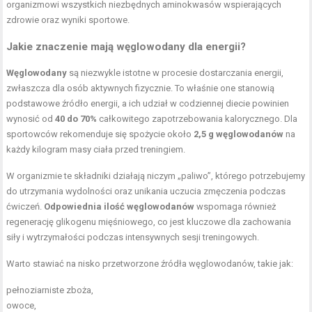
organizmowi wszystkich niezbędnych aminokwasów wspierających
zdrowie oraz wyniki sportowe.
Jakie znaczenie mają węglowodany dla energii?
Węglowodany
są niezwykle istotne w procesie dostarczania energii,
zwłaszcza dla osób aktywnych fizycznie. To właśnie one stanowią
podstawowe źródło energii, a ich udział w codziennej diecie powinien
wynosić od
40 do 70%
całkowitego zapotrzebowania kalorycznego. Dla
sportowców rekomenduje się spożycie około
2,5 g węglowodanów
na
każdy kilogram masy ciała przed treningiem.
W organizmie te składniki działają niczym „paliwo”, którego potrzebujemy
do utrzymania wydolności oraz unikania uczucia zmęczenia podczas
ćwiczeń.
Odpowiednia ilość węglowodanów
wspomaga również
regenerację glikogenu mięśniowego, co jest kluczowe dla zachowania
siły i wytrzymałości podczas intensywnych sesji treningowych.
Warto stawiać na nisko przetworzone źródła węglowodanów, takie jak:
pełnoziarniste zboża,
owoce,