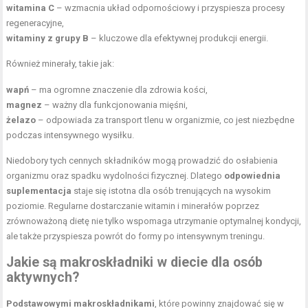
witamina C
– wzmacnia układ odpornościowy i przyspiesza procesy
regeneracyjne,
witaminy z grupy B
– kluczowe dla efektywnej produkcji energii.
Również minerały, takie jak:
wapń
– ma ogromne znaczenie dla zdrowia kości,
magnez
– ważny dla funkcjonowania mięśni,
żelazo
– odpowiada za transport tlenu w organizmie, co jest niezbędne
podczas intensywnego wysiłku.
Niedobory tych cennych składników mogą prowadzić do osłabienia
organizmu oraz spadku wydolności fizycznej. Dlatego
odpowiednia
suplementacja
staje się istotna dla osób trenujących na wysokim
poziomie. Regularne dostarczanie witamin i minerałów poprzez
zrównoważoną dietę nie tylko wspomaga utrzymanie optymalnej kondycji,
ale także przyspiesza powrót do formy po intensywnym treningu.
Jakie są makroskładniki w diecie dla osób
aktywnych?
Podstawowymi makroskładnikami
, które powinny znajdować się w