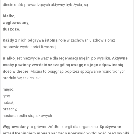
diecie osób prowadzących aktywny tryb życia, są:
białko
,
węglowodany
,
tłuszcze
.
Każdy z nich odgrywa istotną rolę
w zachowaniu zdrowia oraz
poprawie wydolności fizycznej.
Białko
jest niezwykle ważne dla regeneracji mięśni po wysiłku.
Aktywne
osoby powinny zwrócić szczególną uwagę na jego odpowiednią
ilość w diecie.
Można to osiągnąć poprzez spożywanie różnorodnych
produktów, takich jak:
mięso,
ryby,
nabiał,
orzechy,
nasiona roślin strączkowych.
Węglowodany
to główne źródło energii dla organizmu.
Spożywane
przed treningiem mogą znacząco poprawić wydolność oraz wyniki