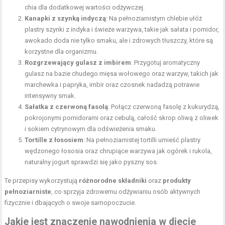
chia dla dodatkowej wartości odżywczej.
Kanapki z szynką indyczą
: Na pełnoziarnistym chlebie ułóż
plastry szynki z indyka i świeże warzywa, takie jak sałata i pomidor,
awokado doda nie tylko smaku, ale i zdrowych tłuszczy, które są
korzystne dla organizmu.
Rozgrzewający gulasz z imbirem
: Przygotuj aromatyczny
gulasz na bazie chudego mięsa wołowego oraz warzyw, takich jak
marchewka i papryka, imbir oraz czosnek nadadzą potrawie
intensywny smak.
Sałatka z czerwoną fasolą
: Połącz czerwoną fasolę z kukurydzą,
pokrojonymi pomidorami oraz cebulą, całość skrop oliwą z oliwek
i sokiem cytrynowym dla odświeżenia smaku.
Tortille z łososiem
: Na pełnoziarnistej tortilli umieść plastry
wędzonego łososia oraz chrupiące warzywa jak ogórek i rukola,
naturalny jogurt sprawdzi się jako pyszny sos.
Te przepisy wykorzystują
różnorodne składniki
oraz
produkty
pełnoziarniste
, co sprzyja zdrowemu odżywianiu osób aktywnych
fizycznie i dbających o swoje samopoczucie.
Jakie jest
znaczenie nawodnienia w diecie