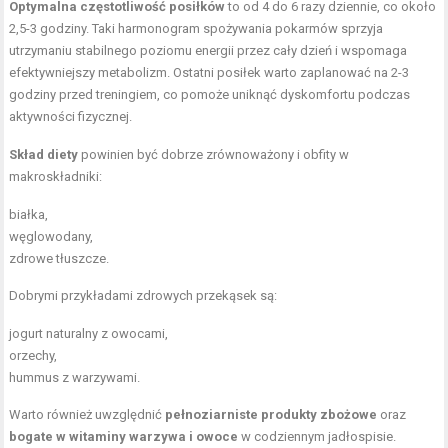
Optymalna częstotliwość posiłków
to od 4 do 6 razy dziennie, co około
2,5-3 godziny. Taki harmonogram spożywania pokarmów sprzyja
utrzymaniu stabilnego poziomu energii przez cały dzień i wspomaga
efektywniejszy metabolizm. Ostatni posiłek warto zaplanować na 2-3
godziny przed treningiem, co pomoże uniknąć dyskomfortu podczas
aktywności fizycznej.
Skład diety
powinien być dobrze zrównoważony i obfity w
makroskładniki:
białka,
węglowodany,
zdrowe tłuszcze.
Dobrymi przykładami zdrowych przekąsek są:
jogurt naturalny z owocami,
orzechy,
hummus z warzywami.
Warto również uwzględnić
pełnoziarniste produkty zbożowe
oraz
bogate w witaminy warzywa i owoce
w codziennym jadłospisie.