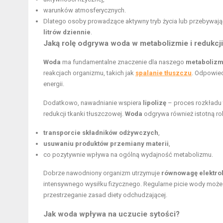
warunków atmosferycznych.
Dlatego osoby prowadzące aktywny tryb życia lub przebywaj
litrów dziennie
.
Jaką rolę odgrywa woda w metabolizmie i redukcji
Woda
ma fundamentalne znaczenie dla naszego
metaboliz
reakcjach organizmu, takich jak
spalanie tłuszczu
. Odpowie
energii.
Dodatkowo, nawadnianie wspiera
lipolizę
– proces rozkładu 
redukcji tkanki tłuszczowej.
Woda
odgrywa również istotną rol
transporcie składników odżywczych
,
usuwaniu produktów przemiany materii
,
co pozytywnie wpływa na ogólną wydajność metabolizmu.
Dobrze nawodniony organizm utrzymuje
równowagę elektrol
intensywnego wysiłku fizycznego. Regularne picie wody moż
przestrzeganie zasad diety odchudzającej.
Jak woda wpływa na uczucie sytości?