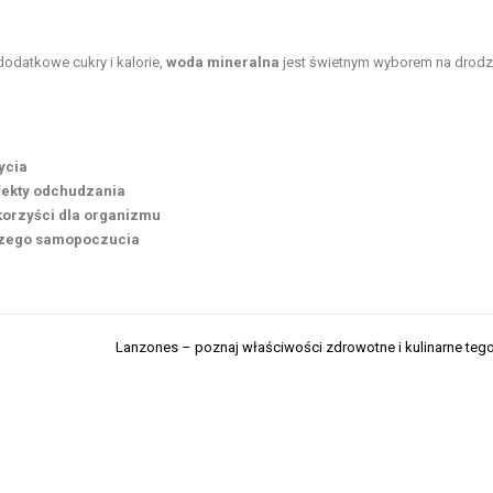
dodatkowe cukry i kalorie,
woda mineralna
jest świetnym wyborem na drod
ycia
efekty odchudzania
korzyści dla organizmu
pszego samopoczucia
Lanzones – poznaj właściwości zdrowotne i kulinarne te