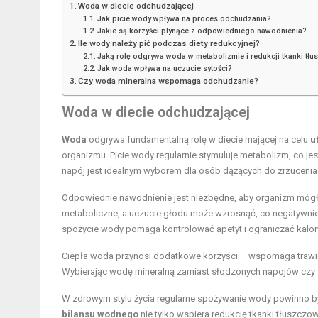
Woda w diecie odchudzającej
Jak picie wody wpływa na proces odchudzania?
Jakie są korzyści płynące z odpowiedniego nawodnienia?
Ile wody należy pić podczas diety redukcyjnej?
Jaką rolę odgrywa woda w metabolizmie i redukcji tkanki tł
Jak woda wpływa na uczucie sytości?
Czy woda mineralna wspomaga odchudzanie?
Woda w diecie odchudzającej
Woda
odgrywa fundamentalną rolę w diecie mającej na celu
u
organizmu. Picie wody regularnie stymuluje metabolizm, co jes
napój jest idealnym wyborem dla osób dążących do zrzuceni
Odpowiednie nawodnienie jest niezbędne, aby organizm mógł
metaboliczne, a uczucie głodu może wzrosnąć, co negatywni
spożycie wody pomaga kontrolować apetyt i ograniczać kalo
Ciepła woda przynosi dodatkowe korzyści – wspomaga trawien
Wybierając wodę mineralną zamiast słodzonych napojów czy s
W zdrowym stylu życia regularne spożywanie wody powinno b
bilansu wodnego
nie tylko wspiera redukcję tkanki tłuszczow