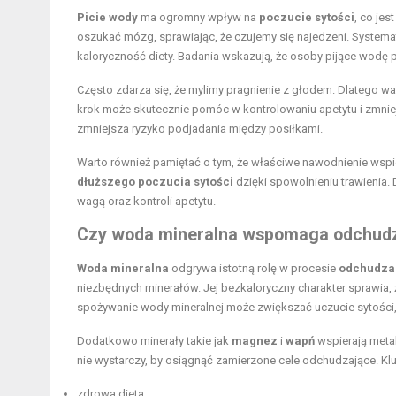
Picie wody
ma ogromny wpływ na
poczucie sytości
, co je
oszukać mózg, sprawiając, że czujemy się najedzeni. Syste
kaloryczność diety. Badania wskazują, że osoby pijące wodę 
Często zdarza się, że mylimy pragnienie z głodem. Dlatego w
krok może skutecznie pomóc w kontrolowaniu apetytu i zmniej
zmniejsza ryzyko podjadania między posiłkami.
Warto również pamiętać o tym, że właściwe nawodnienie wspi
dłuższego poczucia sytości
dzięki spowolnieniu trawienia.
wagą oraz kontroli apetytu.
Czy woda mineralna wspomaga odchud
Woda mineralna
odgrywa istotną rolę w procesie
odchudza
niezbędnych minerałów. Jej bezkaloryczny charakter sprawia,
spożywanie wody mineralnej może zwiększać uczucie sytości, 
Dodatkowo minerały takie jak
magnez
i
wapń
wspierają meta
nie wystarczy, by osiągnąć zamierzone cele odchudzające. K
zdrowa dieta,