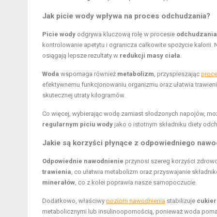
Jak picie wody wpływa na proces odchudzania?
Picie wody
odgrywa kluczową rolę w procesie
odchudzania
kontrolowanie apetytu i ogranicza całkowite spożycie kalorii.
osiągają lepsze rezultaty w
redukcji masy ciała
.
Woda
wspomaga również
metabolizm
, przyspieszając
proce
efektywnemu funkcjonowaniu organizmu oraz ułatwia trawienie
skutecznej utraty kilogramów.
Co więcej, wybierając wodę zamiast słodzonych napojów, mo
regularnym piciu wody
jako o istotnym składniku diety odc
Jakie są korzyści płynące z odpowiedniego nawo
Odpowiednie nawodnienie
przynosi szereg korzyści zdrowo
trawienia
, co ułatwia metabolizm oraz przyswajanie skład
minerałów
, co z kolei poprawia nasze samopoczucie.
Dodatkowo, właściwy
poziom nawodnienia
stabilizuje
cukier
metabolicznymi lub insulinoopornością, ponieważ woda pomag