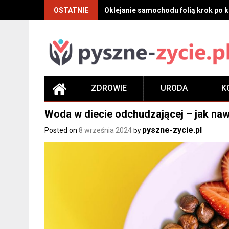
Skip
OSTATNIE
Oklejanie samochodu folią krok po kr
to
content
ZDROWIE
URODA
K
Woda w diecie odchudzającej – jak na
pyszne-zycie.pl
Posted on
8 września 2024
by