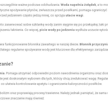
st szczególnie ważne podczas odchudzania.
Woda napełnia żołądek
, a to m
matyczne spożywanie płynów, zwłaszcza przed posiłkami, pomaga ograniczyć
przed jedzeniem często jedzą mniej, co sprzyja
utacie wagi
.
arto zaserwować sobie szklankę wody zanim sięgnie się po przekąskę; taki pr
szeniu łaknienia. Co więcej,
picie wody po jedzeniu
wydłuża uczucie sytości
era funkcjonowanie błonnika zawartego w naszej diecie.
Błonnik przyczynia
 Dlatego regularne spożywanie wody jest kluczowe dla efektywnego zarządza
zanie?
nia
. Pomaga utrzymać odpowiedni poziom nawodnienia organizmu oraz dos
 że jest doskonałym wyborem dla tych, którzy chcą zredukować wagę. Regula
co ułatwia kontrolowanie apetytu i ograniczenie kaloryczności posiłków.
bolizm oraz poprawiają procesy trawienne. Należy jednak pamiętać, że sama
luczowe znaczenie mają również: