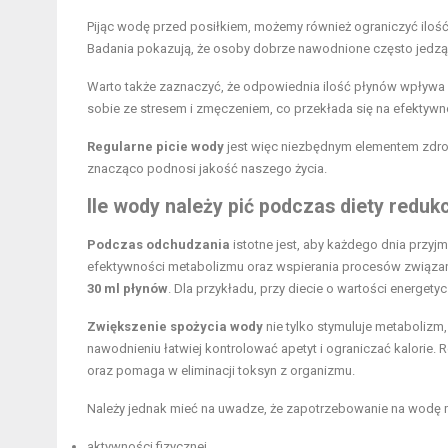
Pijąc wodę przed posiłkiem, możemy również ograniczyć ilość
Badania pokazują, że osoby dobrze nawodnione często jedzą
Warto także zaznaczyć, że odpowiednia ilość płynów wpływa n
sobie ze stresem i zmęczeniem, co przekłada się na efektywn
Regularne picie wody
jest więc niezbędnym elementem zdrow
znacząco podnosi jakość naszego życia.
Ile wody należy pić podczas diety reduk
Podczas odchudzania
istotne jest, aby każdego dnia przy
efektywności metabolizmu oraz wspierania procesów związany
30 ml płynów
. Dla przykładu, przy diecie o wartości energety
Zwiększenie spożycia wody
nie tylko stymuluje metabolizm,
nawodnieniu łatwiej kontrolować apetyt i ograniczać kalorie
oraz pomaga w eliminacji toksyn z organizmu.
Należy jednak mieć na uwadze, że zapotrzebowanie na wodę m
aktywności fizycznej,