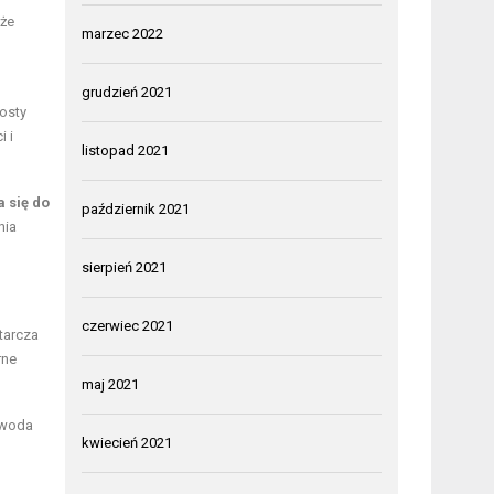
oże
marzec 2022
grudzień 2021
osty
 i
listopad 2021
 się do
październik 2021
nia
sierpień 2021
czerwiec 2021
tarcza
rne
maj 2021
 woda
kwiecień 2021