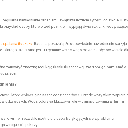
. Regularne nawadnianie organizmu zwiększa uczucie sytości, co z kolei ułat
 Na przykład osoby, które przed posiłkiem wypijają dwie szklanki wody, częst
s spalania tłuszczu
. Badania pokazują, że odpowiednie nawodnienie sprzyja
. Dlatego tak istotne jest utrzymanie właściwego poziomu płynów w ciele dl
żna zauważyć znaczną redukcję tkanki tłuszczowej.
Warto więc pamiętać o
hudzającej.
dnienia?
tnych, które wpływają na nasze codzienne życie. Przede wszystkim wspiera
ników odżywczych. Woda odgrywa kluczową rolę w transportowaniu
witamin
i
 we krwi
. To niezwykle istotne dla osób borykających się z problemami
a w regulacji glukozy.