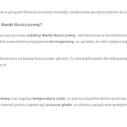
ące w gorącym klimacie powinny rozważyć zwiększenie spożycia płynów do
 tkanki tłuszczowej?
mu
oraz procesu
redukcji tkanki tłuszczowej
. Jest kluczowa w biochemicz
dnie nawodnienie przyspiesza
termogenezę
, co sprawia, że ciało zużywa wi
tłuszczów na kwasy tłuszczowe i glicerol. To niezwykle ważne dla efektywnej
ę w:
itową
oraz reguluje
temperaturę ciała
, co jest szczególnie istotne podczas
e również pomóc ograniczyć
uczucie głodu
, co ułatwia zarządzanie apetytem