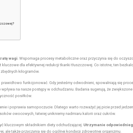
uszczowej?
tratę wagi
. Wspomaga procesy metaboliczne oraz przyczynia się do oczysz
t kluczowe dla efektywnej redukcji tkanki tłuszczowej. Co istotne, ten bezkal
a zbędnych kilogramów.
 prawidłowo funkcjonować. Gdy jesteśmy odwodnieni, spowalniają się proc
e wpływa na nasze postępy w odchudzaniu. Badania sugerują, że zwiększone
ryczność posiłków.
ie i poprawia samopoczucie. Dlatego warto rozważyć jej picie przed jedze
oków owocowych, łatwiej unikniemy nadmiaru kalorii oraz cukrów.
yć kluczowym składnikiem diety odchudzającej.
Utrzymanie odpowiednie
ej, ale także przyczynia się do ogólnej kondycji zdrowotnej organizmu.