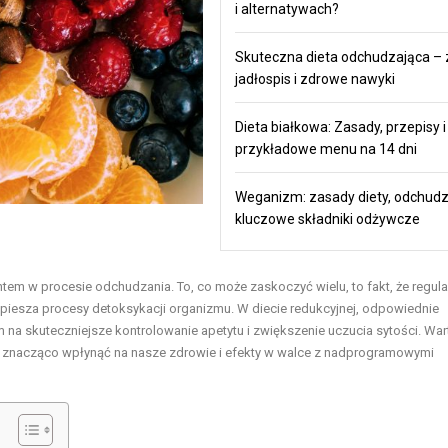
i alternatywach?
Skuteczna dieta odchudzająca – 
jadłospis i zdrowe nawyki
Dieta białkowa: Zasady, przepisy i
przykładowe menu na 14 dni
Weganizm: zasady diety, odchudz
kluczowe składniki odżywcze
ntem w procesie odchudzania. To, co może zaskoczyć wielu, to fakt, że regul
piesza procesy detoksykacji organizmu. W diecie redukcyjnej, odpowiednie
na skuteczniejsze kontrolowanie apetytu i zwiększenie uczucia sytości. War
że znacząco wpłynąć na nasze zdrowie i efekty w walce z nadprogramowymi