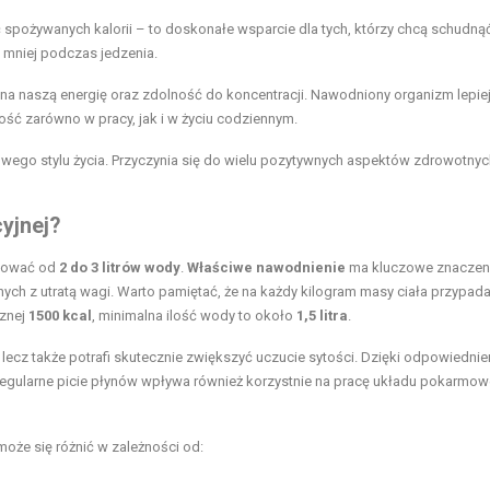
 spożywanych kalorii – to doskonałe wsparcie dla tych, którzy chcą schudnąć
 mniej podczas jedzenia.
a naszą energię oraz zdolność do koncentracji. Nawodniony organizm lepiej
ość zarówno w pracy, jak i w życiu codziennym.
ego stylu życia. Przyczynia się do wielu pozytywnych aspektów zdrowotnyc
cyjnej?
jmować od
2 do 3 litrów wody
.
Właściwe nawodnienie
ma kluczowe znaczeni
ch z utratą wagi. Warto pamiętać, że na każdy kilogram masy ciała przypad
cznej
1500 kcal
, minimalna ilość wody to około
1,5 litra
.
 lecz także potrafi skutecznie zwiększyć uczucie sytości. Dzięki odpowiedni
. Regularne picie płynów wpływa również korzystnie na pracę układu pokarmo
oże się różnić w zależności od: