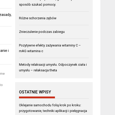
sposób szukać pomocy.
zasady,
Różne schorzenia zębów
Znieczulenie podczas zabiegu
Pozytywne efekty zażywania witaminy C –
anie i
mAG witamina c
Metody relaksacji umysłu. Odpoczynek ciała i
umysłu – relaksacja theta
arne
to
OSTATNIE WPISY
Oklejanie samochodu folią krok po kroku:
przygotowanie, techniki aplikacji i pielęgnacja