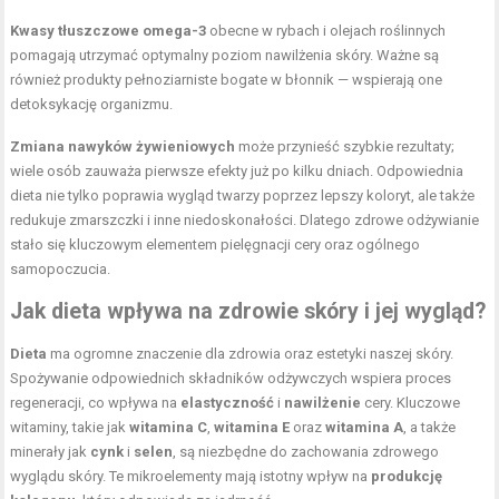
Kwasy tłuszczowe omega-3
obecne w rybach i olejach roślinnych
pomagają utrzymać optymalny poziom nawilżenia skóry. Ważne są
również produkty pełnoziarniste bogate w błonnik — wspierają one
detoksykację organizmu.
Zmiana nawyków żywieniowych
może przynieść szybkie rezultaty;
wiele osób zauważa pierwsze efekty już po kilku dniach. Odpowiednia
dieta nie tylko poprawia wygląd twarzy poprzez lepszy koloryt, ale także
redukuje zmarszczki i inne niedoskonałości. Dlatego zdrowe odżywianie
stało się kluczowym elementem pielęgnacji cery oraz ogólnego
samopoczucia.
Jak dieta wpływa na zdrowie skóry i jej wygląd?
Dieta
ma ogromne znaczenie dla zdrowia oraz estetyki naszej skóry.
Spożywanie odpowiednich składników odżywczych wspiera proces
regeneracji, co wpływa na
elastyczność
i
nawilżenie
cery. Kluczowe
witaminy, takie jak
witamina C
,
witamina E
oraz
witamina A
, a także
minerały jak
cynk
i
selen
, są niezbędne do zachowania zdrowego
wyglądu skóry. Te mikroelementy mają istotny wpływ na
produkcję