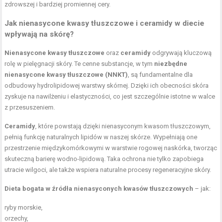
zdrowszej i bardziej promiennej cery.
Jak nienasycone kwasy tłuszczowe i ceramidy w diecie
wpływają na skórę?
Nienasycone kwasy tłuszczowe
oraz
ceramidy
odgrywają kluczową
rolę w pielęgnacji skóry. Te cenne substancje, w tym
niezbędne
nienasycone kwasy tłuszczowe (NNKT)
, są fundamentalne dla
odbudowy hydrolipidowej warstwy skórnej. Dzięki ich obecności skóra
zyskuje na nawilżeniu i elastyczności, co jest szczególnie istotne w walce
z przesuszeniem.
Ceramidy
, które powstają dzięki nienasyconym kwasom tłuszczowym,
pełnią funkcję naturalnych lipidów w naszej skórze. Wypełniają one
przestrzenie międzykomórkowymi w warstwie rogowej naskórka, tworząc
skuteczną barierę wodno-lipidową. Taka ochrona nie tylko zapobiega
utracie wilgoci, ale także wspiera naturalne procesy regeneracyjne skóry.
Dieta bogata w źródła nienasyconych kwasów tłuszczowych
– jak:
ryby morskie,
orzechy,