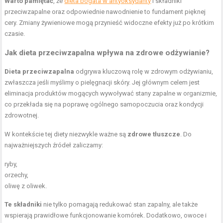
Warto pamiętać
, że
dieta bogata w antyoksydanty
i składniki
przeciwzapalne oraz odpowiednie nawodnienie to fundament pięknej
cery. Zmiany żywieniowe mogą przynieść widoczne efekty już po krótkim
czasie.
Jak dieta przeciwzapalna wpływa na zdrowe odżywianie?
Dieta przeciwzapalna
odgrywa kluczową rolę w zdrowym odżywianiu,
zwłaszcza jeśli myślimy o pielęgnacji skóry. Jej głównym celem jest
eliminacja produktów mogących wywoływać stany zapalne w organizmie,
co przekłada się na poprawę ogólnego samopoczucia oraz kondycji
zdrowotnej.
W kontekście tej diety niezwykle ważne są
zdrowe tłuszcze
. Do
najważniejszych źródeł zaliczamy:
ryby,
orzechy,
oliwę z oliwek.
Te składniki
nie tylko pomagają redukować stan zapalny, ale także
wspierają prawidłowe funkcjonowanie komórek. Dodatkowo, owoce i