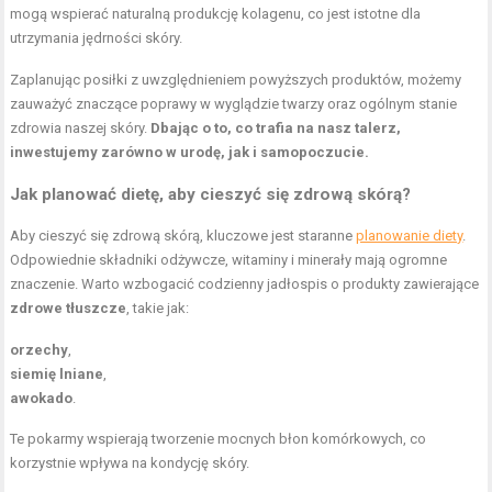
mogą wspierać naturalną produkcję kolagenu, co jest istotne dla
utrzymania jędrności skóry.
Zaplanując posiłki z uwzględnieniem powyższych produktów, możemy
zauważyć znaczące poprawy w wyglądzie twarzy oraz ogólnym stanie
zdrowia naszej skóry.
Dbając o to, co trafia na nasz talerz,
inwestujemy zarówno w urodę, jak i samopoczucie.
Jak planować dietę, aby cieszyć się zdrową skórą?
Aby cieszyć się zdrową skórą, kluczowe jest staranne
planowanie diety
.
Odpowiednie składniki odżywcze, witaminy i minerały mają ogromne
znaczenie. Warto wzbogacić codzienny jadłospis o produkty zawierające
zdrowe tłuszcze
, takie jak:
orzechy
,
siemię lniane
,
awokado
.
Te pokarmy wspierają tworzenie mocnych błon komórkowych, co
korzystnie wpływa na kondycję skóry.