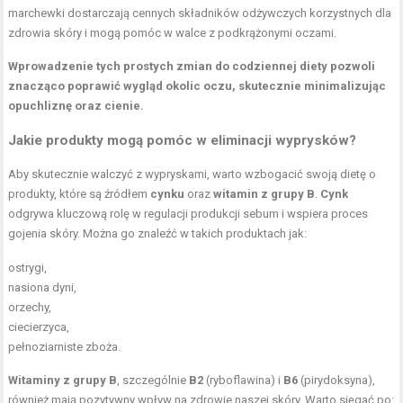
marchewki dostarczają cennych składników odżywczych korzystnych dla
zdrowia skóry i mogą pomóc w walce z podkrążonymi oczami.
Wprowadzenie tych prostych zmian do codziennej diety pozwoli
znacząco poprawić wygląd okolic oczu, skutecznie minimalizując
opuchliznę oraz cienie.
Jakie produkty mogą pomóc w eliminacji wyprysków?
Aby skutecznie walczyć z wypryskami, warto wzbogacić swoją dietę o
produkty, które są źródłem
cynku
oraz
witamin z grupy B
.
Cynk
odgrywa kluczową rolę w regulacji produkcji sebum i wspiera proces
gojenia skóry. Można go znaleźć w takich produktach jak:
ostrygi,
nasiona dyni,
orzechy,
ciecierzyca,
pełnoziarniste zboża.
Witaminy z grupy B
, szczególnie
B2
(ryboflawina) i
B6
(pirydoksyna),
również mają pozytywny wpływ na zdrowie naszej skóry. Warto sięgać po: