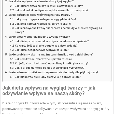
Jak dieta wpływa na zdrowie skóry i jej wygląd?
Jak dieta wpływa na nawilżenie i elastyczność skóry?
Jakie składniki odżywcze są kluczowe dla zdrowej cery?
Jakie składniki diety wpływają na rysy twarzy?
Jaką rolę odgrywa kolagen w wyglądzie skóry?
Jak beta-karoten wpływa na zdrowie skóry?
Jak nienasycone kwasy tłuszczowe i ceramidy w diecie wpływają na
skórę?
Jakie diety wspierają idealny wygląd twarzy?
Jak dieta przeciwzapalna wpływa na zdrowe odżywianie?
Co warto jeść w diecie bogatej w antyoksydanty?
Jak dieta bezglutenowa wpływa na skórę?
Jakie problemy skórne można zminimalizować dzięki diecie?
Jak redukować zmarszczki i przebarwienia?
Co jeść, aby zlikwidować opuchliznę i podkrążone oczy?
Jakie produkty mogą pomóc w eliminacji wyprysków?
Jakie zdrowe posiłki warto wprowadzić do diety dla pięknej cery?
Jak planować dietę, aby cieszyć się zdrową skórą?
Jak dieta wpływa na wygląd twarzy – jak
odżywianie wpływa na naszą skórę?
Dieta
odgrywa kluczową rolę w tym, jak prezentuje się nasza twarz,
ponieważ odpowiednie odżywianie znacząco wpływa na kondycję skóry.