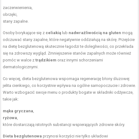
zaczerwienienia,
obrzęki,
stany zapalne.
Osoby borykające się z
celiakią
lub
nadwrażliwością na gluten
mogą
odczuwać stany zapalne, które negatywnie oddziałują na skórę. Przejście
na dietę bezglutenową skutecznie łagodzi te dolegliwości, co przekłada
się na zdrowszy wygląd. Zmniejszenie stanów zapalnych może również
pomóc w walce z
trądzikiem
oraz innymi schorzeniami
dermatologicznymi.
Co więcej, dieta bezglutenowa wspomaga regenerację błony śluzowej
jelita cienkiego, co korzystnie wpływa na ogólne samopoczucie i zdrowie.
Warto wzbogacić swoje menu o produkty bogate w składniki odżywcze,
takie jak:
mąka gryczana
,
ryżowa
,
które dostarczają istotnych substancji wspierających zdrowie skóry.
Dieta bezglutenowa
przynosi korzyści nie tylko układowi