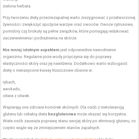
zielona herbata.
Przy tworzeniu diety przeciwzapalnej warto zrezygnować z przetworzonej
żywności i zwiększyć spożycie warzyw oraz owoców. Owoce cytrusowe,
pomidory czy brokuły są pełne związków, które pomagają redukować
zaczerwienienia i podrażnienia na skórze.
Nie mniej istotnym aspektem
jest odpowiednie nawodnienie
organizmu. Regularne picie wody przyczynia się do poprawy
elastyczności skóry oraz jej nawilżenia. Dodatkowo warto wzbogacić
dietę o nienasycone kwasy tłuszczowe obecne w:
rybach,
awokado,
oliwie z oliwek.
Wspierają one zdrowie komórek skórnych. Dla osób z nietolerancją
glutenu lub celiakią dieta
bezglutenowa
może okazać się korzystna.
Wiele osób zauważa poprawę stanu swojej skóry po eliminacji glutenu, co
często wiąże się ze zmniejszeniem stanów zapalnych.