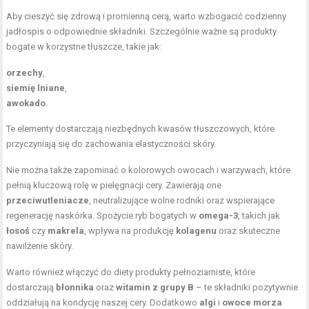
Aby cieszyć się zdrową i promienną cerą, warto wzbogacić codzienny
jadłospis o odpowiednie składniki. Szczególnie ważne są produkty
bogate w korzystne tłuszcze, takie jak:
orzechy
,
siemię lniane
,
awokado
.
Te elementy dostarczają niezbędnych kwasów tłuszczowych, które
przyczyniają się do zachowania elastyczności skóry.
Nie można także zapominać o kolorowych owocach i warzywach, które
pełnią kluczową rolę w pielęgnacji cery. Zawierają one
przeciwutleniacze
, neutralizujące wolne rodniki oraz wspierające
regenerację naskórka. Spożycie ryb bogatych w
omega-3
, takich jak
łosoś
czy
makrela
, wpływa na produkcję
kolagenu
oraz skuteczne
nawilżenie skóry.
Warto również włączyć do diety produkty pełnoziarniste, które
dostarczają
błonnika
oraz
witamin z grupy B
– te składniki pozytywnie
oddziałują na kondycję naszej cery. Dodatkowo
algi
i
owoce morza