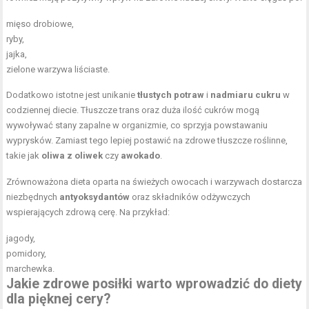
mięso drobiowe,
ryby,
jajka,
zielone warzywa liściaste.
Dodatkowo istotne jest unikanie
tłustych potraw
i
nadmiaru cukru
w
codziennej diecie. Tłuszcze trans oraz duża ilość cukrów mogą
wywoływać stany zapalne w organizmie, co sprzyja powstawaniu
wyprysków. Zamiast tego lepiej postawić na zdrowe tłuszcze roślinne,
takie jak
oliwa z oliwek
czy
awokado
.
Zrównoważona dieta oparta na świeżych owocach i warzywach dostarcza
niezbędnych
antyoksydantów
oraz składników odżywczych
wspierających zdrową cerę. Na przykład:
jagody,
pomidory,
marchewka.
Jakie zdrowe posiłki warto wprowadzić do diety
dla pięknej cery?