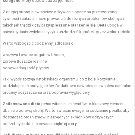
kolagenu
, który odpowiada za jędrność.
Z drugiej strony, niewłaściwe odżywianie oparte na przetworzonej
żywności i cukrach może prowadzić do różnych problemów skórnych,
takich jak
trądzik
czy
przyspieszone starzenie się
. Dieta uboga w
antyoksydanty zwiększa ryzyko uszkodzeń komórek przez wolne rodniki.
Warto wzbogacić codzienny jadłospis o:
warzywa i owoce bogate w błonnik,
zdrowe tłuszcze roślinne
,
odpowiednią ilość płynów.
Taki wybór sprzyja detoksykacji organizmu, co z kolei korzystnie
oddziałuje na kondycję skóry. Dodatkowo nawodnienie wspiera naturalne
procesy oczyszczania oraz poprawia wygląd cery.
Zbilansowana dieta
pełna witamin i minerałów to kluczowy element
dbania o zdrową skórę. Warto zwracać uwagę na codzienne posiłki, aby
dostarczać organizmowi niezbędnych składników odżywczych
potrzebnych do zachowania
pięknej cery
.