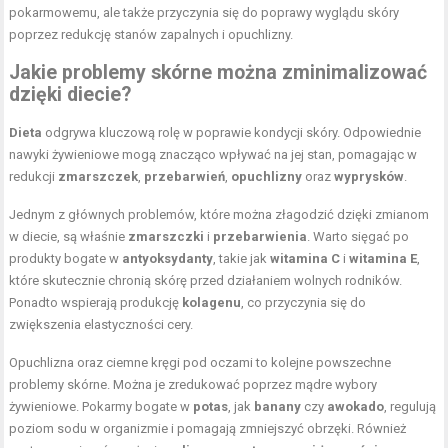
pokarmowemu, ale także przyczynia się do poprawy wyglądu skóry
poprzez redukcję stanów zapalnych i opuchlizny.
Jakie problemy skórne można zminimalizować
dzięki diecie?
Dieta
odgrywa kluczową rolę w poprawie kondycji skóry. Odpowiednie
nawyki żywieniowe mogą znacząco wpływać na jej stan, pomagając w
redukcji
zmarszczek
,
przebarwień
,
opuchlizny
oraz
wyprysków
.
Jednym z głównych problemów, które można złagodzić dzięki zmianom
w diecie, są właśnie
zmarszczki
i
przebarwienia
. Warto sięgać po
produkty bogate w
antyoksydanty
, takie jak
witamina C
i
witamina E
,
które skutecznie chronią skórę przed działaniem wolnych rodników.
Ponadto wspierają produkcję
kolagenu
, co przyczynia się do
zwiększenia elastyczności cery.
Opuchlizna oraz ciemne kręgi pod oczami to kolejne powszechne
problemy skórne. Można je zredukować poprzez mądre wybory
żywieniowe. Pokarmy bogate w
potas
, jak
banany
czy
awokado
, regulują
poziom sodu w organizmie i pomagają zmniejszyć obrzęki. Również