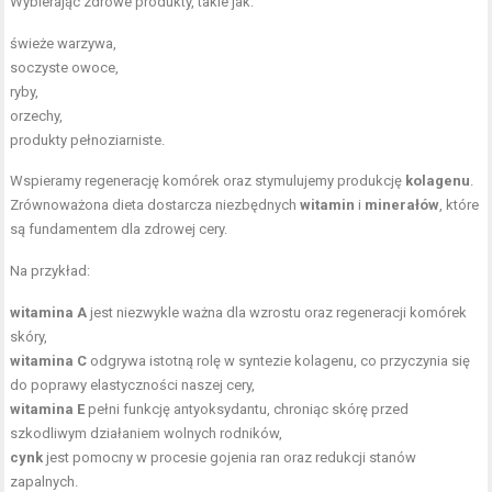
Wybierając zdrowe produkty, takie jak:
świeże warzywa,
soczyste owoce,
ryby,
orzechy,
produkty pełnoziarniste.
Wspieramy regenerację komórek oraz stymulujemy produkcję
kolagenu
.
Zrównoważona dieta dostarcza niezbędnych
witamin
i
minerałów
, które
są fundamentem dla zdrowej cery.
Na przykład:
witamina A
jest niezwykle ważna dla wzrostu oraz regeneracji komórek
skóry,
witamina C
odgrywa istotną rolę w syntezie kolagenu, co przyczynia się
do poprawy elastyczności naszej cery,
witamina E
pełni funkcję antyoksydantu, chroniąc skórę przed
szkodliwym działaniem wolnych rodników,
cynk
jest pomocny w procesie gojenia ran oraz redukcji stanów
zapalnych.