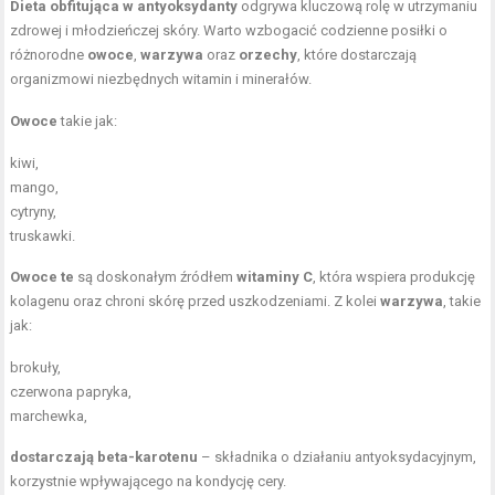
Dieta obfitująca w antyoksydanty
odgrywa kluczową rolę w utrzymaniu
zdrowej i młodzieńczej skóry. Warto wzbogacić codzienne posiłki o
różnorodne
owoce
,
warzywa
oraz
orzechy
, które dostarczają
organizmowi niezbędnych witamin i minerałów.
Owoce
takie jak:
kiwi,
mango,
cytryny,
truskawki.
Owoce te
są doskonałym źródłem
witaminy C
, która wspiera produkcję
kolagenu oraz chroni skórę przed uszkodzeniami. Z kolei
warzywa
, takie
jak:
brokuły,
czerwona papryka,
marchewka,
dostarczają beta-karotenu
– składnika o działaniu antyoksydacyjnym,
korzystnie wpływającego na kondycję cery.