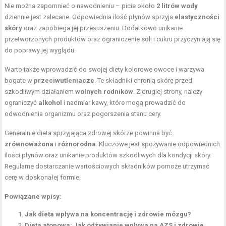
Nie można zapomnieć o nawodnieniu – picie około
2 litrów wody
dziennie jest zalecane. Odpowiednia ilość płynów sprzyja
elastyczności
skóry
oraz zapobiega jej przesuszeniu. Dodatkowo unikanie
przetworzonych produktów oraz ograniczenie soli i cukru przyczyniają się
do poprawy jej wyglądu.
Warto także wprowadzić do swojej diety kolorowe owoce i warzywa
bogate w
przeciwutleniacze
. Te składniki chronią skórę przed
szkodliwym działaniem
wolnych rodników
. Z drugiej strony, należy
ograniczyć
alkohol
i nadmiar kawy, które mogą prowadzić do
odwodnienia organizmu oraz pogorszenia stanu cery.
Generalnie dieta sprzyjająca zdrowej skórze powinna być
zrównoważona
i
różnorodna
. Kluczowe jest spożywanie odpowiednich
ilości płynów oraz unikanie produktów szkodliwych dla kondycji skóry.
Regularne dostarczanie wartościowych składników pomoże utrzymać
cerę w doskonałej formie.
Powiązane wpisy:
Jak dieta wpływa na koncentrację i zdrowie mózgu?
Dieta atopowa: Jak odżywianie wpływa na AZS i zdrowie