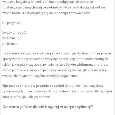
warzywa bogate w witaminy i minerały odgrywają istotną rolę,
dostarczając cennych
antyoksydantów
, które neutralizują szkodliwe
wolne rodniki i przyczyniają się do lepszego zdrowia skóry.
Na przykład:
kwasy omega-3,
witamina C,
polifenole.
To składniki odżywcze o szczególnie korzystnym działaniu. Ich regularne
spożywanie może znacząco wpłynąć na redukcję problemów skórnych
takich jak trądzik czy zaczerwienienia.
Właściwie zbilansowana dieta
wzbogacona o te substancje pozytywnie wpływa nie tylko na estetykę
twarzy, ale również na ogólną kondycję organizmu.
Wprowadzenie diety przeciwzapalnej
do codziennych nawyków
żywieniowych może przynieść długotrwałe korzyści zarówno dla wyglądu
naszej skóry, jak i dla jej zdrowia.
Co warto jeść w diecie bogatej w antyoksydanty?