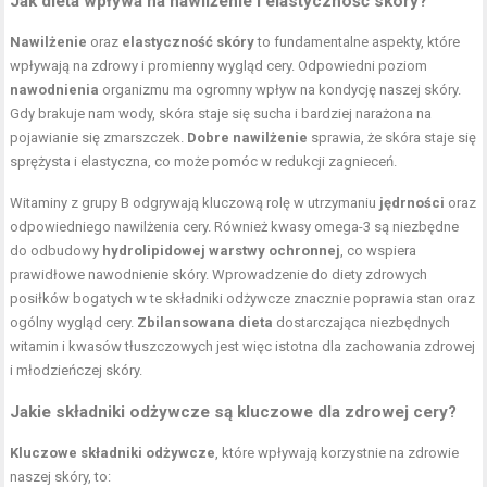
Jak dieta wpływa na nawilżenie i elastyczność skóry?
Nawilżenie
oraz
elastyczność skóry
to fundamentalne aspekty, które
wpływają na zdrowy i promienny wygląd cery. Odpowiedni poziom
nawodnienia
organizmu ma ogromny wpływ na kondycję naszej skóry.
Gdy brakuje nam wody, skóra staje się sucha i bardziej narażona na
pojawianie się zmarszczek.
Dobre nawilżenie
sprawia, że skóra staje się
sprężysta i elastyczna, co może pomóc w redukcji zagnieceń.
Witaminy z grupy B odgrywają kluczową rolę w utrzymaniu
jędrności
oraz
odpowiedniego nawilżenia cery. Również kwasy omega-3 są niezbędne
do odbudowy
hydrolipidowej warstwy ochronnej
, co wspiera
prawidłowe nawodnienie skóry. Wprowadzenie do diety zdrowych
posiłków bogatych w te składniki odżywcze znacznie poprawia stan oraz
ogólny wygląd cery.
Zbilansowana dieta
dostarczająca niezbędnych
witamin i kwasów tłuszczowych jest więc istotna dla zachowania zdrowej
i młodzieńczej skóry.
Jakie składniki odżywcze są kluczowe dla zdrowej cery?
Kluczowe składniki odżywcze
, które wpływają korzystnie na zdrowie
naszej skóry, to: