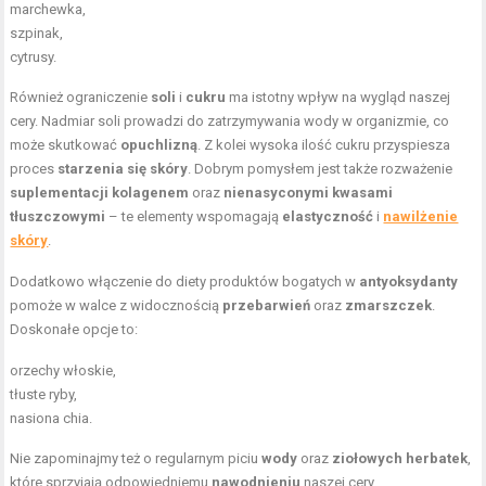
marchewka,
szpinak,
cytrusy.
Również ograniczenie
soli
i
cukru
ma istotny wpływ na wygląd naszej
cery. Nadmiar soli prowadzi do zatrzymywania wody w organizmie, co
może skutkować
opuchlizną
. Z kolei wysoka ilość cukru przyspiesza
proces
starzenia się skóry
. Dobrym pomysłem jest także rozważenie
suplementacji kolagenem
oraz
nienasyconymi kwasami
tłuszczowymi
– te elementy wspomagają
elastyczność
i
nawilżenie
skóry
.
Dodatkowo włączenie do diety produktów bogatych w
antyoksydanty
pomoże w walce z widocznością
przebarwień
oraz
zmarszczek
.
Doskonałe opcje to:
orzechy włoskie,
tłuste ryby,
nasiona chia.
Nie zapominajmy też o regularnym piciu
wody
oraz
ziołowych herbatek
,
które sprzyjają odpowiedniemu
nawodnieniu
naszej cery.