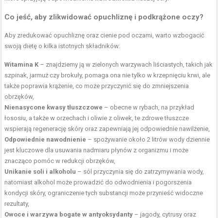
Co jeść, aby zlikwidować opuchliznę i podkrążone oczy?
Aby zredukować opuchliznę oraz cienie pod oczami, warto wzbogacić
swoją dietę o kilka istotnych składników:
Witamina K
– znajdziemy ją w zielonych warzywach liściastych, takich jak
szpinak, jarmuż czy brokuły, pomaga ona nie tylko w krzepnięciu krwi, ale
także poprawia krążenie, co może przyczynić się do zmniejszenia
obrzęków,
Nienasycone kwasy tłuszczowe
– obecne w rybach, na przykład
łososiu, a także w orzechach i oliwie z oliwek, te zdrowe tłuszcze
wspierają regenerację skóry oraz zapewniają jej odpowiednie nawilżenie,
Odpowiednie nawodnienie
– spożywanie około 2 litrów wody dziennie
jest kluczowe dla usuwania nadmiaru płynów z organizmu i może
znacząco pomóc w redukcji obrzęków,
Unikanie soli i alkoholu
– sól przyczynia się do zatrzymywania wody,
natomiast alkohol może prowadzić do odwodnienia i pogorszenia
kondycji skóry, ograniczenie tych substancji może przynieść widoczne
rezultaty,
Owoce i warzywa bogate w antyoksydanty
– jagody, cytrusy oraz