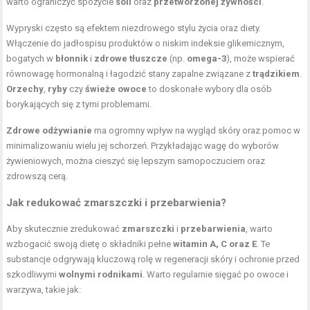
warto ograniczyć spożycie
soli
oraz
przetworzonej żywności
.
Wypryski często są efektem niezdrowego stylu życia oraz diety.
Włączenie do jadłospisu produktów o niskim indeksie glikemicznym,
bogatych w
błonnik
i
zdrowe tłuszcze
(np.
omega-3
), może wspierać
równowagę hormonalną i łagodzić stany zapalne związane z
trądzikiem
.
Orzechy
,
ryby
czy
świeże owoce
to doskonałe wybory dla osób
borykających się z tymi problemami.
Zdrowe odżywianie
ma ogromny wpływ na wygląd skóry oraz pomoc w
minimalizowaniu wielu jej schorzeń. Przykładając wagę do wyborów
żywieniowych, można cieszyć się lepszym samopoczuciem oraz
zdrowszą cerą.
Jak redukować zmarszczki i przebarwienia?
Aby skutecznie zredukować
zmarszczki
i
przebarwienia
, warto
wzbogacić swoją dietę o składniki pełne
witamin A, C oraz E
. Te
substancje odgrywają kluczową rolę w regeneracji skóry i ochronie przed
szkodliwymi
wolnymi rodnikami
. Warto regularnie sięgać po owoce i
warzywa, takie jak: