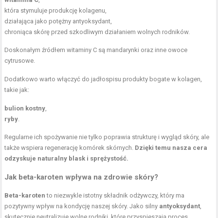
która stymuluje produkcję kolagenu,
działająca jako potężny antyoksydant,
chroniąca skórę przed szkodliwym działaniem wolnych rodników.
Doskonałym źródłem witaminy C są mandarynki oraz inne owoce
cytrusowe.
Dodatkowo warto włączyć do jadłospisu produkty bogate w kolagen,
takie jak:
bulion kostny
,
ryby
.
Regularne ich spożywanie nie tylko poprawia strukturę i wygląd skóry, ale
także wspiera regenerację komórek skórnych.
Dzięki temu nasza cera
odzyskuje naturalny blask i sprężystość.
Jak beta-karoten wpływa na zdrowie skóry?
Beta-karoten
to niezwykle istotny składnik odżywczy, który ma
pozytywny wpływ na kondycję naszej skóry. Jako silny
antyoksydant
,
skutecznie neutralizuje wolne rodniki, które przyspieszają proces