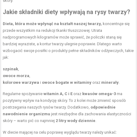
skóry.
Jakie składniki diety wpływają na rysy twarzy?
Dieta, która może wpłynąć na kształt naszej twarzy,
koncentruje się
przede wszystkim na redukcji tkanki tłuszczowej. Utrata
nadprogramowych kilogramów może sprawić, że policzki staną się
bardziej wyraziste, a kontur twarzy ulegnie poprawie. Dlatego warto
wzbogacić swoje posiłki o produkty pełne składników odżywczych, takie
jak:
szpinak
,
owoce morza
,
kolorowe warzywa
i
owoce bogate w witaminy
oraz
minerały
.
Regularne spożywanie
witamin A, C i E
oraz
kwasów omega-3
ma
pozytywny wpływ na kondycję skóry. To z kolei może zmienić sposób
postrzegania naszych rysów twarzy. Dodatkowo,
odpowiednie
nawodnienie organizmu
jest niezbędne dla zachowania elastyczności
skóry – warto pić co najmniej
2 litry wody dziennie
.
W diecie mającej na celu poprawę wyglądu twarzy należy unikać: