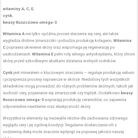
witaminy A, C, E
,
cynk
,
kwasy tłuszczowe omega-3
.
Witamina A
nie tylko opóźnia proces starzenia się cery, ale także
wygładza drobne zmarszczki i pobudza produkcję kolagenu.
Witamina
C
poprawia ukrwienie skóry oraz wspomaga jej regenerację po
uszkodzeniach.
Witamina E
pełni rolę silnego antyoksydantu, który chroni
skórę przed szkodliwymi skutkami działania wolnych rodników.
Cynk
jest minerałem o kluczowym znaczeniu – reguluje produkcję sebum
i przyspiesza procesy naprawcze w skórze. Niedobory tych wszystkich
składników mogą prowadzić do różnych problemów skórnych, takich jak
suchość cery, pojawianie się zmarszczek czy trądzik. Dodatkowo
kwasy
tłuszczowe omega-3
wspierają produkcję ceramidów, co zapewnia
odpowiednie nawilżenie oraz elastyczność skóry.
Wszystkie te elementy są niezwykle istotne dla zachowania zdrowego
wyglądu cery i jej ogólnej kondycji. Regularne dostarczanie ich z
codzienną dietą może znacznie wpłynąć na poprawę jakości naszej