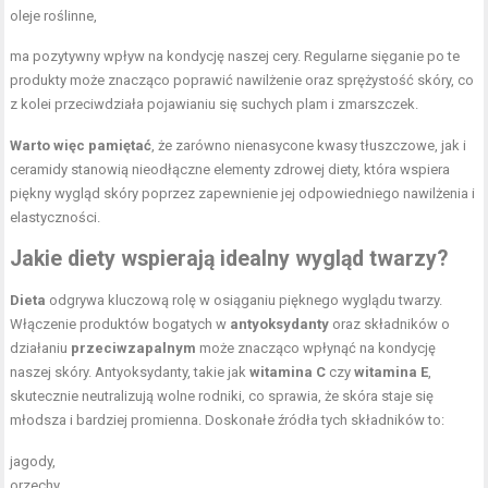
oleje roślinne
,
ma pozytywny wpływ na kondycję naszej cery. Regularne sięganie po te
produkty może znacząco poprawić nawilżenie oraz sprężystość skóry, co
z kolei przeciwdziała pojawianiu się suchych plam i zmarszczek.
Warto więc pamiętać
, że zarówno nienasycone kwasy tłuszczowe, jak i
ceramidy stanowią nieodłączne elementy zdrowej diety, która wspiera
piękny wygląd skóry poprzez zapewnienie jej odpowiedniego nawilżenia i
elastyczności.
Jakie diety wspierają idealny wygląd twarzy?
Dieta
odgrywa kluczową rolę w osiąganiu pięknego wyglądu twarzy.
Włączenie produktów bogatych w
antyoksydanty
oraz składników o
działaniu
przeciwzapalnym
może znacząco wpłynąć na kondycję
naszej skóry. Antyoksydanty, takie jak
witamina C
czy
witamina E
,
skutecznie neutralizują wolne rodniki, co sprawia, że skóra staje się
młodsza i bardziej promienna. Doskonałe źródła tych składników to:
jagody,
orzechy,