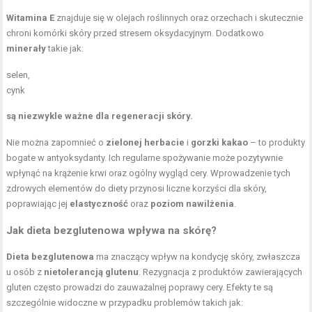
Witamina E
znajduje się w olejach roślinnych oraz orzechach i skutecznie
chroni komórki skóry przed stresem oksydacyjnym. Dodatkowo
minerały
takie jak:
selen,
cynk
są niezwykle ważne dla regeneracji skóry.
Nie można zapomnieć o
zielonej herbacie
i
gorzki kakao
– to produkty
bogate w antyoksydanty. Ich regularne spożywanie może pozytywnie
wpłynąć na krążenie krwi oraz ogólny wygląd cery. Wprowadzenie tych
zdrowych elementów do diety przynosi liczne korzyści dla skóry,
poprawiając jej
elastyczność
oraz
poziom nawilżenia
.
Jak dieta bezglutenowa wpływa na skórę?
Dieta bezglutenowa
ma znaczący wpływ na kondycję skóry, zwłaszcza
u osób z
nietolerancją glutenu
. Rezygnacja z produktów zawierających
gluten często prowadzi do zauważalnej poprawy cery. Efekty te są
szczególnie widoczne w przypadku problemów takich jak: