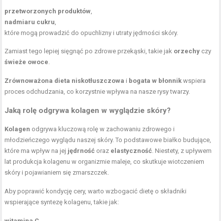
przetworzonych produktów
,
nadmiaru cukru
,
które mogą prowadzić do opuchlizny i utraty jędrności skóry.
Zamiast tego lepiej sięgnąć po zdrowe przekąski, takie jak
orzechy
czy
świeże owoce
.
Zrównoważona dieta niskotłuszczowa
i
bogata w błonnik
wspiera
proces odchudzania, co korzystnie wpływa na nasze rysy twarzy.
Jaką rolę odgrywa kolagen w wyglądzie skóry?
Kolagen
odgrywa kluczową rolę w zachowaniu zdrowego i
młodzieńczego wyglądu naszej skóry. To podstawowe białko budujące,
które ma wpływ na jej
jędrność
oraz
elastyczność
. Niestety, z upływem
lat produkcja kolagenu w organizmie maleje, co skutkuje wiotczeniem
skóry i pojawianiem się zmarszczek.
Aby poprawić kondycję cery, warto wzbogacić dietę o składniki
wspierające syntezę kolagenu, takie jak:
witamina C
,