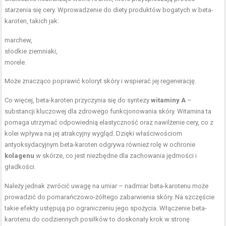
starzenia się cery. Wprowadzenie do diety produktów bogatych w beta-
karoten, takich jak:
marchew,
słodkie ziemniaki,
morele.
Może znacząco poprawić koloryt skóry i wspierać jej regenerację.
Co więcej, beta-karoten przyczynia się do syntezy
witaminy A
–
substancji kluczowej dla zdrowego funkcjonowania skóry. Witamina ta
pomaga utrzymać odpowiednią elastyczność oraz nawilżenie cery, co z
kolei wpływa na jej atrakcyjny wygląd. Dzięki właściwościom
antyoksydacyjnym beta-karoten odgrywa również rolę w ochronie
kolagenu
w skórze, co jest niezbędne dla zachowania jędrności i
gładkości.
Należy jednak zwrócić uwagę na umiar – nadmiar beta-karotenu może
prowadzić do pomarańczowo-żółtego zabarwienia skóry. Na szczęście
takie efekty ustępują po ograniczeniu jego spożycia. Włączenie beta-
karotenu do codziennych posiłków to doskonały krok w stronę