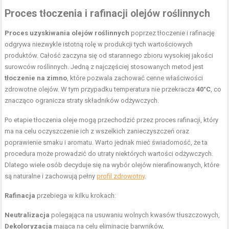
Proces tłoczenia i rafinacji olejów roślinnych
Proces uzyskiwania olejów roślinnych
poprzez tłoczenie i rafinację
odgrywa niezwykle istotną rolę w produkcji tych wartościowych
produktów. Całość zaczyna się od starannego zbioru wysokiej jakości
surowców roślinnych. Jedną z najczęściej stosowanych metod jest
tłoczenie na zimno
, które pozwala zachować cenne właściwości
zdrowotne olejów. W tym przypadku temperatura nie przekracza
40°C
, co
znacząco ogranicza straty składników odżywczych.
Po etapie tłoczenia oleje mogą przechodzić przez proces rafinacji, który
ma na celu oczyszczenie ich z wszelkich zanieczyszczeń oraz
poprawienie smaku i aromatu. Warto jednak mieć świadomość, że ta
procedura może prowadzić do utraty niektórych wartości odżywczych.
Dlatego wiele osób decyduje się na wybór olejów nierafinowanych, które
są naturalne i zachowują pełny
profil zdrowotny
.
Rafinacja
przebiega w kilku krokach:
Neutralizacja
polegająca na usuwaniu wolnych kwasów tłuszczowych,
Dekoloryzacja
mająca na celu eliminację barwników,