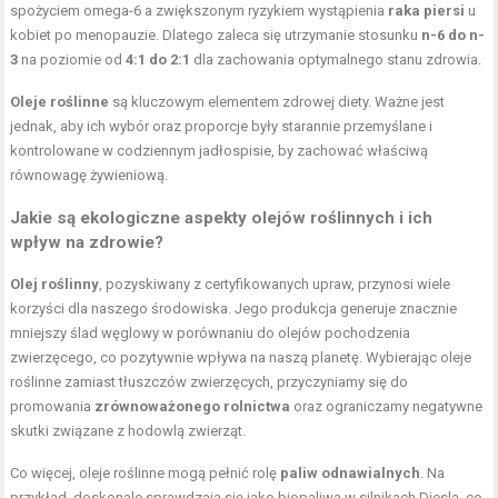
spożyciem omega-6 a zwiększonym ryzykiem wystąpienia
raka piersi
u
kobiet po menopauzie. Dlatego zaleca się utrzymanie stosunku
n-6 do n-
3
na poziomie od
4:1 do 2:1
dla zachowania optymalnego stanu zdrowia.
Oleje roślinne
są kluczowym elementem zdrowej diety. Ważne jest
jednak, aby ich wybór oraz proporcje były starannie przemyślane i
kontrolowane w codziennym jadłospisie, by zachować właściwą
równowagę żywieniową.
Jakie są ekologiczne aspekty olejów roślinnych i ich
wpływ na zdrowie?
Olej roślinny
, pozyskiwany z certyfikowanych upraw, przynosi wiele
korzyści dla naszego środowiska. Jego produkcja generuje znacznie
mniejszy ślad węglowy w porównaniu do olejów pochodzenia
zwierzęcego, co pozytywnie wpływa na naszą planetę. Wybierając oleje
roślinne zamiast tłuszczów zwierzęcych, przyczyniamy się do
promowania
zrównoważonego rolnictwa
oraz ograniczamy negatywne
skutki związane z hodowlą zwierząt.
Co więcej, oleje roślinne mogą pełnić rolę
paliw odnawialnych
. Na
przykład, doskonale sprawdzają się jako biopaliwa w silnikach Diesla, co