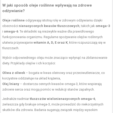
W jaki sposób oleje roślinne wpływają na zdrowe
odżywianie?
Oleje roślinne
odgrywają istotną rolę w zdrowym odżywianiu dzięki
obecności
nienasyconych kwasów tłuszczowych
, takich jak
omega-3
i
omega-6
. Te składniki są niezwykle ważne dla prawidłowego
funkcjonowania organizmu. Regularne spożywanie olejów roślinnych
ułatwia przyswajanie
witamin A, D, E oraz K
, które rozpuszczają się w
tłuszczach.
Wybór odpowiedniego oleju może znacząco wpłynąć na zbilansowanie
diety. Przykłady olejów i ich korzyści:
Oliwa z oliwek
– bogata w kwas oleinowy oraz przeciwutleniacze, co
korzystnie oddziałuje na układ krążenia,
Olej lniany
– dostarcza cennych kwasów omega-3, które wspierają
zdrowie serca oraz mogą pomóc w redukcji stanów zapalnych.
Jednakże nadmiar
tłuszczów wielonienasyconych omega-6
,
zwłaszcza gdy brakuje omega-3, może prowadzić do niekorzystnych
skutków dla zdrowia. Badania sugerują związek między wysokim