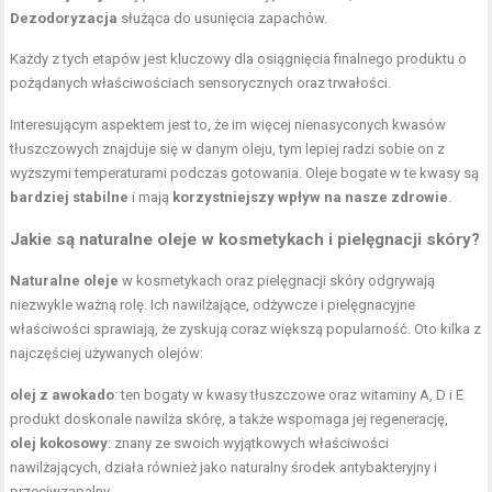
Dezodoryzacja
służąca do usunięcia zapachów.
Każdy z tych etapów jest kluczowy dla osiągnięcia finalnego produktu o
pożądanych właściwościach sensorycznych oraz trwałości.
Interesującym aspektem jest to, że im więcej nienasyconych kwasów
tłuszczowych znajduje się w danym oleju, tym lepiej radzi sobie on z
wyższymi temperaturami podczas gotowania. Oleje bogate w te kwasy są
bardziej stabilne
i mają
korzystniejszy wpływ na nasze zdrowie
.
Jakie są naturalne oleje w kosmetykach i pielęgnacji skóry?
Naturalne oleje
w kosmetykach oraz pielęgnacji skóry odgrywają
niezwykle ważną rolę. Ich nawilżające, odżywcze i pielęgnacyjne
właściwości sprawiają, że zyskują coraz większą popularność. Oto kilka z
najczęściej używanych olejów:
olej z awokado
: ten bogaty w kwasy tłuszczowe oraz witaminy A, D i E
produkt doskonale nawilża skórę, a także wspomaga jej regenerację,
olej kokosowy
: znany ze swoich wyjątkowych właściwości
nawilżających, działa również jako naturalny środek antybakteryjny i
przeciwzapalny,