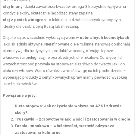
olej lniany
: dzięki zawartości kwasów omega-3 korzystnie wpływa na
kondycję skóry, skutecznie łagodząc stany zapalne,
olej z pestek winogron
: to lekki olej o działaniu antyoksydacyjnym,
idealny dla osób z cerą tłustą lub mieszaną.
Oleje te są powszechnie wykorzystywane w
naturalnych kosmetykach
jako składniki aktywne. Nierafinowane oleje roślinne stanowią doskonałą
alternatywę dla tradycyjnych produktów beauty, oferując lepsze
właściwości pielęgnacyjne bez zbędnych chemikaliów. Co więcej, ich
wszechstronność pozwala na stosowanie zarówno do twarzy, jak i do
ciała czy włosów. Warto również zwrócić uwagę na ich pochodzenie –
wybierając produkty z certyfikowanych upraw mamy pewność wysokiej
jakości składników.
Powiązane wpisy:
Dieta atopowa: Jak odżywianie wpływa na AZS i zdrowie
skóry?
Truskawki – zdrowotne właściwości i zastosowania w diecie
Fasola limonkowa – właściwości, wartość odżywcza i
zastosowania kulinarne