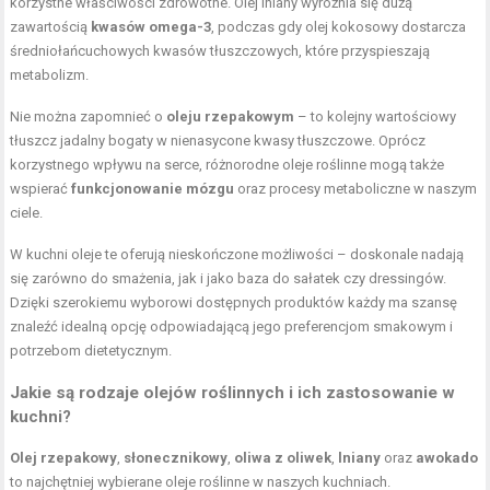
korzystne właściwości zdrowotne. Olej lniany wyróżnia się dużą
zawartością
kwasów omega-3
, podczas gdy olej kokosowy dostarcza
średniołańcuchowych kwasów tłuszczowych, które przyspieszają
metabolizm.
Nie można zapomnieć o
oleju rzepakowym
– to kolejny wartościowy
tłuszcz jadalny bogaty w nienasycone kwasy tłuszczowe. Oprócz
korzystnego wpływu na serce, różnorodne oleje roślinne mogą także
wspierać
funkcjonowanie mózgu
oraz procesy metaboliczne w naszym
ciele.
W kuchni oleje te oferują nieskończone możliwości – doskonale nadają
się zarówno do smażenia, jak i jako baza do sałatek czy dressingów.
Dzięki szerokiemu wyborowi dostępnych produktów każdy ma szansę
znaleźć idealną opcję odpowiadającą jego preferencjom smakowym i
potrzebom dietetycznym.
Jakie są rodzaje olejów roślinnych i ich zastosowanie w
kuchni?
Olej rzepakowy
,
słonecznikowy
,
oliwa z oliwek
,
lniany
oraz
awokado
to najchętniej wybierane oleje roślinne w naszych kuchniach.