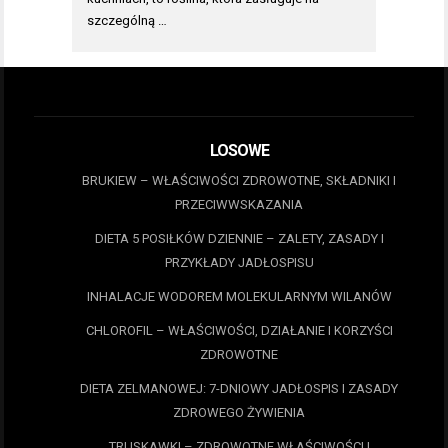
szczególną …
LOSOWE
BRUKIEW – WŁAŚCIWOŚCI ZDROWOTNE, SKŁADNIKI I
PRZECIWWSKAZANIA
DIETA 5 POSIŁKÓW DZIENNIE – ZALETY, ZASADY I
PRZYKŁADY JADŁOSPISU
INHALACJE WODOREM MOLEKULARNYM WILANÓW
CHLOROFIL – WŁAŚCIWOŚCI, DZIAŁANIE I KORZYŚCI
ZDROWOTNE
DIETA ZELMANOWEJ: 7-DNIOWY JADŁOSPIS I ZASADY
ZDROWEGO ŻYWIENIA
TRUSKAWKI – ZDROWOTNE WŁAŚCIWOŚCI I