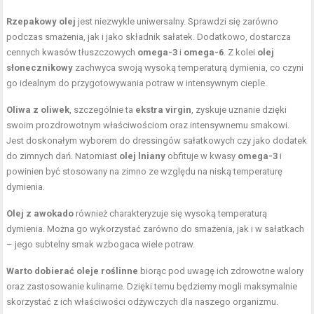
Rzepakowy olej
jest niezwykle uniwersalny. Sprawdzi się zarówno
podczas smażenia, jak i jako składnik sałatek. Dodatkowo, dostarcza
cennych kwasów tłuszczowych
omega-3
i
omega-6
. Z kolei
olej
słonecznikowy
zachwyca swoją wysoką temperaturą dymienia, co czyni
go idealnym do przygotowywania potraw w intensywnym cieple.
Oliwa z oliwek
, szczególnie ta
ekstra virgin
, zyskuje uznanie dzięki
swoim prozdrowotnym właściwościom oraz intensywnemu smakowi.
Jest doskonałym wyborem do dressingów sałatkowych czy jako dodatek
do zimnych dań. Natomiast
olej lniany
obfituje w kwasy
omega-3
i
powinien być stosowany na zimno ze względu na niską temperaturę
dymienia.
Olej z awokado
również charakteryzuje się wysoką temperaturą
dymienia. Można go wykorzystać zarówno do smażenia, jak i w sałatkach
– jego subtelny smak wzbogaca wiele potraw.
Warto dobierać oleje roślinne
biorąc pod uwagę ich zdrowotne walory
oraz zastosowanie kulinarne. Dzięki temu będziemy mogli maksymalnie
skorzystać z ich właściwości odżywczych dla naszego organizmu.