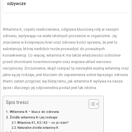
odżywcze
Witamina K, często niedoceniana, odgrywa kluczową rolę w naszym
zdrowiu, wpływając na wiele istotnych procesów w organizmie. Jej
znaczenie w krzepnięciu krwi oraz zdrowiu kości sprawia, że jest to
substancja, której niedobór może prowadzić do poważnych
konsekwencji. Co więcej, witamina K ma także właściwości ochronne
przed chorobami nowotworowymi oraz wspiera układ sercowo-
naczyniowy. Zrozumienie, skąd czerpać tę niezwykle ważną witaminę oraz
jakie są jej rodzaje, jest kluczem do zapewnienia sobie lepszego zdrowia.
Warto zatem przyjrzeć się bliżej temu, jak witamina K wpływa na nasze
życie i dlaczego jej odpowiednia podaż jest tak istotna.
Spis treści
Witamina K – klucz do zdrowia
Źródła witaminy K i jej rodzaje
Witamina K1, K2 i K3 – co je różni?
Naturalne źródła witaminy K