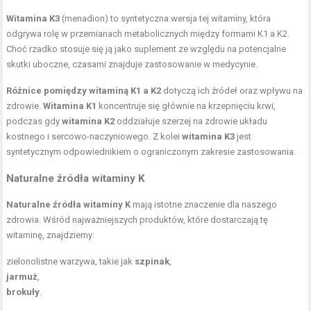
Witamina K3
(menadion) to syntetyczna wersja tej witaminy, która
odgrywa rolę w przemianach metabolicznych między formami K1 a K2.
Choć rzadko stosuje się ją jako suplement ze względu na potencjalne
skutki uboczne, czasami znajduje zastosowanie w medycynie.
Różnice pomiędzy witaminą K1 a K2
dotyczą ich źródeł oraz wpływu na
zdrowie.
Witamina K1
koncentruje się głównie na krzepnięciu krwi,
podczas gdy
witamina K2
oddziałuje szerzej na zdrowie układu
kostnego i sercowo-naczyniowego. Z kolei
witamina K3
jest
syntetycznym odpowiednikiem o ograniczonym zakresie zastosowania.
Naturalne źródła witaminy K
Naturalne źródła witaminy K
mają istotne znaczenie dla naszego
zdrowia. Wśród najważniejszych produktów, które dostarczają tę
witaminę, znajdziemy:
zielonolistne warzywa, takie jak
szpinak
,
jarmuż
,
brokuły
.