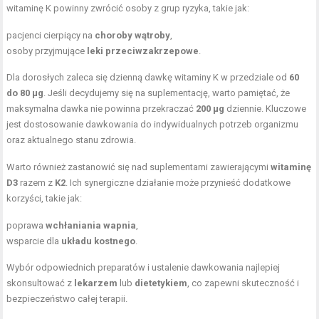
witaminę K powinny zwrócić osoby z grup ryzyka, takie jak:
pacjenci cierpiący na
choroby wątroby
,
osoby przyjmujące
leki przeciwzakrzepowe
.
Dla dorosłych zaleca się dzienną dawkę witaminy K w przedziale od
60
do 80 μg
. Jeśli decydujemy się na suplementację, warto pamiętać, że
maksymalna dawka nie powinna przekraczać
200 μg
dziennie. Kluczowe
jest dostosowanie dawkowania do indywidualnych potrzeb organizmu
oraz aktualnego stanu zdrowia.
Warto również zastanowić się nad suplementami zawierającymi
witaminę
D3
razem z
K2
. Ich synergiczne działanie może przynieść dodatkowe
korzyści, takie jak:
poprawa
wchłaniania wapnia
,
wsparcie dla
układu kostnego
.
Wybór odpowiednich preparatów i ustalenie dawkowania najlepiej
skonsultować z
lekarzem
lub
dietetykiem
, co zapewni skuteczność i
bezpieczeństwo całej terapii.