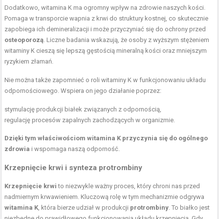
Dodatkowo, witamina K ma ogromny wpływ na zdrowie naszych kości.
Pomaga w transporcie wapnia z krwi do struktury kostnej, co skutecznie
zapobiega ich demineralizacji i może przyczyniać się do ochrony przed
osteoporozą
. Liczne badania wskazują, że osoby z wyższym stężeniem
witaminy K cieszą się lepszą gęstością mineralną kości oraz mniejszym
ryzykiem złamań.
Nie można także zapomnieć o roli witaminy K w funkcjonowaniu układu
odpornościowego. Wspiera on jego działanie poprzez:
stymulację produkcji białek związanych z odpornością,
regulację procesów zapalnych zachodzących w organizmie.
Dzięki tym właściwościom witamina K przyczynia się do ogólnego
zdrowia
i wspomaga naszą odporność.
Krzepnięcie krwi i synteza protrombiny
Krzepnięcie krwi
to niezwykle ważny proces, który chroni nas przed
nadmiernym krwawieniem. Kluczową rolę w tym mechanizmie odgrywa
witamina K
, która bierze udział w produkcji
protrombiny
. To białko jest
niezbędne do prawidłowego funkcjonowania układu krzepnięcia. Gdy