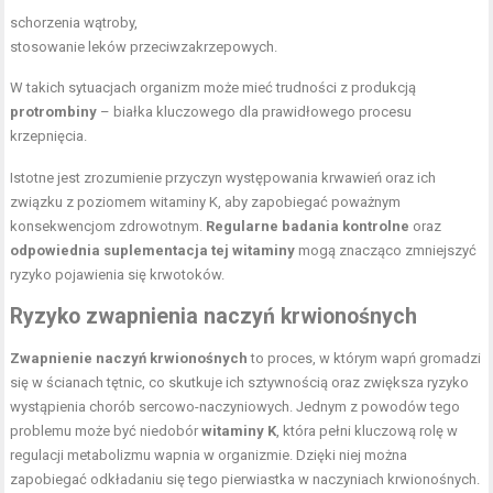
schorzenia wątroby,
stosowanie leków przeciwzakrzepowych.
W takich sytuacjach organizm może mieć trudności z produkcją
protrombiny
– białka kluczowego dla prawidłowego procesu
krzepnięcia.
Istotne jest zrozumienie przyczyn występowania krwawień oraz ich
związku z poziomem witaminy K, aby zapobiegać poważnym
konsekwencjom zdrowotnym.
Regularne badania kontrolne
oraz
odpowiednia suplementacja tej witaminy
mogą znacząco zmniejszyć
ryzyko pojawienia się krwotoków.
Ryzyko zwapnienia naczyń krwionośnych
Zwapnienie naczyń krwionośnych
to proces, w którym wapń gromadzi
się w ścianach tętnic, co skutkuje ich sztywnością oraz zwiększa ryzyko
wystąpienia chorób sercowo-naczyniowych. Jednym z powodów tego
problemu może być niedobór
witaminy K
, która pełni kluczową rolę w
regulacji metabolizmu wapnia w organizmie. Dzięki niej można
zapobiegać odkładaniu się tego pierwiastka w naczyniach krwionośnych.