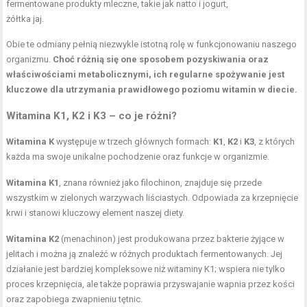
fermentowane produkty mleczne
, takie jak natto i jogurt,
żółtka jaj.
Obie te odmiany pełnią niezwykle istotną rolę w funkcjonowaniu naszego
organizmu.
Choć różnią się one sposobem pozyskiwania oraz
właściwościami metabolicznymi, ich regularne spożywanie jest
kluczowe dla utrzymania prawidłowego poziomu witamin w diecie.
Witamina K1, K2 i K3 – co je różni?
Witamina K
występuje w trzech głównych formach:
K1
,
K2
i
K3
, z których
każda ma swoje unikalne pochodzenie oraz funkcje w organizmie.
Witamina K1
, znana również jako filochinon, znajduje się przede
wszystkim w zielonych warzywach liściastych. Odpowiada za krzepnięcie
krwi i stanowi kluczowy element naszej diety.
Witamina K2
(menachinon) jest produkowana przez bakterie żyjące w
jelitach i można ją znaleźć w różnych produktach fermentowanych. Jej
działanie jest bardziej kompleksowe niż witaminy K1; wspiera nie tylko
proces krzepnięcia, ale także poprawia przyswajanie wapnia przez kości
oraz zapobiega zwapnieniu tętnic.