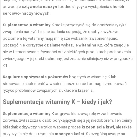
powoduje
sztywność naczyń
i podnosi ryzyko wystąpienia
chorób
sercowo-naczyniowych
.
Suplementacja witaminy K
może przyczynić się do obniżenia ryzyka
zwapnienia naczyń. Liczne badania sugerują, że osoby z wyższym
poziomem tej witaminy mają mniejsze wskaźniki zwapnień tętnic.
Szczególnie korzystne działanie wykazuje
witamina K2
, która znajduje
się w fermentowanej żywności oraz niektórych produktach pochodzenia
zwierzęcego – jej efekt ochronny jest znacznie silniejszy niż w przypadku
K1.
Regularne spożywanie pokarmów
bogatych w witaminę K lub
stosowanie suplementów wspiera nasze serce i pomaga zredukować
ryzyko problemów związanych z układem krążenia.
Suplementacja witaminy K – kiedy i jak?
Suplementacja witaminy K
odgrywa kluczową rolę w zachowaniu
zdrowia, zwłaszcza u osób borykających się z jej niedoborem. Ten cenny
składnik odżywczy nie tylko wspiera proces
krzepnięcia krwi
, ale także
przyczynia się do utrzymania
mocnych kości
. Szczególną uwagę na