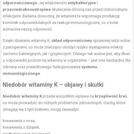
odpornościowego
. Jej właściwości
antybakteryjne
i
przeciwdrobnoustrojowe
skutecznie chronią nas przed różnorodnymi
infekcjami. Badania dowodzą, że witamina ta wspomaga produkcję
komórek odpowiedzialnych za reakcje immunologiczne, co z kolei
wzmacnia naszą odporność.
Dzięki działaniu witaminy K,
układ odpornościowy
sprawniej radzi sobie
z patogenami, co może znacząco obniżyć ryzyko wystąpienia infekcji
zarówno bakteryjnych, jak i grzybiczych. Dlatego tak ważne jest, aby dbać
o odpowiedni poziom tej witaminy w organizmie – jest ona niezbędna dla
zdrowia oraz prawidłowego funkcjonowania
systemu
immunologicznego
.
Niedobór witaminy K – objawy i skutki
Niedobór witaminy K
przede wszystkim wpływa na
krzepliwość krwi
,
co może prowadzić do różnych problemów zdrowotnych. Osoby, które
zmagają się z tym brakiem, mogą zauważyć:
krwawienia z nosa,
krwawienia z dziąseł,
wydłużony czas gojenia ran,