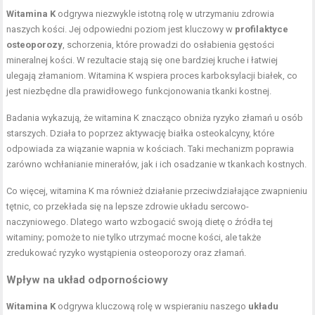
Witamina K
odgrywa niezwykle istotną rolę w utrzymaniu zdrowia
naszych kości. Jej odpowiedni poziom jest kluczowy w
profilaktyce
osteoporozy
, schorzenia, które prowadzi do osłabienia gęstości
mineralnej kości. W rezultacie stają się one bardziej kruche i łatwiej
ulegają złamaniom. Witamina K wspiera proces karboksylacji białek, co
jest niezbędne dla prawidłowego funkcjonowania tkanki kostnej.
Badania wykazują, że witamina K znacząco obniża ryzyko złamań u osób
starszych. Działa to poprzez aktywację białka osteokalcyny, które
odpowiada za wiązanie wapnia w kościach. Taki mechanizm poprawia
zarówno wchłanianie minerałów, jak i ich osadzanie w tkankach kostnych.
Co więcej, witamina K ma również działanie przeciwdziałające zwapnieniu
tętnic, co przekłada się na lepsze zdrowie układu sercowo-
naczyniowego. Dlatego warto wzbogacić swoją dietę o źródła tej
witaminy; pomoże to nie tylko utrzymać mocne kości, ale także
zredukować ryzyko wystąpienia osteoporozy oraz złamań.
Wpływ na układ odpornościowy
Witamina K
odgrywa kluczową rolę w wspieraniu naszego
układu