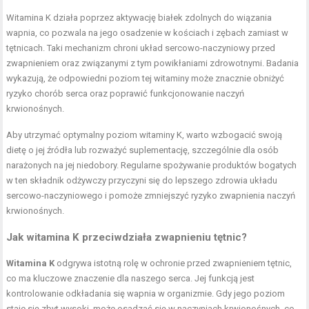
Witamina K działa poprzez aktywację białek zdolnych do wiązania
wapnia, co pozwala na jego osadzenie w kościach i zębach zamiast w
tętnicach. Taki mechanizm chroni układ sercowo-naczyniowy przed
zwapnieniem oraz związanymi z tym powikłaniami zdrowotnymi. Badania
wykazują, że odpowiedni poziom tej witaminy może znacznie obniżyć
ryzyko chorób serca oraz poprawić funkcjonowanie naczyń
krwionośnych.
Aby utrzymać optymalny poziom witaminy K, warto wzbogacić swoją
dietę o jej źródła lub rozważyć suplementację, szczególnie dla osób
narażonych na jej niedobory. Regularne spożywanie produktów bogatych
w ten składnik odżywczy przyczyni się do lepszego zdrowia układu
sercowo-naczyniowego i pomoże zmniejszyć ryzyko zwapnienia naczyń
krwionośnych.
Jak witamina K przeciwdziała zwapnieniu tętnic?
Witamina K
odgrywa istotną rolę w ochronie przed zwapnieniem tętnic,
co ma kluczowe znaczenie dla naszego serca. Jej funkcją jest
kontrolowanie odkładania się wapnia w organizmie. Gdy jego poziom
staje się zbyt wysoki, może osadzać się w naczyniach krwionośnych, co