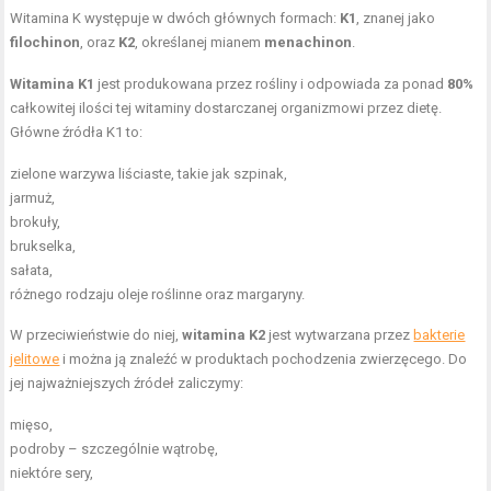
Witamina K występuje w dwóch głównych formach:
K1
, znanej jako
filochinon
, oraz
K2
, określanej mianem
menachinon
.
Witamina K1
jest produkowana przez rośliny i odpowiada za ponad
80%
całkowitej ilości tej witaminy dostarczanej organizmowi przez dietę.
Główne źródła K1 to:
zielone warzywa liściaste, takie jak szpinak,
jarmuż,
brokuły,
brukselka,
sałata,
różnego rodzaju oleje roślinne oraz margaryny.
W przeciwieństwie do niej,
witamina K2
jest wytwarzana przez
bakterie
jelitowe
i można ją znaleźć w produktach pochodzenia zwierzęcego. Do
jej najważniejszych źródeł zaliczymy:
mięso,
podroby – szczególnie wątrobę,
niektóre sery,