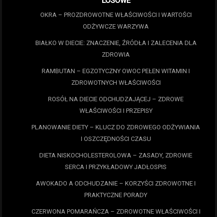
LOSOWE
OKRA – PROZDROWOTNE WŁAŚCIWOŚCI I WARTOŚCI
ODŻYWCZE WARZYWA
BIAŁKO W DIECIE: ZNACZENIE, ŹRÓDŁA I ZALECENIA DLA
ZDROWIA
RAMBUTAN – EGZOTYCZNY OWOC PEŁEN WITAMIN I
ZDROWOTNYCH WŁAŚCIWOŚCI
ROSÓŁ NA DIECIE ODCHUDZAJĄCEJ – ZDROWE
WŁAŚCIWOŚCI I PRZEPISY
PLANOWANIE DIETY – KLUCZ DO ZDROWEGO ODŻYWIANIA
I OSZCZĘDNOŚCI CZASU
DIETA NISKOCHOLESTEROLOWA – ZASADY, ZDROWIE
SERCA I PRZYKŁADOWY JADŁOSPIS
AWOKADO A ODCHUDZANIE – KORZYŚCI ZDROWOTNE I
PRAKTYCZNE PORADY
CZERWONA POMARAŃCZA – ZDROWOTNE WŁAŚCIWOŚCI I