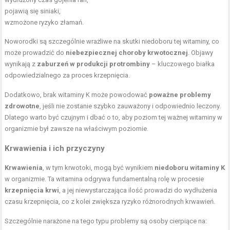
pojawią się siniaki,
wzmożone ryzyko złamań.
Noworodki są szczególnie wrażliwe na skutki niedoboru tej witaminy, co
może prowadzić do
niebezpiecznej choroby krwotocznej
. Objawy
wynikają z
zaburzeń w produkcji protrombiny
– kluczowego białka
odpowiedzialnego za proces krzepnięcia.
Dodatkowo, brak witaminy K może powodować
poważne problemy
zdrowotne
, jeśli nie zostanie szybko zauważony i odpowiednio leczony.
Dlatego warto być czujnym i dbać o to, aby poziom tej ważnej witaminy w
organizmie był zawsze na właściwym poziomie.
Krwawienia i ich przyczyny
Krwawienia
, w tym krwotoki, mogą być wynikiem
niedoboru witaminy K
w organizmie. Ta witamina odgrywa fundamentalną rolę w procesie
krzepnięcia krwi
, a jej niewystarczająca ilość prowadzi do wydłużenia
czasu krzepnięcia, co z kolei zwiększa ryzyko różnorodnych krwawień.
Szczególnie narażone na tego typu problemy są osoby cierpiące na: