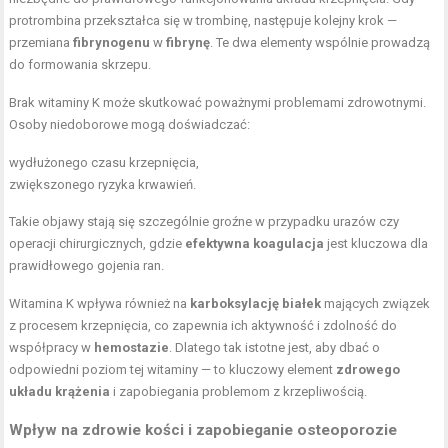
protrombina przekształca się w trombinę, następuje kolejny krok —
przemiana
fibrynogenu
w
fibrynę
. Te dwa elementy wspólnie prowadzą
do formowania skrzepu.
Brak witaminy K może skutkować poważnymi problemami zdrowotnymi.
Osoby niedoborowe mogą doświadczać:
wydłużonego czasu krzepnięcia,
zwiększonego ryzyka krwawień.
Takie objawy stają się szczególnie groźne w przypadku urazów czy
operacji chirurgicznych, gdzie
efektywna koagulacja
jest kluczowa dla
prawidłowego gojenia ran.
Witamina K wpływa również na
karboksylację białek
mających związek
z procesem krzepnięcia, co zapewnia ich aktywność i zdolność do
współpracy w
hemostazie
. Dlatego tak istotne jest, aby dbać o
odpowiedni poziom tej witaminy — to kluczowy element
zdrowego
układu krążenia
i zapobiegania problemom z krzepliwością.
Wpływ na zdrowie kości i
zapobieganie osteoporozie