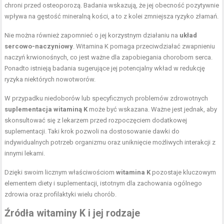
chroni przed osteoporozą. Badania wskazują, że jej obecność pozytywnie
wpływa na gęstość mineralną kości, a to z kolei zmniejsza ryzyko złamań.
Nie można również zapomnieć o jej korzystnym działaniu na
układ
sercowo-naczyniowy
. Witamina K pomaga przeciwdziałać zwapnieniu
naczyń krwionośnych, co jest ważne dla zapobiegania chorobom serca.
Ponadto istnieją badania sugerujące jej potencjalny wkład w redukcję
ryzyka niektórych nowotworów.
W przypadku niedoborów lub specyficznych problemów zdrowotnych
suplementacja witaminą K
może być wskazana. Ważne jest jednak, aby
skonsultować się z lekarzem przed rozpoczęciem dodatkowej
suplementacji. Taki krok pozwoli na dostosowanie dawki do
indywidualnych potrzeb organizmu oraz uniknięcie możliwych interakcji z
innymi lekami.
Dzięki swoim licznym właściwościom
witamina K
pozostaje kluczowym
elementem diety i suplementacji, istotnym dla zachowania ogólnego
zdrowia oraz profilaktyki wielu chorób.
Źródła witaminy K i jej rodzaje