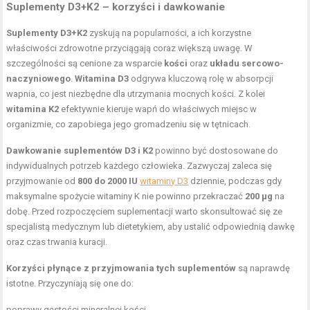
Suplementy D3+K2 – korzyści i dawkowanie
Suplementy D3+K2
zyskują na popularności, a ich korzystne
właściwości zdrowotne przyciągają coraz większą uwagę. W
szczególności są cenione za wsparcie
kości
oraz
układu sercowo-
naczyniowego
.
Witamina D3
odgrywa kluczową rolę w absorpcji
wapnia, co jest niezbędne dla utrzymania mocnych kości. Z kolei
witamina K2
efektywnie kieruje wapń do właściwych miejsc w
organizmie, co zapobiega jego gromadzeniu się w tętnicach.
Dawkowanie suplementów D3 i K2
powinno być dostosowane do
indywidualnych potrzeb każdego człowieka. Zazwyczaj zaleca się
przyjmowanie od
800 do 2000 IU
witaminy D3
dziennie, podczas gdy
maksymalne spożycie witaminy K nie powinno przekraczać
200 μg
na
dobę. Przed rozpoczęciem suplementacji warto skonsultować się ze
specjalistą medycznym lub dietetykiem, aby ustalić odpowiednią dawkę
oraz czas trwania kuracji.
Korzyści płynące z przyjmowania tych suplementów
są naprawdę
istotne. Przyczyniają się one do:
poprawy gęstości mineralnej kości,