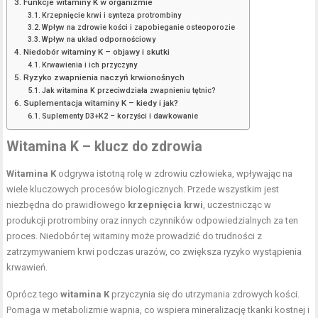
Funkcje witaminy K w organizmie
Krzepnięcie krwi i synteza protrombiny
Wpływ na zdrowie kości i zapobieganie osteoporozie
Wpływ na układ odpornościowy
Niedobór witaminy K – objawy i skutki
Krwawienia i ich przyczyny
Ryzyko zwapnienia naczyń krwionośnych
Jak witamina K przeciwdziała zwapnieniu tętnic?
Suplementacja witaminy K – kiedy i jak?
Suplementy D3+K2 – korzyści i dawkowanie
Witamina K – klucz do zdrowia
Witamina K
odgrywa istotną rolę w zdrowiu człowieka, wpływając na
wiele kluczowych procesów biologicznych. Przede wszystkim jest
niezbędna do prawidłowego
krzepnięcia krwi
, uczestnicząc w
produkcji protrombiny oraz innych czynników odpowiedzialnych za ten
proces. Niedobór tej witaminy może prowadzić do trudności z
zatrzymywaniem krwi podczas urazów, co zwiększa ryzyko wystąpienia
krwawień.
Oprócz tego
witamina K
przyczynia się do utrzymania zdrowych kości.
Pomaga w metabolizmie wapnia, co wspiera mineralizację tkanki kostnej i