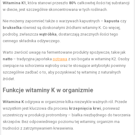
Witamina K1
, która stanowi przeszło
80%
całkowitej ilości tej substancji
w diecie, jest szczególnie skoncentrowana w tych roślinach.
Nie możemy zapomnieć także o warzywach kapustnych –
kapusta
czy
brukselka
również są doskonałymi źródłami witaminy K. Co więcej,
podroby, zwłaszcza
wątróbka
, dostarczają znacznych ilości tego
cennego składnika odżywczego.
Warto zwrócić uwagę na fermentowane produkty spożywcze, takie jak
natto
– tradycyjna japońska
potrawa
z soi bogata w witaminę K2. Osoby
cierpiące na schorzenia wątroby oraz te stosujące antybiotyki powinny
szczególnie zadbać o to, aby pozyskiwać tę witaminę z naturalnych
źródeł.
Funkcje witaminy K w organizmie
Witamina K
odgrywa w organizmie kilka niezwykle ważnych ról. Przede
wszystkim jest kluczowa dla procesu
krzepnięcia krwi
, ponieważ
uczestniczy w produkcji protrombiny – białka niezbędnego do tworzenia
skrzepów. Bez odpowiedniego poziomu tej witaminy, organizm ma
trudności z zatrzymywaniem krwawienia.