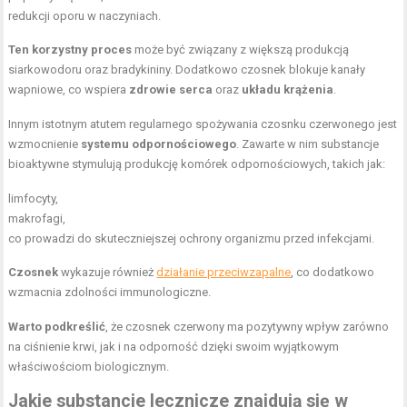
redukcji oporu w naczyniach.
Ten korzystny proces
może być związany z większą produkcją
siarkowodoru oraz bradykininy. Dodatkowo czosnek blokuje kanały
wapniowe, co wspiera
zdrowie serca
oraz
układu krążenia
.
Innym istotnym atutem regularnego spożywania czosnku czerwonego jest
wzmocnienie
systemu odpornościowego
. Zawarte w nim substancje
bioaktywne stymulują produkcję komórek odpornościowych, takich jak:
limfocyty,
makrofagi,
co prowadzi do skuteczniejszej ochrony organizmu przed infekcjami.
Czosnek
wykazuje również
działanie przeciwzapalne
, co dodatkowo
wzmacnia zdolności immunologiczne.
Warto podkreślić
, że czosnek czerwony ma pozytywny wpływ zarówno
na ciśnienie krwi, jak i na odporność dzięki swoim wyjątkowym
właściwościom biologicznym.
Jakie substancje lecznicze znajdują się w