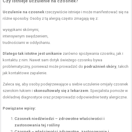
Czy istnieje uczulenie na czosnek?
Uczulenie na czosnek
rzeczywiście istnieje i może manifestować się na
różne sposoby. Osoby z tą alergią często zmagają się z:
wysypkami skórnymi,
intensywnym swędzeniem,
trudnościami w oddychaniu.
Dlatego tak istotne jest unikanie
zarówno spożywania czosnku, jak i
kontaktu z nim. Nawet sam dotyk świeżego czosnku bywa
problematyczny, ponieważ może prowadzić do
podrażnień skóry
, takich
jak kontaktowe zapalenie.
Zaleca się, aby osoby podejrzewające u siebie uczulenie omijały czosnek
szerokim łukiem i
skonsultowały się z lekarzem
. Specjalista pomoże w
dokładnej diagnostyce oraz przeprowadzi odpowiednie testy alergiczne.
Powiązane wpisy:
Czosnek niedźwiedzi – zdrowotne właściwości i
zastosowania tej rośliny
Czosnek – właściwości zdrowotne, zastosowanie i