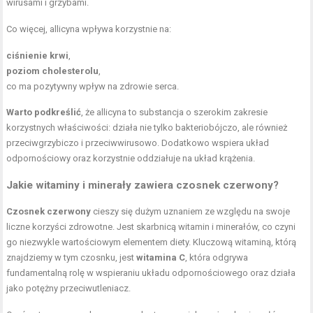
wirusami i grzybami.
Co więcej, allicyna wpływa korzystnie na:
ciśnienie krwi
,
poziom cholesterolu
,
co ma pozytywny wpływ na zdrowie serca.
Warto podkreślić
, że allicyna to substancja o szerokim zakresie
korzystnych właściwości: działa nie tylko bakteriobójczo, ale również
przeciwgrzybiczo i przeciwwirusowo. Dodatkowo wspiera układ
odpornościowy oraz korzystnie oddziałuje na układ krążenia.
Jakie witaminy i minerały zawiera czosnek czerwony?
Czosnek czerwony
cieszy się dużym uznaniem ze względu na swoje
liczne korzyści zdrowotne. Jest skarbnicą witamin i minerałów, co czyni
go niezwykle wartościowym elementem diety. Kluczową witaminą, którą
znajdziemy w tym czosnku, jest
witamina C
, która odgrywa
fundamentalną rolę w wspieraniu układu odpornościowego oraz działa
jako potężny przeciwutleniacz.