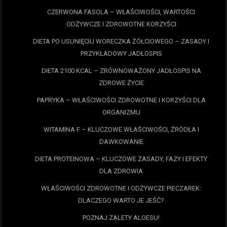
CZERWONA FASOLA – WŁAŚCIWOŚCI, WARTOŚCI
ODŻYWCZE I ZDROWOTNE KORZYŚCI
DIETA PO USUNIĘCIU WORECZKA ŻÓŁCIOWEGO – ZASADY I
PRZYKŁADOWY JADŁOSPIS
DIETA 2100 KCAL – ZRÓWNOWAŻONY JADŁOSPIS NA
ZDROWE ŻYCIE
PAPRYKA – WŁAŚCIWOŚCI ZDROWOTNE I KORZYŚCI DLA
ORGANIZMU
WITAMINA F – KLUCZOWE WŁAŚCIWOŚCI, ŹRÓDŁA I
DAWKOWANIE
DIETA PROTEINOWA – KLUCZOWE ZASADY, FAZY I EFEKTY
DLA ZDROWIA
WŁAŚCIWOŚCI ZDROWOTNE I ODŻYWCZE PIECZAREK:
DLACZEGO WARTO JE JEŚĆ?
POZNAJ ZALETY ALOESU!