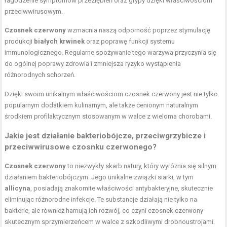
łagodzenie symptomów przeziębień oraz grypy dzięki właściwościom
przeciwwirusowym.
Czosnek czerwony
wzmacnia naszą odporność poprzez stymulację
produkcji
białych krwinek
oraz poprawę funkcji systemu
immunologicznego. Regularne spożywanie tego warzywa przyczynia się
do ogólnej poprawy zdrowia i zmniejsza ryzyko wystąpienia
różnorodnych schorzeń.
Dzięki swoim unikalnym właściwościom czosnek czerwony jest nie tylko
popularnym dodatkiem kulinarnym, ale także cenionym naturalnym
środkiem profilaktycznym stosowanym w walce z wieloma chorobami.
Jakie jest działanie bakteriobójcze, przeciwgrzybicze i
przeciwwirusowe czosnku czerwonego?
Czosnek czerwony
to niezwykły skarb natury, który wyróżnia się silnym
działaniem bakteriobójczym. Jego unikalne związki siarki, w tym
allicyna
, posiadają znakomite właściwości antybakteryjne, skutecznie
eliminując różnorodne infekcje. Te substancje działają nie tylko na
bakterie, ale również hamują ich rozwój, co czyni czosnek czerwony
skutecznym sprzymierzeńcem w walce z szkodliwymi drobnoustrojami.