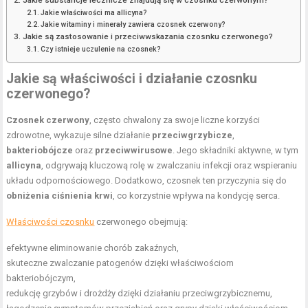
Jakie substancje lecznicze znajdują się w czosnku czerwonym?
Jakie właściwości ma allicyna?
Jakie witaminy i minerały zawiera czosnek czerwony?
Jakie są zastosowanie i przeciwwskazania czosnku czerwonego?
Czy istnieje uczulenie na czosnek?
Jakie są właściwości i działanie czosnku
czerwonego?
Czosnek czerwony
, często chwalony za swoje liczne korzyści
zdrowotne, wykazuje silne działanie
przeciwgrzybicze
,
bakteriobójcze
oraz
przeciwwirusowe
. Jego składniki aktywne, w tym
allicyna
, odgrywają kluczową rolę w zwalczaniu infekcji oraz wspieraniu
układu odpornościowego. Dodatkowo, czosnek ten przyczynia się do
obniżenia ciśnienia krwi
, co korzystnie wpływa na kondycję serca.
Właściwości czosnku
czerwonego obejmują:
efektywne eliminowanie chorób zakaźnych,
skuteczne zwalczanie patogenów dzięki właściwościom
bakteriobójczym,
redukcję grzybów i drożdży dzięki działaniu przeciwgrzybicznemu,