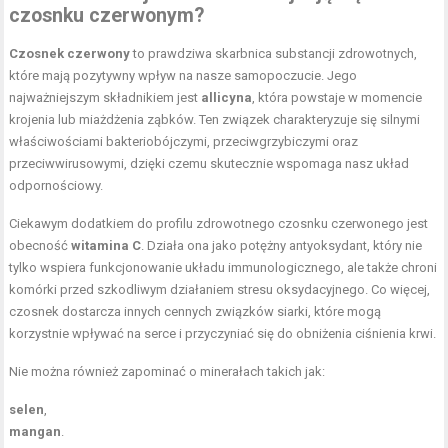
czosnku czerwonym?
Czosnek czerwony
to prawdziwa skarbnica substancji zdrowotnych,
które mają pozytywny wpływ na nasze samopoczucie. Jego
najważniejszym składnikiem jest
allicyna
, która powstaje w momencie
krojenia lub miażdżenia ząbków. Ten związek charakteryzuje się silnymi
właściwościami bakteriobójczymi, przeciwgrzybiczymi oraz
przeciwwirusowymi, dzięki czemu skutecznie wspomaga nasz układ
odpornościowy.
Ciekawym dodatkiem do profilu zdrowotnego czosnku czerwonego jest
obecność
witamina C
. Działa ona jako potężny antyoksydant, który nie
tylko wspiera funkcjonowanie układu immunologicznego, ale także chroni
komórki przed szkodliwym działaniem stresu oksydacyjnego. Co więcej,
czosnek dostarcza innych cennych związków siarki, które mogą
korzystnie wpływać na serce i przyczyniać się do obniżenia ciśnienia krwi.
Nie można również zapominać o minerałach takich jak:
selen
,
mangan
.