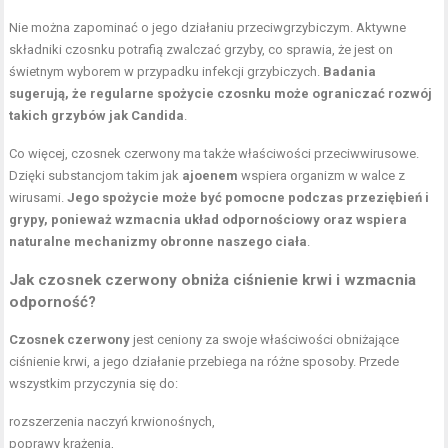
Nie można zapominać o jego działaniu przeciwgrzybiczym. Aktywne
składniki czosnku potrafią zwalczać grzyby, co sprawia, że jest on
świetnym wyborem w przypadku infekcji grzybiczych.
Badania
sugerują, że regularne spożycie czosnku może ograniczać rozwój
takich grzybów jak Candida
.
Co więcej, czosnek czerwony ma także właściwości przeciwwirusowe.
Dzięki substancjom takim jak
ajoenem
wspiera organizm w walce z
wirusami.
Jego spożycie może być pomocne podczas przeziębień i
grypy, ponieważ wzmacnia układ odpornościowy oraz wspiera
naturalne mechanizmy obronne naszego ciała
.
Jak czosnek czerwony obniża ciśnienie krwi i wzmacnia
odporność?
Czosnek czerwony
jest ceniony za swoje właściwości obniżające
ciśnienie krwi, a jego działanie przebiega na różne sposoby. Przede
wszystkim przyczynia się do:
rozszerzenia naczyń krwionośnych,
poprawy krążenia,