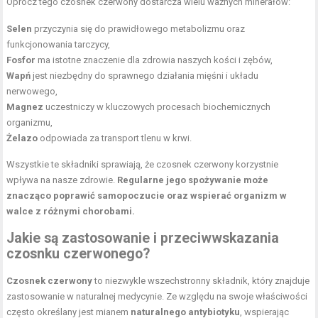
Oprócz tego czosnek czerwony dostarcza wielu ważnych minerałów:
Selen
przyczynia się do prawidłowego metabolizmu oraz
funkcjonowania
tarczycy
,
Fosfor
ma istotne znaczenie dla zdrowia naszych kości i zębów,
Wapń
jest niezbędny do sprawnego działania mięśni i układu
nerwowego,
Magnez
uczestniczy w kluczowych procesach biochemicznych
organizmu,
Żelazo
odpowiada za transport tlenu w krwi.
Wszystkie te składniki sprawiają, że czosnek czerwony korzystnie
wpływa na nasze zdrowie.
Regularne jego spożywanie może
znacząco poprawić samopoczucie oraz wspierać organizm w
walce z różnymi chorobami.
Jakie są zastosowanie i przeciwwskazania
czosnku czerwonego?
Czosnek czerwony
to niezwykle wszechstronny składnik, który znajduje
zastosowanie w naturalnej medycynie. Ze względu na swoje właściwości
często określany jest mianem
naturalnego antybiotyku
, wspierając