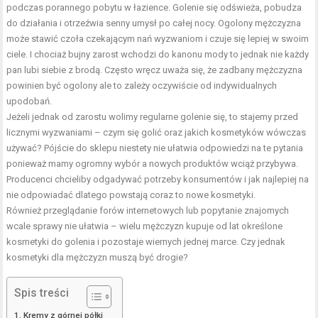
podczas porannego pobytu w łazience. Golenie się odświeża, pobudza
do działania i otrzeźwia senny umysł po całej nocy. Ogolony mężczyzna
może stawić czoła czekającym nań wyzwaniom i czuje się lepiej w swoim
ciele. I chociaż bujny zarost wchodzi do kanonu mody to jednak nie każdy
pan lubi siebie z brodą. Często wręcz uważa się, że zadbany mężczyzna
powinien być ogolony ale to zależy oczywiście od indywidualnych
upodobań.
Jeżeli jednak od zarostu wolimy regularne golenie się, to stajemy przed
licznymi wyzwaniami – czym się golić oraz jakich kosmetyków wówczas
używać? Pójście do sklepu niestety nie ułatwia odpowiedzi na te pytania
ponieważ mamy ogromny wybór a nowych produktów wciąż przybywa.
Producenci chcieliby odgadywać potrzeby konsumentów i jak najlepiej na
nie odpowiadać dlatego powstają coraz to nowe kosmetyki.
Również przeglądanie forów internetowych lub popytanie znajomych
wcale sprawy nie ułatwia – wielu mężczyzn kupuje od lat określone
kosmetyki do golenia i pozostaje wiernych jednej marce. Czy jednak
kosmetyki dla mężczyzn muszą być drogie?
Spis treści
Kremy z górnej półki