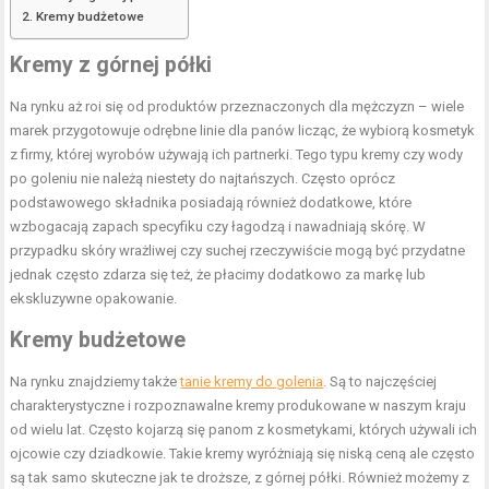
Kremy budżetowe
Kremy z górnej półki
Na rynku aż roi się od produktów przeznaczonych dla mężczyzn – wiele
marek przygotowuje odrębne linie dla panów licząc, że wybiorą kosmetyk
z firmy, której wyrobów używają ich partnerki. Tego typu kremy czy wody
po goleniu nie należą niestety do najtańszych. Często oprócz
podstawowego składnika posiadają również dodatkowe, które
wzbogacają zapach specyfiku czy łagodzą i nawadniają skórę. W
przypadku skóry wrażliwej czy suchej rzeczywiście mogą być przydatne
jednak często zdarza się też, że płacimy dodatkowo za markę lub
ekskluzywne opakowanie.
Kremy budżetowe
Na rynku znajdziemy także
tanie kremy do golenia
. Są to najczęściej
charakterystyczne i rozpoznawalne kremy produkowane w naszym kraju
od wielu lat. Często kojarzą się panom z kosmetykami, których używali ich
ojcowie czy dziadkowie. Takie kremy wyróżniają się niską ceną ale często
są tak samo skuteczne jak te droższe, z górnej półki. Również możemy z