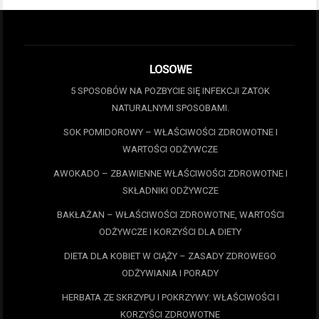
LOSOWE
5 SPOSOBÓW NA POZBYCIE SIĘ INFEKCJI ZATOK
NATURALNYMI SPOSOBAMI.
SOK POMIDOROWY – WŁAŚCIWOŚCI ZDROWOTNE I
WARTOŚCI ODŻYWCZE
AWOKADO – ZBAWIENNE WŁAŚCIWOŚCI ZDROWOTNE I
SKŁADNIKI ODŻYWCZE
BAKŁAŻAN – WŁAŚCIWOŚCI ZDROWOTNE, WARTOŚCI
ODŻYWCZE I KORZYŚCI DLA DIETY
DIETA DLA KOBIET W CIĄŻY – ZASADY ZDROWEGO
ODŻYWIANIA I PORADY
HERBATA ZE SKRZYPU I POKRZYWY: WŁAŚCIWOŚCI I
KORZYŚCI ZDROWOTNE