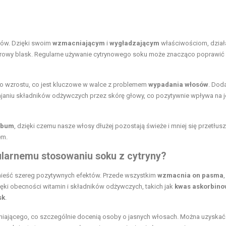
ów. Dzięki swoim
wzmacniającym
i
wygładzającym
właściwościom, dział
zdrowy blask. Regularne używanie cytrynowego soku może znacząco poprawić
do wzrostu, co jest kluczowe w walce z problemem
wypadania włosów
. Dod
ajaniu składników odżywczych przez skórę głowy, co pozytywnie wpływa na j
ebum
, dzięki czemu nasze włosy dłużej pozostają świeże i mniej się przetłusz
em.
ularnemu stosowaniu soku z cytryny?
ieść szereg pozytywnych efektów. Przede wszystkim
wzmacnia on pasma
ęki obecności witamin i składników odżywczych, takich jak
kwas askorbino
sk
.
śniającego, co szczególnie docenią osoby o jasnych włosach. Można uzyskać