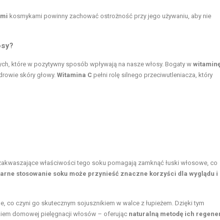
ymi
kosmykami powinny zachować ostrożność przy jego używaniu, aby nie
osy?
ych, które w pozytywny sposób wpływają na nasze włosy. Bogaty w
witamin
zdrowie skóry głowy.
Witamina C
pełni rolę silnego przeciwutleniacza, który
j, zakwaszające właściwości tego soku pomagają zamknąć łuski włosowe, co
arne stosowanie soku może przynieść znaczne korzyści dla wyglądu i
e, co czyni go skutecznym sojusznikiem w walce z łupieżem. Dzięki tym
kiem domowej pielęgnacji włosów – oferując
naturalną metodę ich regene