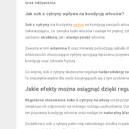
oraz odżywienia.
Jak sok z cytryny wpływa na kondycję włosów?
Sok z cytryny
ma korzystny
wpływ
na kondycję naszych włos
zakwaszająco, co zamyka łuski włosów i nadaje im piękny, 
zarówno
strukturę
, jak i
elastyczność
włosów.
Zawarta w nim
witamina C
oraz minerały pobudzają cebulki 
właściwości złuszczające cytryny sprzyjają lepszemu przysw
kondycję oraz zdrowie fryzury.
Co więcej, sok z cytryny skutecznie reguluje
nadprodukcję s
To niezwykle ważne dla osób borykających się z tym problem
Jakie efekty można osiągnąć dzięki reg
Regularne stosowanie soku z cytryny na włosy
może przyn
zwiększa ich odporność na różnego rodzaju uszkodzenia. Dzi
ten poprawia kondycję włosów oraz nadaje im
naturalny bla
Dodatkowo sok z cytryny pełni rolę naturalnego środka rozja