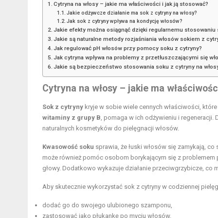
Cytryna na włosy – jakie ma właściwości i jak ją stosować?
Jakie odżywcze działanie ma sok z cytryny na włosy?
Jak sok z cytryny wpływa na kondycję włosów?
Jakie efekty można osiągnąć dzięki regularnemu stosowaniu 
Jakie są naturalne metody rozjaśniania włosów sokiem z cytr
Jak regulować pH włosów przy pomocy soku z cytryny?
Jak cytryna wpływa na problemy z przetłuszczającymi się wł
Jakie są bezpieczeństwo stosowania soku z cytryny na włosy
Cytryna na włosy – jakie ma właściwości
Sok z cytryny
kryje w sobie wiele cennych właściwości, któ
witaminy z grupy B
, pomaga w ich odżywieniu i regeneracji.
naturalnych kosmetyków do pielęgnacji włosów.
Kwasowość soku
sprawia, że łuski włosów się zamykają, co
może również pomóc osobom borykającym się z problemem prz
głowy. Dodatkowo wykazuje działanie przeciwgrzybicze, co 
Aby skutecznie wykorzystać sok z cytryny w codziennej pielęg
dodać go do swojego ulubionego szamponu,
zastosować jako płukankę po myciu włosów.