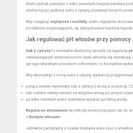
Warto jednak pamiętać o kilku zasadach bezpieczeństwa podc
słońce tuż po aplikacji soku z cytryny, ponieważ może to pr
Aby osiągnąć
najlepsze rezultaty
, warto regularnie stosowa
produktów rozjaśniających, są zdecydowanie bardziej łagodn
Jak regulować pH włosów przy pomocy 
Sok z cytryny
to niezwykle skuteczny sposób na regulację
p
zakwaszającym właściwościom, łuski włosów się domykają, a
sprzyja naturalnym procesom ochronnym, co korzystnie wpły
Aby skorzystać z mocy soku z cytryny, wystarczy przygotowa
połącz świeżo wyciśnięty sok z cytryny z wodą w proporcji 1:2
taki roztwór należy nanieść na wilgotne włosy po umyciu sz
po kilku minutach warto dokładnie spłukać go letnią wodą.
Regularne stosowanie
tej metody może przyczynić się do zm
z
tłustymi włosami
.
Jednakże pamiętajmy o czasie działania soku oraz o umiark