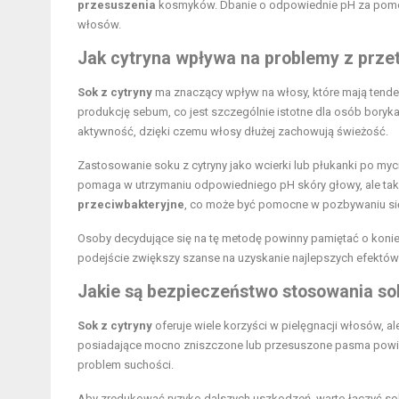
przesuszenia
kosmyków. Dbanie o odpowiednie pH za pomocą
włosów.
Jak cytryna wpływa na problemy z prze
Sok z cytryny
ma znaczący wpływ na włosy, które mają tenden
produkcję sebum, co jest szczególnie istotne dla osób boryk
aktywność, dzięki czemu włosy dłużej zachowują świeżość.
Zastosowanie soku z cytryny jako wcierki lub płukanki po myc
pomaga w utrzymaniu odpowiedniego pH skóry głowy, ale t
przeciwbakteryjne
, co może być pomocne w pozbywaniu się
Osoby decydujące się na tę metodę powinny pamiętać o koniec
podejście zwiększy szanse na uzyskanie najlepszych efektów
Jakie są bezpieczeństwo stosowania sok
Sok z cytryny
oferuje wiele korzyści w pielęgnacji włosów, 
posiadające mocno zniszczone lub przesuszone pasma powin
problem suchości.
Aby zredukować ryzyko dalszych uszkodzeń, warto łączyć sok