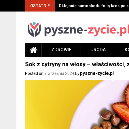
Skip
OSTATNIE
Oklejanie samochodu folią krok po kr
to
content
ZDROWIE
URODA
K
Sok z cytryny na włosy – właściwości, 
pyszne-zycie.pl
Posted on
9 września 2024
by