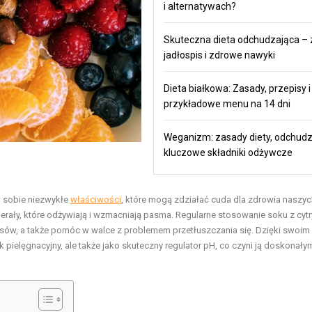
i alternatywach?
Skuteczna dieta odchudzająca – 
jadłospis i zdrowe nawyki
Dieta białkowa: Zasady, przepisy i
przykładowe menu na 14 dni
Weganizm: zasady diety, odchudz
kluczowe składniki odżywcze
 w sobie niezwykłe
właściwości
, które mogą zdziałać cuda dla zdrowia naszyc
nerały, które odżywiają i wzmacniają pasma. Regularne stosowanie soku z cyt
osów, a także pomóc w walce z problemem przetłuszczania się. Dzięki swoim
k pielęgnacyjny, ale także jako skuteczny regulator pH, co czyni ją doskonały