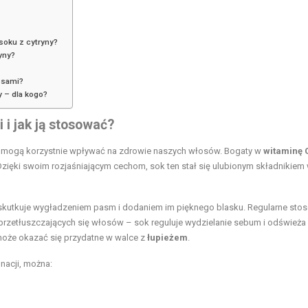
soku z cytryny?
yny?
osami?
 – dla kogo?
 i jak ją stosować?
re mogą korzystnie wpływać na zdrowie naszych włosów. Bogaty w
witaminę 
 Dzięki swoim rozjaśniającym cechom, sok ten stał się ulubionym składnikiem 
 skutkuje wygładzeniem pasm i dodaniem im pięknego blasku. Regularne sto
etłuszczających się włosów – sok reguluje wydzielanie sebum i odświeża
może okazać się przydatne w walce z
łupieżem
.
nacji, można: