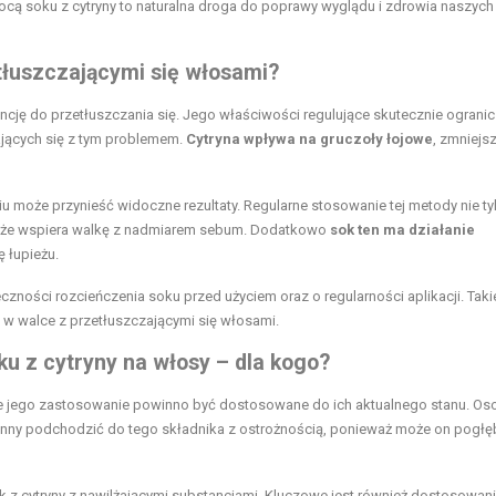
 soku z cytryny to naturalna droga do poprawy wyglądu i zdrowia naszych
tłuszczającymi się włosami?
cję do przetłuszczania się. Jego właściwości regulujące skutecznie ogranic
ających się z tym problemem.
Cytryna wpływa na gruczoły łojowe
, zmniejsz
iu może przynieść widoczne rezultaty. Regularne stosowanie tej metody nie ty
akże wspiera walkę z nadmiarem sebum. Dodatkowo
sok ten ma działanie
 łupieżu.
zności rozcieńczenia soku przed użyciem oraz o regularności aplikacji. Taki
 w walce z przetłuszczającymi się włosami.
u z cytryny na włosy – dla kogo?
ale jego zastosowanie powinno być dostosowane do ich aktualnego stanu. Os
ny podchodzić do tego składnika z ostrożnością, ponieważ może on pogłę
 z cytryny z nawilżającymi substancjami. Kluczowe jest również dostosowan