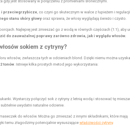
za gdy jest stosowany w połączeniu z promieniami słonecznymi.
 i przeciwgrzybicze
, co czyni go skutecznym w walce z łupieżem i regulacji
ego stanu skóry głowy
oraz sprawia, że włosy wyglądają świeżo i czysto.
rcjach. Najlepiej jest zmieszać go z wodą w równych częściach (1:1), aby u
zić do zauważalnej poprawy zarówno zdrowia, jak i wyglądu włosów.
 włosów sokiem z cytryny?
oloru włosów, zwłaszcza tych w odcieniach blond. Dzięki niemu można uzysk
 2 tonów
. Istnieje kilka prostych metod jego wykorzystania:
ukanki. Wystarczy połączyć sok z cytryny z letnią wodą i stosować tę miesz
 subtelnie uwydatni naturalne odcienie.
maseczek do włosów. Można go zmieszać z innymi składnikami, które mają
ięki temu złagodzimy potencjalnie wysuszające
właściwości cytryny
.