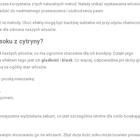
zas korzystania z tych naturalnych metod. Należy unikać wystawiania włosó
owadzić do nadmiernego przesuszenia i uszkodzenia pasm.
ć te metody. Choć efekty mogą być bardziej subtelne niż przy użyciu chemicz
e dla zdrowia naszych włosów.
soku z cytryny?
H
naszych włosów, co ma ogromne znaczenie dla ich kondycji. Dzięki jego
 efektem tego jest ich
gładkość
i
blask
. Co więcej, odpowiednie pH skóry g
wa na ogólny stan włosów.
ć prostą mieszankę:
,
amponem,
niejszenia wydzielania sebum, co jest szczególnie istotne dla osób borykają
owanym stosowaniu go na włosach. Zbyt duża ilość soku może bowiem prowa