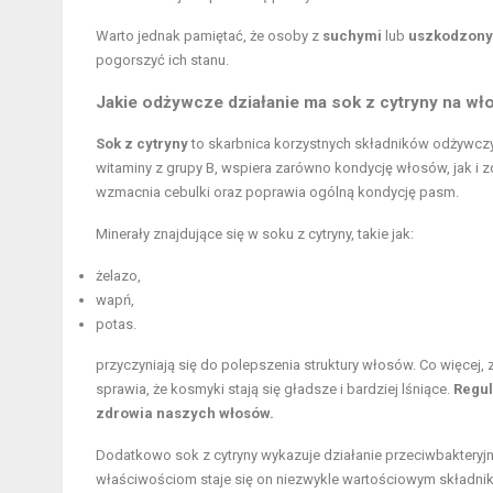
Warto jednak pamiętać, że osoby z
suchymi
lub
uszkodzon
pogorszyć ich stanu.
Jakie odżywcze działanie ma sok z cytryny na wł
Sok z cytryny
to skarbnica korzystnych składników odżywcz
witaminy z grupy B, wspiera zarówno kondycję włosów, jak i 
wzmacnia cebulki oraz poprawia ogólną kondycję pasm.
Minerały znajdujące się w soku z cytryny, takie jak:
żelazo,
wapń,
potas.
przyczyniają się do polepszenia struktury włosów. Co więce
sprawia, że kosmyki stają się gładsze i bardziej lśniące.
Regul
zdrowia naszych włosów.
Dodatkowo sok z cytryny wykazuje działanie przeciwbakteryjn
właściwościom staje się on niezwykle wartościowym składni