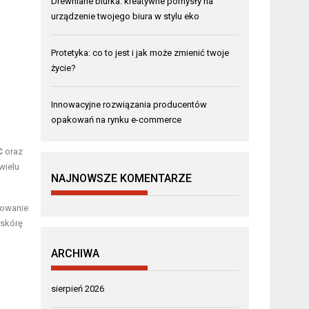
Drewniane biurka: kreatywne pomysły na
urządzenie twojego biura w stylu eko
Protetyka: co to jest i jak może zmienić twoje
życie?
Innowacyjne rozwiązania producentów
opakowań na rynku e-commerce
C
oraz
wielu
NAJNOWSZE KOMENTARZE
sowanie
 skórę
ARCHIWA
sierpień 2026