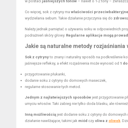
w postaci
jaśniejszych tonów
– nawet o 1-2 tony – zwłaszc
Co więcej, sok z cytryny ma
właściwości przeciwbakteryjne
wydzielania sebum. Takie działanie przyczynia się do
zdrowsz
Należy jednak pamiętać o używaniu soku w odpowiednich propo
podrażnień skóry głowy.
Regularne aplikacje mogą prowad
Jakie są naturalne metody rozjaśniania
Sok z cytryny
to znany i naturalny sposób na podkreślenie k
jaśniejsze refleksy, a efekt rozjaśnienia może wynosić od
1 do
przygotowanie płukanki,
dodanie soku z cytryny do domowych maseczek,
regularne stosowanie tych metod.
Jednym z najłatwiejszych sposobów
jest przygotowanie pł
umyciu włosów. Taki zabieg nie tylko doda blasku, ale również
Inną możliwością
jest dodanie soku z cytryny do domowych 
działanie nawilżające, takimi jak
miód
czy
oliwa z
oliwek
. Dz