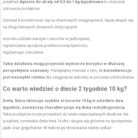
przykład
dążenie do utraty od 0,5 do 1 kg tygodniowo
to znacznie
zdrowsze podejście.
Zamiast koncentrować się na chwilowych osiągnięciach, lepiej skupić się
na długofalowych zmianach dotyczących:
wzrostu udziału warzyw i owoców w jadłospisie,
ograniczenia spożycia przetworzonej żywności,
regularnego ćwiczenia.
Takie działania mogą przynieść wymierne korzyści w dłuższej
perspektywie czasowej.
Pamiętajmy również o tym, że
konsekwencja
jest niezwykle istotna
dla osiągnięcia sukcesu w procesie odchudzania.
Co warto wiedzieć o diecie 2 tygodnie 10 kg?
Dieta, która obiecuje szybkie zrzucenie 10 kg w zaledwie dwa
tygodnie, zazwyczaj charakteryzuje się dużą restrykcyjnością.
Takie podejście może prowadzić do wielu niepożądanych skutków. Na
przykład, norweska dieta trwa 14 dni i skupia się głównie na spożywaniu
jajek oraz grejpfrutów. W trakcie jej stosowania należy unikać: