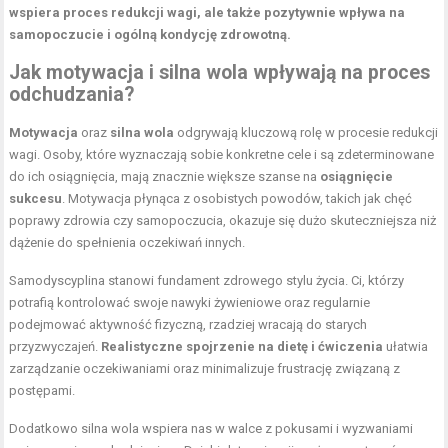
wspiera proces redukcji wagi, ale także pozytywnie wpływa na
samopoczucie i ogólną kondycję zdrowotną.
Jak motywacja i silna wola wpływają na proces
odchudzania?
Motywacja
oraz
silna wola
odgrywają kluczową rolę w procesie redukcji
wagi. Osoby, które wyznaczają sobie konkretne cele i są zdeterminowane
do ich osiągnięcia, mają znacznie większe szanse na
osiągnięcie
sukcesu
. Motywacja płynąca z osobistych powodów, takich jak chęć
poprawy zdrowia czy samopoczucia, okazuje się dużo skuteczniejsza niż
dążenie do spełnienia oczekiwań innych.
Samodyscyplina stanowi fundament zdrowego stylu życia. Ci, którzy
potrafią kontrolować swoje nawyki żywieniowe oraz regularnie
podejmować aktywność fizyczną, rzadziej wracają do starych
przyzwyczajeń.
Realistyczne spojrzenie na dietę i ćwiczenia
ułatwia
zarządzanie oczekiwaniami oraz minimalizuje frustrację związaną z
postępami.
Dodatkowo silna wola wspiera nas w walce z pokusami i wyzwaniami