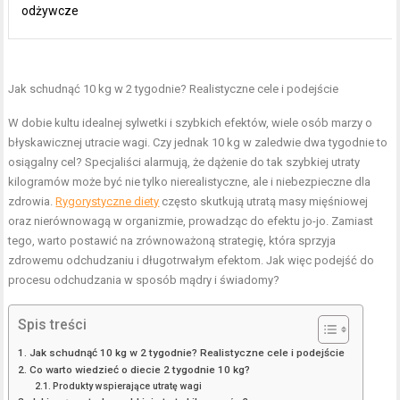
odżywcze
Jak schudnąć 10 kg w 2 tygodnie? Realistyczne cele i podejście
W dobie kultu idealnej sylwetki i szybkich efektów, wiele osób marzy o
błyskawicznej utracie wagi. Czy jednak 10 kg w zaledwie dwa tygodnie to
osiągalny cel? Specjaliści alarmują, że dążenie do tak szybkiej utraty
kilogramów może być nie tylko nierealistyczne, ale i niebezpieczne dla
zdrowia.
Rygorystyczne diety
często skutkują utratą masy mięśniowej
oraz nierównowagą w organizmie, prowadząc do efektu jo-jo. Zamiast
tego, warto postawić na zrównoważoną strategię, która sprzyja
zdrowemu odchudzaniu i długotrwałym efektom. Jak więc podejść do
procesu odchudzania w sposób mądry i świadomy?
Spis treści
Jak schudnąć 10 kg w 2 tygodnie? Realistyczne cele i podejście
Co warto wiedzieć o diecie 2 tygodnie 10 kg?
Produkty wspierające utratę wagi