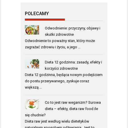
POLECAMY
Odwodnienie: przyczyny, objawy i
skutki zdrowotne
Odwodnienie to poważny stan, który może
zagrażać zdrowiu i życiu, a jego …
Dieta 12 godzinna: zasady, efekty i
korzyści zdrowotne
Dieta 12 godzinna, będąca nowym podejściem
do postu przerywanego, zyskuje coraz
większą …
Co to jest raw weganizm? Surowa
dieta – efekty, dieta raw food ile
się chudnie?
Dieta raw jest według wielu dietetyków
naturalnym sposobem odżywiania. Jest to