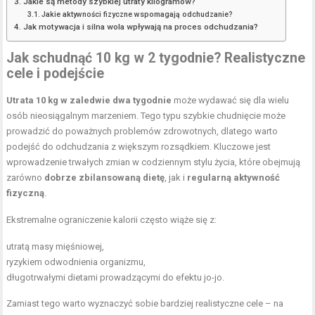
Jakie są metody szybkiej utraty kilogramów?
Jakie aktywności fizyczne wspomagają odchudzanie?
Jak motywacja i silna wola wpływają na proces odchudzania?
Jak schudnąć 10 kg w 2 tygodnie? Realistyczne
cele i podejście
Utrata 10 kg w zaledwie dwa tygodnie
może wydawać się dla wielu
osób nieosiągalnym marzeniem. Tego typu szybkie chudnięcie może
prowadzić do poważnych problemów zdrowotnych, dlatego warto
podejść do odchudzania z większym rozsądkiem. Kluczowe jest
wprowadzenie trwałych zmian w codziennym stylu życia, które obejmują
zarówno
dobrze zbilansowaną dietę
, jak i
regularną aktywność
fizyczną
.
Ekstremalne ograniczenie kalorii często wiąże się z:
utratą masy mięśniowej,
ryzykiem odwodnienia organizmu,
długotrwałymi dietami prowadzącymi do efektu jo-jo.
Zamiast tego warto wyznaczyć sobie bardziej realistyczne cele – na