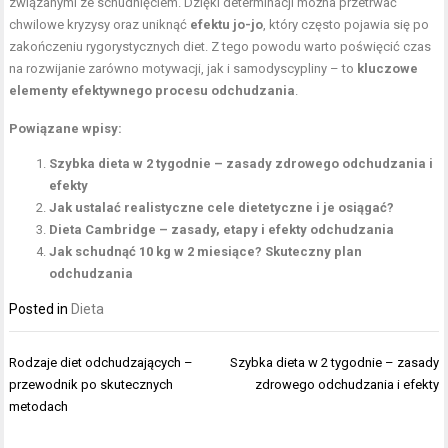
związanymi ze schudnięciem. Dzięki determinacji można przetrwać
chwilowe kryzysy oraz uniknąć
efektu jo-jo
, który często pojawia się po
zakończeniu rygorystycznych diet. Z tego powodu warto poświęcić czas
na rozwijanie zarówno motywacji, jak i samodyscypliny – to
kluczowe
elementy efektywnego procesu odchudzania
.
Powiązane wpisy:
Szybka dieta w 2 tygodnie – zasady zdrowego odchudzania i
efekty
Jak ustalać realistyczne cele dietetyczne i je osiągać?
Dieta Cambridge – zasady, etapy i efekty odchudzania
Jak schudnąć 10 kg w 2 miesiące? Skuteczny plan
odchudzania
Posted in
Dieta
Nawigacja
Rodzaje diet odchudzających –
Szybka dieta w 2 tygodnie – zasady
wpisu
przewodnik po skutecznych
zdrowego odchudzania i efekty
metodach