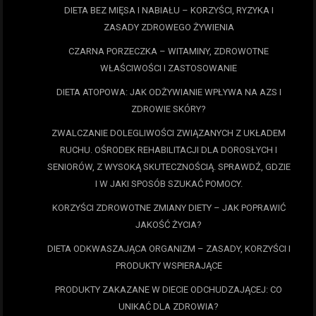
DIETA BEZ MIĘSA I NABIAŁU – KORZYŚCI, RYZYKA I
ZASADY ZDROWEGO ŻYWIENIA
CZARNA PORZECZKA – WITAMINY, ZDROWOTNE
WŁAŚCIWOŚCI I ZASTOSOWANIE
DIETA ATOPOWA: JAK ODŻYWIANIE WPŁYWA NA AZS I
ZDROWIE SKÓRY?
ZWALCZANIE DOLEGLIWOŚCI ZWIĄZANYCH Z UKŁADEM
RUCHU. OŚRODEK REHABILITACJI DLA DOROSŁYCH I
SENIORÓW, Z WYSOKĄ SKUTECZNOŚCIĄ. SPRAWDŹ, GDZIE
I W JAKI SPOSÓB SZUKAĆ POMOCY.
KORZYŚCI ZDROWOTNE ZMIANY DIETY – JAK POPRAWIĆ
JAKOŚĆ ŻYCIA?
DIETA ODKWASZAJĄCA ORGANIZM – ZASADY, KORZYŚCI I
PRODUKTY WSPIERAJĄCE
PRODUKTY ZAKAZANE W DIECIE ODCHUDZAJĄCEJ: CO
UNIKAĆ DLA ZDROWIA?