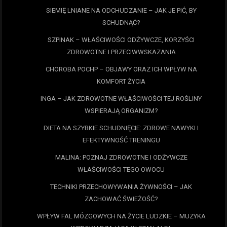
SIEMIĘ LNIANE NA ODCHUDZANIE – JAK JE PIĆ, BY
SCHUDNĄĆ?
SZPINAK – WŁAŚCIWOŚCI ODŻYWCZE, KORZYŚCI
ZDROWOTNE I PRZECIWWSKAZANIA
CHOROBA POCHP – OBJAWY ORAZ ICH WPŁYW NA
KOMFORT ŻYCIA
INGA – JAK ZDROWOTNE WŁAŚCIWOŚCI TEJ ROŚLINY
WSPIERAJĄ ORGANIZM?
DIETA NA SZYBKIE SCHUDNIĘCIE: ZDROWE NAWYKI I
EFEKTYWNOŚĆ TRENINGU
MALINA: POZNAJ ZDROWOTNE I ODŻYWCZE
WŁAŚCIWOŚCI TEGO OWOCU
TECHNIKI PRZECHOWYWANIA ŻYWNOŚCI – JAK
ZACHOWAĆ ŚWIEŻOŚĆ?
WPŁYW FAL MÓZGOWYCH NA ŻYCIE LUDZKIE – MUZYKA