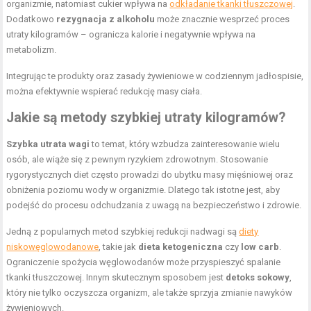
organizmie, natomiast cukier wpływa na
odkładanie tkanki tłuszczowej
.
Dodatkowo
rezygnacja z alkoholu
może znacznie wesprzeć proces
utraty kilogramów – ogranicza kalorie i negatywnie wpływa na
metabolizm.
Integrując te produkty oraz zasady żywieniowe w codziennym jadłospisie,
można efektywnie wspierać redukcję masy ciała.
Jakie są metody szybkiej utraty kilogramów?
Szybka utrata wagi
to temat, który wzbudza zainteresowanie wielu
osób, ale wiąże się z pewnym ryzykiem zdrowotnym. Stosowanie
rygorystycznych diet często prowadzi do ubytku masy mięśniowej oraz
obniżenia poziomu wody w organizmie. Dlatego tak istotne jest, aby
podejść do procesu odchudzania z uwagą na bezpieczeństwo i zdrowie.
Jedną z popularnych metod szybkiej redukcji nadwagi są
diety
niskowęglowodanowe
, takie jak
dieta ketogeniczna
czy
low carb
.
Ograniczenie spożycia węglowodanów może przyspieszyć spalanie
tkanki tłuszczowej. Innym skutecznym sposobem jest
detoks sokowy
,
który nie tylko oczyszcza organizm, ale także sprzyja zmianie nawyków
żywieniowych.