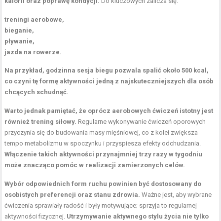
kalorii oraz poprawę kondycji.
Do kluczowych zalicza się:
treningi aerobowe,
bieganie,
pływanie,
jazda na rowerze.
Na przykład, godzinna sesja biegu pozwala spalić około 500 kcal,
co czyni tę formę aktywności jedną z najskuteczniejszych dla osób
chcących schudnąć.
Warto jednak pamiętać, że oprócz aerobowych ćwiczeń istotny jest
również trening siłowy.
Regularne wykonywanie ćwiczeń oporowych
przyczynia się do budowania masy mięśniowej, co z kolei zwiększa
tempo metabolizmu w spoczynku i przyspiesza efekty odchudzania.
Włączenie takich aktywności przynajmniej trzy razy w tygodniu
może znacząco pomóc w realizacji zamierzonych celów.
Wybór odpowiednich form ruchu powinien być dostosowany do
osobistych preferencji oraz stanu zdrowia.
Ważne jest, aby wybrane
ćwiczenia sprawiały radość i były motywujące; sprzyja to regularnej
aktywności fizycznej.
Utrzymywanie aktywnego stylu życia nie tylko