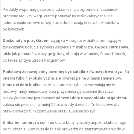
Produkty wspomagające odchudzanie mają ogromne znaczenie w
procesie redukcji wagi. Warto postawić na niskokaloryczne, ale
jednocześnie zdrowe opcje, które dostarczają cennych składników
odżywczych.
Doskonałym przykładem są jajka
– bogate w białko, pomagają w
zwiększeniu uczucia sytości i wspierają metabolizm.
Owoce cytrusowe
,
takie jak pomarańcze czy grejpfruty, obfitują w witaminę C oraz błonnik,
co także sprzyja utracie kilogramów.
Podstawą zdrowej diety powinny być sałatki z świeżych warzyw
. Są
one nie tylko niskokaloryczne, ale również pełne witamin i minerałów.
Chude źródła białka
, takie jak kurczak i ryba, przyczyniają się do
budowy masy mięśniowej oraz przyspieszają spalanie tłuszczu.
Niezwykle istotne jest również
odpowiednie nawodnienie organizmu
–
zaleca się picie co najmniej 2 litrów wody dziennie. To kluczowe dla
prawidłowego funkcjonowania oraz usuwania toksyn.
Unikanie nadmiaru soli i cukru
to kolejny ważny aspekt skutecznego
odchudzania. Zbyt duża ilość soli prowadzi do zatrzymywania wody w