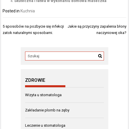
Skuteczna i łatwa w wykonaniu domowa maseczka
Posted in
Kuchnia
Nawigacja
5 sposobów na pozbycie się infekcji
Jakie są przyczyny zapalenia błony
wpisu
zatok naturalnymi sposobami.
naczyniowej oka?
ZDROWIE
Wizyta u stomatologa
Zakładanie plomb na zęby
Leczenie u stomatologa