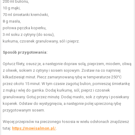
200 ml bulionu,
10 g mąki,
70 ml śmietanki kremówki,
8 g masła,
połowa pęczka koperku,
3 ml soku z cytryny (do sosu),
kurkuma, czosnek granulowany, sól i pieprz.
Sposób przygotowania:
Opłucz filety, osusz je, a następnie dopraw solą, pieprzem, miodem, oliwą
z oliwek, sokiem z cytryny i sosem sojowym. Zostaw na co najmniej
kilkadziesiąt minut. Piecz zamarynowaną rybę w temperaturze 250°C
przez około 15 minut. W tym czasie zagotuj bulion, pomieszaj śmietankę
z mąką i wlej do garnka. Dodaj kurkumę, sól, pieprz i czosnek
granulowany. Gotuj przez minutę. Dodaj masło, sok z cytryny i posiekany
koperek. Odstaw do wystygnięcia, a następnie polej upieczoną rybę
przygotowanym sosem.
Więcej przepisów na pieczonego łososia w wielu odsłonach znajdziesz
tutaj:
https://mowisalmon.pl
/
.