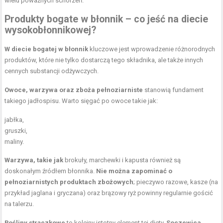
wielu poważnych schorzeń.
Produkty bogate w błonnik – co jeść na diecie
wysokobłonnikowej?
W diecie bogatej w błonnik
kluczowe jest wprowadzenie różnorodnych
produktów, które nie tylko dostarczą tego składnika, ale także innych
cennych substancji odżywczych.
Owoce, warzywa oraz zboża pełnoziarniste
stanowią fundament
takiego jadłospisu. Warto sięgać po owoce takie jak:
jabłka,
gruszki,
maliny.
Warzywa, takie jak
brokuły, marchewki i kapusta również są
doskonałym źródłem błonnika.
Nie można zapominać o
pełnoziarnistych produktach zbożowych
; pieczywo razowe, kasze (na
przykład jaglana i gryczana) oraz brązowy ryż powinny regularnie gościć
na talerzu.
Rośliny strączkowe
to kolejny istotny element tej diety.
Soczewica,