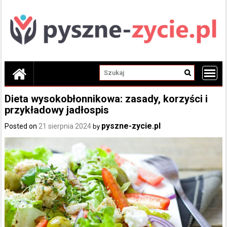
Skip
to
content
Dieta wysokobłonnikowa: zasady, korzyści i
przykładowy jadłospis
pyszne-zycie.pl
Posted on
21 sierpnia 2024
by