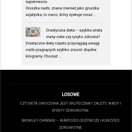
superowocu
Gruszka nashi, znana również jako gruszka
azjatycka, to owoc, który zyskuje coraz …
Drastyczna dieta – szybka utrata
masy ciała czy ryzyko zdrowia?
Drastyczne diety często przyciągają uwagę
osób pragnących szybko zrzucić zbędne
kilogramy. Chociaż …
LOSOWE
CZY DIETA OWOCOWA JEST SKUTECZNA? ZALETY, WADY I
EFEKTY ZDROWOTNE
BROKUŁY CHIŃSKIE – WARTOŚCI ODŻYWCZE I KORZYŚCI
ZDROWOTNE