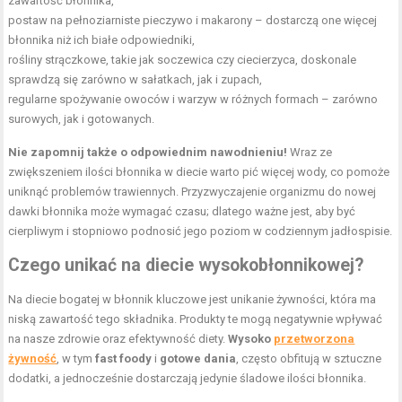
zawartość błonnika,
postaw na pełnoziarniste pieczywo i makarony – dostarczą one więcej
błonnika niż ich białe odpowiedniki,
rośliny strączkowe, takie jak soczewica czy ciecierzyca, doskonale
sprawdzą się zarówno w sałatkach, jak i zupach,
regularne spożywanie owoców i warzyw w różnych formach – zarówno
surowych, jak i gotowanych.
Nie zapomnij także o odpowiednim nawodnieniu!
Wraz ze
zwiększeniem ilości błonnika w diecie warto pić więcej wody, co pomoże
uniknąć problemów trawiennych. Przyzwyczajenie organizmu do nowej
dawki błonnika może wymagać czasu; dlatego ważne jest, aby być
cierpliwym i stopniowo podnosić jego poziom w codziennym jadłospisie.
Czego unikać na diecie wysokobłonnikowej?
Na diecie bogatej w błonnik kluczowe jest unikanie żywności, która ma
niską zawartość tego składnika. Produkty te mogą negatywnie wpływać
na nasze zdrowie oraz efektywność diety.
Wysoko
przetworzona
żywność
, w tym
fast foody
i
gotowe dania
, często obfitują w sztuczne
dodatki, a jednocześnie dostarczają jedynie śladowe ilości błonnika.