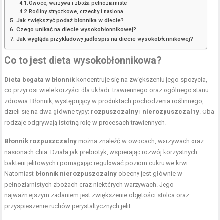
Owoce, warzywa i zboża pełnoziarniste
Rośliny strączkowe, orzechy i nasiona
Jak zwiększyć podaż błonnika w diecie?
Czego unikać na diecie wysokobłonnikowej?
Jak wygląda przykładowy jadłospis na diecie wysokobłonnikowej?
Co to jest dieta wysokobłonnikowa?
Dieta bogata w błonnik
koncentruje się na zwiększeniu jego spożycia,
co przynosi wiele korzyści dla układu trawiennego oraz ogólnego stanu
zdrowia. Błonnik, występujący w produktach pochodzenia roślinnego,
dzieli się na dwa główne typy:
rozpuszczalny
i
nierozpuszczalny
. Oba
rodzaje odgrywają istotną rolę w procesach trawiennych.
Błonnik rozpuszczalny
można znaleźć w owocach, warzywach oraz
nasionach chia. Działa jak prebiotyk, wspierając rozwój korzystnych
bakterii jelitowych i pomagając regulować poziom cukru we krwi.
Natomiast
błonnik nierozpuszczalny
obecny jest głównie w
pełnoziarnistych zbożach oraz niektórych warzywach. Jego
najważniejszym zadaniem jest zwiększenie objętości stolca oraz
przyspieszenie ruchów perystaltycznych jelit.