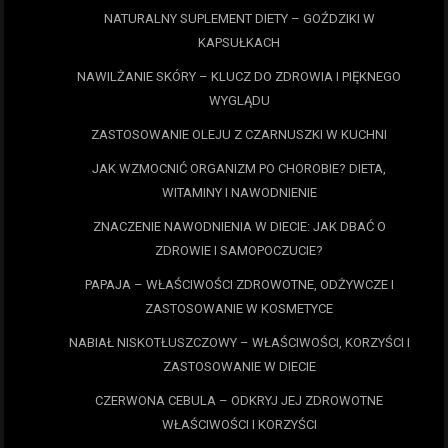
NATURALNY SUPLEMENT DIETY – GOŹDZIKI W
KAPSUŁKACH
NAWILŻANIE SKÓRY – KLUCZ DO ZDROWIA I PIĘKNEGO
WYGLĄDU
ZASTOSOWANIE OLEJU Z CZARNUSZKI W KUCHNI
JAK WZMOCNIĆ ORGANIZM PO CHOROBIE? DIETA,
WITAMINY I NAWODNIENIE
ZNACZENIE NAWODNIENIA W DIECIE: JAK DBAĆ O
ZDROWIE I SAMOPOCZUCIE?
PAPAJA – WŁAŚCIWOŚCI ZDROWOTNE, ODŻYWCZE I
ZASTOSOWANIE W KOSMETYCE
NABIAŁ NISKOTŁUSZCZOWY – WŁAŚCIWOŚCI, KORZYŚCI I
ZASTOSOWANIE W DIECIE
CZERWONA CEBULA – ODKRYJ JEJ ZDROWOTNE
WŁAŚCIWOŚCI I KORZYŚCI