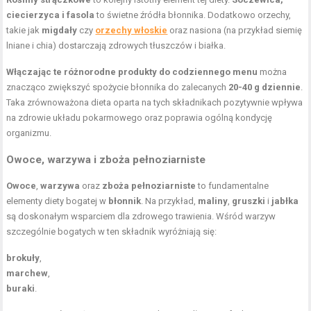
ciecierzyca i fasola
to świetne źródła błonnika. Dodatkowo orzechy,
takie jak
migdały
czy
orzechy włoskie
oraz nasiona (na przykład siemię
lniane i chia) dostarczają zdrowych tłuszczów i białka.
Włączając te różnorodne produkty do codziennego menu
można
znacząco zwiększyć spożycie błonnika do zalecanych
20-40 g dziennie
.
Taka zrównoważona dieta oparta na tych składnikach pozytywnie wpływa
na zdrowie układu pokarmowego oraz poprawia ogólną kondycję
organizmu.
Owoce, warzywa i zboża pełnoziarniste
Owoce
,
warzywa
oraz
zboża pełnoziarniste
to fundamentalne
elementy diety bogatej w
błonnik
. Na przykład,
maliny
,
gruszki
i
jabłka
są doskonałym wsparciem dla zdrowego trawienia. Wśród warzyw
szczególnie bogatych w ten składnik wyróżniają się:
brokuły
,
marchew
,
buraki
.