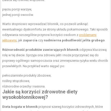
pięciu porcji warzyw,
jednej porcji owoców.
Warto stopniowo wprowadzać błonnik, co pozwoli uniknąć
ewentualnego dyskomfortu ze strony układu pokarmowego. Taki sposób
odżywiania szczególnie przynosi korzyści osobom z
problemami
jelitowymi
, jak
zaparcia
czy
nadmierna pobudliwość jelita grubego
.
Różnorodność produktów zawierających błonnik
odgrywa kluczową
rolę w tej diecie. Sprzyja ona zdrowiu jelit i może przyczyniać się do
poprawy ogólnego samopoczucia oraz zmniejszenia ryzyka wielu chorób
przewlekłych. Na przykład warto sięgać po:
pełnoziarniste produkty zbożowe,
rośliny strączkowe,
różnorodne orzechy i nasiona.
Jakie są korzyści zdrowotne diety
wysokobłonnikowej?
Dieta bogata w błonnik
przynosi szereg korzyści zdrowotnych, które