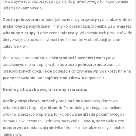
Te warzywa również przyczyniają się do prawidłowego funkcjonowania
układu pokarmowego.
Zboża pełnoziarniste
, takie jak
owies
czy
brązowy ryż
, a także
chleb
i
makarony
z pełnych ziaren, nie tylko dostarczają błonnika. Zawierają też
witaminy z grupy B
oraz cenne
minerały
. Włączenie tych produktów do
diety zwiększa uczucie sytości i może pomóc w stabilizacji poziomu
cukru we krwi.
Warto więc postarać się o
różnorodność owoców
i
warzyw
w
codziennym menu. Lepiej wybierać
zboża pełnoziarniste
zamiast
przetworzonych opcji. Takie podejście do żywienia wpływa korzystnie na
proces trawienia
oraz
ogólny stan zdrowia
organizmu.
Rośliny strączkowe, orzechy i nasiona
Rośliny strączkowe
,
orzechy
oraz
nasiona
stanowią kluczowe
składniki diety bogatej w
błonnik
. Te produkty, obfitujące w roślinne
włókna, znacząco wspierają funkcjonowanie układu pokarmowego i
pomagają w utrzymaniu zdrowej masy ciała.
Fasola
,
soczewica
czy
ciecierzyca
dostarczają nie tylko błonnika, ale także cennych białek i
minerałów.