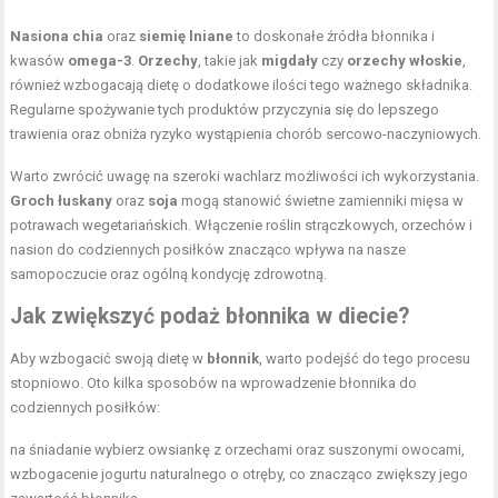
Nasiona chia
oraz
siemię lniane
to doskonałe źródła błonnika i
kwasów
omega-3
.
Orzechy
, takie jak
migdały
czy
orzechy włoskie
,
również wzbogacają dietę o dodatkowe ilości tego ważnego składnika.
Regularne spożywanie tych produktów przyczynia się do lepszego
trawienia oraz obniża ryzyko wystąpienia chorób sercowo-naczyniowych.
Warto zwrócić uwagę na szeroki wachlarz możliwości ich wykorzystania.
Groch łuskany
oraz
soja
mogą stanowić świetne zamienniki mięsa w
potrawach wegetariańskich. Włączenie roślin strączkowych, orzechów i
nasion do codziennych posiłków znacząco wpływa na nasze
samopoczucie oraz ogólną kondycję zdrowotną.
Jak zwiększyć podaż błonnika w diecie?
Aby wzbogacić swoją dietę w
błonnik
, warto podejść do tego procesu
stopniowo. Oto kilka sposobów na wprowadzenie błonnika do
codziennych posiłków:
na śniadanie wybierz owsiankę z orzechami oraz suszonymi owocami,
wzbogacenie jogurtu naturalnego o otręby, co znacząco zwiększy jego