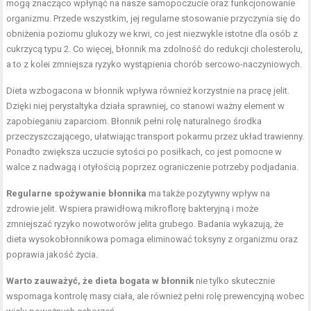
mogą znacząco wpłynąć na nasze samopoczucie oraz funkcjonowanie
organizmu. Przede wszystkim, jej regularne stosowanie przyczynia się do
obniżenia poziomu glukozy we krwi, co jest niezwykle istotne dla osób z
cukrzycą typu 2. Co więcej, błonnik ma zdolność do redukcji cholesterolu,
a to z kolei zmniejsza ryzyko wystąpienia chorób sercowo-naczyniowych.
Dieta wzbogacona w błonnik wpływa również korzystnie na pracę jelit.
Dzięki niej perystaltyka działa sprawniej, co stanowi ważny element w
zapobieganiu zaparciom. Błonnik pełni rolę naturalnego środka
przeczyszczającego, ułatwiając transport pokarmu przez układ trawienny.
Ponadto zwiększa uczucie sytości po posiłkach, co jest pomocne w
walce z nadwagą i otyłością poprzez ograniczenie potrzeby podjadania.
Regularne spożywanie błonnika
ma także pozytywny wpływ na
zdrowie jelit. Wspiera prawidłową mikroflorę bakteryjną i może
zmniejszać ryzyko nowotworów jelita grubego. Badania wykazują, że
dieta wysokobłonnikowa pomaga eliminować toksyny z organizmu oraz
poprawia jakość życia.
Warto zauważyć, że dieta bogata w błonnik
nie tylko skutecznie
wspomaga kontrolę masy ciała, ale również pełni rolę prewencyjną wobec