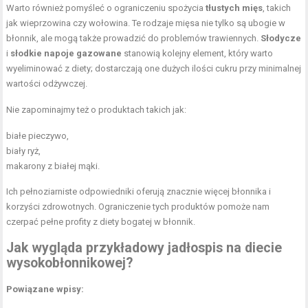
Warto również pomyśleć o ograniczeniu spożycia
tłustych mięs
, takich
jak wieprzowina czy wołowina. Te rodzaje mięsa nie tylko są ubogie w
błonnik, ale mogą także prowadzić do problemów trawiennych.
Słodycze
i
słodkie napoje gazowane
stanowią kolejny element, który warto
wyeliminować z diety; dostarczają one dużych ilości cukru przy minimalnej
wartości odżywczej.
Nie zapominajmy też o produktach takich jak:
białe pieczywo,
biały ryż,
makarony z białej mąki.
Ich pełnoziarniste odpowiedniki oferują znacznie więcej błonnika i
korzyści zdrowotnych. Ograniczenie tych produktów pomoże nam
czerpać pełne profity z diety bogatej w błonnik.
Jak wygląda
przykładowy jadłospis
na diecie
wysokobłonnikowej?
Powiązane wpisy: