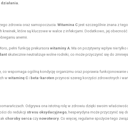
 działania.
zego zdrowia oraz samopoczucia.
Witamina C
jest szczególnie znana z tego
 krwinek, które są kluczowe w walce z infekcjami. Dodatkowo, jej obecność
obieganiu anemii.
oro, pełni funkcję prekursora
witaminy A
. Ma on pozytywny wpływ nie tylko
dant
skutecznie neutralizuje wolne rodniki, co może przyczynić się do zmniej
nie, co wspomaga ogólną kondycję organizmu oraz poprawia funkcjonowanie 
ych w
witaminę C
i
beta-karoten
przynosi szereg korzyści zdrowotnych i wart
w pomarańczach. Odgrywa ona istotną rolę w zdrowiu dzięki swoim właściwoś
ności do redukcji
stresu oksydacyjnego
, hesperydyna może przyczynić się d
jak
choroby serca
czy
nowotwory
. Co więcej, regularne spożycie tego zwią