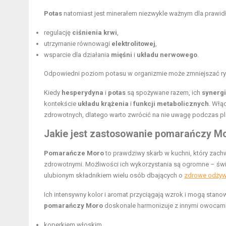
Potas
natomiast jest minerałem niezwykle ważnym dla prawid
regulację
ciśnienia krwi
,
utrzymanie równowagi
elektrolitowej
,
wsparcie dla działania
mięśni
i
układu nerwowego
.
Odpowiedni poziom potasu w organizmie może zmniejszać r
Kiedy
hesperydyna
i
potas
są spożywane razem, ich
synergi
kontekście
układu krążenia
i
funkcji metabolicznych
. Włą
zdrowotnych, dlatego warto zwrócić na nie uwagę podczas p
Jakie jest zastosowanie pomarańczy Mo
Pomarańcze Moro
to prawdziwy skarb w kuchni, który zachw
zdrowotnymi. Możliwości ich wykorzystania są ogromne – świe
ulubionym składnikiem wielu osób dbających o
zdrowe odżyw
Ich intensywny kolor i aromat przyciągają wzrok i mogą stan
pomarańczy Moro
doskonale harmonizuje z innymi owocami
koperkiem włoskim,