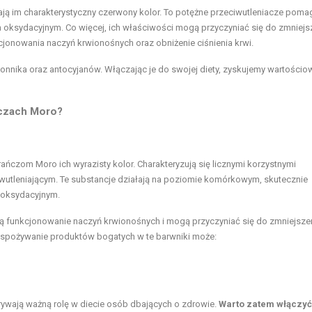
dają im charakterystyczny czerwony kolor. To potężne przeciwutleniacze poma
 oksydacyjnym. Co więcej, ich właściwości mogą przyczyniać się do zmniejs
onowania naczyń krwionośnych oraz obniżenie ciśnienia krwi.
łonnika oraz antocyjanów. Włączając je do swojej diety, zyskujemy wartościo
ńczach Moro?
rańczom Moro ich wyrazisty kolor. Charakteryzują się licznymi korzystnymi
wutleniającym. Te substancje działają na poziomie komórkowym, skutecznie
m oksydacyjnym.
ją funkcjonowanie naczyń krwionośnych i mogą przyczyniać się do zmniejsze
 spożywanie produktów bogatych w te barwniki może:
ywają ważną rolę w diecie osób dbających o zdrowie.
Warto zatem włączyć