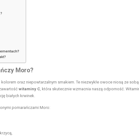
o?
?
plementach?
akt?
ańczy Moro?
kolorem oraz niepowtarzalnym smakiem. Te niezwykłe owoce niosą ze sobą
 zawartość
witaminy C
, która skutecznie wzmacnia naszą odporność. Witami
cję białych krwinek.
rwonymi pomarańczami Moro:
krzycą,