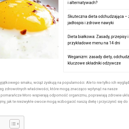
i alternatywach?
Skuteczna dieta odchudzająca – 
jadłospis i zdrowe nawyki
Dieta białkowa: Zasady, przepisy i
przykładowe menu na 14 dni
Weganizm: zasady diety, odchudz
kluczowe składniki odżywcze
ątkowego smaku, wciąż zyskują na popularności. Ale to nie tylko ich wyglą
reg zdrowotnych właściwości, które mogą znacząco wpłynąć na nasze
y, pomarańcze Moro wspierają odporność organizmu, poprawiają zdrowie ukł
my, jak te niezwykłe owoce mogą wzbogacić naszą dietę i przyczynić się do