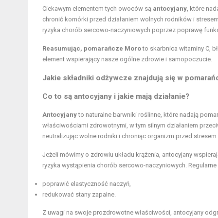
Ciekawym elementem tych owoców są
antocyjany
, które na
chronić komórki przed działaniem wolnych rodników i stresem
ryzyka chorób sercowo-naczyniowych poprzez poprawę funkcj
Reasumując, pomarańcze Moro
to skarbnica witaminy C, b
element wspierający nasze ogólne zdrowie i samopoczucie.
Jakie składniki odżywcze znajdują się w pomara
Co to są antocyjany i jakie mają działanie?
Antocyjany
to naturalne barwniki roślinne, które nadają poma
właściwościami zdrowotnymi, w tym silnym działaniem przeci
neutralizując wolne rodniki i chroniąc organizm przed strese
Jeżeli mówimy o zdrowiu układu krążenia, antocyjany wspiera
ryzyka wystąpienia chorób sercowo-naczyniowych. Regularne
poprawić elastyczność naczyń,
redukować stany zapalne.
Z uwagi na swoje prozdrowotne właściwości, antocyjany odgr