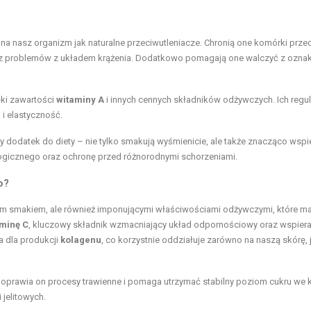
 nasz organizm jak naturalne przeciwutleniacze. Chronią one komórki prze
raz problemów z układem krążenia. Dodatkowo pomagają one walczyć z ozna
ęki zawartości
witaminy A
i innych cennych składników odżywczych. Ich regu
 i elastyczność.
 dodatek do diety – nie tylko smakują wyśmienicie, ale także znacząco wspi
gicznego oraz ochronę przed różnorodnymi schorzeniami.
o?
wym smakiem, ale również imponującymi właściwościami odżywczymi, które ma
minę C
, kluczowy składnik wzmacniający układ odpornościowy oraz wspiera
a dla produkcji
kolagenu
, co korzystnie oddziałuje zarówno na naszą skórę, j
oprawia on procesy trawienne i pomaga utrzymać stabilny poziom cukru we k
 jelitowych.