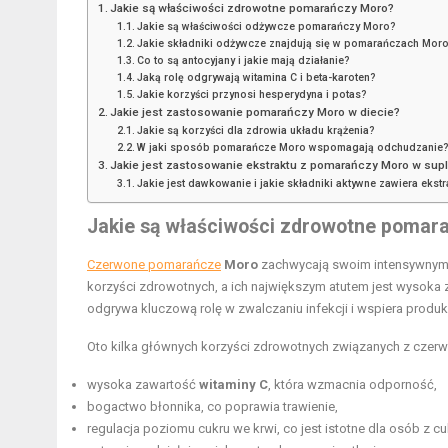
Jakie są właściwości zdrowotne pomarańczy Moro?
Jakie są właściwości odżywcze pomarańczy Moro?
Jakie składniki odżywcze znajdują się w pomarańczach Mor
Co to są antocyjany i jakie mają działanie?
Jaką rolę odgrywają witamina C i beta-karoten?
Jakie korzyści przynosi hesperydyna i potas?
Jakie jest zastosowanie pomarańczy Moro w diecie?
Jakie są korzyści dla zdrowia układu krążenia?
W jaki sposób pomarańcze Moro wspomagają odchudzanie
Jakie jest zastosowanie ekstraktu z pomarańczy Moro w su
Jakie jest dawkowanie i jakie składniki aktywne zawiera ekstr
Jakie są właściwości zdrowotne pomar
Czerwone pomarańcze
Moro
zachwycają swoim intensywnym 
korzyści zdrowotnych, a ich największym atutem jest wysoka
odgrywa kluczową rolę w zwalczaniu infekcji i wspiera produk
Oto kilka głównych korzyści zdrowotnych związanych z cze
wysoka zawartość
witaminy C
, która wzmacnia odporność,
bogactwo błonnika, co poprawia trawienie,
regulacja poziomu cukru we krwi, co jest istotne dla osób z cu