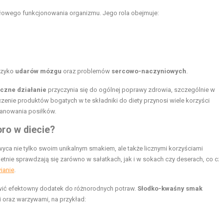
łowego funkcjonowania organizmu. Jego rola obejmuje:
yzyko
udarów mózgu
oraz problemów
sercowo-naczyniowych
.
czne działanie
przyczynia się do ogólnej poprawy zdrowia, szczególnie w
czenie produktów bogatych w te składniki do diety przynosi wiele korzyści
lanowania posiłków.
ro w diecie?
yca nie tylko swoim unikalnym smakiem, ale także licznymi korzyściami
tnie sprawdzają się zarówno w sałatkach, jak i w sokach czy deserach, co cz
ianie
.
owić efektowny dodatek do różnorodnych potraw.
Słodko-kwaśny smak
 oraz warzywami, na przykład: