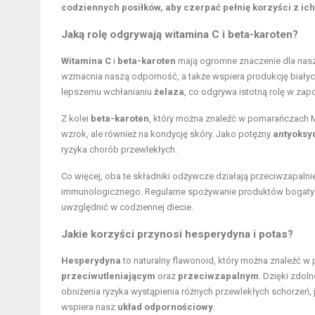
codziennych posiłków, aby czerpać pełnię korzyści z ich
Jaką rolę odgrywają witamina C i beta-karoten?
Witamina C
i
beta-karoten
mają ogromne znaczenie dla nas
wzmacnia naszą odporność, a także wspiera produkcję białych
lepszemu wchłanianiu
żelaza
, co odgrywa istotną rolę w zap
Z kolei
beta-karoten
, który można znaleźć w pomarańczach M
wzrok, ale również na kondycję skóry. Jako potężny
antyoksy
ryzyka chorób przewlekłych.
Co więcej, oba te składniki odżywcze działają przeciwzapal
immunologicznego. Regularne spożywanie produktów bogat
uwzględnić w codziennej diecie.
Jakie korzyści przynosi hesperydyna i potas?
Hesperydyna
to naturalny flawonoid, który można znaleźć 
przeciwutleniającym
oraz
przeciwzapalnym
. Dzięki zdol
obniżenia ryzyka wystąpienia różnych przewlekłych schorzeń, 
wspiera nasz
układ odpornościowy
.