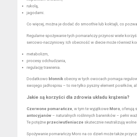
rukolą,
jagodami.
Co więcej, można je dodać do smoothie lub koktajli, co pozw
Regularne spożywanie tych pomarańczy przynosi wiele korzyśc
sercowo-naczyniowy. Ich obecność w diecie może również kor
metabolizm,
procesy odchudzania,
regulację trawienia.
Dodatkowo
błonnik
obecny w tych owocach pomaga regulować
swojego jadłospisu – to nie tylko pyszny element posiłków, 
Jakie są korzyści dla zdrowia układu krążenia?
Czerwone pomarańcze
, w tym te wyjątkowe
Moro
, oferują
antocyjanów
– naturalnych roślinnych barwników – pełni wa
Te potężne
przeciwutleniacze
skutecznie neutralizują wolne
Spożywanie pomarańczy Moro na co dzień może także przyczyn