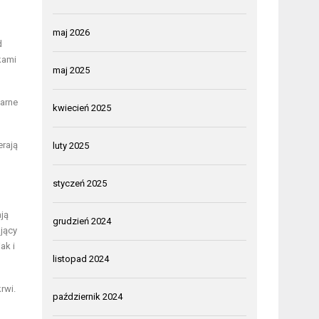
maj 2026
d
kami
maj 2025
larne
kwiecień 2025
erają
luty 2025
styczeń 2025
ją
grudzień 2024
jący
ak i
listopad 2024
rwi.
październik 2024