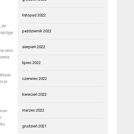
listopad 2022
, że
październik 2022
 sprzyja
sierpień 2022
 na nasz
szenia
lipiec 2022
układu
czerwiec 2022
o je
kwiecień 2022
marzec 2022
ciom
o
zku
grudzień 2021