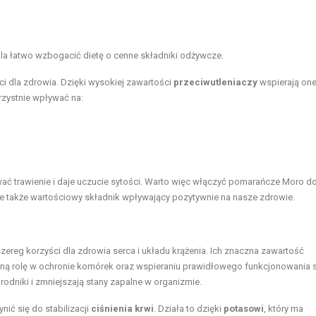
ala łatwo wzbogacić dietę o cenne składniki odżywcze.
i dla zdrowia. Dzięki wysokiej zawartości
przeciwutleniaczy
wspierają one
zystnie wpływać na:
 trawienie i daje uczucie sytości. Warto więc włączyć pomarańcze Moro d
ale także wartościowy składnik wpływający pozytywnie na nasze zdrowie.
 szereg korzyści dla zdrowia serca i układu krążenia. Ich znaczna zawartość
żną rolę w ochronie komórek oraz wspieraniu prawidłowego funkcjonowania s
 rodniki i zmniejszają stany zapalne w organizmie.
ić się do stabilizacji
ciśnienia krwi
. Działa to dzięki
potasowi
, który ma