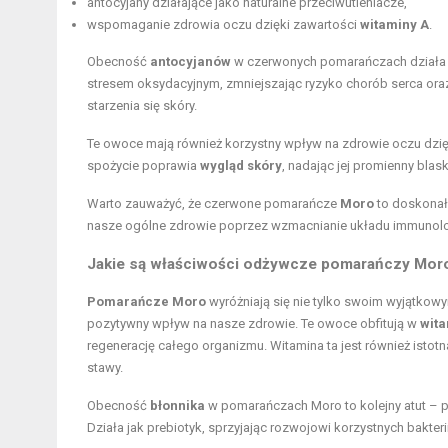
antocyjany działające jako naturalne przeciwutleniacze,
wspomaganie zdrowia oczu dzięki zawartości
witaminy A
.
Obecność
antocyjanów
w czerwonych pomarańczach działa na
stresem oksydacyjnym, zmniejszając ryzyko chorób serca o
starzenia się skóry.
Te owoce mają również korzystny wpływ na zdrowie oczu dzi
spożycie poprawia
wygląd skóry
, nadając jej promienny blask
Warto zauważyć, że czerwone pomarańcze
Moro
to doskonały
nasze ogólne zdrowie poprzez wzmacnianie układu immunolo
Jakie są właściwości odżywcze pomarańczy Mor
Pomarańcze Moro
wyróżniają się nie tylko swoim wyjątko
pozytywny wpływ na nasze zdrowie. Te owoce obfitują w
wita
regenerację całego organizmu. Witamina ta jest również istotn
stawy.
Obecność
błonnika
w pomarańczach Moro to kolejny atut – p
Działa jak prebiotyk, sprzyjając rozwojowi korzystnych bakterii