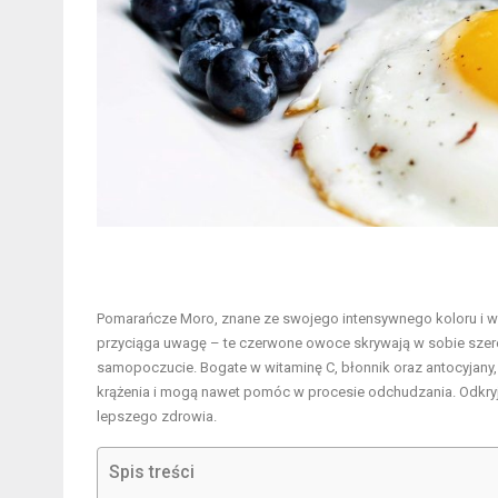
Pomarańcze Moro, znane ze swojego intensywnego koloru i wyj
przyciąga uwagę – te czerwone owoce skrywają w sobie sze
samopoczucie. Bogate w witaminę C, błonnik oraz antocyjan
krążenia i mogą nawet pomóc w procesie odchudzania. Odkryj
lepszego zdrowia.
Spis treści