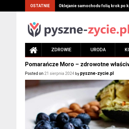
Skip
OSTATNIE
Oklejanie samochodu folią krok po kr
to
content
ZDROWIE
URODA
K
Pomarańcze Moro – zdrowotne właściwo
pyszne-zycie.pl
Posted on
21 sierpnia 2024
by