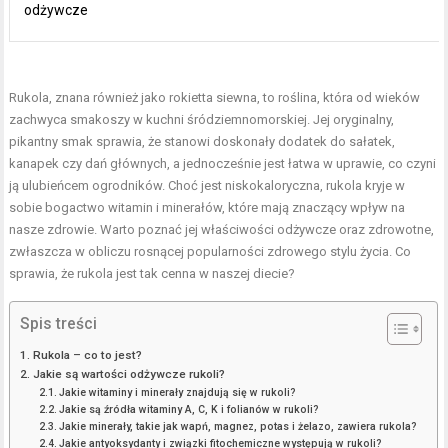
odżywcze
Rukola, znana również jako rokietta siewna, to roślina, która od wieków
zachwyca smakoszy w kuchni śródziemnomorskiej. Jej oryginalny,
pikantny smak sprawia, że stanowi doskonały dodatek do sałatek,
kanapek czy dań głównych, a jednocześnie jest łatwa w uprawie, co czyni
ją ulubieńcem ogrodników. Choć jest niskokaloryczna, rukola kryje w
sobie bogactwo witamin i minerałów, które mają znaczący wpływ na
nasze zdrowie. Warto poznać jej właściwości odżywcze oraz zdrowotne,
zwłaszcza w obliczu rosnącej popularności zdrowego stylu życia. Co
sprawia, że rukola jest tak cenna w naszej diecie?
Spis treści
Rukola – co to jest?
Jakie są wartości odżywcze rukoli?
Jakie witaminy i minerały znajdują się w rukoli?
Jakie są źródła witaminy A, C, K i folianów w rukoli?
Jakie minerały, takie jak wapń, magnez, potas i żelazo, zawiera rukola?
Jakie antyoksydanty i związki fitochemiczne występują w rukoli?