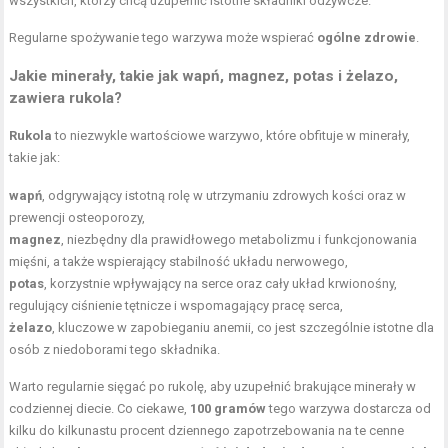
wszystkich, którzy chcą uzupełnić istotne składniki odżywcze.
Regularne spożywanie tego warzywa może wspierać
ogólne zdrowie
.
Jakie minerały, takie jak wapń, magnez, potas i żelazo,
zawiera rukola?
Rukola
to niezwykle wartościowe warzywo, które obfituje w minerały,
takie jak:
wapń
, odgrywający istotną rolę w utrzymaniu zdrowych kości oraz w
prewencji osteoporozy,
magnez
, niezbędny dla prawidłowego metabolizmu i funkcjonowania
mięśni, a także wspierający stabilność układu nerwowego,
potas
, korzystnie wpływający na serce oraz cały układ krwionośny,
regulujący ciśnienie tętnicze i wspomagający pracę serca,
żelazo
, kluczowe w zapobieganiu anemii, co jest szczególnie istotne dla
osób z niedoborami tego składnika.
Warto regularnie sięgać po rukolę, aby uzupełnić brakujące minerały w
codziennej diecie. Co ciekawe,
100 gramów
tego warzywa dostarcza od
kilku do kilkunastu procent dziennego zapotrzebowania na te cenne