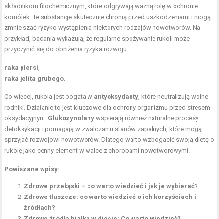
składnikom fitochemicznym, które odgrywają ważną rolę w ochronie
komórek. Te substancje skutecznie chronią przed uszkodzeniami i mogą
zmniejszać ryzyko wystąpienia niektórych rodzajów nowotworów. Na
przykład, badania wykazują, że regularne spożywanie rukoli może
przyczynić się do obniżenia ryzyka rozwoju:
raka piersi
,
raka jelita grubego
.
Co więcej, rukola jest bogata w
antyoksydanty
, które neutralizują wolne
rodniki. Działanie to jest kluczowe dla ochrony organizmu przed stresem
oksydacyjnym.
Glukozynolany
wspierają również naturalne procesy
detoksykacji i pomagają w zwalczaniu stanów zapalnych, które mogą
sprzyjać rozwojowi nowotworów. Dlatego warto wzbogacić swoją dietę o
rukolę jako cenny element w walce z chorobami nowotworowymi.
Powiązane wpisy:
Zdrowe przekąski – co warto wiedzieć i jak je wybierać?
Zdrowe tłuszcze: co warto wiedzieć o ich korzyściach i
źródłach?
Zdrowe źródła białka w diecie: Co warto wiedzieć?