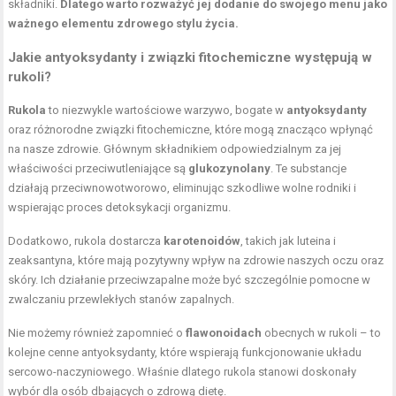
składniki.
Dlatego warto rozważyć jej dodanie do swojego menu jako
ważnego elementu zdrowego stylu życia.
Jakie antyoksydanty i związki fitochemiczne występują w
rukoli?
Rukola
to niezwykle wartościowe warzywo, bogate w
antyoksydanty
oraz różnorodne związki fitochemiczne, które mogą znacząco wpłynąć
na nasze zdrowie. Głównym składnikiem odpowiedzialnym za jej
właściwości przeciwutleniające są
glukozynolany
. Te substancje
działają przeciwnowotworowo, eliminując szkodliwe wolne rodniki i
wspierając proces detoksykacji organizmu.
Dodatkowo, rukola dostarcza
karotenoidów
, takich jak luteina i
zeaksantyna, które mają pozytywny wpływ na zdrowie naszych oczu oraz
skóry. Ich działanie przeciwzapalne może być szczególnie pomocne w
zwalczaniu przewlekłych stanów zapalnych.
Nie możemy również zapomnieć o
flawonoidach
obecnych w rukoli – to
kolejne cenne antyoksydanty, które wspierają funkcjonowanie układu
sercowo-naczyniowego. Właśnie dlatego rukola stanowi doskonały
wybór dla osób dbających o zdrową dietę.