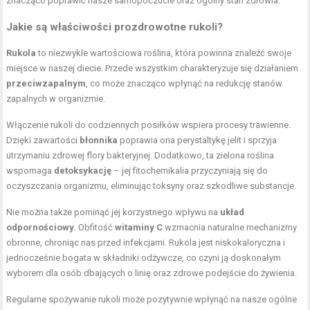
znacząco poprawić nasze samopoczucie oraz ogólny stan zdrowia.
Jakie są właściwości prozdrowotne rukoli?
Rukola
to niezwykle wartościowa roślina, która powinna znaleźć swoje
miejsce w naszej diecie. Przede wszystkim charakteryzuje się działaniem
przeciwzapalnym
, co może znacząco wpłynąć na redukcję stanów
zapalnych w organizmie.
Włączenie rukoli do codziennych posiłków wspiera procesy trawienne.
Dzięki zawartości
błonnika
poprawia ona perystaltykę jelit i sprzyja
utrzymaniu zdrowej flory bakteryjnej. Dodatkowo, ta zielona roślina
wspomaga
detoksykację
– jej fitochemikalia przyczyniają się do
oczyszczania organizmu, eliminując toksyny oraz szkodliwe substancje.
Nie można także pominąć jej korzystnego wpływu na
układ
odpornościowy
. Obfitość
witaminy C
wzmacnia naturalne mechanizmy
obronne, chroniąc nas przed infekcjami. Rukola jest niskokaloryczna i
jednocześnie bogata w składniki odżywcze, co czyni ją doskonałym
wyborem dla osób dbających o linię oraz zdrowe podejście do żywienia.
Regularne spożywanie rukoli może pozytywnie wpłynąć na nasze ogólne