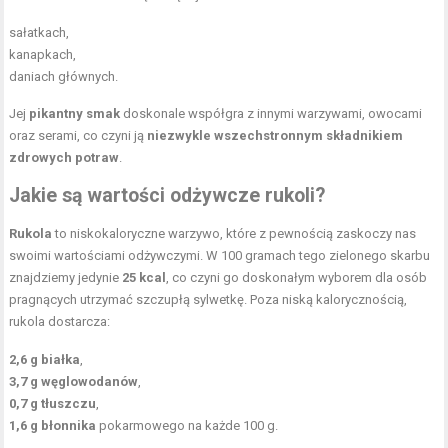
sałatkach,
kanapkach,
daniach głównych.
Jej
pikantny smak
doskonale współgra z innymi warzywami, owocami
oraz serami, co czyni ją
niezwykle wszechstronnym składnikiem
zdrowych potraw
.
Jakie są wartości odżywcze rukoli?
Rukola
to niskokaloryczne warzywo, które z pewnością zaskoczy nas
swoimi wartościami odżywczymi. W 100 gramach tego zielonego skarbu
znajdziemy jedynie
25 kcal
, co czyni go doskonałym wyborem dla osób
pragnących utrzymać szczupłą sylwetkę. Poza niską kalorycznością,
rukola dostarcza:
2,6 g białka
,
3,7 g węglowodanów
,
0,7 g tłuszczu
,
1,6 g błonnika
pokarmowego na każde 100 g.