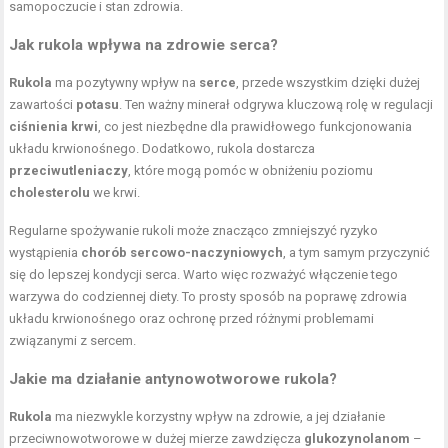
samopoczucie i stan zdrowia.
Jak rukola wpływa na zdrowie serca?
Rukola
ma pozytywny wpływ na
serce
, przede wszystkim dzięki dużej
zawartości
potasu
. Ten ważny minerał odgrywa kluczową rolę w regulacji
ciśnienia krwi
, co jest niezbędne dla prawidłowego funkcjonowania
układu krwionośnego. Dodatkowo, rukola dostarcza
przeciwutleniaczy
, które mogą pomóc w obniżeniu poziomu
cholesterolu
we krwi.
Regularne spożywanie rukoli może znacząco zmniejszyć ryzyko
wystąpienia
chorób sercowo-naczyniowych
, a tym samym przyczynić
się do lepszej kondycji serca. Warto więc rozważyć włączenie tego
warzywa do codziennej diety. To prosty sposób na poprawę zdrowia
układu krwionośnego oraz ochronę przed różnymi problemami
związanymi z sercem.
Jakie ma działanie antynowotworowe rukola?
Rukola
ma niezwykle korzystny wpływ na zdrowie, a jej działanie
przeciwnowotworowe w dużej mierze zawdzięcza
glukozynolanom
–