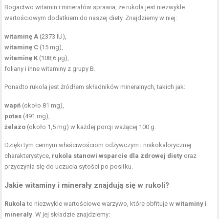
Bogactwo witamin i minerałów sprawia, że rukola jest niezwykle
wartościowym dodatkiem do naszej diety. Znajdziemy w niej:
witaminę A
(2373 IU),
witaminę C
(15 mg),
witaminę K
(108,6 µg),
foliany i inne
witaminy z grupy B
.
Ponadto rukola jest źródłem składników mineralnych, takich jak:
wapń
(około 81 mg),
potas
(491 mg),
żelazo
(około 1,5 mg) w każdej porcji ważącej 100 g.
Dzięki tym cennym właściwościom odżywczym i niskokalorycznej
charakterystyce,
rukola stanowi wsparcie dla zdrowej diety
oraz
przyczynia się do uczucia sytości po posiłku.
Jakie witaminy i minerały znajdują się w rukoli?
Rukola
to niezwykle wartościowe warzywo, które obfituje w
witaminy
i
minerały
. W jej składzie znajdziemy: