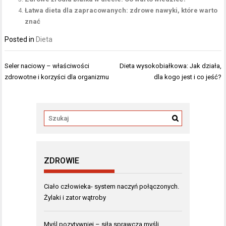
Łatwa dieta dla zapracowanych: zdrowe nawyki, które warto
znać
Posted in
Dieta
Nawigacja
Seler naciowy – właściwości
Dieta wysokobiałkowa: Jak działa,
wpisu
zdrowotne i korzyści dla organizmu
dla kogo jest i co jeść?
ZDROWIE
Ciało człowieka- system naczyń połączonych.
Żylaki i zator wątroby
Myśl pozytywniej – siła sprawcza myśli