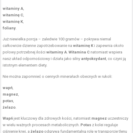
witaminy A
,
witaminę C
,
witaminę K
,
foliany
.
Już niewielka porcja – zaledwie 100 gramów – pokrywa niemal
całkowicie dzienne zapotrzebowanie na
witaminę K
i zapewnia około
połowy potrzebnej ilości
witaminy A
.
Witamina C
natomiast wspiera
nasz układ odpornościowy i działa jako silny
antyoksydant
, co czyni ją
istotnym elementem diety.
Nie można zapomnieć o cennych minerałach obecnych w rukoli:
wapń
,
magnez
,
potas
,
żelazo
.
Wapń
jest kluczowy dla zdrowych kości, natomiast
magnez
uczestniczy
w wielu ważnych procesach metabolicznych.
Potas
z kolei reguluje
ciśnienie krwi, a
żelazo
odgrywa fundamentalną rolę w transporcie tlenu