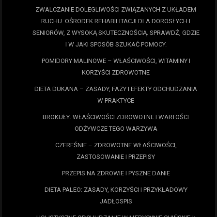
ZWALCZANIE DOLEGLIWOŚCI ZWIĄZANYCH Z UKŁADEM
RUCHU. OŚRODEK REHABILITACJI DLA DOROSŁYCH I
SENIORÓW, Z WYSOKĄ SKUTECZNOŚCIĄ. SPRAWDŹ, GDZIE
I W JAKI SPOSÓB SZUKAĆ POMOCY.
POMIDORY MALINOWE – WŁAŚCIWOŚCI, WITAMINY I
KORZYŚCI ZDROWOTNE
DIETA DUKANA – ZASADY, FAZY I EFEKTY ODCHUDZANIA
W PRAKTYCE
BROKUŁY: WŁAŚCIWOŚCI ZDROWOTNE I WARTOŚCI
ODŻYWCZE TEGO WARZYWA
CZEREŚNIE – ZDROWOTNE WŁAŚCIWOŚCI,
ZASTOSOWANIE I PRZEPISY
PRZEPIS NA ZDROWIE I PYSZNE DANIE
DIETA PALEO: ZASADY, KORZYŚCI I PRZYKŁADOWY
JADŁOSPIS