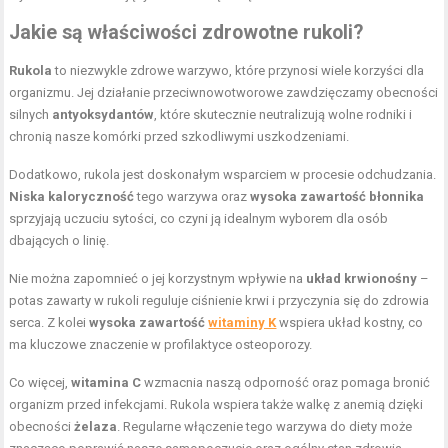
Jakie są właściwości zdrowotne rukoli?
Rukola
to niezwykle zdrowe warzywo, które przynosi wiele korzyści dla
organizmu. Jej działanie przeciwnowotworowe zawdzięczamy obecności
silnych
antyoksydantów
, które skutecznie neutralizują wolne rodniki i
chronią nasze komórki przed szkodliwymi uszkodzeniami.
Dodatkowo, rukola jest doskonałym wsparciem w procesie odchudzania.
Niska kaloryczność
tego warzywa oraz
wysoka zawartość błonnika
sprzyjają uczuciu sytości, co czyni ją idealnym wyborem dla osób
dbających o linię.
Nie można zapomnieć o jej korzystnym wpływie na
układ krwionośny
–
potas zawarty w rukoli reguluje ciśnienie krwi i przyczynia się do zdrowia
serca. Z kolei
wysoka zawartość
witaminy K
wspiera układ kostny, co
ma kluczowe znaczenie w profilaktyce osteoporozy.
Co więcej,
witamina C
wzmacnia naszą odporność oraz pomaga bronić
organizm przed infekcjami. Rukola wspiera także walkę z anemią dzięki
obecności
żelaza
. Regularne włączenie tego warzywa do diety może