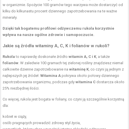
w organizmie. Spożycie 100 gramów tego warzywa może dostarczyć od
kilku do kilkunastu procent dziennego zapotrzebowania na te ważne
minerały.
Dzięki tak bogatemu profilowi odżywczemu rukola korzystnie
wpływa na nasze ogólne zdrowie i samopoczucie.
Jakie są źródła witaminy A, C, K i folianów w rukoli?
Rukola
to naprawdę doskonałe źródło
witamin A, C i K
, a także
folianów
. W zaledwie 100 gramach tej zielonej rośliny znajdziesz niemal
całkowite dzienne zapotrzebowanie na
witaminę K
, co czyni ją jednym z
najlepszych jej źródeł.
Witamina A
pokrywa około połowy dziennego
zapotrzebowania organizmu, podczas gdy
witamina C
dostarcza około
25% niezbędnej ilości.
Co więcej, rukola jest bogata w foliany, co czyni ją szczególnie korzystną
dla:
kobiet w ciąży,
osób pragnących prowadzić zdrowy styl życia,