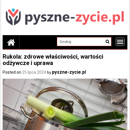
Skip
to
content
Rukola: zdrowe właściwości, wartości
odżywcze i uprawa
pyszne-zycie.pl
Posted on
25 lipca 2024
by