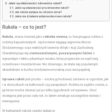
Jakie są właściwości zdrowotne rukoli?
Jakie są właściwości prozdrowotne rukoli?
Jak rukola wpływa na zdrowie serca?
Jakie ma działanie antynowotworowe rukola?
Rukola – co to jest?
Rukola
, znana również jako
rokietta siewna
, to fascynująca roślina z
rodziny kapustowatych. Jej korzenie sięgają regionów Morza
Śródziemnego oraz niektórych terenów Afryki i Azji Zachodniej.
Charakteryzuje się
ciemnozielonymi, poszarpanymi liśćmi
o
wyrazistym i lekko pikantnym smaku, który przywodzi na myśl nuty
orzechowe i musztardowe. Nic dziwnego, że stała się popularnym
składnikiem w kuchni śródziemnomorskiej oraz europejskiej.
Uprawa rukoli
jest prosta – można ją hodować zarówno w ogrodzie, jak
i w doniczkach na balkonach czy parapetach. Roślina ta szybko rośnie, a
jej liście można zbierać już po kilku tygodniach od wysiewu. Choć
dostępna jest przez cały rok, to latem smakuje szczególnie świeżo i
intensywnie.
W kulinariach rukola często ląduje w: