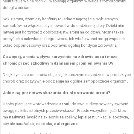
neutralizują wolne rodniki i wspierają organizm w walce z różnorodnymi
dolegliwościami.
Sok z aronii, dżem czy konfitury to jedne z najczęściej wybieranych
sposobów na włączenie tych owoców do codziennej diety. Dzięki nim
łatwiej jest korzystać z dobrodziejstw aronii na co dzień. Można także
pomyśleć o nalewkach z tego owocu; ich właściwości mogą wspierać
układ odpornościowy oraz poprawić ogólną kondycję zdrowotną.
Co więcej, aronia wpływa korzystnie na zdrowie oczu i może
chronić przed szkodliwym działaniem promieniowania UV.
Dzięki tym zaletom aronia staje się skutecznym narzędziem w profilaktyce
chorób oraz pozytywnie oddziałuje na ogólne samopoczucie organizmu.
Jakie są przeciwwskazania do stosowania aronii?
Osoby planujące wprowadzenie
aronii
do swojej diety powinny zwrócić
uwagę na kilka istotnych przeciwwskazań. Przede wszystkim, jeśli ktoś
ma
nadwrażliwość
na składniki tej rośliny, lepiej jest unikać jej spożycia,
aby nie narażać się na
reakcje alergiczne
.