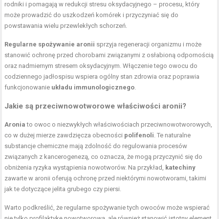
rodniki i pomagają w redukcji stresu oksydacyjnego – procesu, który
może prowadzić do uszkodzeń komórek i przyczyniać się do
powstawania wielu przewlekłych schorzeń.
Regularne spożywanie aronii
sprzyja regeneracji organizmu i może
stanowić ochronę przed chorobami związanymi z osłabioną odpornością
oraz nadmiernym stresem oksydacyjnym. Włączenie tego owocu do
codziennego jadłospisu wspiera ogólny stan zdrowia oraz poprawia
funkcjonowanie
układu immunologicznego
.
Jakie są przeciwnowotworowe właściwości aronii?
Aronia
to owoc o niezwykłych właściwościach przeciwnowotworowych,
co w dużej mierze zawdzięcza obecności
polifenoli
. Te naturalne
substancje chemiczne mają zdolność do regulowania procesów
związanych z kancerogenezą, co oznacza, że mogą przyczynić się do
obniżenia ryzyka wystąpienia nowotworów. Na przykład,
katechiny
zawarte w aronii oferują ochronę przed niektórymi nowotworami, takimi
jak te dotyczące jelita grubego czy piersi.
Warto podkreślić, że regularne spożywanie tych owoców może wspierać
nie tylko profilaktykę nowotworową, ale również stanowić istotny element