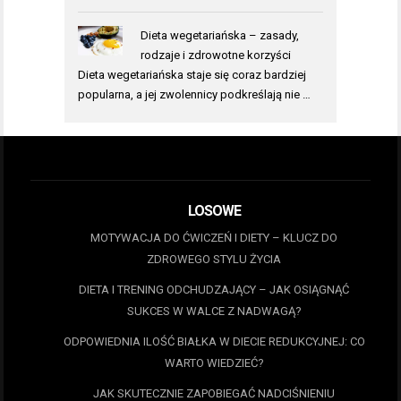
Dieta wegetariańska – zasady,
rodzaje i zdrowotne korzyści
Dieta wegetariańska staje się coraz bardziej
popularna, a jej zwolennicy podkreślają nie …
LOSOWE
MOTYWACJA DO ĆWICZEŃ I DIETY – KLUCZ DO
ZDROWEGO STYLU ŻYCIA
DIETA I TRENING ODCHUDZAJĄCY – JAK OSIĄGNĄĆ
SUKCES W WALCE Z NADWAGĄ?
ODPOWIEDNIA ILOŚĆ BIAŁKA W DIECIE REDUKCYJNEJ: CO
WARTO WIEDZIEĆ?
JAK SKUTECZNIE ZAPOBIEGAĆ NADCIŚNIENIU