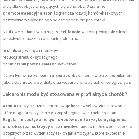
diety dla osób już zmagających się z chorobą.
Działanie
chemoprewencyjne aronii
ogranicza rozwój komórek rakowych i
pozytywnie wpływa na ogólne samopoczucie pacjentów.
Naukowe badania wskazują, że
polifenole
w aronii pełnią rolę silnych
przeciwutleniaczy. Ich działanie polega na:
neutralizacji wolnych rodników,
redukcji stresu oksydacyjnego,
ograniczaniu powstawania nowotworów.
Dzięki tym właściwościom
aronia
zdobywa coraz większą popularność
jako składnik zdrowej diety oraz wsparcia w terapiach onkologicznych.
Jak aronia może być stosowana w profilaktyce chorób?
Aronia
cieszy się uznaniem za swoje liczne właściwości zdrowotne,
które mogą przyczynić się do zapobiegania wielu schorzeniom.
Regularne spożywanie tych owoców obniża ryzyko wystąpienia
chorób serca, cukrzycy oraz nowotworów.
To małe owoce są pełne
potężnych przeciwutleniaczy, takich jak antocyjany, które skutecznie