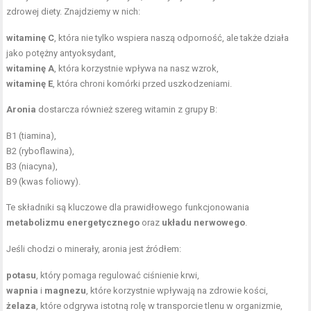
zdrowej diety. Znajdziemy w nich:
witaminę C
, która nie tylko wspiera naszą odporność, ale także działa
jako potężny antyoksydant,
witaminę A
, która korzystnie wpływa na nasz wzrok,
witaminę E
, która chroni komórki przed uszkodzeniami.
Aronia
dostarcza również szereg witamin z grupy B:
B1 (tiamina),
B2 (ryboflawina),
B3 (niacyna),
B9 (kwas foliowy).
Te składniki są kluczowe dla prawidłowego funkcjonowania
metabolizmu energetycznego
oraz
układu nerwowego
.
Jeśli chodzi o minerały, aronia jest źródłem:
potasu
, który pomaga regulować ciśnienie krwi,
wapnia
i
magnezu
, które korzystnie wpływają na zdrowie kości,
żelaza
, które odgrywa istotną rolę w transporcie tlenu w organizmie,