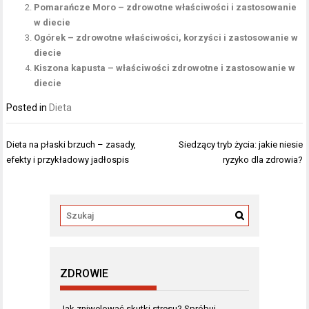
Pomarańcze Moro – zdrowotne właściwości i zastosowanie
w diecie
Ogórek – zdrowotne właściwości, korzyści i zastosowanie w
diecie
Kiszona kapusta – właściwości zdrowotne i zastosowanie w
diecie
Posted in
Dieta
Nawigacja
Dieta na płaski brzuch – zasady,
Siedzący tryb życia: jakie niesie
wpisu
efekty i przykładowy jadłospis
ryzyko dla zdrowia?
ZDROWIE
Jak zniwelować skutki stresu? Spróbuj