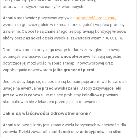
poprawia elastyczność naczyń krwionośnych.
Aronia
ma również pozytywny wpływ na
odporność organizmu
,
wzmacnia go szczególnie w okresach przeziębień i wspiera procesy
trawienne. Owoce te są znane z tego, że poprawiają kondycję
włosów
,
skóry
oraz
paznokci
dzięki wysokiej zawartości witamin
A
,
C
,
E
i
K
.
Dodatkowo aronia przyciąga uwagę badaczy ze względu na swoje
potencjalne właściwości
przeciwnowotworowe
. Istnieją sugestie
dotyczące jej możliwości wsparcia terapii nowotworowej oraz
zapobiegania nowotworom
jelita grubego
i
piersi
.
Jednak decydując się na codzienną konsumpcję aronii, warto zwrócić
uwagę na ewentualne
przeciwwskazania
. Osoby zażywające
leki
przeciwzakrzepowe
lub mające problemy
żołądkowe
powinny
skonsultować się z lekarzem przed jej zastosowaniem.
Jakie są właściwości zdrowotne aronii?
Aronia
to owoc, który jest znany z wielu korzystnych właściwości dla
zdrowia. Dzięki zawartości
polifenoli
oraz
antocyjanów
, ma silne