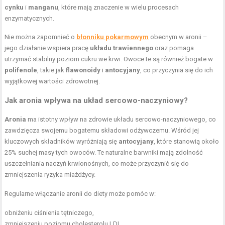
cynku
i
manganu
, które mają znaczenie w wielu procesach
enzymatycznych.
Nie można zapomnieć o
błonniku pokarmowym
obecnym w aronii –
jego działanie wspiera pracę
układu trawiennego
oraz pomaga
utrzymać stabilny poziom cukru we krwi. Owoce te są również bogate w
polifenole
, takie jak
flawonoidy
i
antocyjany
, co przyczynia się do ich
wyjątkowej wartości zdrowotnej.
Jak aronia wpływa na układ sercowo-naczyniowy?
Aronia
ma istotny wpływ na zdrowie układu sercowo-naczyniowego, co
zawdzięcza swojemu bogatemu składowi odżywczemu. Wśród jej
kluczowych składników wyróżniają się
antocyjany
, które stanowią około
25% suchej masy tych owoców. Te naturalne barwniki mają zdolność
uszczelniania naczyń krwionośnych, co może przyczynić się do
zmniejszenia ryzyka miażdżycy.
Regularne włączanie aronii do diety może pomóc w:
obniżeniu ciśnienia tętniczego,
zmniejszeniu poziomu cholesterolu LDL,