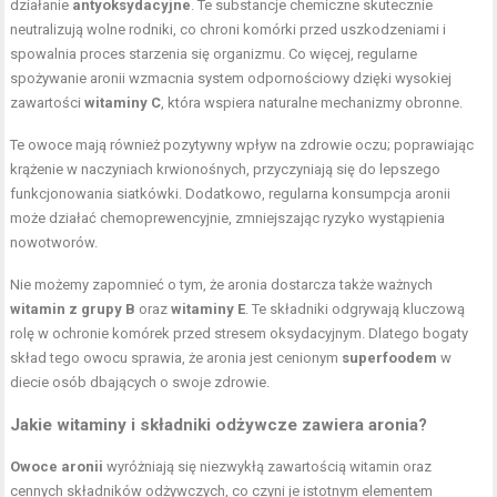
działanie
antyoksydacyjne
. Te substancje chemiczne skutecznie
neutralizują wolne rodniki, co chroni komórki przed uszkodzeniami i
spowalnia proces starzenia się organizmu. Co więcej, regularne
spożywanie aronii wzmacnia system odpornościowy dzięki wysokiej
zawartości
witaminy C
, która wspiera naturalne mechanizmy obronne.
Te owoce mają również pozytywny wpływ na zdrowie oczu; poprawiając
krążenie w naczyniach krwionośnych, przyczyniają się do lepszego
funkcjonowania siatkówki. Dodatkowo, regularna konsumpcja aronii
może działać chemoprewencyjnie, zmniejszając ryzyko wystąpienia
nowotworów.
Nie możemy zapomnieć o tym, że aronia dostarcza także ważnych
witamin z grupy B
oraz
witaminy E
. Te składniki odgrywają kluczową
rolę w ochronie komórek przed stresem oksydacyjnym. Dlatego bogaty
skład tego owocu sprawia, że aronia jest cenionym
superfoodem
w
diecie osób dbających o swoje zdrowie.
Jakie witaminy i składniki odżywcze zawiera aronia?
Owoce aronii
wyróżniają się niezwykłą zawartością witamin oraz
cennych składników odżywczych, co czyni je istotnym elementem