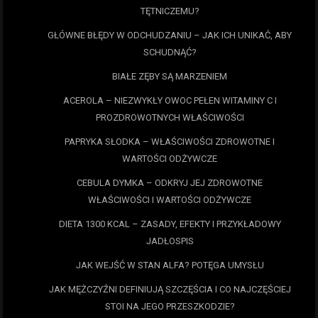
TĘTNICZEMU?
GŁÓWNE BŁĘDY W ODCHUDZANIU – JAK ICH UNIKAĆ, ABY
SCHUDNĄĆ?
BIAŁE ZĘBY SĄ MARZENIEM
ACEROLA – NIEZWYKŁY OWOC PEŁEN WITAMINY C I
PROZDROWOTNYCH WŁAŚCIWOŚCI
PAPRYKA SŁODKA – WŁAŚCIWOŚCI ZDROWOTNE I
WARTOŚCI ODŻYWCZE
CEBULA DYMKA – ODKRYJ JEJ ZDROWOTNE
WŁAŚCIWOŚCI I WARTOŚCI ODŻYWCZE
DIETA 1300 KCAL – ZASADY, EFEKTY I PRZYKŁADOWY
JADŁOSPIS
JAK WEJŚĆ W STAN ALFA? POTĘGA UMYSŁU
JAK MĘŻCZYŹNI DEFINIUJĄ SZCZĘŚCIA I CO NAJCZĘŚCIEJ
STOI NA JEGO PRZESZKODZIE?