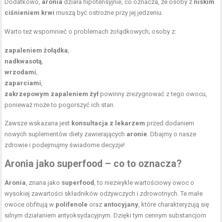
Dodatkowo,
aronia
działa hipotensyjnie, co oznacza, że osoby z
niskim
ciśnieniem krwi
muszą być ostrożne przy jej jedzeniu.
Warto też wspomnieć o problemach żołądkowych; osoby z:
zapaleniem żołądka
,
nadkwasotą
,
wrzodami
,
zaparciami
,
zakrzepowym zapaleniem żył
powinny zrezygnować z tego owocu,
ponieważ może to pogorszyć ich stan.
Zawsze wskazana jest
konsultacja z lekarzem
przed dodaniem
nowych suplementów diety zawierających
aronie
. Dbajmy o nasze
zdrowie i podejmujmy świadome decyzje!
Aronia jako superfood – co to oznacza?
Aronia
, znana jako
superfood
, to niezwykle wartościowy owoc o
wysokiej zawartości składników odżywczych i zdrowotnych. Te małe
owoce obfitują w
polifenole
oraz
antocyjany
, które charakteryzują się
silnym działaniem antyoksydacyjnym. Dzięki tym cennym substancjom