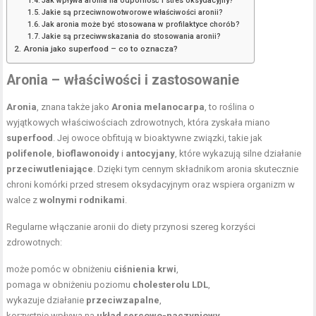
Jak wpływa aronia na odporność i stres oksydacyjny?
Jakie są przeciwnowotworowe właściwości aronii?
Jak aronia może być stosowana w profilaktyce chorób?
Jakie są przeciwwskazania do stosowania aronii?
Aronia jako superfood – co to oznacza?
Aronia – właściwości i zastosowanie
Aronia
, znana także jako
Aronia melanocarpa
, to roślina o
wyjątkowych właściwościach zdrowotnych, która zyskała miano
superfood
. Jej owoce obfitują w bioaktywne związki, takie jak
polifenole
,
bioflawonoidy
i
antocyjany
, które wykazują silne działanie
przeciwutleniające
. Dzięki tym cennym składnikom aronia skutecznie
chroni komórki przed stresem oksydacyjnym oraz wspiera organizm w
walce z
wolnymi rodnikami
.
Regularne włączanie aronii do diety przynosi szereg korzyści
zdrowotnych:
może pomóc w obniżeniu
ciśnienia krwi
,
pomaga w obniżeniu poziomu
cholesterolu LDL
,
wykazuje działanie
przeciwzapalne
,
korzystnie wpływa na
układ sercowo-naczyniowy
,