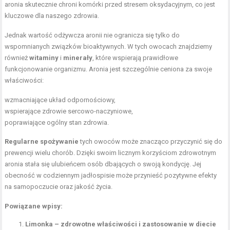
aronia skutecznie chroni komórki przed stresem oksydacyjnym, co jest
kluczowe dla naszego zdrowia.
Jednak wartość odżywcza aronii nie ogranicza się tylko do
wspomnianych związków bioaktywnych. W tych owocach znajdziemy
również
witaminy
i
minerały
, które wspierają prawidłowe
funkcjonowanie organizmu. Aronia jest szczególnie ceniona za swoje
właściwości:
wzmacniające układ odpornościowy,
wspierające zdrowie sercowo-naczyniowe,
poprawiające ogólny stan zdrowia.
Regularne spożywanie
tych owoców może znacząco przyczynić się do
prewencji wielu chorób. Dzięki swoim licznym korzyściom zdrowotnym
aronia stała się ulubieńcem osób dbających o swoją kondycję. Jej
obecność w codziennym jadłospisie może przynieść pozytywne efekty
na samopoczucie oraz jakość życia.
Powiązane wpisy:
Limonka – zdrowotne właściwości i zastosowanie w diecie