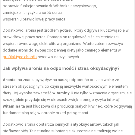
poprawie funkcjonowania śródbłonka naczyniowego,
zmniejszeniu ryzyka chorób serca,
wspieraniu prawidłowej pracy serca.
Dodatkowo, aronia jest źródłem
potasu
, który odgrywa kluczową rolę w
prawidłowej pracy serca. Pomaga on regulować ciśnienie tętnicze i
wspiera równowagę elektrolitową organizmu. Warto zatem rozważyć
dodanie aronii do swojej codziennej diety jako cennego elementu w
profilaktyce chorób
sercowo-naczyniowych.
Jak wpływa aronia na odporność i stres oksydacyjny?
Aronia
ma znaczący wpływ na naszą odporność oraz na walkę ze
stresem oksydacyjnym, co czyni ją niezwykle wartościowym elementem
diety. Jej wysoka zawartość
witaminy C
nie tylko wzmacnia organizm, ale
szczególnie przydaje się w okresach zwiększonego ryzyka infekcji.
Witamina ta
jest kluczowa dla produkcji białych krwinek, które odgrywają
fundamentalną rolę w obronie przed patogenami.
Dodatkowo aronia dostarcza cennych
antyoksydantów
, takich jak
bioflawonoidy. Te naturalne substancje skutecznie neutralizują wolne