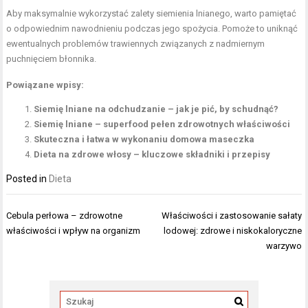
Aby maksymalnie wykorzystać zalety siemienia lnianego, warto pamiętać
o odpowiednim nawodnieniu podczas jego spożycia. Pomoże to uniknąć
ewentualnych problemów trawiennych związanych z nadmiernym
puchnięciem błonnika.
Powiązane wpisy:
Siemię lniane na odchudzanie – jak je pić, by schudnąć?
Siemię lniane – superfood pełen zdrowotnych właściwości
Skuteczna i łatwa w wykonaniu domowa maseczka
Dieta na zdrowe włosy – kluczowe składniki i przepisy
Posted in
Dieta
Nawigacja
Cebula perłowa – zdrowotne
Właściwości i zastosowanie sałaty
wpisu
właściwości i wpływ na organizm
lodowej: zdrowe i niskokaloryczne
warzywo