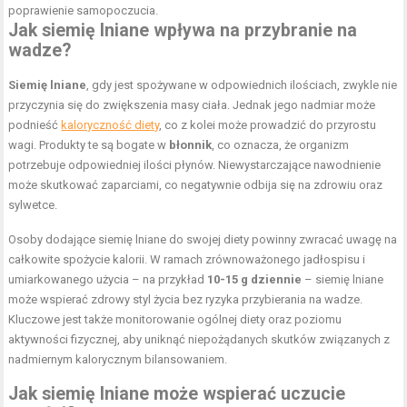
poprawienie samopoczucia.
Jak siemię lniane wpływa na przybranie na
wadze?
Siemię lniane
, gdy jest spożywane w odpowiednich ilościach, zwykle nie
przyczynia się do zwiększenia masy ciała. Jednak jego nadmiar może
podnieść
kaloryczność diety
, co z kolei może prowadzić do przyrostu
wagi. Produkty te są bogate w
błonnik
, co oznacza, że organizm
potrzebuje odpowiedniej ilości płynów. Niewystarczające nawodnienie
może skutkować zaparciami, co negatywnie odbija się na zdrowiu oraz
sylwetce.
Osoby dodające siemię lniane do swojej diety powinny zwracać uwagę na
całkowite spożycie kalorii. W ramach zrównoważonego jadłospisu i
umiarkowanego użycia – na przykład
10-15 g dziennie
– siemię lniane
może wspierać zdrowy styl życia bez ryzyka przybierania na wadze.
Kluczowe jest także monitorowanie ogólnej diety oraz poziomu
aktywności fizycznej, aby uniknąć niepożądanych skutków związanych z
nadmiernym kalorycznym bilansowaniem.
Jak siemię lniane może wspierać uczucie