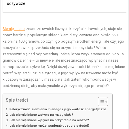
odżywcze
Siemię lniane
, znane ze swoich licznych korzyści zdrowotnych, staje się
coraz bardziej popularnym składnikiem diety. Zawiera ono około 550
kalorii na 100 gramów, co czyni go bogatym źródłem energii, ale czy jego
spożycie zawsze przekłada się na przyrost masy ciała? Warto
zastanowić się nad odpowiednią ilością, która zwykle wynosi od 5 do 15
gramów dziennie – to niewiele, ale może znacząco wpłynąć na nasze
samopoczucie i sylwetkę. Dzięki dużej zawartości błonnika, siemię lniane
potrafi wspierać uczucie sytości, a jego wpływ na trawienie może być
kluczowy w zarządzaniu masą ciała. Jak zatem wkomponować je w
codzienną dietę, aby maksymalnie wykorzystać jego potencjał?
Spis treści
Kaloryczność siemienia lnianego i jego wartość energetyczna
Jak siemię lniane wpływa na masę ciała?
Jak siemię lniane wpływa na przybranie na wadze?
Jak siemię lniane może wspierać uczucie sytości?