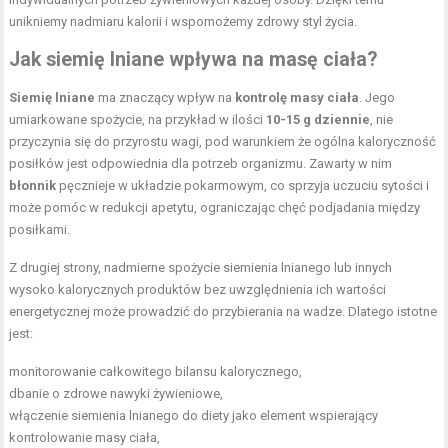
unikniemy nadmiaru kalorii i wspomożemy zdrowy styl życia.
Jak siemię lniane wpływa na masę ciała?
Siemię lniane
ma znaczący wpływ na
kontrolę masy ciała
. Jego
umiarkowane spożycie, na przykład w ilości
10-15 g dziennie
, nie
przyczynia się do przyrostu wagi, pod warunkiem że ogólna kaloryczność
posiłków jest odpowiednia dla potrzeb organizmu. Zawarty w nim
błonnik
pęcznieje w układzie pokarmowym, co sprzyja uczuciu sytości i
może pomóc w redukcji apetytu, ograniczając chęć podjadania między
posiłkami.
Z drugiej strony, nadmierne spożycie siemienia lnianego lub innych
wysoko kalorycznych produktów bez uwzględnienia ich wartości
energetycznej może prowadzić do przybierania na wadze. Dlatego istotne
jest:
monitorowanie całkowitego bilansu kalorycznego,
dbanie o zdrowe nawyki żywieniowe,
włączenie siemienia lnianego do diety jako element wspierający
kontrolowanie masy ciała,