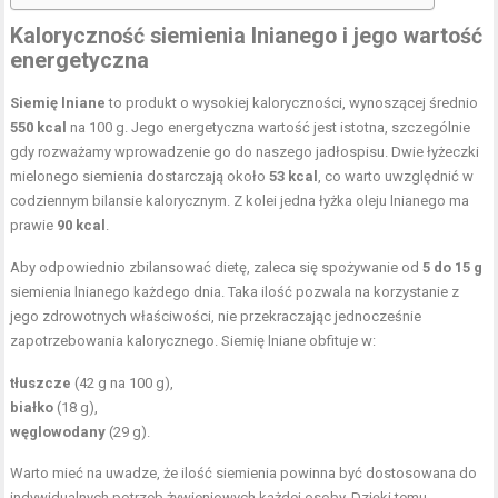
Kaloryczność siemienia lnianego i jego wartość
energetyczna
Siemię lniane
to produkt o wysokiej kaloryczności, wynoszącej średnio
550 kcal
na 100 g. Jego energetyczna wartość jest istotna, szczególnie
gdy rozważamy wprowadzenie go do naszego jadłospisu. Dwie łyżeczki
mielonego siemienia dostarczają około
53 kcal
, co warto uwzględnić w
codziennym bilansie kalorycznym. Z kolei jedna łyżka oleju lnianego ma
prawie
90 kcal
.
Aby odpowiednio zbilansować dietę, zaleca się spożywanie od
5 do 15 g
siemienia lnianego każdego dnia. Taka ilość pozwala na korzystanie z
jego zdrowotnych właściwości, nie przekraczając jednocześnie
zapotrzebowania kalorycznego. Siemię lniane obfituje w:
tłuszcze
(42 g na 100 g),
białko
(18 g),
węglowodany
(29 g).
Warto mieć na uwadze, że ilość siemienia powinna być dostosowana do
indywidualnych potrzeb żywieniowych każdej osoby. Dzięki temu