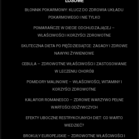
LOSOWE
BŁONNIK POKARMOWY: KLUCZ DO ZDROWIA UKŁADU
POKARMOWEGO I NIE TYLKO
POMARAŃCZE W DIECIE ODCHUDZAJĄCEJ –
WŁAŚCIWOŚCI I KORZYŚCI ZDROWOTNE
SKUTECZNA DIETA PO PIĘĆDZIESIĄTCE: ZASADY I ZDROWE
NAWYKI ŻYWIENIOWE
CEBULA – ZDROWOTNE WŁAŚCIWOŚCI I ZASTOSOWANIE
W LECZENIU CHORÓB
POMIDORY MALINOWE – WŁAŚCIWOŚCI, WITAMINY I
KORZYŚCI ZDROWOTNE
KALAFIOR ROMANESCO – ZDROWE WARZYWO PEŁNE
WARTOŚCI ODŻYWCZYCH
EFEKTY UBOCZNE RESTRYKCYJNYCH DIET: CO WARTO
WIEDZIEĆ?
BROKUŁY EUROPEJSKIE – ZDROWOTNE WŁAŚCIWOŚCI I