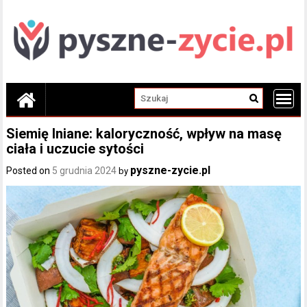
Skip
to
content
Siemię lniane: kaloryczność, wpływ na masę
ciała i uczucie sytości
pyszne-zycie.pl
Posted on
5 grudnia 2024
by