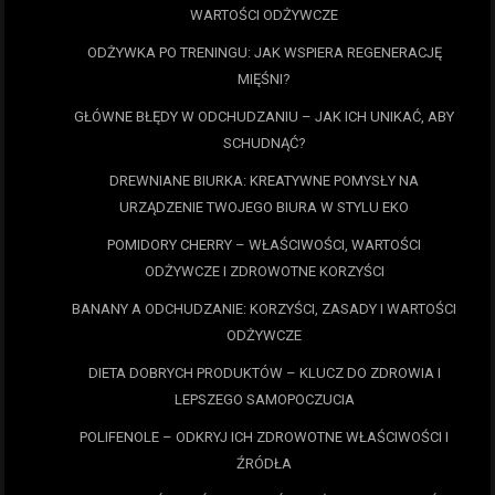
WARTOŚCI ODŻYWCZE
ODŻYWKA PO TRENINGU: JAK WSPIERA REGENERACJĘ
MIĘŚNI?
GŁÓWNE BŁĘDY W ODCHUDZANIU – JAK ICH UNIKAĆ, ABY
SCHUDNĄĆ?
DREWNIANE BIURKA: KREATYWNE POMYSŁY NA
URZĄDZENIE TWOJEGO BIURA W STYLU EKO
POMIDORY CHERRY – WŁAŚCIWOŚCI, WARTOŚCI
ODŻYWCZE I ZDROWOTNE KORZYŚCI
BANANY A ODCHUDZANIE: KORZYŚCI, ZASADY I WARTOŚCI
ODŻYWCZE
DIETA DOBRYCH PRODUKTÓW – KLUCZ DO ZDROWIA I
LEPSZEGO SAMOPOCZUCIA
POLIFENOLE – ODKRYJ ICH ZDROWOTNE WŁAŚCIWOŚCI I
ŹRÓDŁA