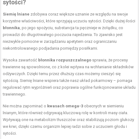
sytości?
Siemię lniane
zdobywa coraz większe uznanie ze względu na swoje
korzystne właściwości, które sprzyjają uczuciu sytości. Dzięki dużej ilości
błonnika
, po jego spożyciu, substancja ta pęcznieje w żołądku, co
prowadzi do długotrwałego poczucia najedzenia. To zjawisko jest
niezwykle pomocne w zarządzaniu apetytem oraz ograniczaniu
niekontrolowanego podjadania pomiędzy posiłkami.
Wysoka zawartość
błonnika rozpuszczalnego
sprawia, że procesy
trawienne są spowolnione, co z kolei wpływa na wchłanianie składników
odżywczych. Dzięki temu przez dłuższy czas możemy cieszyć się
sytością. Siemię lniane wspiera także nasz układ pokarmowy – pomaga
regulować rytm wypróżnień oraz poprawia ogólne funkcjonowanie układu
trawiennego.
Nie można zapominać o
kwasach omega-3
obecnych w siemieniu
lnianym, które również odgrywają kluczową rolę w kontroli masy ciała.
Wpływają one na metabolizm tłuszczów oraz stabilizują poziom glukozy
we krwi, dzięki czemu organizm lepiej radzi sobie z uczuciem głodu i
sytości.